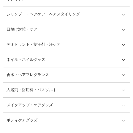
ボディソープ・ハンドソープ・石
シャンプー・ヘアケア・ヘアスタイリング
オールインワン化粧品
コンシーラー
まつげ美容液
ボディケア全て
フェイスクリーム
ファンデーション
つけまつげ
けん
シャンプー・ヘアケア・ヘアスタ
日焼け対策・ケア
フェイスオイル・バーム
フェイスパウダー
アイシャドウ
ボディケア
化粧液
その他ベースメイク
アイシャドウベース
ハンドケア
シャンプー・コンディショナー
イリング全て
デオドラント・制汗剤・汗ケア
ブースター・導入液
アイブロウ・眉マスカラ
レッグ・フットケア
洗い流さないトリートメント
日焼け対策・ケア全て
シートパック・マスク
アイライナー
ネック・デコルテケア
ヘアパック・ヘアマスク
日焼け止め
デオドラント・制汗剤・汗ケア全
ボディ用デオドラント・制汗剤・
ネイル・ネイルグッズ
洗い流すパック・マスク
チーク
バストケア
ヘアスタイリング剤
サンオイル・タンニング
アイクリーム・アイケア
口紅・リップグロス
ヒップケア
ヘアカラー・カラーリング
アフターサンケア
て
汗ケア
フット用デオドラント・制汗剤・
香水・ヘアフレグランス
リップクリーム・リップケア
ハイライト・シェーディング
ネイルケア
頭皮ケア・育毛剤
その他日焼け対策・UVケア
ネイル・ネイルグッズ全て
ゴマージュ・ピーリング
その他メイクアップ
ネイルケアグッズ
パーマ液
マニキュア
汗ケア
その他シャンプー・ヘアケア・ヘ
入浴剤・浴用料・バスソルト
顔用マッサージ料
脱毛・除毛ケア
ジェルネイル
香水・ヘアフレグランス全て
その他スキンケア
その他ボディケア
ネイルアートグッズ
香水
アスタイリング
メイクアップ・ケアグッズ
リムーバー・除光液
フレグランスミスト
入浴剤・浴用料・バスソルト全て
ヘアフレグランス
入浴剤・浴用料
ボディケアグッズ
その他香水・ヘアフレグランス
バスソルト
メイクアップ・ケアグッズ全て
パフ・スポンジ