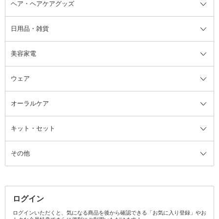
ヘア・ヘアケアグッズ
コットン・綿棒
ボディケアグッズ全て
あぶらとり紙
ボディ・バスグッズ
日用品・雑貨
洗顔グッズ
マッサージ・ボディケアグッズ
ヘア・ヘアケアグッズ全て
ビューラー
アイケアグッズ
ヘアブラシ
美容家電
ブラシ・チップ
かかと・角質ケアグッズ
ヘアゴム
日用品・雑貨全て
二重まぶた用アイテム
エクササイズ器具・グッズ
ヘアピン・ヘアクリップ
洗剤
ウェア
ツィザー・毛抜き
絆創膏
ヘアバンド
柔軟剤
美容家電全て
眉・鼻毛・甘皮はさみ
その他ボディケアグッズ
ヘアカーラー
サニタリー・生理用品
フェイスケア美容家電
ルームフレグランス・ディフュー
オーラルケア
カミソリ
ヘッドマッサージブラシ
ボディケア美容家電
ウェア全て
角栓抜き
その他ヘア・ヘアケアグッズ
エッセンシャルオイル
ヘアケアスタイリング美容家電
インナー
ザー
ファンデーション・パウダーケー
キット・セット
アロマキャンドル
その他美容家電
レッグウェア
オーラルケア全て
化粧ポーチ・メイクボックス
お香・インセンス
その他ウェア
歯磨き粉
ス
その他
ミラー・鏡
消臭剤・芳香剤
歯ブラシ
キット・セット全て
詰替容器・アトマイザー
ファブリックミスト
デンタルフロス
スキンケアキット
その他メイクアップ・ケアグッズ
マスク・ティッシュ
マウスウォッシュ・スプレー
ベースメイクキット
その他全て
その他日用品・雑貨
口臭清涼・ケア剤
メイクアップキット
その他
ログイン
その他オーラルケア
ボディケアキット
ヘアケアキット
ログインいただくと、気になる商品を後から確認できる「お気に入り登録」やお