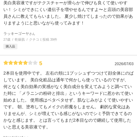
美白美容液ですがテクスチャーが滑らかで伸びも良くて使いやす
い！ シミができにくい遺伝子を増やせるんですよ〜と店頭の美容部
員さんに教えてもらいました。 夏少し焼けてしまったので効果があ
りますようにと思いながら使ってみます！
ラッキーゴーヤ
さん
27歳
乾燥肌
クチコミ投稿 39件
購入品
5
2026/07/03
2本目を使用中です。 左右の頬に1プッシュずつつけて顔全体にのば
しています。 美白化粧品は通年で何かしら使っているのですが、
何となく美白効果の実感がなく美白成分を変えてみようと調べてい
た時に 「メラニンの粉砕と排出」というキーワードに惹かれて使い
始めました。 使用感はベタベタせず、肌なじみがよくて使いやすい
です。 朝、塗布してもメイクの邪魔をしません。 劇的な変化はあ
りませんが、シミが増えている感じがないのでシミ予防できてるの
かなと感じます。 とは言ってもまだ2本目なので継続して使用した
いと思える美容液です。