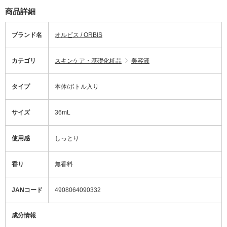
商品詳細
ブランド名
オルビス / ORBIS
カテゴリ
スキンケア・基礎化粧品
美容液
タイプ
本体/ボトル入り
サイズ
36mL
使用感
しっとり
香り
無香料
JANコード
4908064090332
成分情報