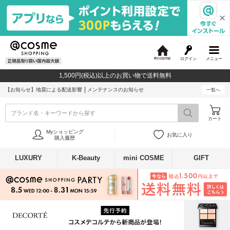
ログイン
メニュー
@
c
1,500円(税込)以上のお買い物で送料無料
o
s
【お知らせ】
地震による配送影響
メンテナンスのお知らせ
一覧へ
m
e
ブランド名・キーワードから探す
カート
Myショッピング
お気に入り
購入履歴
LUXURY
K-Beauty
mini COSME
GIFT