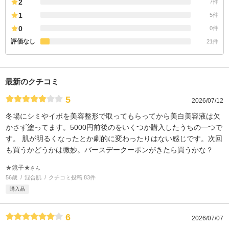
2
7件
1
5件
0
0件
評価なし
21件
最新のクチコミ
5
2026/07/12
冬場にシミやイボを美容整形で取ってもらってから美白美容液は欠
かさず塗ってます。5000円前後のをいくつか購入したうちの一つで
す。 肌が明るくなったとか劇的に変わったりはない感じです。次回
も買うかどうかは微妙。バースデークーポンがきたら買うかな？
★鏡子★
さん
56歳
混合肌
クチコミ投稿 83件
購入品
6
2026/07/07