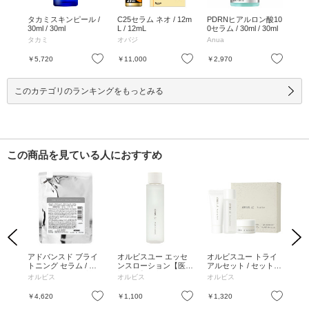
ポア
タカミスキンピール /
C25セラム ネオ / 12m
PDRNヒアルロン酸10
リ
 30
30ml / 30ml
L / 12mL
0セラム / 30ml / 30ml
スト
5ml
タカミ
オバジ
Anua
コ
お気に入り
お気に入り
お気に入り
￥5,720
￥11,000
￥2,970
￥1
このカテゴリのランキングをもっとみる
この商品を見ている人におすすめ
Previous
Next
リア
アドバンスド ブライ
オルビスユー エッセ
オルビスユー トライ
リ
セラ
トニング セラム / 詰
ンスローション【医薬
アルセット / セット /
ディ
替え / 36mL / 無香料
部外品】 / 本体 / 60m
無香料
0g
オルビス
オルビス
オルビス
リ
L(1ヶ月分サイズ) / 無
香料
お気に入り
お気に入り
お気に入り
￥4,620
￥1,100
￥1,320
￥1