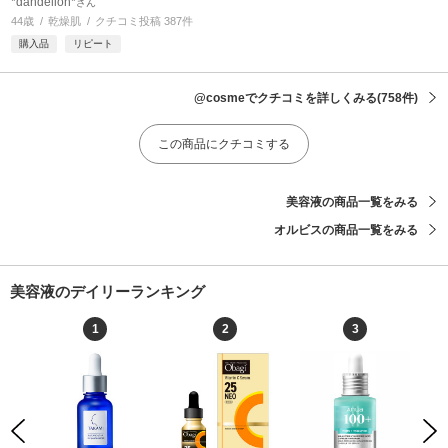
*dandelion*
さん
44歳
乾燥肌
クチコミ投稿 387件
購入品
リピート
@cosmeでクチコミを詳しくみる
(758件)
この商品にクチコミする
美容液の商品一覧をみる
オルビスの商品一覧をみる
美容液のデイリーランキング
1
2
3
Previous
Next