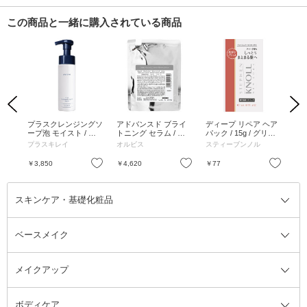
この商品と一緒に購入されている商品
Previous
Next
 ロ
プラスクレンジングソ
アドバンスド ブライ
ディープ リペア ヘア
イ
 18
ープ泡 モイスト / 本
トニング セラム / 詰
パック / 15g / グリー
イト
体 / 200ml / しっとり
替え / 36mL / 無香料
ンフローラルブーケ
mL
プラスキレイ
オルビス
スティーブンノル
ク
7m
お気に入り
お気に入り
お気に入り
￥3,850
￥4,620
￥77
￥1
スキンケア・基礎化粧品
ベースメイク
スキンケア・基礎化粧品全て
クレンジング
メイクアップ
洗顔料
ベースメイク全て
化粧水
化粧下地・コントロールカラー
ボディケア
美容液
BBクリーム
メイクアップ全て
乳液
CCクリーム
マスカラ・マスカラ下地