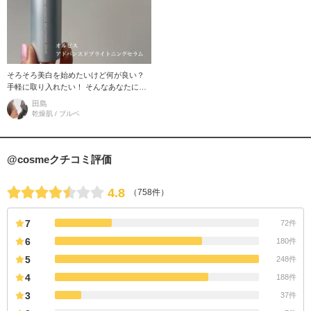
そろそろ美白を始めたいけど何が良い？
手軽に取り入れたい！ そんなあなたにお
すすめの美容液 『オルビス アドバンス
田島
ドブライトニングセラム』 バ
乾燥肌 / ブルベ
@cosmeクチコミ評価
4.8
（758件）
7
72件
6
180件
5
248件
4
188件
3
37件