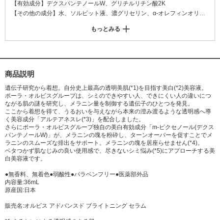
【有効成分】デクスパンテノールW、グリチルリチン酸2K
【その他の成分】水、ソルビット液、濃グリセリン、α-オレフィンオリゴ
マー、BG、エチルヘキサン酸セチル、グリコシルトレハロース・水添デン
もっとみる
プン分解物混合溶液、ジメチコン、水添大豆リン脂質、PEG(120)、ジグリ
セリン、アルテアエキス、シモツケエキス、ベニバナエキス-1、DL-リン
ゴ酸、アンズ果汁、フィトステロール、ダイマージリノール酸(フィトステ
リル/イソステアリル/セチル/ステアリル/ベヘニル)、リンゴ酸ジイソステア
リル、ショ糖脂肪酸エステル、トリポリヒドロキシステアリン酸ジペンタ
商品説明
エリスリチル、キサンタンガム、カルボキシビニルポリマー、アクリル
遺伝子研究から着想。自分史上最高の透明美肌(*1)を目指す美白(*2)美容液。
酸・メタクリル酸アルキル共重合体、ベヘニルアルコール、水酸化K、グ
ポーラ・オルビスグループは、シミのできやすい人、できにくい人の違いにつ
リセリンエチルヘキシルエーテル、ジエチレントリアミン5酢酸5Na液、フ
ながる肌の謎を研究し、メラニン量を制御する遺伝子のひとつを発見。
ここから着想を得て、うるおいを与えながら本来の澄み渡るような透明感へ導
ェノキシエタノール
く美容成分「アルテアネスレ(*3)」を配合しました。
さらにポーラ・オルビスグループ独自の美白有効成分「m‐ピクセノール(デクス
パンテノールW)」が、メラニンの塊を粉砕し、ターンオーバーを促すことでメ
ラニンのスムーズな排出をサポート。メラニンの塊を居座らせません(*4)。
ベタつかず肌なじみの良い使用感で、尽きないシミ悩み(*5)にアプローチする美
白美容液です。
●無香料、無着色●弱酸性●パラベンフリー●医薬部外品
内容量:36mL
原産国:日本
販売名:オルビス アドバンスド ブライトニング セラム