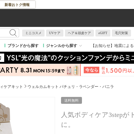
新着おトク情報
ミニコスメ
UVケア
ヘア＆頭皮ケア
eGIFT
毛穴対策
【お知らせ】
地震による
ブランドから探す
ジャンルから探す
ィケアキット
ウェルカムキット パチュリ・ラベンダー・バニラ
送料無料
人気ボディケア3step
に。