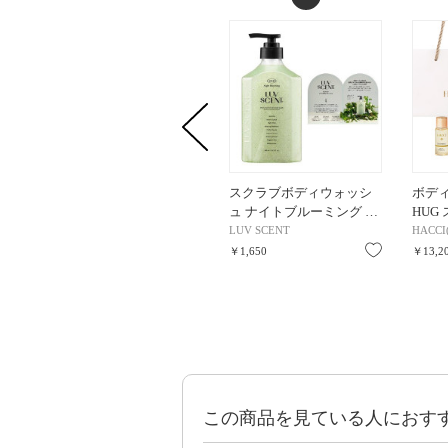
スクラブボディウォッシ
ボディ
ュ ナイトブルーミング …
HUG
LUV SCENT
HACC
お気に入り
￥1,650
￥13,2
この商品を見ている人におす