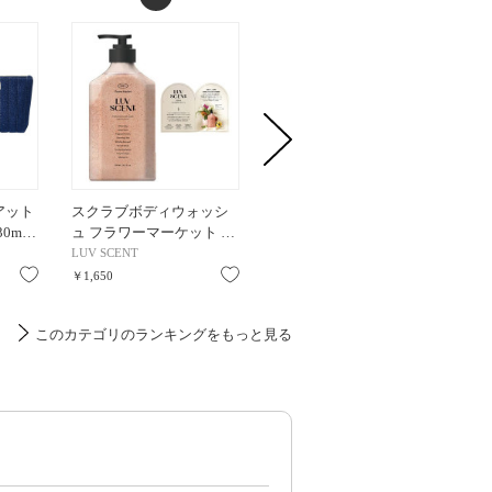
アット
スクラブボディウォッシ
スクラブボディウォッシ
レプリ
30m…
ュ フラワーマーケット …
ュ バースデイケーキ ラ…
レイジ
LUV SCENT
LUV SCENT
Maison M
ゾン マ
お気に入り
お気に入り
お気に入り
￥1,650
￥1,650
￥5,665
このカテゴリのランキングをもっと見る