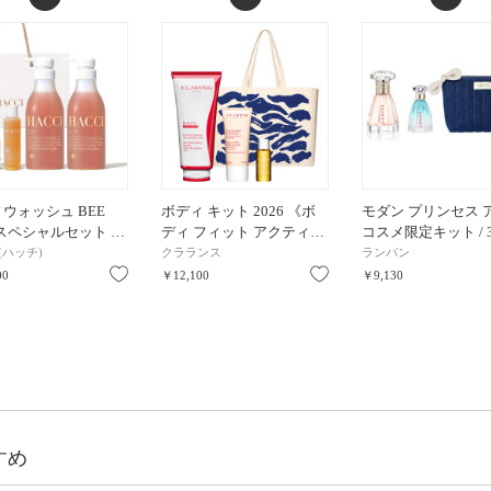
ウォッシュ BEE
ボディ キット 2026 《ボ
モダン プリンセス 
 スペシャルセット …
ディ フィット アクティ…
コスメ限定キット / 
I(ハッチ)
クラランス
ランバン
お気に入り
お気に入り
00
￥12,100
￥9,130
すめ