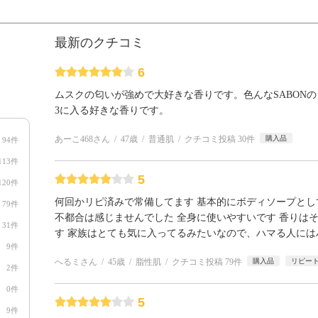
最新のクチコミ
6
ムスクの匂いが強めで大好きな香りです。色んなSABON
3に入る好きな香りです。
あーこ468さん
47歳
普通肌
クチコミ投稿 30件
購入品
94件
113件
5
120件
何回かリピ済みで常備してます 基本的にボディソープと
79件
不都合は感じませんでした 全身に使いやすいです 香りは
31件
す 家族はとても気に入ってるみたいなので、ハマる人に
9件
へるミさん
45歳
脂性肌
クチコミ投稿 79件
購入品
リピー
2件
0件
5
9件