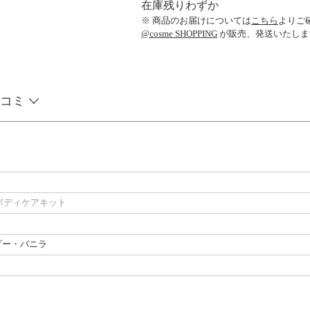
在庫残りわずか
※ 商品のお届けについては
こちら
よりご
@cosme SHOPPING
が販売、発送いたしま
コミ
ボディケアキット
ダー・バニラ