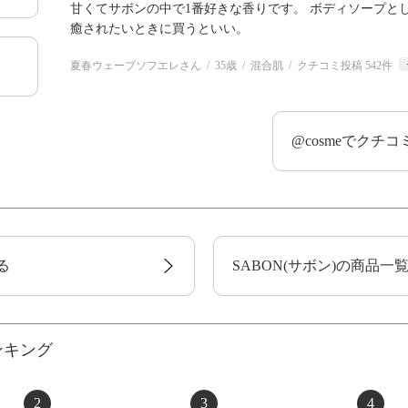
甘くてサボンの中で1番好きな香りです。 ボディソープと
癒されたいときに買うといい。
夏春ウェーブソフエレさん
35歳
混合肌
クチコミ投稿 542件
@cosmeでクチ
る
SABON(サボン)の商品一
ンキング
2
3
4