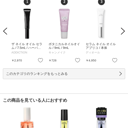
1
2
3
Previous
Next
イル
ザ ネイル オイル セラ
ボタニカルネイルオイ
セラム ネイル オイル
ウ
 ジャ
ム / 7.5mL / ハーバル&
ル / 9mL / 9mL
アブリコ / 本体
ーシッ
O-0
ウッディの香り / 7.5m
ADDICTION
キャンメイク
ディオール
ウ
L
お気に入り
お気に入り
お気に入り
￥2,970
￥726
￥4,950
￥3
このカテゴリのランキングをもっとみる
この商品を見ている人におすすめ