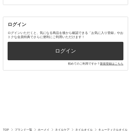
その他メイクアップ・ケアグッズ
マスク・ティッシュ
マウスウォッシュ・スプレー
ベースメイクキット
その他全て
その他日用品・雑貨
口臭清涼・ケア剤
メイクアップキット
その他
ログイン
その他オーラルケア
ボディケアキット
ヘアケアキット
ログインいただくと、気になる商品を後から確認できる「お気に入り登録」やお
トクな会員特典でさらに便利にご利用いただけます！
その他キット・セット
ログイン
初めてのご利用ですか？
新規登録はこちら
TOP
ブランド一覧
ホーメイ
ネイルケア
ネイルオイル
キューティクルオイル