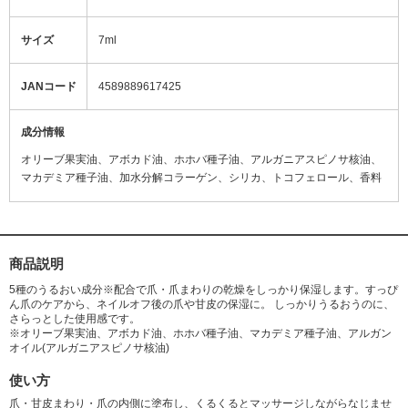
サイズ
7ml
JANコード
4589889617425
成分情報
オリーブ果実油、アボカド油、ホホバ種子油、アルガニアスピノサ核油、
マカデミア種子油、加水分解コラーゲン、シリカ、トコフェロール、香料
商品説明
5種のうるおい成分※配合で爪・爪まわりの乾燥をしっかり保湿します。すっぴ
ん爪のケアから、ネイルオフ後の爪や甘皮の保湿に。 しっかりうるおうのに、
さらっとした使用感です。
※オリーブ果実油、アボカド油、ホホバ種子油、マカデミア種子油、アルガン
オイル(アルガニアスピノサ核油)
使い方
爪・甘皮まわり・爪の内側に塗布し、くるくるとマッサージしながらなじませ