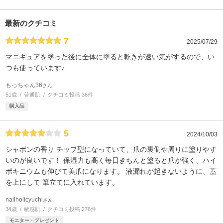
最新のクチコミ
7
2025/07/29
マニキュアを塗った後に全体に塗ると乾きが速い気がするので、い
つも使っています♪
もっちゃん36
さん
51歳
普通肌
クチコミ投稿 36件
購入品
5
2024/10/03
シャボンの香り チップ型になっていて、爪の裏側や周りに塗りやす
いのが良いです！ 保湿力も高く毎日きちんと塗ると爪が強く、ハイ
ポキニウムも伸びて美爪になります。 液漏れが起きないように、蓋
を上にして 筆立てに入れています。
nailholicyuchi
さん
34歳
敏感肌
クチコミ投稿 276件
モニター・プレゼント