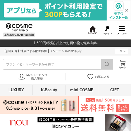
ログイン
メニュー
@
c
1,500円(税込)以上のお買い物で送料無料
o
s
【お知らせ】
地震による配送影響
メンテナンスのお知らせ
一覧へ
m
e
ブランド名・キーワードから探す
カート
Myショッピング
お気に入り
購入履歴
LUXURY
K-Beauty
mini COSME
GIFT