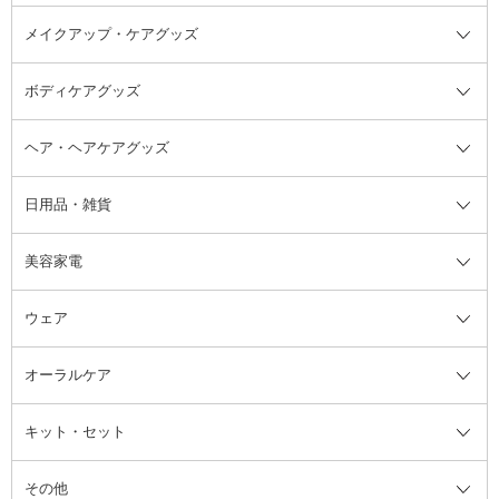
メイクアップ・ケアグッズ
リムーバー・除光液
フレグランスミスト
入浴剤・浴用料・バスソルト全て
ヘアフレグランス
入浴剤・浴用料
ボディケアグッズ
その他香水・ヘアフレグランス
バスソルト
メイクアップ・ケアグッズ全て
パフ・スポンジ
ヘア・ヘアケアグッズ
コットン・綿棒
ボディケアグッズ全て
あぶらとり紙
ボディ・バスグッズ
日用品・雑貨
洗顔グッズ
マッサージ・ボディケアグッズ
ヘア・ヘアケアグッズ全て
ビューラー
アイケアグッズ
ヘアブラシ
美容家電
ブラシ・チップ
かかと・角質ケアグッズ
ヘアゴム
日用品・雑貨全て
二重まぶた用アイテム
エクササイズ器具・グッズ
ヘアピン・ヘアクリップ
洗剤
ウェア
ツィザー・毛抜き
絆創膏
ヘアバンド
柔軟剤
美容家電全て
眉・鼻毛・甘皮はさみ
その他ボディケアグッズ
ヘアカーラー
サニタリー・生理用品
フェイスケア美容家電
ルームフレグランス・ディフュー
オーラルケア
カミソリ
ヘッドマッサージブラシ
ボディケア美容家電
ウェア全て
角栓抜き
その他ヘア・ヘアケアグッズ
エッセンシャルオイル
ヘアケアスタイリング美容家電
インナー
ザー
ファンデーション・パウダーケー
キット・セット
アロマキャンドル
その他美容家電
レッグウェア
オーラルケア全て
化粧ポーチ・メイクボックス
お香・インセンス
その他ウェア
歯磨き粉
ス
その他
ミラー・鏡
消臭剤・芳香剤
歯ブラシ
キット・セット全て
詰替容器・アトマイザー
ファブリックミスト
デンタルフロス
スキンケアキット