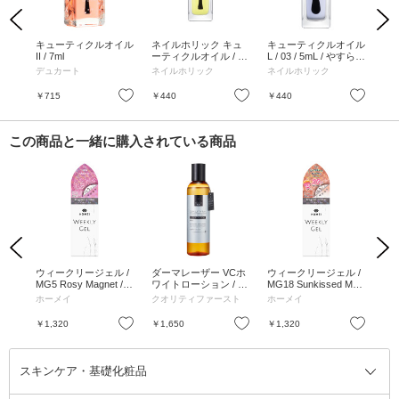
Previous
Next
イル
キューティクルオイル
ネイルホリック キュ
キューティクルオイル
キ
II / 7ml
ーティクルオイル / 5
L / 03 / 5mL / やすらぎ
L /
mL
ラベンダー
シ
デュカート
ネイルホリック
ネイルホリック
ネ
お気に入り
お気に入り
お気に入り
￥715
￥440
￥440
￥4
この商品と一緒に購入されている商品
Previous
Next
ラシ
ウィークリージェル /
ダーマレーザー VCホ
ウィークリージェル /
マ
MG5 Rosy Magnet / 1
ワイトローション / 24
MG18 Sunkissed Mag
/ 1
0ml
0mL
net / 10ml
ホーメイ
クオリティファースト
ホーメイ
ホ
お気に入り
お気に入り
お気に入り
￥1,320
￥1,650
￥1,320
￥3
スキンケア・基礎化粧品