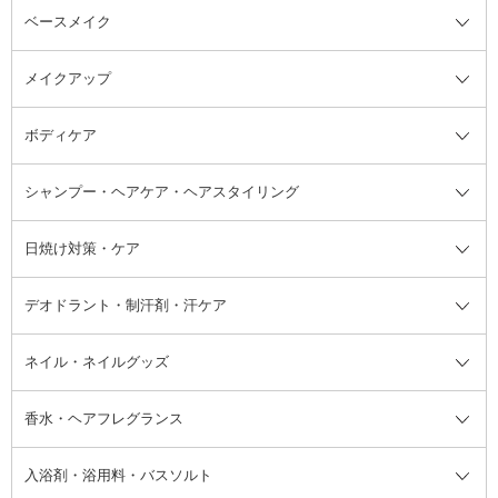
ベースメイク
スキンケア・基礎化粧品全て
クレンジング
メイクアップ
洗顔料
ベースメイク全て
化粧水
化粧下地・コントロールカラー
ボディケア
美容液
BBクリーム
メイクアップ全て
乳液
CCクリーム
マスカラ・マスカラ下地
ボディソープ・ハンドソープ・石
シャンプー・ヘアケア・ヘアスタイリング
オールインワン化粧品
コンシーラー
まつげ美容液
ボディケア全て
フェイスクリーム
ファンデーション
つけまつげ
けん
シャンプー・ヘアケア・ヘアスタ
日焼け対策・ケア
フェイスオイル・バーム
フェイスパウダー
アイシャドウ
ボディケア
化粧液
その他ベースメイク
アイシャドウベース
ハンドケア
シャンプー・コンディショナー
イリング全て
デオドラント・制汗剤・汗ケア
ブースター・導入液
アイブロウ・眉マスカラ
レッグ・フットケア
洗い流さないトリートメント
日焼け対策・ケア全て
シートパック・マスク
アイライナー
ネック・デコルテケア
ヘアパック・ヘアマスク
日焼け止め
デオドラント・制汗剤・汗ケア全
ボディ用デオドラント・制汗剤・
ネイル・ネイルグッズ
洗い流すパック・マスク
チーク
バストケア
ヘアスタイリング剤
サンオイル・タンニング
アイクリーム・アイケア
口紅・リップグロス
ヒップケア
ヘアカラー・カラーリング
アフターサンケア
て
汗ケア
フット用デオドラント・制汗剤・
香水・ヘアフレグランス
リップクリーム・リップケア
ハイライト・シェーディング
ネイルケア
頭皮ケア・育毛剤
その他日焼け対策・UVケア
ネイル・ネイルグッズ全て
ゴマージュ・ピーリング
その他メイクアップ
ネイルケアグッズ
パーマ液
マニキュア
汗ケア
その他シャンプー・ヘアケア・ヘ
入浴剤・浴用料・バスソルト
顔用マッサージ料
脱毛・除毛ケア
ジェルネイル
香水・ヘアフレグランス全て
その他スキンケア
その他ボディケア
ネイルアートグッズ
香水
アスタイリング