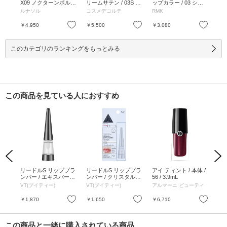
プス
X09 ノクターンボルド
リームサテン / 03S m
ップカラー / 03 シャ
ト 
 ハ
ー / 3.5g / EX09 ノク
y philosophy / 3.5g / 0
イ ハート / 3.6g / レフ
y R
ルナソル
コスメデコルテ
RMK
AD
 ブ
ターンボルドー / 3.5g
3S my philosophy / 3.5
ィル / 03 シャイ ハー
epp
 ノッ
g
ト / 3.6g
お気に入り
お気に入り
お気に入り
￥4,950
￥5,500
￥3,080
￥4
ャス
5g
このカテゴリのランキングをもっとみる
この商品を見ている人におすすめ
Previous
Next
クス
リードルS リッププラ
リードルS リッププラ
アイ ティント / 本体 /
アイ
ンパー / エキスパート
ンパー / クリスタル /
56 / 3.9mL
30 
/ 4.3g
4.3g
VT(ブイティー)
VT(ブイティー)
アルマーニ ビューティ
ア
お気に入り
お気に入り
お気に入り
￥1,870
￥1,650
￥6,710
￥6
この商品と一緒に購入されている商品