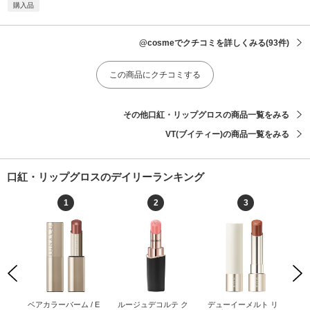
購入品
@cosmeでクチコミを詳しくみる
(93件)
この商品にクチコミする
その他口紅・リップグロスの商品一覧をみる
VT(ブイティー)の商品一覧をみる
口紅・リップグロスのデイリーランキング
1
2
3
Previous
Next
シア
ベアカラーバーム / E
ルージュデコルテ ク
デューイーメルト リ
コ