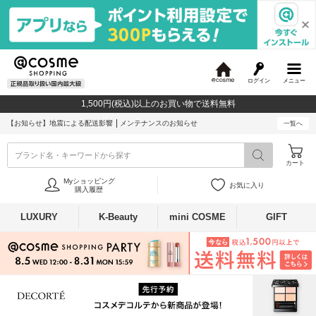
ログイン
メニュー
@
c
1,500円(税込)以上のお買い物で送料無料
o
s
【お知らせ】
地震による配送影響
メンテナンスのお知らせ
一覧へ
m
e
ブランド名・キーワードから探す
カート
Myショッピング
お気に入り
購入履歴
LUXURY
K-Beauty
mini COSME
GIFT