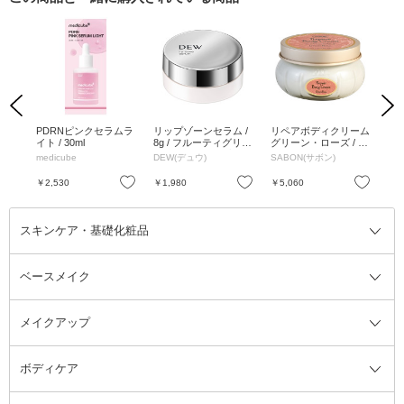
Previous
Next
ンワ
PDRNピンクセラムラ
リップゾーンセラム /
リペアボディクリーム
サ
/ S
イト / 30ml
8g / フルーティグリー
グリーン・ローズ / 20
リッ
ンフローラルの香り
0ml
アウ
medicube
DEW(デュウ)
SABON(サボン)
sha
1.5g
お気に入り
お気に入り
お気に入り
￥2,530
￥1,980
￥5,060
￥1
スキンケア・基礎化粧品
ベースメイク
スキンケア・基礎化粧品全て
クレンジング
メイクアップ
洗顔料
ベースメイク全て
化粧水
化粧下地・コントロールカラー
ボディケア
美容液
BBクリーム
メイクアップ全て
乳液
CCクリーム
マスカラ・マスカラ下地