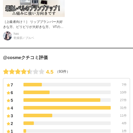
［上級者向け！］ リッププランパー大好
きな方、ピリピリが大好きな方、 VTのリ
ードルS リッププランパーエキスパートを
has
使ってみて下さい！ メント
乾燥肌 / ブルベ
@cosmeクチコミ評価
4.5
（93件）
7
7件
6
10件
5
27件
4
31件
3
11件
2
4件
1
1件