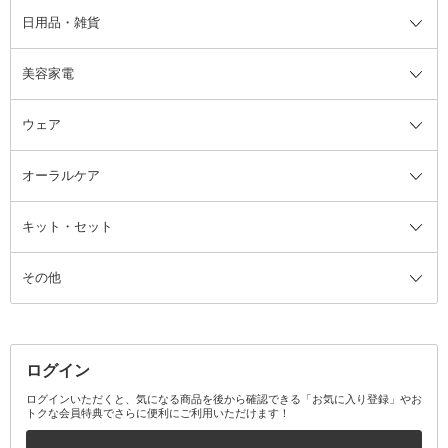
日用品・雑貨
洗顔グッズ
マッサージ・ボディケアグッズ
ヘア・ヘアケアグッズ全て
ビューラー
アイケアグッズ
ヘアブラシ
美容家電
ブラシ・チップ
かかと・角質ケアグッズ
ヘアゴム
日用品・雑貨全て
二重まぶた用アイテム
エクササイズ器具・グッズ
ヘアピン・ヘアクリップ
洗剤
ウェア
ツィザー・毛抜き
絆創膏
ヘアバンド
柔軟剤
美容家電全て
眉・鼻毛・甘皮はさみ
その他ボディケアグッズ
ヘアカーラー
サニタリー・生理用品
フェイスケア美容家電
ルームフレグランス・ディフュー
オーラルケア
カミソリ
ヘッドマッサージブラシ
ボディケア美容家電
ウェア全て
角栓抜き
その他ヘア・ヘアケアグッズ
エッセンシャルオイル
ヘアケアスタイリング美容家電
インナー
ザー
ファンデーション・パウダーケー
キット・セット
アロマキャンドル
その他美容家電
レッグウェア
オーラルケア全て
化粧ポーチ・メイクボックス
お香・インセンス
その他ウェア
歯磨き粉
ス
その他
ミラー・鏡
消臭剤・芳香剤
歯ブラシ
キット・セット全て
詰替容器・アトマイザー
ファブリックミスト
デンタルフロス
スキンケアキット
その他メイクアップ・ケアグッズ
マスク・ティッシュ
マウスウォッシュ・スプレー
ベースメイクキット
その他全て
その他日用品・雑貨
口臭清涼・ケア剤
メイクアップキット
その他
ログイン
その他オーラルケア
ボディケアキット
ヘアケアキット
ログインいただくと、気になる商品を後から確認できる「お気に入り登録」やお
トクな会員特典でさらに便利にご利用いただけます！
その他キット・セット