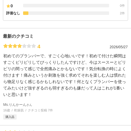
0
0件
評価なし
2件
最新のクチコミ
4
2026/05/27
初めてのプランパーで、すごく心地いいです！初めて付けた瞬間は
すごくピリピリしてびっくりしたんですけど、今はスースーとピリ
ピリの間って感じで全然痛みとかもないです！気分転換の時によく
付けます！痛みというか刺激を強く求めてそれを楽しむ人は慣れた
ら物足りなく感じるかもしれないです！何となくプランパーを使っ
てみたいけど強すぎるのも弱すぎるのも嫌だって人はこれが1番い
いと思います！
Ms.りんかーん
さん
16歳
乾燥肌
クチコミ投稿 7件
購入品