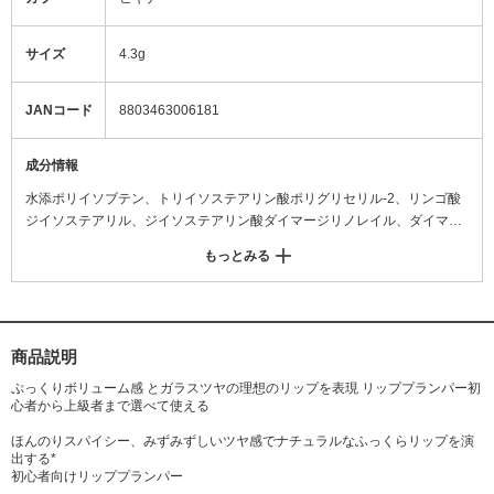
サイズ
4.3g
JANコード
8803463006181
成分情報
水添ポリイソブテン、トリイソステアリン酸ポリグリセリル-2、リンゴ酸
ジイソステアリル、ジイソステアリン酸ダイマージリノレイル、ダイマー
ジリノール酸(フィトステリル/イソステアリル/セチル/ステアリル/ベヘニ
もっとみる
ル)、乳酸メンチル、イソステアリン酸ソルビタン、バニリルブチル、シリ
カ、酢酸トコフェロール、ホホバ種子油、トリ(カプリル酸/カプリン酸)グ
リセリル、ツボクサエキス、水、BG、1,2-ヘキサンジオール、ヒアルロン
酸Na、ハナスゲ根エキス、マデカシン酸、アシアチン酸、マデカッソシ
ド、アシアチコシド、プロポリスエキス、香料
商品説明
ぷっくりボリューム感 とガラスツヤの理想のリップを表現 リッププランパー初
心者から上級者まで選べて使える
ほんのりスパイシー、みずみずしいツヤ感でナチュラルなふっくらリップを演
出する*
初心者向けリッププランパー