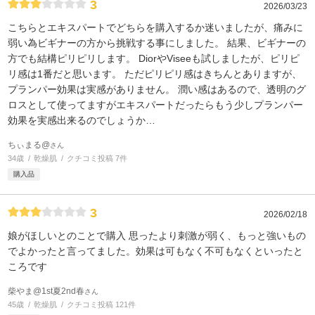
3
2026/03/23
こちらとエキスパートでどちらを購入するか迷いましたが、痛みに
弱い為ビギナーの方から挑戦する事にしました。 結果、ビギナーの
方でも結構ピリピリします。 DiorやViseeも試しましたが、ピリピ
リ感は1番だと思います。 ただピリピリ感はきちんとありますが、
プランパー効果は実感がありません。 潤い感はあるので、透明のグ
ロスとして使ってますがエキスパートだったらもう少しプランパー
効果を実感出来るのでしょうか…
ちぃまる@
さん
34歳
乾燥肌
クチコミ投稿 7件
購入品
3
2026/02/18
娘がほしいとのことで購入 思ったより刺激が弱く、もっと強いもの
でよかったと言ってました。効果は可もなく不可もなくといったと
ころです
柴やま@1st夏2nd春
さん
45歳
乾燥肌
クチコミ投稿 121件