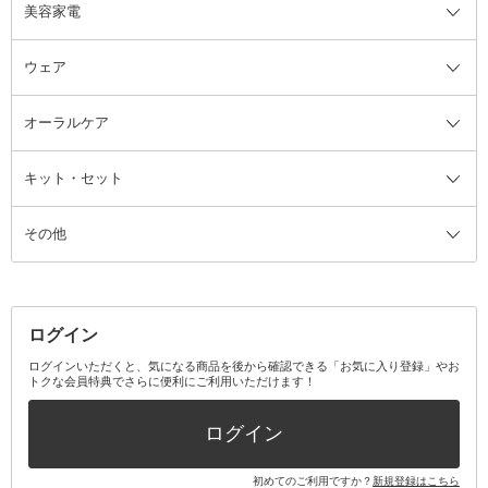
美容家電
ブラシ・チップ
かかと・角質ケアグッズ
ヘアゴム
日用品・雑貨全て
二重まぶた用アイテム
エクササイズ器具・グッズ
ヘアピン・ヘアクリップ
洗剤
ウェア
ツィザー・毛抜き
絆創膏
ヘアバンド
柔軟剤
美容家電全て
眉・鼻毛・甘皮はさみ
その他ボディケアグッズ
ヘアカーラー
サニタリー・生理用品
フェイスケア美容家電
ルームフレグランス・ディフュー
オーラルケア
カミソリ
ヘッドマッサージブラシ
ボディケア美容家電
ウェア全て
角栓抜き
その他ヘア・ヘアケアグッズ
エッセンシャルオイル
ヘアケアスタイリング美容家電
インナー
ザー
ファンデーション・パウダーケー
キット・セット
アロマキャンドル
その他美容家電
レッグウェア
オーラルケア全て
化粧ポーチ・メイクボックス
お香・インセンス
その他ウェア
歯磨き粉
ス
その他
ミラー・鏡
消臭剤・芳香剤
歯ブラシ
キット・セット全て
詰替容器・アトマイザー
ファブリックミスト
デンタルフロス
スキンケアキット
その他メイクアップ・ケアグッズ
マスク・ティッシュ
マウスウォッシュ・スプレー
ベースメイクキット
その他全て
その他日用品・雑貨
口臭清涼・ケア剤
メイクアップキット
その他
ログイン
その他オーラルケア
ボディケアキット
ヘアケアキット
ログインいただくと、気になる商品を後から確認できる「お気に入り登録」やお
トクな会員特典でさらに便利にご利用いただけます！
その他キット・セット
ログイン
初めてのご利用ですか？
新規登録はこちら