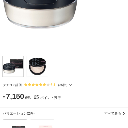
6.1
クチコミ評価
（
85
件）
7,150
¥
65
ポイント獲得
税込
バリエーション
(2件)
すべてみる