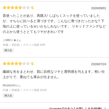
5
2026/08/01
昔使ったことがあり、再購入! しばらくスックを使っていました
が、そちらに比べると薄づきです。こんなに薄づきだったかな? 下
地の上に使っているせいかもしれないです。 リキッドファンデなど
の上から使うととてもツヤがきれいです
☆MM☆★
さん
46歳
混合肌
クチコミ投稿 39件
購入品
5
2026/07/24
繊細な光をまとわせ、肌に自然なツヤと透明感を与えます。軽い仕
上がりで、重ねても厚みが出ません。
Moddishh
さん
37歳
乾燥肌
クチコミ投稿 261件
購入品
@cosmeでクチコミを詳しくみる
(85件)