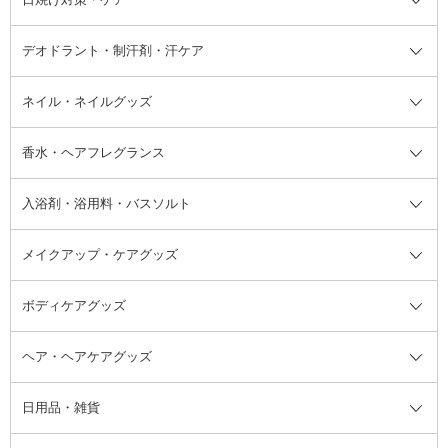
フェイスオイル・バーム
フェイスパウダー
アイシャドウ
ボディケア
化粧液
その他ベースメイク
アイシャドウベース
ハンドケア
シャンプー・コンディショナー
イリング全て
デオドラント・制汗剤・汗ケア
ブースター・導入液
アイブロウ・眉マスカラ
レッグ・フットケア
洗い流さないトリートメント
日焼け対策・ケア全て
シートパック・マスク
アイライナー
ネック・デコルテケア
ヘアパック・ヘアマスク
日焼け止め
デオドラント・制汗剤・汗ケア全
ボディ用デオドラント・制汗剤・
ネイル・ネイルグッズ
洗い流すパック・マスク
チーク
バストケア
ヘアスタイリング剤
サンオイル・タンニング
アイクリーム・アイケア
口紅・リップグロス
ヒップケア
ヘアカラー・カラーリング
アフターサンケア
て
汗ケア
フット用デオドラント・制汗剤・
香水・ヘアフレグランス
リップクリーム・リップケア
ハイライト・シェーディング
ネイルケア
頭皮ケア・育毛剤
その他日焼け対策・UVケア
ネイル・ネイルグッズ全て
ゴマージュ・ピーリング
その他メイクアップ
ネイルケアグッズ
パーマ液
マニキュア
汗ケア
その他シャンプー・ヘアケア・ヘ
入浴剤・浴用料・バスソルト
顔用マッサージ料
脱毛・除毛ケア
ジェルネイル
香水・ヘアフレグランス全て
その他スキンケア
その他ボディケア
ネイルアートグッズ
香水
アスタイリング
メイクアップ・ケアグッズ
リムーバー・除光液
フレグランスミスト
入浴剤・浴用料・バスソルト全て
ヘアフレグランス
入浴剤・浴用料
ボディケアグッズ
その他香水・ヘアフレグランス
バスソルト
メイクアップ・ケアグッズ全て
パフ・スポンジ
ヘア・ヘアケアグッズ
コットン・綿棒
ボディケアグッズ全て
あぶらとり紙
ボディ・バスグッズ
日用品・雑貨
洗顔グッズ
マッサージ・ボディケアグッズ
ヘア・ヘアケアグッズ全て
ビューラー
アイケアグッズ
ヘアブラシ