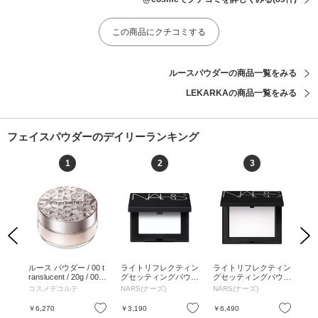
この商品にクチコミする
ルースパウダーの商品一覧をみる
LEKARKAの商品一覧をみる
フェイスパウダーのデイリーランキング
1
2
3
Previous
Next
トニ
ルース パウダー / 00 t
ライトリフレクティン
ライトリフレクティン
ラ
 /
ranslucent / 20g / 00 tr
グセッティングパウダ
グセッティングパウダ
グ
anslucent / 20g
ー プレスト N ミニ / 0
ー プレスト N / 5894
ー 
コスメデコルテ
NARS(ナーズ)
NARS(ナーズ)
NA
2415 / 3g / ミニサイズ
CRYSTAL / 5894 CRY
FOG
/ 02415 / 3g
STAL
G /
お気に入り
お気に入り
お気に入り
￥6,270
￥3,190
￥6,490
￥6