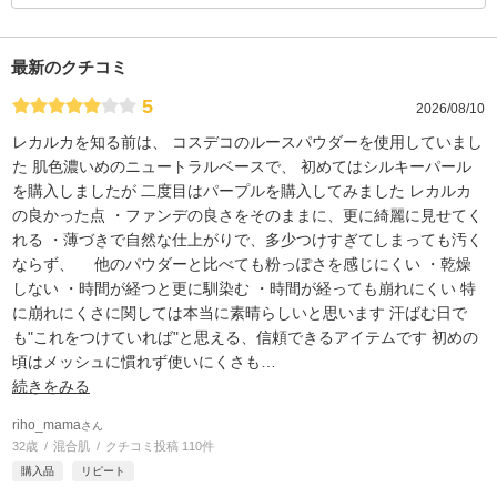
最新のクチコミ
5
2026/08/10
レカルカを知る前は、 コスデコのルースパウダーを使用していまし
た 肌色濃いめのニュートラルベースで、 初めてはシルキーパール
を購入しましたが 二度目はパープルを購入してみました レカルカ
の良かった点 ・ファンデの良さをそのままに、更に綺麗に見せてく
れる ・薄づきで自然な仕上がりで、多少つけすぎてしまっても汚く
ならず、 他のパウダーと比べても粉っぽさを感じにくい ・乾燥
しない ・時間が経つと更に馴染む ・時間が経っても崩れにくい 特
に崩れにくさに関しては本当に素晴らしいと思います 汗ばむ日で
も"これをつけていれば"と思える、信頼できるアイテムです 初めの
頃はメッシュに慣れず使いにくさも
…
続きをみる
riho_mama
さん
32歳
混合肌
クチコミ投稿 110件
購入品
リピート