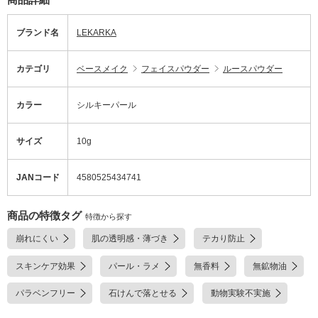
ブランド名
LEKARKA
カテゴリ
ベースメイク
フェイスパウダー
ルースパウダー
カラー
シルキーパール
サイズ
10g
JANコード
4580525434741
商品の特徴タグ
特徴から探す
崩れにくい
肌の透明感・薄づき
テカり防止
スキンケア効果
パール・ラメ
無香料
無鉱物油
パラベンフリー
石けんで落とせる
動物実験不実施