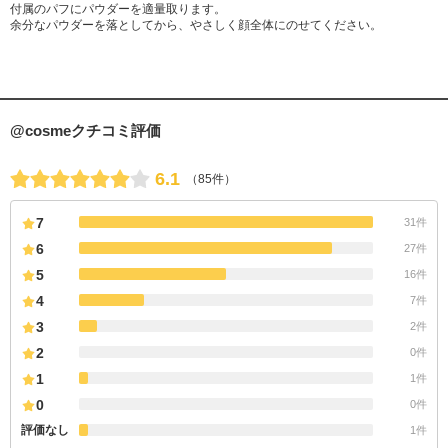
付属のパフにパウダーを適量取ります。
余分なパウダーを落としてから、やさしく顔全体にのせてください。
@cosmeクチコミ評価
6.1
（85件）
7
31件
6
27件
5
16件
4
7件
3
2件
2
0件
1
1件
0
0件
評価なし
1件