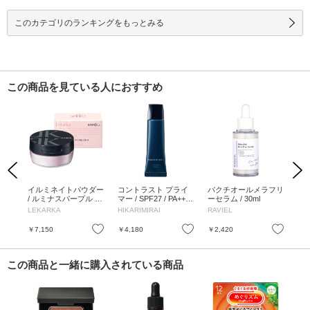
このカテゴリのランキングをもっとみる
この商品を見ている人におすすめ
Previous
Next
コン
イルミネイトパウダー
コントラスト プライ
バクチオールメラフリ
パ
/ ルミナスパープル / 1
マー / SPF27 / PA++ /
ーセラム / 30ml
ンシ
0g
30g
ルベ
LEKARKA
HIKARIMIRAI
RAVIEL
ハ
お気に入り
お気に入り
お気に入り
￥7,150
￥4,180
￥2,420
￥2
この商品と一緒に購入されている商品