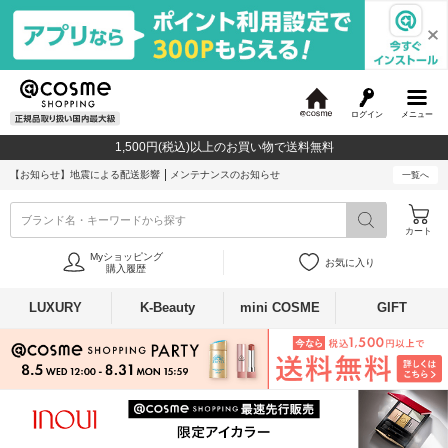
ログイン
メニュー
@
c
1,500円(税込)以上のお買い物で送料無料
o
s
【お知らせ】
地震による配送影響
メンテナンスのお知らせ
一覧へ
m
e
ブランド名・キーワードから探す
カート
Myショッピング
お気に入り
購入履歴
LUXURY
K-Beauty
mini COSME
GIFT