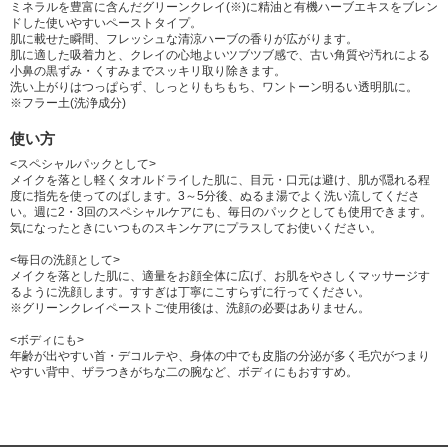
ミネラルを豊富に含んだグリーンクレイ(※)に精油と有機ハーブエキスをブレン
ドした使いやすいペーストタイプ。
肌に載せた瞬間、フレッシュな清涼ハーブの香りが広がります。
肌に適した吸着力と、クレイの心地よいツブツブ感で、古い角質や汚れによる
小鼻の黒ずみ・くすみまでスッキリ取り除きます。
洗い上がりはつっぱらず、しっとりもちもち、ワントーン明るい透明肌に。
※フラー土(洗浄成分)
使い方
<スペシャルパックとして>
メイクを落とし軽くタオルドライした肌に、目元・口元は避け、肌が隠れる程
度に指先を使ってのばします。3～5分後、ぬるま湯でよく洗い流してくださ
い。週に2・3回のスペシャルケアにも、毎日のパックとしても使用できます。
気になったときにいつものスキンケアにプラスしてお使いください。
<毎日の洗顔として>
メイクを落とした肌に、適量をお顔全体に広げ、お肌をやさしくマッサージす
るように洗顔します。すすぎは丁寧にこすらずに行ってください。
※グリーンクレイペーストご使用後は、洗顔の必要はありません。
<ボディにも>
年齢が出やすい首・デコルテや、身体の中でも皮脂の分泌が多く毛穴がつまり
やすい背中、ザラつきがちな二の腕など、ボディにもおすすめ。