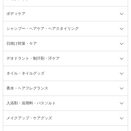
ボディケア
美容液
BBクリーム
メイクアップ全て
乳液
CCクリーム
マスカラ・マスカラ下地
ボディソープ・ハンドソープ・石
シャンプー・ヘアケア・ヘアスタイリング
オールインワン化粧品
コンシーラー
まつげ美容液
ボディケア全て
フェイスクリーム
ファンデーション
つけまつげ
けん
シャンプー・ヘアケア・ヘアスタ
日焼け対策・ケア
フェイスオイル・バーム
フェイスパウダー
アイシャドウ
ボディケア
化粧液
その他ベースメイク
アイシャドウベース
ハンドケア
シャンプー・コンディショナー
イリング全て
デオドラント・制汗剤・汗ケア
ブースター・導入液
アイブロウ・眉マスカラ
レッグ・フットケア
洗い流さないトリートメント
日焼け対策・ケア全て
シートパック・マスク
アイライナー
ネック・デコルテケア
ヘアパック・ヘアマスク
日焼け止め
デオドラント・制汗剤・汗ケア全
ボディ用デオドラント・制汗剤・
ネイル・ネイルグッズ
洗い流すパック・マスク
チーク
バストケア
ヘアスタイリング剤
サンオイル・タンニング
アイクリーム・アイケア
口紅・リップグロス
ヒップケア
ヘアカラー・カラーリング
アフターサンケア
て
汗ケア
フット用デオドラント・制汗剤・
香水・ヘアフレグランス
リップクリーム・リップケア
ハイライト・シェーディング
ネイルケア
頭皮ケア・育毛剤
その他日焼け対策・UVケア
ネイル・ネイルグッズ全て
ゴマージュ・ピーリング
その他メイクアップ
ネイルケアグッズ
パーマ液
マニキュア
汗ケア
その他シャンプー・ヘアケア・ヘ
入浴剤・浴用料・バスソルト
顔用マッサージ料
脱毛・除毛ケア
ジェルネイル
香水・ヘアフレグランス全て
その他スキンケア
その他ボディケア
ネイルアートグッズ
香水
アスタイリング
メイクアップ・ケアグッズ
リムーバー・除光液
フレグランスミスト
入浴剤・浴用料・バスソルト全て
ヘアフレグランス
入浴剤・浴用料