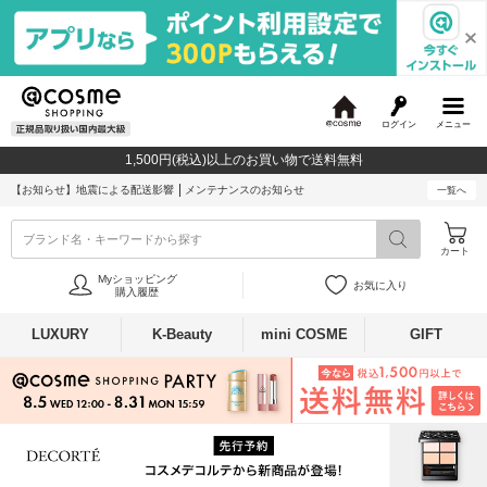
ログイン
メニュー
@
c
1,500円(税込)以上のお買い物で送料無料
o
s
【お知らせ】
地震による配送影響
メンテナンスのお知らせ
一覧へ
m
e
ブランド名・キーワードから探す
カート
Myショッピング
お気に入り
購入履歴
LUXURY
K-Beauty
mini COSME
GIFT