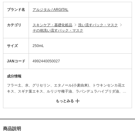
ブランド名
アルジタル / ARGITAL
カテゴリ
スキンケア・基礎化粧品
洗い流すパック・マスク
その他洗い流すパック・マスク
サイズ
250mL
JANコード
4992440050027
成分情報
フラー土、水、グリセリン、エタノール(小麦由来)、トウキンセンカ花エ
キス、スギナ葉エキス、ルリジサ種子油、ラバンデュラハイブリダ油、キ
サンタンガム、エチナシ根エキス、アンソッコウエキス、セイヨウメギ樹
もっとみる
皮エキス
商品説明