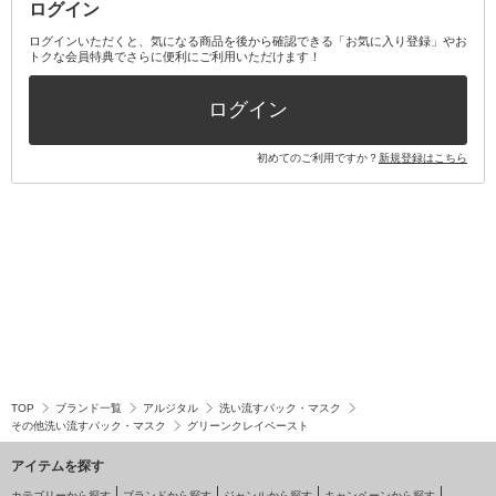
ログイン
その他オーラルケア
ボディケアキット
ヘアケアキット
ログインいただくと、気になる商品を後から確認できる「お気に入り登録」やお
トクな会員特典でさらに便利にご利用いただけます！
その他キット・セット
ログイン
初めてのご利用ですか？
新規登録はこちら
TOP
ブランド一覧
アルジタル
洗い流すパック・マスク
その他洗い流すパック・マスク
グリーンクレイペースト
アイテムを探す
カテゴリーから探す
ブランドから探す
ジャンルから探す
キャンペーンから探す