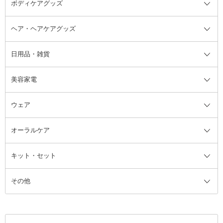
ボディケアグッズ
その他香水・ヘアフレグランス
バスソルト
メイクアップ・ケアグッズ全て
パフ・スポンジ
ヘア・ヘアケアグッズ
コットン・綿棒
ボディケアグッズ全て
あぶらとり紙
ボディ・バスグッズ
日用品・雑貨
洗顔グッズ
マッサージ・ボディケアグッズ
ヘア・ヘアケアグッズ全て
ビューラー
アイケアグッズ
ヘアブラシ
美容家電
ブラシ・チップ
かかと・角質ケアグッズ
ヘアゴム
日用品・雑貨全て
二重まぶた用アイテム
エクササイズ器具・グッズ
ヘアピン・ヘアクリップ
洗剤
ウェア
ツィザー・毛抜き
絆創膏
ヘアバンド
柔軟剤
美容家電全て
眉・鼻毛・甘皮はさみ
その他ボディケアグッズ
ヘアカーラー
サニタリー・生理用品
フェイスケア美容家電
ルームフレグランス・ディフュー
オーラルケア
カミソリ
ヘッドマッサージブラシ
ボディケア美容家電
ウェア全て
角栓抜き
その他ヘア・ヘアケアグッズ
エッセンシャルオイル
ヘアケアスタイリング美容家電
インナー
ザー
ファンデーション・パウダーケー
キット・セット
アロマキャンドル
その他美容家電
レッグウェア
オーラルケア全て
化粧ポーチ・メイクボックス
お香・インセンス
その他ウェア
歯磨き粉
ス
その他
ミラー・鏡
消臭剤・芳香剤
歯ブラシ
キット・セット全て
詰替容器・アトマイザー
ファブリックミスト
デンタルフロス
スキンケアキット
その他メイクアップ・ケアグッズ
マスク・ティッシュ
マウスウォッシュ・スプレー
ベースメイクキット
その他全て
その他日用品・雑貨
口臭清涼・ケア剤
メイクアップキット
その他