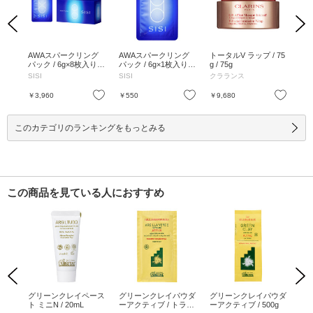
Previous
Next
 ス
AWAスパークリング
AWAスパークリング
トータルV ラップ / 75
ア
バブ
パック / 6g×8枚入り /
パック / 6g×1枚入り /
g / 75g
ーピ
枚 /
本体 / 6g×8枚入り
本体 / 6g×1枚入り
80g
SISI
SISI
クラランス
BA
お気に入り
お気に入り
お気に入り
￥3,960
￥550
￥9,680
￥7
このカテゴリのランキングをもっとみる
この商品を見ている人におすすめ
Previous
Next
ース
グリーンクレイペース
グリーンクレイパウダ
グリーンクレイパウダ
ピ
ミ26
ト ミニN / 20mL
ーアクティブ / トライ
ーアクティブ / 500g
ンプ