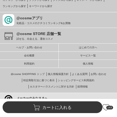
ランキングから探す
キーワードから探す
@cosmeアプリ
化粧品・コスメのクチコミランキング&お買物
@cosme STORE 店舗一覧
試せる、出会える、運命コスメ
ヘルプ・お問い合わせ
はじめての方へ
会社概要
サービス一覧
利用規約
個人情報
@cosme SHOPPING トップ
個人情報保護方針
よくある質問
お問い合わせ
特定商取引法に基づく表示
ショッピングサービス利用規約
カスタマーハラスメントに対する方針
採用情報
メーカーのみなさまへ
@cosmeへの掲載・ビジネス活用
カートに入れる
143
© istyle retail Inc.