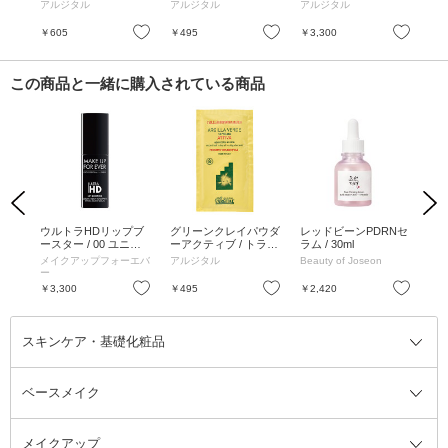
アルサイズ / 25g
アルジタル
アルジタル
アルジタル
ア
お気に入り
お気に入り
お気に入り
￥605
￥495
￥3,300
￥3
この商品と一緒に購入されている商品
Previous
Next
グ
ウルトラHDリップブ
グリーンクレイパウダ
レッドビーンPDRNセ
ク
ースター / 00 ユニバ
ーアクティブ / トライ
ラム / 30ml
シテ
ーサル
アルサイズ / 25g
20g
ッフェ
メイクアップフォーエバ
アルジタル
Beauty of Joseon
ド
ー
お気に入り
お気に入り
お気に入り
￥3,300
￥495
￥2,420
￥3
スキンケア・基礎化粧品
ベースメイク
スキンケア・基礎化粧品全て
クレンジング
メイクアップ
洗顔料
ベースメイク全て
化粧水
化粧下地・コントロールカラー