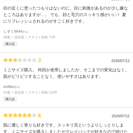
目の近くに塗ったつもりはないのに、目に刺激があるのが少し嫌な
ところはありますが…。 でも、顔と毛穴のスッキリ感がいい！ 夏
にリフレッシュされるのがすごく好きです。
しずく6644
さん
28歳
混合肌
クチコミ投稿 77件
購入品
3
2026/07/12
ミニサイズ購入。 何回か使用しましたが、そこまでの変化はなく。
肌がピリピリすることなく、使いやすさはあります。
motibu
さん
41歳
混合肌
クチコミ投稿 110件
購入品
6
2026/07/11
肌に優しく香りも好きです。スッキリ完というよりしっとりしま
す。ミニサイズを購入しましたがクレイパックが好きなので続けた