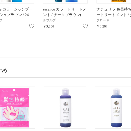
ence カラーシャンプー
essence カラートリートメ
ナチュリラ 色長持
ッシュブラウン / 24…
ント / チークブラウン(…
ートリートメント /
プ
ルプルプ
ブローネ
お気に入り
お気に入り
0
￥3,630
￥3,267
すめ