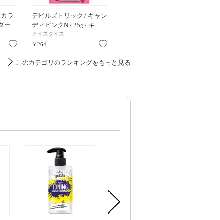
ちカラ
デビルズトリック / キャン
ポンポンヘアシャドウ ミ
クオル
 ダー…
ディピンクN / 25g / キ…
ニスティック付 / ライト…
トリートメ
クイスクイス
エチュード
FIOLE
お気に入り
お気に入り
お気に入り
￥264
￥1,980
￥1,870
このカテゴリのランキングをもっと見る