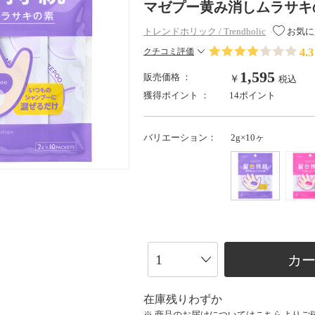
マゼプー黄み消しムラサキの素 
トレンドホリック / Trendholic
お気に
4.3
クチコミ評価
1,595
販売価格 ：
￥
税込
獲得ポイント ：
14ポイント
バリエーション：
2g×10ヶ
カ
在庫残りわずか
※ 商品のお届けについては
こちら
よりご