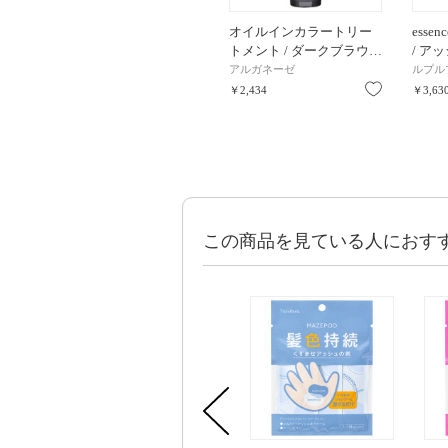
オイルインカラートリー
ess
トメント / ダークブラウ…
/ ア
アルガネーゼ
ルプル
お気に入り
￥2,434
￥3,63
この商品を見ている人におす