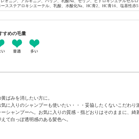
トレオニン、アルギニン、バリン、乳酸Na、セリン、ヒドロキシエチルセル
ースステアロキシエーテル、乳酸、水酸化Na、HC青2、HC青16、塩基性赤51
すすめの毛量
の黄ばみを消したい方に。
お気に入りのシャンプーも使いたい・・・妥協したくないこだわり派
ラーシャンプーへ。お気に入りの質感・指どおりはそのままに、綺
抑えて白っぽ透明感のある髪色へ。