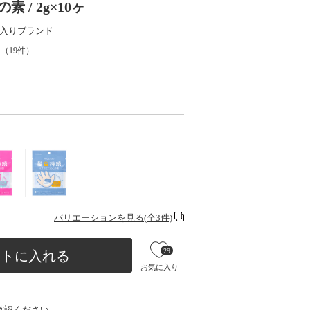
/ 2g×10ヶ
入りブランド
（
19
件）
バリエーションを見る(全3件)
29
ートに入れる
お気に入り
確認ください。