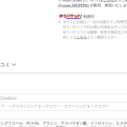
@cosme SHOPPING
が販売、発送いたしま
利用可
※
ポストにお届け / 一点のみ購入でご利用
ゆうパケットでのお届けの場合はサンプ
ゆうパケットには破損・紛失の保証はご
詳しくは
こちら
よりご確認ください。
コミ
endholic
ケア・ヘアスタイリング
ヘアカラー・カラーリング
ヘアカラー
レングリコール、PCA-Na、アラニン、アスパラギン酸、イソロイシン、ヒ