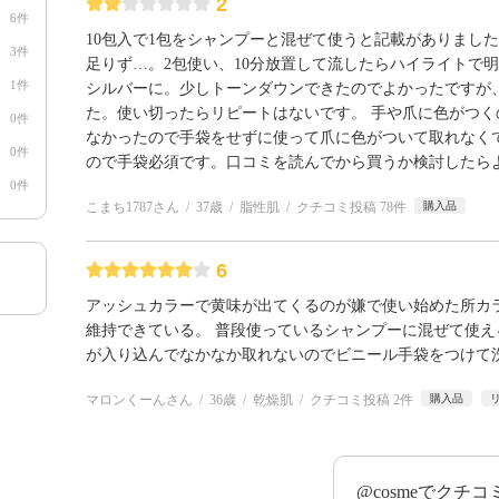
2
6件
10包入で1包をシャンプーと混ぜて使うと記載がありまし
3件
足りず…。2包使い、10分放置して流したらハイライトで
1件
シルバーに。少しトーンダウンできたのでよかったですが
た。使い切ったらリピートはないです。 手や爪に色がつ
0件
なかったので手袋をせずに使って爪に色がついて取れなく
0件
ので手袋必須です。口コミを読んでから買うか検討したら
0件
こまち1787さん
37歳
脂性肌
クチコミ投稿 78件
購入品
6
アッシュカラーで黄味が出てくるのが嫌で使い始めた所カ
維持できている。 普段使っているシャンプーに混ぜて使
が入り込んでなかなか取れないのでビニール手袋をつけて
マロンくーんさん
36歳
乾燥肌
クチコミ投稿 2件
購入品
@cosmeでクチ