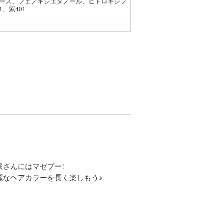
ロース、フェノキシエタノール、ヒドロキシプ
、紫401
さんにはマゼプー!
麗なヘアカラーを長く楽しもう♪