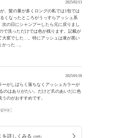
2025/02/13
たが、髪の量が多くロングの私では1包では
明るくなったところがうっすらアッシュ系
、次の日にシャンプーしたら元に戻りまし
くので洗っただけでは色が残ります。記載が
て大変でした…。特にアッシュは液が黒い
よかった…。
2025/01/18
ラーがしばらく落ちなくアッシュカラーが
えるのはありがたい。だけど爪のあいだに色
洗うのがおすすめです。
リピート
コミを詳しくみる
(19件)