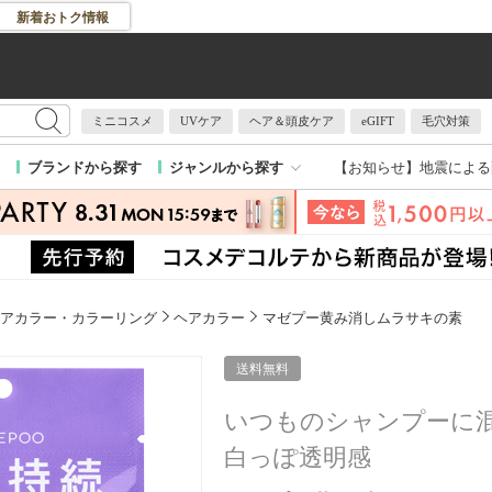
新着おトク情報
ミニコスメ
UVケア
ヘア＆頭皮ケア
eGIFT
毛穴対策
【お知らせ】
地震による
ブランドから探す
ジャンルから探す
アカラー・カラーリング
ヘアカラー
マゼプー黄み消しムラサキの素
送料無料
いつものシャンプーに
白っぽ透明感