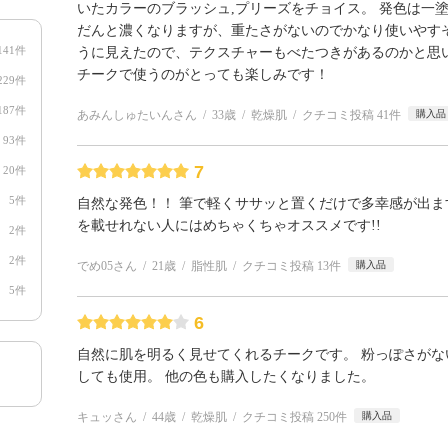
いたカラーのブラッシュ,プリーズをチョイス。 発色は一
だんと濃くなりますが、重たさがないのでかなり使いやす
141件
うに見えたので、テクスチャーもべたつきがあるのかと思
チークで使うのがとっても楽しみです！
229件
187件
あみんしゅたいんさん
33歳
乾燥肌
クチコミ投稿 41件
購入品
93件
7
20件
5件
自然な発色！！ 筆で軽くササッと置くだけで多幸感が出ま
を載せれない人にはめちゃくちゃオススメです!!
2件
2件
でめ05さん
21歳
脂性肌
クチコミ投稿 13件
購入品
5件
6
自然に肌を明るく見せてくれるチークです。 粉っぽさがな
しても使用。 他の色も購入したくなりました。
キュッさん
44歳
乾燥肌
クチコミ投稿 250件
購入品