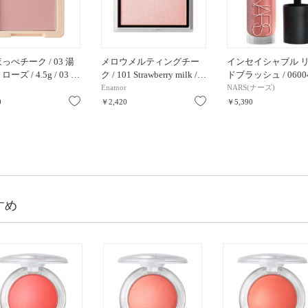
っぺチーク / 03 湯
メロウメルティングチー
インセイシャブル 
ーズ / 4.5g / 03 …
ク / 101 Strawberry milk /…
ドブラッシュ / 0600
Enamor
NARS(ナーズ)
お気に入り
お気に入り
0
￥2,420
￥5,390
すめ