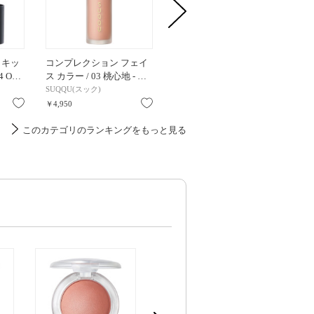
リキッ
コンプレクション フェイ
アフターグロー リキッド
インセ
4 O…
ス カラー / 03 桃心地 - …
ブラッシュ / 02799 ORG…
ドブラッシ
SUQQU(スック)
NARS(ナーズ)
NARS(
お気に入り
お気に入り
お気に入り
￥4,950
￥4,840
￥5,390
このカテゴリのランキングをもっと見る