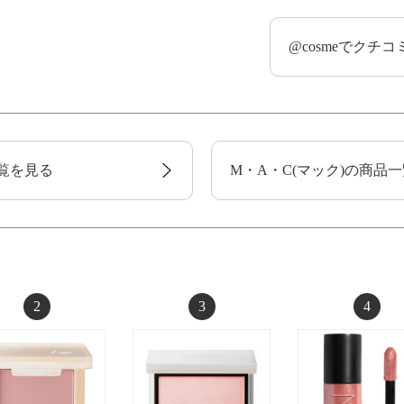
@cosmeでクチ
覧を見る
M・A・C(マック)の商品
2
3
4