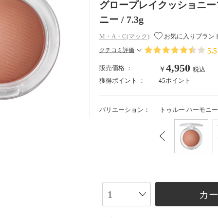
グロープレイクッショニーブ
ニー / 7.3g
M・A・C(マック)
お気に入りブラン
5.5
クチコミ評価
4,950
販売価格 ：
￥
税込
獲得ポイント ：
45ポイント
バリエーション：
トゥルー ハーモニー / 
カ