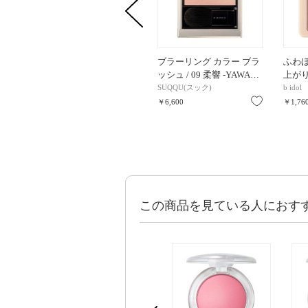
ブラーリング カラー ブラ
ふわほ
ッシュ / 09 柔響 -YAWA…
上がりロ
SUQQU(スック)
b idol
お気に入り
￥6,600
￥1,76
この商品を見ている人におす