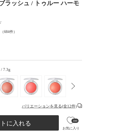
ラッシュ / トゥルー ハーモ
ド
（
684
件）
7.3g
バリエーションを見る(全12件)
399
ートに入れる
お気に入り