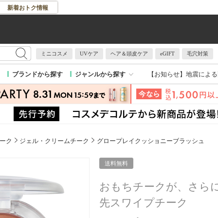
新着おトク情報
ミニコスメ
UVケア
ヘア＆頭皮ケア
eGIFT
毛穴対策
【お知らせ】
地震による
ブランドから探す
ジャンルから探す
ーク
ジェル・クリームチーク
グロープレイクッショニーブラッシュ
送料無料
おもちチークが、さら
先スワイプチーク