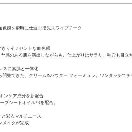
血色感を瞬時に仕込む指先スワイプチーク
とびきりイノセントな血色感
ツヤ感のある肌を演出しながらも、仕上がりはサラリ。毛穴も目立
ムレスに素肌と一体化
ら開発できた、クリーム&パウダー フォーミュラ。ワンタッチでチ
スキンケア成分を新配合
ープシードオイル*3を配合。
りと彩るマルチユース
ンメイクが完成