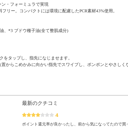
リーン・フォーミュラで実現
リー。コンパクトには環境に配慮したPCR素材43%使用。
油、*3 ブドウ種子油(全て整肌成分)
チークをタップし、指先になじませます。
る位置からこめかみに向かい指先でスワイプし、ポンポンとやさしく
最新のクチコミ
4
ポイント還元率が良かったし、前から気になってたので買