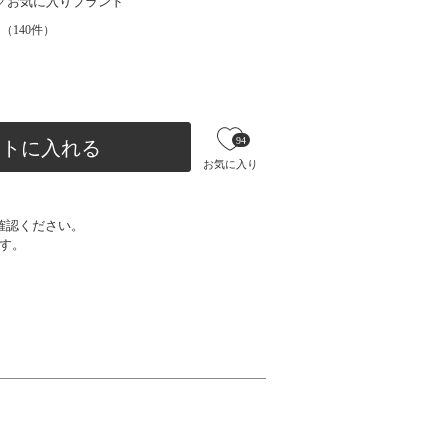
お気に入りブランド
（
140
件）
94
ートに入れる
お気に入り
確認ください。
す。