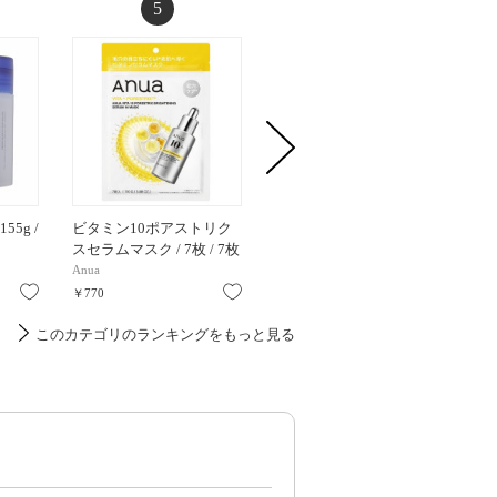
5
6
55g /
ビタミン10ポアストリク
マダガスカルセンテラ ク
ダイブイン
スセラムマスク / 7枚 / 7枚
イックカーミングパッ…
枚
Anua
SKIN1004
Torriden
お気に入り
お気に入り
お気に入り
￥770
￥2,640
￥825
このカテゴリのランキングをもっと見る