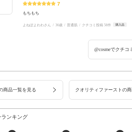
7
もちもち
よねぽよわわさん
36歳
普通肌
クチコミ投稿 58件
購入品
@cosmeでクチ
の商品一覧を見る
クオリティファーストの商
ーランキング