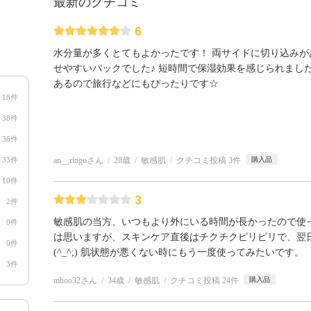
最新のクチコミ
6
水分量が多くとてもよかったです！ 両サイドに切り込みが
せやすいパックでした♪ 短時間で保湿効果を感じられました(*´
あるので旅行などにもぴったりです☆
18件
38件
36件
33件
an__ringoさん
28歳
敏感肌
クチコミ投稿 3件
購入品
10件
3
2件
敏感肌の当方、いつもより外にいる時間が長かったので使
0件
は思いますが、スキンケア直後はチクチクピリピリで、翌
0件
(^_^;) 肌状態が悪くない時にもう一度使ってみたいです。
3件
mhoo32さん
34歳
敏感肌
クチコミ投稿 24件
購入品