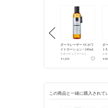
ダーマレーザー VCホワ
ダ
イトローション / 240mL
トX
ト /
クオリティファースト
クオ
お気に入
￥1,650
￥66
この商品と一緒に購入されて