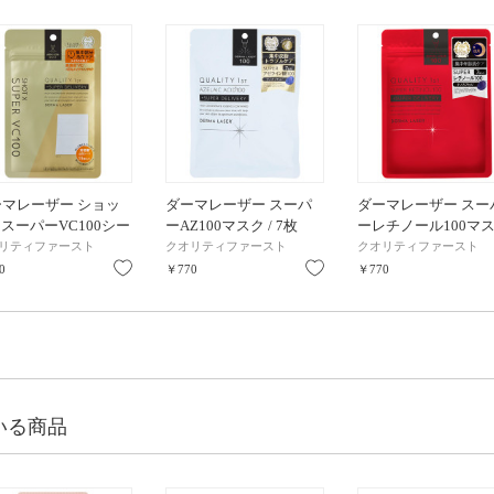
ーマレーザー ショッ
ダーマレーザー スーパ
ダーマレーザー スー
 スーパーVC100シー
ーAZ100マスク / 7枚
ーレチノール100マ
 15枚入
/ 7枚
リティファースト
クオリティファースト
クオリティファースト
り
お気に入り
お気に入り
0
￥770
￥770
いる商品