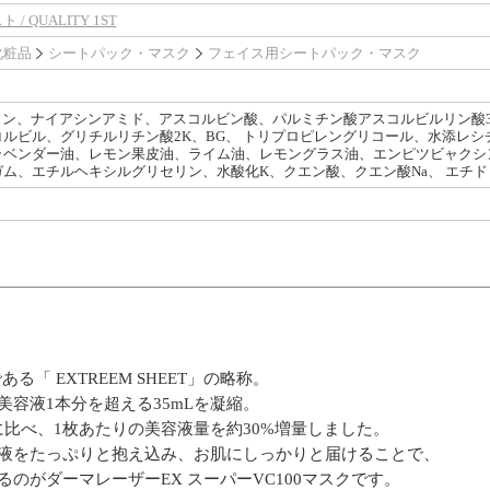
 QUALITY 1ST
化粧品
シートパック・マスク
フェイス用シートパック・マスク
リン、ナイアシンアミド、アスコルビン酸、パルミチン酸アスコルビルリン酸3
ルビル、グリチルリチン酸2K、BG、 トリプロピレングリコール、水添レシ
ベンダー油、レモン果皮油、ライム油、レモングラス油、エンピツビャクシン油
ム、エチルヘキシルグリセリン、水酸化K、クエン酸、クエン酸Na、 エチド
「 EXTREEM SHEET」の略称。
容液1本分を超える35mLを凝縮。
に比べ、1枚あたりの美容液量を約30%増量しました。
容液をたっぷりと抱え込み、お肌にしっかりと届けることで、
のがダーマレーザーEX スーパーVC100マスクです。