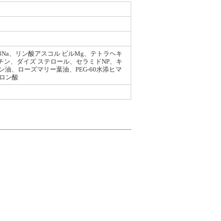
Na、リン酸アスコル ビルMg、テトラヘキ
チン、ダイズ ステロール、セラミドNP、キ
、ローズマリー葉油、PEG-60水添ヒマ
ロン酸