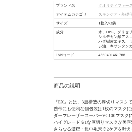
ブランド名
クオリティファースト /
アイテムカテゴリ
スキンケア・基礎
サイズ
1枚入×3袋
成分
水、DPG、グリセ
シルデカン酸アスコ
ハダ樹皮エキス、ラ
シ油、キサンタンガ
JANコード
4560401461788
商品の説明
『EX』とは、3層構造の厚切りマスクである
携帯にも便利な個包装は1枚のマスクに美
ダーマレーザースーパーVC100マスク
ハイグレード※1な厚切りマスクが美
さらなる濃密・集中毛穴※2ケアを叶える