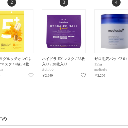
2
3
4
白玉グルタチオンCふ
ハイドラ EX マスク / 28枚
ゼロ毛穴パッド2.0 / 1
スク / 4枚 / 4枚
入り / 28枚入り
155g
in
ルルルン
medicube
お気に入り
お気に入り
0
￥2,640
￥2,200
すめ