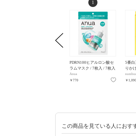
1
PDRN100ヒアルロン酸セ
5番
ラムマスク / 7枚入 / 7枚入
りかけマ
Anua
numbuz
お気に入り
￥770
￥1,09
この商品を見ている人におす