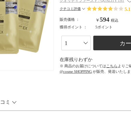
クオリティファースト / QUALITY 1ST
5.1
クチコミ評価
594
販売価格 ：
￥
税込
獲得ポイント ：
5ポイント
カ
在庫残りわずか
※ 商品のお届けについては
こちら
よりご
@cosme SHOPPING
が販売、発送いたしま
コミ