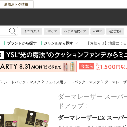
新着おトク情報
ミニコスメ
UVケア
ヘア＆頭皮ケア
eGIFT
毛穴対策
【お知らせ】
地震による
ブランドから探す
ジャンルから探す
シートパック・マスク
フェイス用シートパック・マスク
ダーマレーザー
ダーマレーザー スーパー
ドアップ！
ダーマレーザーEX スーパーV