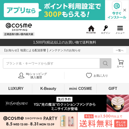
ログイン
メニュー
@
c
1,500円(税込)以上のお買い物で送料無料
o
s
【お知らせ】
地震による配送影響
メンテナンスのお知らせ
一覧へ
m
e
ブランド名・キーワードから探す
カート
Myショッピング
お気に入り
購入履歴
LUXURY
K-Beauty
mini COSME
GIFT