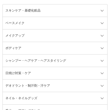
スキンケア・基礎化粧品
ベースメイク
スキンケア・基礎化粧品全て
クレンジング
メイクアップ
洗顔料
ベースメイク全て
化粧水
化粧下地・コントロールカラー
ボディケア
美容液
BBクリーム
メイクアップ全て
乳液
CCクリーム
マスカラ・マスカラ下地
ボディソープ・ハンドソープ・石
シャンプー・ヘアケア・ヘアスタイリング
オールインワン化粧品
コンシーラー
まつげ美容液
ボディケア全て
フェイスクリーム
ファンデーション
つけまつげ
けん
シャンプー・ヘアケア・ヘアスタ
日焼け対策・ケア
フェイスオイル・バーム
フェイスパウダー
アイシャドウ
ボディケア
化粧液
その他ベースメイク
アイシャドウベース
ハンドケア
シャンプー・コンディショナー
イリング全て
デオドラント・制汗剤・汗ケア
ブースター・導入液
アイブロウ・眉マスカラ
レッグ・フットケア
洗い流さないトリートメント
日焼け対策・ケア全て
シートパック・マスク
アイライナー
ネック・デコルテケア
ヘアパック・ヘアマスク
日焼け止め
デオドラント・制汗剤・汗ケア全
ボディ用デオドラント・制汗剤・
ネイル・ネイルグッズ
洗い流すパック・マスク
チーク
バストケア
ヘアスタイリング剤
サンオイル・タンニング
アイクリーム・アイケア
口紅・リップグロス
ヒップケア
ヘアカラー・カラーリング
アフターサンケア
て
汗ケア
フット用デオドラント・制汗剤・