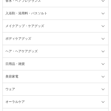
香水・ヘアフレグランス
リップクリーム・リップケア
ハイライト・シェーディング
ネイルケア
頭皮ケア・育毛剤
その他日焼け対策・UVケア
ネイル・ネイルグッズ全て
ゴマージュ・ピーリング
その他メイクアップ
ネイルケアグッズ
パーマ液
マニキュア
汗ケア
その他シャンプー・ヘアケア・ヘ
入浴剤・浴用料・バスソルト
顔用マッサージ料
脱毛・除毛ケア
ジェルネイル
香水・ヘアフレグランス全て
その他スキンケア
その他ボディケア
ネイルアートグッズ
香水
アスタイリング
メイクアップ・ケアグッズ
リムーバー・除光液
フレグランスミスト
入浴剤・浴用料・バスソルト全て
ヘアフレグランス
入浴剤・浴用料
ボディケアグッズ
その他香水・ヘアフレグランス
バスソルト
メイクアップ・ケアグッズ全て
パフ・スポンジ
ヘア・ヘアケアグッズ
コットン・綿棒
ボディケアグッズ全て
あぶらとり紙
ボディ・バスグッズ
日用品・雑貨
洗顔グッズ
マッサージ・ボディケアグッズ
ヘア・ヘアケアグッズ全て
ビューラー
アイケアグッズ
ヘアブラシ
美容家電
ブラシ・チップ
かかと・角質ケアグッズ
ヘアゴム
日用品・雑貨全て
二重まぶた用アイテム
エクササイズ器具・グッズ
ヘアピン・ヘアクリップ
洗剤
ウェア
ツィザー・毛抜き
絆創膏
ヘアバンド
柔軟剤
美容家電全て
眉・鼻毛・甘皮はさみ
その他ボディケアグッズ
ヘアカーラー
サニタリー・生理用品
フェイスケア美容家電
ルームフレグランス・ディフュー
オーラルケア
カミソリ
ヘッドマッサージブラシ
ボディケア美容家電
ウェア全て
角栓抜き
その他ヘア・ヘアケアグッズ
エッセンシャルオイル
ヘアケアスタイリング美容家電
インナー
ザー