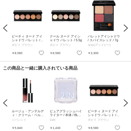
Previous
Next
ティ
ピーチィ ヌード アイ
クール ヌード アイシ
パレットアイシャドウ
スレ
g
シャドウ パレット / 5.
ャドウ パレット / 5.5g
/ スパイスレッド / 7g
イシ
5g
5.8
ボビイ ブラウン
ボビイ ブラウン
＆be(アンドビー)
ボ
お気に入り
お気に入り
お気に入り
￥8,580
￥8,580
￥3,300
￥9
この商品と一緒に購入されている商品
Previous
Next
ンプ
ルージュ・アンテルデ
ピュアグラッシュハイ
ピーチィ ヌード アイ
ル
ィ・クリーム・ベルベ
ライター / 本体 / BL01
シャドウ パレット / 5.
ドウ
ット / No.10 ヌーディ
ウェーブ / 2.7g
5g
ジバンシイ
2aN
ボビイ ブラウン
ボ
ー・ベージュ
お気に入り
お気に入り
お気に入り
￥5,940
￥1,430
￥8,580
￥9