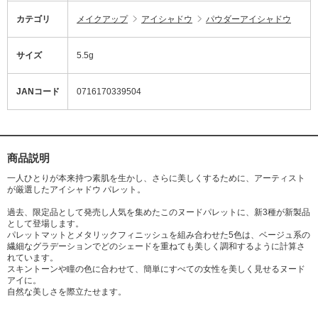
カテゴリ
メイクアップ
アイシャドウ
パウダーアイシャドウ
サイズ
5.5g
JANコード
0716170339504
商品説明
一人ひとりが本来持つ素肌を生かし、さらに美しくするために、アーティスト
が厳選したアイシャドウ パレット。
過去、限定品として発売し人気を集めたこのヌードパレットに、新3種が新製品
として登場します。
パレットマットとメタリックフィニッシュを組み合わせた5色は、ベージュ系の
繊細なグラデーションでどのシェードを重ねても美しく調和するように計算さ
れています。
スキントーンや瞳の色に合わせて、簡単にすべての女性を美しく見せるヌード
アイに。
自然な美しさを際立たせます。