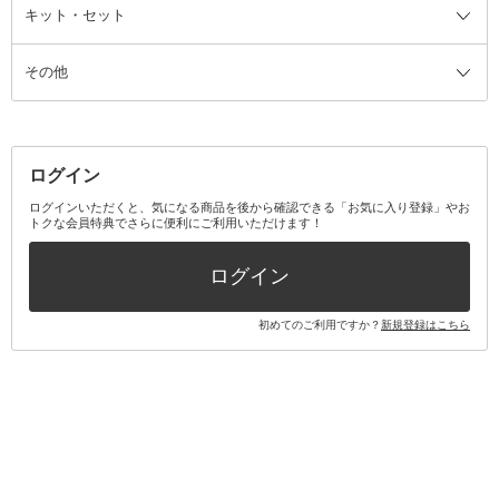
ファンデーション・パウダーケー
キット・セット
アロマキャンドル
その他美容家電
レッグウェア
オーラルケア全て
化粧ポーチ・メイクボックス
お香・インセンス
その他ウェア
歯磨き粉
ス
その他
ミラー・鏡
消臭剤・芳香剤
歯ブラシ
キット・セット全て
詰替容器・アトマイザー
ファブリックミスト
デンタルフロス
スキンケアキット
その他メイクアップ・ケアグッズ
マスク・ティッシュ
マウスウォッシュ・スプレー
ベースメイクキット
その他全て
その他日用品・雑貨
口臭清涼・ケア剤
メイクアップキット
その他
ログイン
その他オーラルケア
ボディケアキット
ヘアケアキット
ログインいただくと、気になる商品を後から確認できる「お気に入り登録」やお
トクな会員特典でさらに便利にご利用いただけます！
その他キット・セット
ログイン
初めてのご利用ですか？
新規登録はこちら