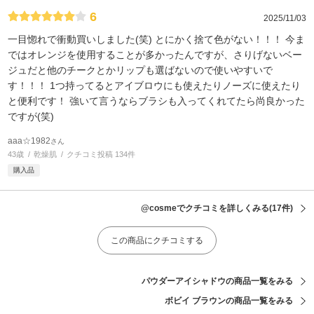
6
2025/11/03
一目惚れで衝動買いしました(笑) とにかく捨て色がない！！！ 今ま
ではオレンジを使用することが多かったんですが、さりげないベー
ジュだと他のチークとかリップも選ばないので使いやすいで
す！！！ 1つ持ってるとアイブロウにも使えたりノーズに使えたり
と便利です！ 強いて言うならブラシも入ってくれてたら尚良かった
ですが(笑)
aaa☆1982
さん
43歳
乾燥肌
クチコミ投稿 134件
購入品
@cosmeでクチコミを詳しくみる
(17件)
この商品にクチコミする
パウダーアイシャドウの商品一覧をみる
ボビイ ブラウンの商品一覧をみる