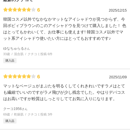
6
2025/12/15
韓国コスメ以外でなかなかマットなアイシャドウが見つからず、今
回ボビィブラウンのこのアイシャドウを見つけて購入しました！ 色
はとってもかわいくて、お仕事にも使えます! 韓国コスメ以外でマ
ット系アイシャドウ使いたい方にはとってもおすすめです♪
ゆなちゅらる
さん
33歳
混合肌
クチコミ投稿 6件
購入品
6
2025/11/09
マットなベージュがまぶたを明るくしてくれきれいですラメはとて
も繊細でいいのですがラメ飛びが少し残念でした。やはりデパコス
はお高いですが粉質はしっとりしててお気に入りになります。
クーコ1956
さん
69歳
乾燥肌
クチコミ投稿 3件
購入品