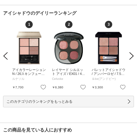
アイシャドウのデイリーランキング
1
2
3
Previous
Next
 ア
アイカラーレーション
レイヤード シルエッ
パレットアイシャドウ
レ
 EX0
N / 26スキンフュージ
ト アイズ / EX01 / 4.7
/ アンバーロゼ / 7.5g /
ト ア
ング / 7g / 26スキンフ
g / EX01 / 4.7g
本体 / アンバーロゼ /
02 
ルナソル
Celvoke
＆be(アンドビー)
Cel
ュージング / 7g
7.5g
お気に入り
お気に入り
お気に入り
￥7,700
￥6,380
￥3,300
￥6
このカテゴリのランキングをもっとみる
この商品を見ている人におすすめ