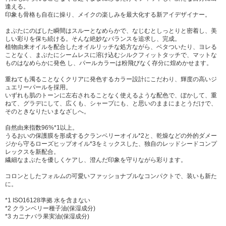
逢える。
印象も骨格も自在に操り、メイクの楽しみを最大化する新アイデザイナー。
まぶたにのばした瞬間はスルーとなめらかで、なじむとしっとりと密着し、美
しい彩りを保ち続ける。そんな絶妙なバランスを追求し、完成。
植物由来オイルを配合したオイルリッチな処方ながら、ベタついたり、ヨレる
ことなく、まぶたにシームレスに溶け込むシルクフィットタッチで、マットな
ものはなめらかに発色 し、パールカラーは粉飛びなく存分に煌めかせます。
重ねても濁ることなくクリアに発色するカラー設計にこだわり、輝度の高いジ
ュエリーパールを採用。
いずれも肌のトーンに左右されることなく使えるような配色で、ぼかして、重
ねて、グラデにして、広くも、シャープにも、と思いのままにまとうだけで、
そのときなりたいまなざしへ。
自然由来指数96%*1以上。
うるおいの保護膜を形成するクランベリーオイル*2と、乾燥などの外的ダメー
ジから守るローズヒップオイル*3をミックスした、独自のレッドシードコンプ
レックスを新配合。
繊細なまぶたを優しくケアし、澄んだ印象を守りながら彩ります。
コロンとしたフォルムの可愛いファッショナブルなコンパクトで、装いも新た
に。
*1 ISO16128準拠 水を含まない
*2 クランベリー種子油(保湿成分)
*3 カニナバラ果実油(保湿成分)