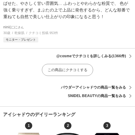
ばせた、やさしく甘い雰囲気… ふわっとやわらかな粉質で、 色が
強く乗りすぎず、まぶたの上で上品に発色するから、どんな順番で
重ねても自然で美しい仕上がりの印象になると思う！
nini(にに
さん
30歳
乾燥肌
クチコミ投稿 953件
モニター・プレゼント
@cosmeでクチコミを詳しくみる
(1366件)
この商品にクチコミする
パウダーアイシャドウの商品一覧をみる
SNIDEL BEAUTYの商品一覧をみる
アイシャドウのデイリーランキング
1
2
3