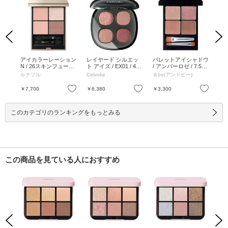
Previous
Next
 ア
アイカラーレーション
レイヤード シルエッ
パレットアイシャドウ
レ
 EX0
N / 26スキンフュージ
ト アイズ / EX01 / 4.7
/ アンバーロゼ / 7.5g /
ト ア
ング / 7g / 26スキンフ
g / EX01 / 4.7g
本体 / アンバーロゼ /
02 
ルナソル
Celvoke
＆be(アンドビー)
Cel
ュージング / 7g
7.5g
お気に入り
お気に入り
お気に入り
￥7,700
￥6,380
￥3,300
￥6
このカテゴリのランキングをもっとみる
この商品を見ている人におすすめ
Previous
Next