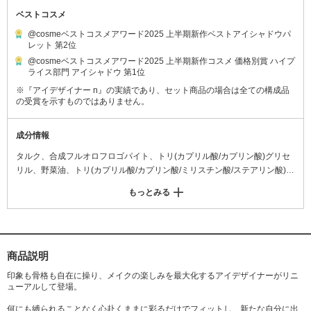
ベストコスメ
@cosmeベストコスメアワード2025 上半期新作ベストアイシャドウパ
レット 第2位
@cosmeベストコスメアワード2025 上半期新作コスメ 価格別賞 ハイプ
ライス部門 アイシャドウ 第1位
※『アイデザイナー n』の実績であり、セット商品の場合は全ての構成品
の受賞を示すものではありません。
成分情報
タルク、合成フルオロフロゴパイト、トリ(カプリル酸/カプリン酸)グリセ
リル、野菜油、トリ(カプリル酸/カプリン酸/ミリスチン酸/ステアリン酸)グ
リセリル、ダイヤモンド末、合成サファイア、アルガニアスピノサ核油、
もっとみる
クランベリー種子油、カニナバラ果実油、ホホバ種子油、ザクロ花エキ
ス、ジイソステアリン酸ポリグリセリル-3、ジパルミチン酸アスコルビ
ル、ラウロイルリシン、セスキイソステアリン酸ソルビタン、テトライソ
ステアリン酸ペンタエリスリチル、シリカ、デヒドロ酢酸Na、エチルヘキ
シルグリセリン、カプリル酸グリセリル、トコフェロール、クロルフェネ
商品説明
シン、(+/-) ホウケイ酸(Ca/Al)、酸化チタン、酸化鉄、マイカ、グンジョ
印象も骨格も自在に操り、メイクの楽しみを最大化するアイデザイナーがリニ
ウ、赤226、赤202、カオリン、水酸化Al、酸化スズ、青1
ューアルして登場。
何にも縛られることなく心赴くままに彩るだけでフィットし、新たな自分に出