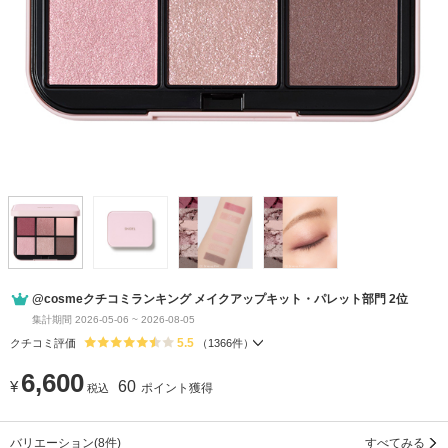
@cosmeクチコミランキング メイクアップキット・パレット部門 2位
集計期間 2026-05-06 ~ 2026-08-05
5.5
クチコミ評価
（
1366
件）
6,600
¥
60
ポイント獲得
税込
バリエーション
(8件)
すべてみる