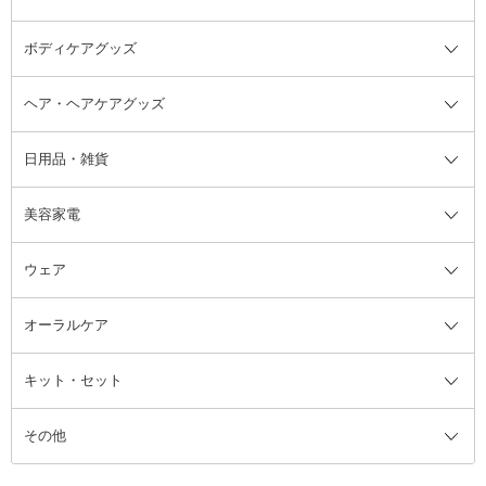
ボディケアグッズ
その他香水・ヘアフレグランス
バスソルト
メイクアップ・ケアグッズ全て
パフ・スポンジ
ヘア・ヘアケアグッズ
コットン・綿棒
ボディケアグッズ全て
あぶらとり紙
ボディ・バスグッズ
日用品・雑貨
洗顔グッズ
マッサージ・ボディケアグッズ
ヘア・ヘアケアグッズ全て
ビューラー
アイケアグッズ
ヘアブラシ
美容家電
ブラシ・チップ
かかと・角質ケアグッズ
ヘアゴム
日用品・雑貨全て
二重まぶた用アイテム
エクササイズ器具・グッズ
ヘアピン・ヘアクリップ
洗剤
ウェア
ツィザー・毛抜き
絆創膏
ヘアバンド
柔軟剤
美容家電全て
眉・鼻毛・甘皮はさみ
その他ボディケアグッズ
ヘアカーラー
サニタリー・生理用品
フェイスケア美容家電
ルームフレグランス・ディフュー
オーラルケア
カミソリ
ヘッドマッサージブラシ
ボディケア美容家電
ウェア全て
角栓抜き
その他ヘア・ヘアケアグッズ
エッセンシャルオイル
ヘアケアスタイリング美容家電
インナー
ザー
ファンデーション・パウダーケー
キット・セット
アロマキャンドル
その他美容家電
レッグウェア
オーラルケア全て
化粧ポーチ・メイクボックス
お香・インセンス
その他ウェア
歯磨き粉
ス
その他
ミラー・鏡
消臭剤・芳香剤
歯ブラシ
キット・セット全て
詰替容器・アトマイザー
ファブリックミスト
デンタルフロス
スキンケアキット