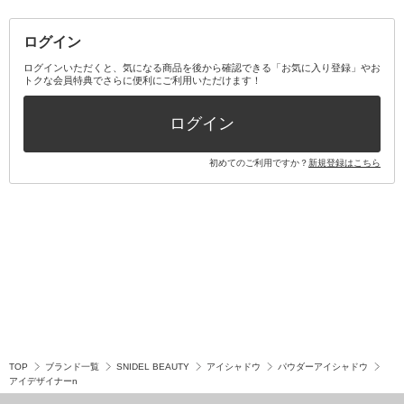
その他メイクアップ・ケアグッズ
マスク・ティッシュ
マウスウォッシュ・スプレー
ベースメイクキット
その他全て
その他日用品・雑貨
口臭清涼・ケア剤
メイクアップキット
その他
ログイン
その他オーラルケア
ボディケアキット
ヘアケアキット
ログインいただくと、気になる商品を後から確認できる「お気に入り登録」やお
トクな会員特典でさらに便利にご利用いただけます！
その他キット・セット
ログイン
初めてのご利用ですか？
新規登録はこちら
TOP
ブランド一覧
SNIDEL BEAUTY
アイシャドウ
パウダーアイシャドウ
アイデザイナーn