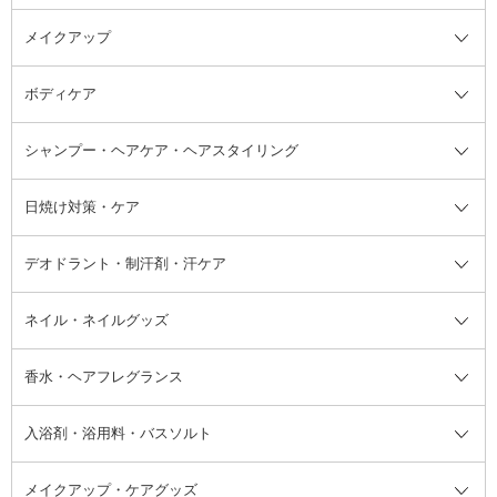
メイクアップ
洗顔料
ベースメイク全て
化粧水
化粧下地・コントロールカラー
ボディケア
美容液
BBクリーム
メイクアップ全て
乳液
CCクリーム
マスカラ・マスカラ下地
ボディソープ・ハンドソープ・石
シャンプー・ヘアケア・ヘアスタイリング
オールインワン化粧品
コンシーラー
まつげ美容液
ボディケア全て
フェイスクリーム
ファンデーション
つけまつげ
けん
シャンプー・ヘアケア・ヘアスタ
日焼け対策・ケア
フェイスオイル・バーム
フェイスパウダー
アイシャドウ
ボディケア
化粧液
その他ベースメイク
アイシャドウベース
ハンドケア
シャンプー・コンディショナー
イリング全て
デオドラント・制汗剤・汗ケア
ブースター・導入液
アイブロウ・眉マスカラ
レッグ・フットケア
洗い流さないトリートメント
日焼け対策・ケア全て
シートパック・マスク
アイライナー
ネック・デコルテケア
ヘアパック・ヘアマスク
日焼け止め
デオドラント・制汗剤・汗ケア全
ボディ用デオドラント・制汗剤・
ネイル・ネイルグッズ
洗い流すパック・マスク
チーク
バストケア
ヘアスタイリング剤
サンオイル・タンニング
アイクリーム・アイケア
口紅・リップグロス
ヒップケア
ヘアカラー・カラーリング
アフターサンケア
て
汗ケア
フット用デオドラント・制汗剤・
香水・ヘアフレグランス
リップクリーム・リップケア
ハイライト・シェーディング
ネイルケア
頭皮ケア・育毛剤
その他日焼け対策・UVケア
ネイル・ネイルグッズ全て
ゴマージュ・ピーリング
その他メイクアップ
ネイルケアグッズ
パーマ液
マニキュア
汗ケア
その他シャンプー・ヘアケア・ヘ
入浴剤・浴用料・バスソルト
顔用マッサージ料
脱毛・除毛ケア
ジェルネイル
香水・ヘアフレグランス全て
その他スキンケア
その他ボディケア
ネイルアートグッズ
香水
アスタイリング
メイクアップ・ケアグッズ
リムーバー・除光液
フレグランスミスト
入浴剤・浴用料・バスソルト全て
ヘアフレグランス
入浴剤・浴用料