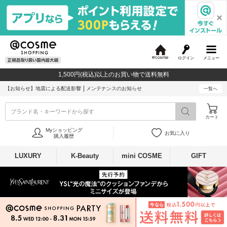
ログイン
メニュー
@
c
1,500円(税込)以上のお買い物で送料無料
o
s
【お知らせ】
地震による配送影響
メンテナンスのお知らせ
一覧へ
m
e
ブランド名・キーワードから探す
カート
Myショッピング
お気に入り
購入履歴
LUXURY
K-Beauty
mini COSME
GIFT