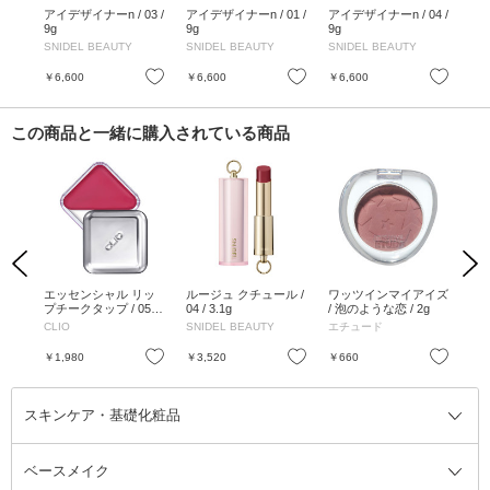
ドウ
アイデザイナーn / 03 /
アイデザイナーn / 01 /
アイデザイナーn / 04 /
アイ
ココア
9g
9g
9g
/ 1
ARY
SNIDEL BEAUTY
SNIDEL BEAUTY
SNIDEL BEAUTY
SN
お気に入り
お気に入り
お気に入り
￥6,600
￥6,600
￥6,600
￥6
この商品と一緒に購入されている商品
Previous
Next
イグ
エッセンシャル リッ
ルージュ クチュール /
ワッツインマイアイズ
ク
 /
プチークタップ / 05 C
04 / 3.1g
/ 泡のような恋 / 2g
ジュー
.5g
HERRY SHOWER / 4.
CLIO
SNIDEL BEAUTY
エチュード
エ
5g
お気に入り
お気に入り
お気に入り
￥1,980
￥3,520
￥660
￥3
スキンケア・基礎化粧品
ベースメイク
スキンケア・基礎化粧品全て
クレンジング