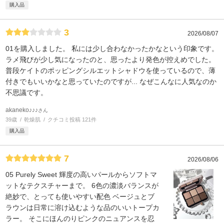
購入品
3
2026/08/07
01を購入しました。 私には少し合わなかったかなという印象です。
ラメ飛びが少し気になったのと、思ったより発色が控えめでした。
普段ケイトのポッピングシルエットシャドウを使っているので、薄
付きでもいいかなと思っていたのですが... なぜこんなに人気なのか
不思議です。
akaneko♪♪♪
さん
39歳
乾燥肌
クチコミ投稿 121件
購入品
7
2026/08/06
05 Purely Sweet 輝度の高いパールからソフトマ
ットなテクスチャーまで。 6色の濃淡バランスが
絶妙で、とっても使いやすい配色 ベージュとブ
ラウンは日常に溶け込むような品のいいトープカ
ラー。 そこにほんのりピンクのニュアンスを忍