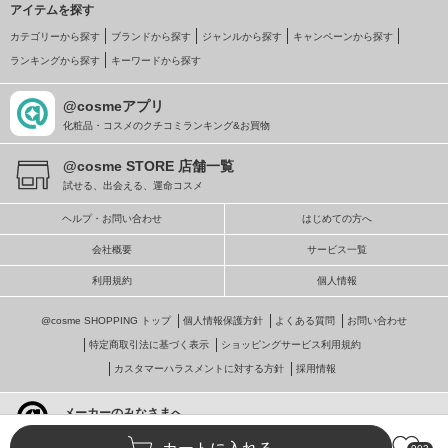
アイテムを探す
カテゴリーから探す
ブランドから探す
ジャンルから探す
キャンペーンから探す
ランキングから探す
キーワードから探す
@cosmeアプリ
化粧品・コスメのクチコミランキング&お買物
@cosme STORE 店舗一覧
試せる、出会える、運命コスメ
ヘルプ・お問い合わせ
はじめての方へ
会社概要
サービス一覧
利用規約
個人情報
@cosme SHOPPING トップ
個人情報保護方針
よくある質問
お問い合わせ
特定商取引法に基づく表示
ショッピングサービス利用規約
カスタマーハラスメントに対する方針
採用情報
メーカーのみなさまへ
@cosmeへの掲載・ビジネス活用