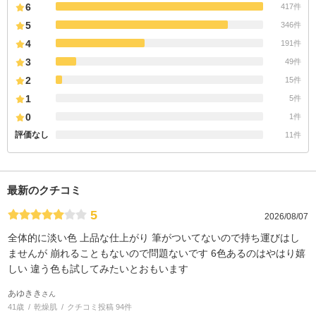
6
417件
5
346件
4
191件
3
49件
2
15件
1
5件
0
1件
評価なし
11件
最新のクチコミ
5
2026/08/07
全体的に淡い色 上品な仕上がり 筆がついてないので持ち運びはし
ませんが 崩れることもないので問題ないです 6色あるのはやはり嬉
しい 違う色も試してみたいとおもいます
あゆきき
さん
41歳
乾燥肌
クチコミ投稿 94件