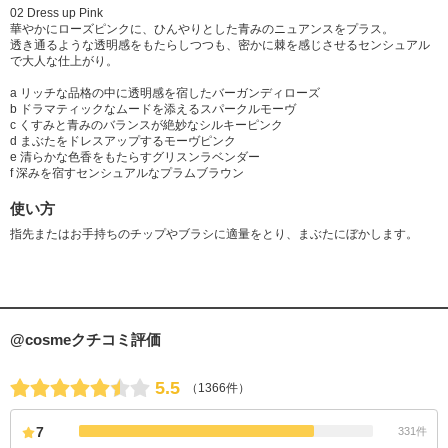
02 Dress up Pink
華やかにローズピンクに、ひんやりとした青みのニュアンスをプラス。
透き通るような透明感をもたらしつつも、密かに棘を感じさせるセンシュアル
で大人な仕上がり。
a リッチな品格の中に透明感を宿したバーガンディローズ
b ドラマティックなムードを添えるスパークルモーヴ
c くすみと青みのバランスが絶妙なシルキーピンク
d まぶたをドレスアップするモーヴピンク
e 清らかな色香をもたらすグリスンラベンダー
f 深みを宿すセンシュアルなプラムブラウン
使い方
指先またはお手持ちのチップやブラシに適量をとり、まぶたにぼかします。
@cosmeクチコミ評価
5.5
（1366件）
7
331件