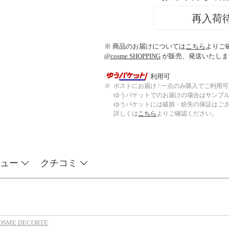
再入荷
※ 商品のお届けについては
こちら
よりご
@cosme SHOPPING
が販売、発送いたしま
利用可
※
ポストにお届け / 一点のみ購入でご利用
ゆうパケットでのお届けの場合はサンプ
ゆうパケットには破損・紛失の保証はご
詳しくは
こちら
よりご確認ください。
ュー
クチコミ
SME DECORTE