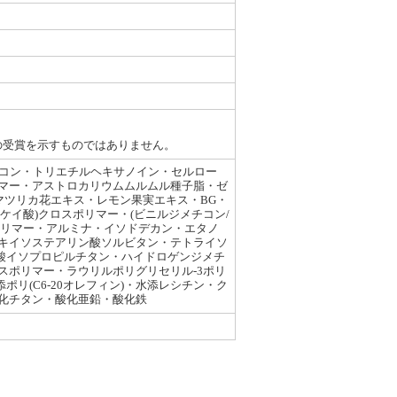
の受賞を示すものではありません。
チコン・トリエチルヘキサノイン・セルロー
マー・アストロカリウムムルムル種子脂・ゼ
マツリカ花エキス・レモン果実エキス・BG・
シケイ酸)クロスポリマー・(ビニルジメチコン/
ポリマー・アルミナ・イソドデカン・エタノ
スキイソステアリン酸ソルビタン・テトライソ
ン酸イソプロピルチタン・ハイドロゲンジメチ
ポリマー・ラウリルポリグリセリル-3ポリ
ポリ(C6-20オレフィン)・水添レシチン・ク
化チタン・酸化亜鉛・酸化鉄