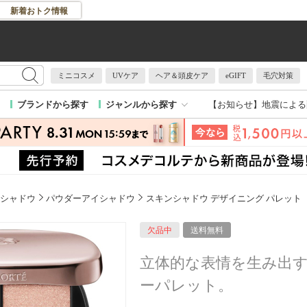
新着おトク情報
ミニコスメ
UVケア
ヘア＆頭皮ケア
eGIFT
毛穴対策
【お知らせ】
地震による
ブランドから探す
ジャンルから探す
シャドウ
パウダーアイシャドウ
スキンシャドウ デザイニング パレット
欠品中
送料無料
立体的な表情を生み出
ーパレット。