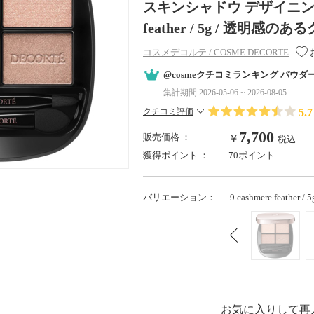
スキンシャドウ デザイニング パ
feather / 5g / 透
コスメデコルテ / COSME DECORTE
@cosmeクチコミランキング パウダ
集計期間 2026-05-06 ~ 2026-08-05
5.7
クチコミ評価
7,700
販売価格 ：
￥
税込
獲得ポイント ：
70ポイント
バリエーション：
9 cashmere feat
お気に入りして再