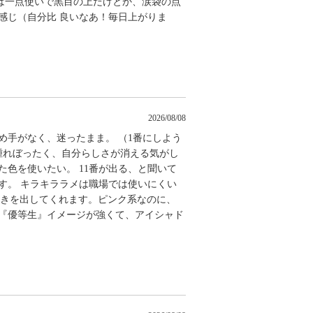
は一点使いで黒目の上だけとか、涙袋の点
感じ（自分比 良いなあ！毎日上がりま
2026/08/08
め手がなく、迷ったまま。 （1番にしよう
腫れぼったく、自分らしさが消える気がし
た色を使いたい。 11番が出る、と聞いて
す。 キラキララメは職場では使いにくい
行きを出してくれます。ピンク系なのに、
と『優等生』イメージが強くて、アイシャド