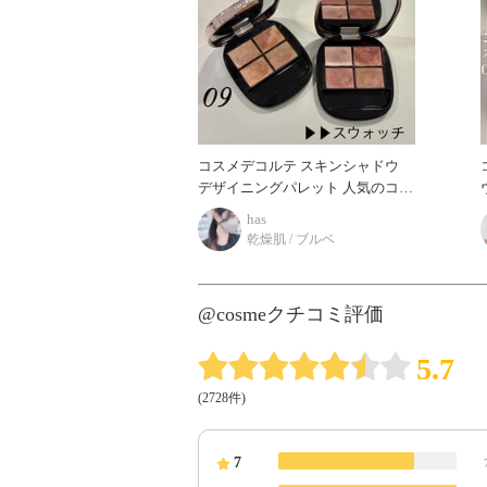
コスメデコルテ スキンシャドウ
デザイニングパレット 人気のコス
ウ
メデコルテのアイパレットから 今
has
っぽい抜け感、透明感を作れるア
乾燥肌 / ブルベ
イシャドウ2色
@cosmeクチコミ評価
5.7
(2728件)
7