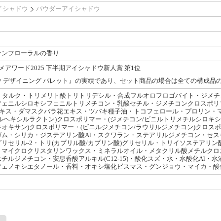
イシャドウ
パウダーアイシャドウ
ーンフローラルの香り
スメアワード2025 下半期アイシャドウ新人賞 第1位
 デザイニング パレット』の実績であり、セット商品の場合は全ての構成品
Al)・タルク・トリメリト酸トリトリデシル・合成フルオロフロゴパイト・ジメ
フェニルシロキシフェニルトリメチコン・乳酸セチル・ジメチコンクロスポリ
エキス・ダマスクバラ花エキス・ツバキ種子油・トコフェロール・プロリン・
ロールヘキシルラクトン)クロスポリマー・(ジメチコン/ビニルトリメチルシロキ
オキサン)クロスポリマー・(ビニルジメチコン/ラウリルジメチコン)クロス
ガム・シリカ・ジステアリン酸Al・スクワラン・ステアリルジメチコン・セ
リセリル-2・トリ(カプリル酸/カプリン酸)グリセリル・トリイソステアリ
・マイクロクリスタリンワックス・ミネラルオイル・メタクリル酸メチルクロス
ルジメチコン・安息香酸アルキル(C12-15)・酸化スズ・水・水酸化Al・水添
フェノキシエタノール・香料・オキシ塩化ビスマス・グンジョウ・マイカ・酸