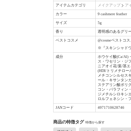
アイテムカテゴリ
メイクアップ
ア
カラー
9 cashmere feather
サイズ
5g
香り
透明感のあるグリ
ベストコスメ
@cosmeベストコ
※『スキンシャドウ
成分
ホウケイ酸(Ca/
ス・ワセリン・ジ
ニアオイ花/葉/茎
(HDI/トリメチ
メチコンシルセスキ
ール・キサンタン
ステアリン酸ポリグ
コン・パラフィン
ジメチルシロキシエチ
ロルフェネシン・
JANコード
4971710628746
商品の特徴タグ
特徴から探す