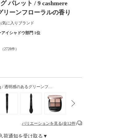
レット / 9 cashmere
明感のあるグリーンフローラルの香り
お気に入りブランド
ーアイシャドウ部門 1位
（
2728
件）
her / 5g / 透明感のあるグリーンフ…
バリエーションを見る(全12件)
入荷通知を受け取る▼