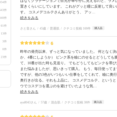
はなくグラデーションで目元が華やかに見えるのと、ラメ
934件
置きくらいにしています。 これがグッと瞳に反射して良い
643件
す。 コスメデコルテさんありがとう、 アッ
…
続きをみる
340件
61件
さと音さん
45歳
普通肌
クチコミ投稿 169件
購入品
13件
3件
6
0件
昨年の発売以来、ずっと気になっていました。 何となく決
23件
か、4番にしようか） ピンク系を瞼にのせるとどうしても
て、10番が出た時も見送り。 でもどうしてもピンクを帯び
また悩みましたが、思いきって購入。 もう、毎日使ってま
ですが、他の3色がいつもいい仕事をしてくれて、瞼に奥
奥行きが出る。それも上品に。 コスメデコルテ、という
ウでコスデコを選ぶのを避けていたような気
…
続きをみる
aya8043さん
57歳
混合肌
クチコミ投稿 38件
購入品