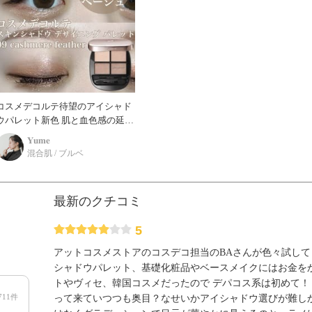
コスメデコルテ待望のアイシャド
パレット新色 肌と血色感の延長
にある、肌なじみの良い色のみで
𝐘𝐮𝐦𝐞
構成。 肌と一体化し、肌と骨格を
混合肌 / ブルベ
美しく見せるスキ
最新のクチコミ
5
アットコスメストアのコスデコ担当のBAさんが色々試して
シャドウパレット、基礎化粧品やベースメイクにはお金を
トやヴィセ、韓国コスメだったので デパコス系は初めて！
711件
って来ていつつも奥目？なせいかアイシャドウ選びが難し