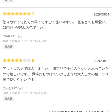
購入品
7
2026/08/04
塗りやすくて乾くの早くてすごく使いやすい。 色もとても可愛い。
2度塗りが好みの色でした。
milktea115
さん
46歳
乾燥肌
クチコミ投稿 78件
購入品
5
2026/08/03
アットコスメで購入しました。 限定品で手に入らないと思っていた
ので嬉しいです。 職場にもつけていけるような大人しめの色、ラメ
感で使いやすいです。
にゃむ1127
さん
29歳
混合肌
クチコミ投稿 66件
購入品