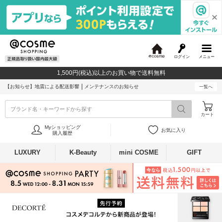
ログイン
メニュー
@
c
1,500円(税込)以上のお買い物で送料無料
o
s
【お知らせ】
地震による配送影響
メンテナンスのお知らせ
一覧へ
m
e
ブランド名・キーワードから探す
カート
Myショッピング
お気に入り
購入履歴
LUXURY
K-Beauty
mini COSME
GIFT