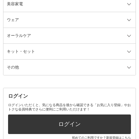
美容家電
ブラシ・チップ
かかと・角質ケアグッズ
ヘアゴム
日用品・雑貨全て
二重まぶた用アイテム
エクササイズ器具・グッズ
ヘアピン・ヘアクリップ
洗剤
ウェア
ツィザー・毛抜き
絆創膏
ヘアバンド
柔軟剤
美容家電全て
眉・鼻毛・甘皮はさみ
その他ボディケアグッズ
ヘアカーラー
サニタリー・生理用品
フェイスケア美容家電
ルームフレグランス・ディフュー
オーラルケア
カミソリ
ヘッドマッサージブラシ
ボディケア美容家電
ウェア全て
角栓抜き
その他ヘア・ヘアケアグッズ
エッセンシャルオイル
ヘアケアスタイリング美容家電
インナー
ザー
ファンデーション・パウダーケー
キット・セット
アロマキャンドル
その他美容家電
レッグウェア
オーラルケア全て
化粧ポーチ・メイクボックス
お香・インセンス
その他ウェア
歯磨き粉
ス
その他
ミラー・鏡
消臭剤・芳香剤
歯ブラシ
キット・セット全て
詰替容器・アトマイザー
ファブリックミスト
デンタルフロス
スキンケアキット
その他メイクアップ・ケアグッズ
マスク・ティッシュ
マウスウォッシュ・スプレー
ベースメイクキット
その他全て
その他日用品・雑貨
口臭清涼・ケア剤
メイクアップキット
その他
ログイン
その他オーラルケア
ボディケアキット
ヘアケアキット
ログインいただくと、気になる商品を後から確認できる「お気に入り登録」やお
トクな会員特典でさらに便利にご利用いただけます！
その他キット・セット
ログイン
初めてのご利用ですか？
新規登録はこちら