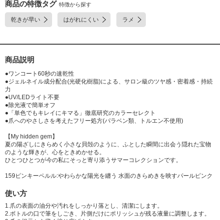
ルバミン酸ジHEMAトリメチルヘキシル、オキシベンゾン-1、ジ安息香酸
商品の特徴タグ
特徴から探す
トリメチルペンタンジイル、ジメチコン、トリメチルシロキシケイ酸、シ
乾きが早い
はがれにくい
ラメ
リカ、(+/-)(PET/ポリメタクリル酸メチル)ラミネート、(PET/金)ラミネー
ト、(ポリエチレン/PET)ラミネート、酸化鉄、コンジョウ、マンガンバイ
オレット、酸化チタン、赤202、赤226、黄4
商品説明
●ワンコート60秒の速乾性
●ジェルネイル成分配合(光硬化樹脂)による、サロン級のツヤ感・密着感・持続
力
●UV/LEDライト不要
●除光液で簡単オフ
●「単色でもキレイにキマる」徹底研究のカラーセレクト
●爪へのやさしさを考えたフリー処方(パラベン類、トルエン不使用)
【My hidden gem】
夏の陽ざしにきらめく小さな貝殻のように、ふとした瞬間に出会う隠れた宝物
のような輝きが、心をときめかせる。
ひとつひとつが今の私にそっと寄り添うサマーコレクションです。
159ピンキーペルル:やわらかな陽光を纏う 水面のきらめきを映すパールピンク
使い方
1.爪の表面の油分や汚れをしっかり落とし、清潔にします。
2.ボトルの口で筆をしごき、片側だけにポリッシュが残る液量に調整します。