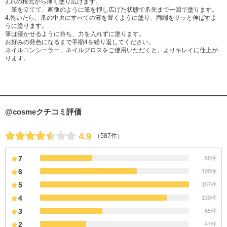
3.爪の根元から薄く塗り広げます。
筆を立てて、画像のように筆を押し広げた状態で爪先まで一回で塗ります。
4.乾いたら、爪の中央にすべての液を置くように塗り、両端をサッと伸ばすよ
うに塗ります。
筆は寝かせるように持ち、力を入れずに塗ります。
お好みの発色になるまで手順4を繰り返してください。
ネイルコンシーラー、ネイルグロスをご使用いただくと、よりキレイに仕上が
ります。
@cosmeクチコミ評価
4.9
（587件）
7
58件
6
100件
5
157件
4
130件
3
65件
2
47件