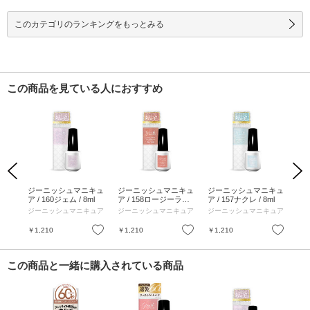
このカテゴリのランキングをもっとみる
この商品を見ている人におすすめ
Previous
Next
発送予
ジーニッシュマニキュ
ジーニッシュマニキュ
ジーニッシュマニキュ
ジ
マニ
ア / 160ジェム / 8ml
ア / 158ロージーラグ
ア / 157ナクレ / 8ml
ア 
ーナ
ーン / 8ml
ツ付
ュア
ジーニッシュマニキュア
ジーニッシュマニキュア
ジーニッシュマニキュア
ジ
ml
お気に入り
お気に入り
お気に入り
￥1,210
￥1,210
￥1,210
￥3
この商品と一緒に購入されている商品