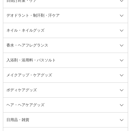
日焼け対策・ケア
フェイスオイル・バーム
フェイスパウダー
アイシャドウ
ボディケア
化粧液
その他ベースメイク
アイシャドウベース
ハンドケア
シャンプー・コンディショナー
イリング全て
デオドラント・制汗剤・汗ケア
ブースター・導入液
アイブロウ・眉マスカラ
レッグ・フットケア
洗い流さないトリートメント
日焼け対策・ケア全て
シートパック・マスク
アイライナー
ネック・デコルテケア
ヘアパック・ヘアマスク
日焼け止め
デオドラント・制汗剤・汗ケア全
ボディ用デオドラント・制汗剤・
ネイル・ネイルグッズ
洗い流すパック・マスク
チーク
バストケア
ヘアスタイリング剤
サンオイル・タンニング
アイクリーム・アイケア
口紅・リップグロス
ヒップケア
ヘアカラー・カラーリング
アフターサンケア
て
汗ケア
フット用デオドラント・制汗剤・
香水・ヘアフレグランス
リップクリーム・リップケア
ハイライト・シェーディング
ネイルケア
頭皮ケア・育毛剤
その他日焼け対策・UVケア
ネイル・ネイルグッズ全て
ゴマージュ・ピーリング
その他メイクアップ
ネイルケアグッズ
パーマ液
マニキュア
汗ケア
その他シャンプー・ヘアケア・ヘ
入浴剤・浴用料・バスソルト
顔用マッサージ料
脱毛・除毛ケア
ジェルネイル
香水・ヘアフレグランス全て
その他スキンケア
その他ボディケア
ネイルアートグッズ
香水
アスタイリング
メイクアップ・ケアグッズ
リムーバー・除光液
フレグランスミスト
入浴剤・浴用料・バスソルト全て
ヘアフレグランス
入浴剤・浴用料
ボディケアグッズ
その他香水・ヘアフレグランス
バスソルト
メイクアップ・ケアグッズ全て
パフ・スポンジ
ヘア・ヘアケアグッズ
コットン・綿棒
ボディケアグッズ全て
あぶらとり紙
ボディ・バスグッズ
日用品・雑貨
洗顔グッズ
マッサージ・ボディケアグッズ
ヘア・ヘアケアグッズ全て
ビューラー
アイケアグッズ
ヘアブラシ