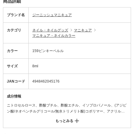
商品詳細
ブランド名
ジーニッシュマニキュア
カテゴリ
ネイル・ネイルグッズ
マニキュア
マニキュア・ネイルカラー
カラー
159ピンキーペルル
サイズ
8ml
JANコード
4948462045176
成分情報
ニトロセルロース、酢酸ブチル、酢酸エチル、イソプロパノール、(アジピ
ン酸/ネオペンチルグリコール/無水トリメリト酸)コポリマー、アクリル酸
アルキルコポリマー、ブタノール、(スチレン/アクリレーツ)コポリマー、
もっとみる
ステアラルコニウムベントナイト、クエン酸アセチルトリブチル、アルミ
ナ、ポリビニルブチラール、(トシルアミド/ホルムアルデヒド)樹脂、ジカ