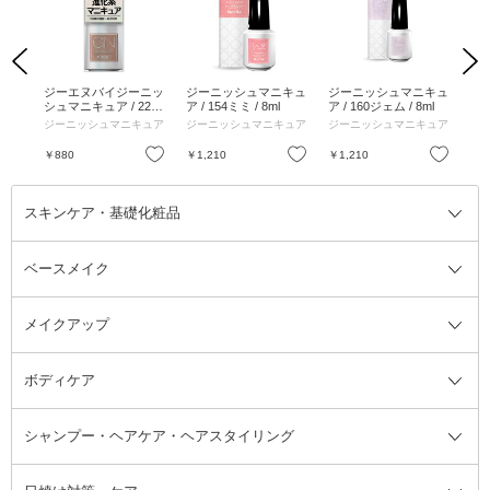
Previous
Next
7 ボ
ジーエヌバイジーニッ
ジーニッシュマニキュ
ジーニッシュマニキュ
ジ
シュマニキュア / 22.
ア / 154ミミ / 8ml
ア / 160ジェム / 8ml
ア 
シナモン / 5ml
ュア
ジーニッシュマニキュア
ジーニッシュマニキュア
ジーニッシュマニキュア
ジ
お気に入り
お気に入り
お気に入り
￥880
￥1,210
￥1,210
￥1
スキンケア・基礎化粧品
ベースメイク
スキンケア・基礎化粧品全て
クレンジング
メイクアップ
洗顔料
ベースメイク全て
化粧水
化粧下地・コントロールカラー
ボディケア
美容液
BBクリーム
メイクアップ全て
乳液
CCクリーム
マスカラ・マスカラ下地
ボディソープ・ハンドソープ・石
シャンプー・ヘアケア・ヘアスタイリング
オールインワン化粧品
コンシーラー
まつげ美容液
ボディケア全て
フェイスクリーム
ファンデーション
つけまつげ
けん
シャンプー・ヘアケア・ヘアスタ