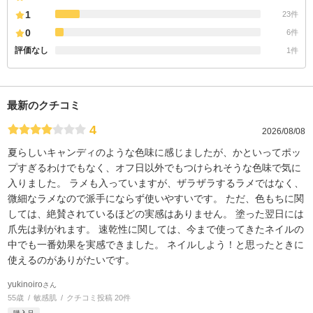
1
23件
0
6件
評価なし
1件
最新のクチコミ
4
2026/08/08
夏らしいキャンディのような色味に感じましたが、かといってポッ
プすぎるわけでもなく、オフ日以外でもつけられそうな色味で気に
入りました。 ラメも入っていますが、ザラザラするラメではなく、
微細なラメなので派手にならず使いやすいです。 ただ、色もちに関
しては、絶賛されているほどの実感はありません。 塗った翌日には
爪先は剥がれます。 速乾性に関しては、今まで使ってきたネイルの
中でも一番効果を実感できました。 ネイルしよう！と思ったときに
使えるのがありがたいです。
yukinoiro
さん
55歳
敏感肌
クチコミ投稿 20件