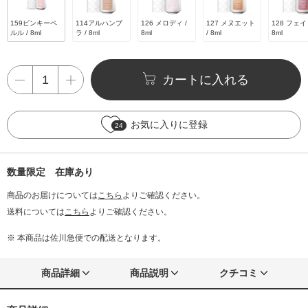
159ピンキーペ
114アルハンブ
126 メロディ /
127 メヌエット
128 フェイ
ルル / 8ml
ラ / 8ml
8ml
/ 8ml
8ml
カートに入れる
お気に入りに登録
24
数量限定 在庫あり
商品のお届けについては
こちら
よりご確認ください。
送料については
こちら
よりご確認ください。
※ 本商品は佐川急便での配送となります。
商品詳細
商品説明
クチコミ