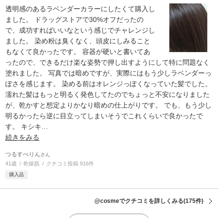
透明感のあるラベンダーカラーにしたくて購入し
ました。 ドラッグストアで30%オフだったの
で、成功すればいいなという感じでチャレンジし
ました。 染め粉は臭くなく、頭皮にしみること
もなくて良かったです。 容器が硬いと書いてあ
ったので、できるだけ楽な姿勢で押し出すようにして特に問題なく
塗れました。 写真では暗めですが、実際にはもう少しラベンダーっ
ぽさを感じます。 染める前はオレンジっぽくなっていた髪でした。
濡れた髪はもっと明るく発色してたのでちょっと不安になりました
が、乾かすと想定よりかなり暗めの仕上がりです。 でも、もう少し
明るかったら逆に目立ってしまいそうでこれくらいで良かったで
す。 キシキ
…
続きをみる
つるすべりん
さん
41歳
乾燥肌
クチコミ投稿 916件
購入品
@cosmeでクチコミを詳しくみる
(175件)