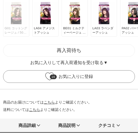
G01 コットング
LA04 アメジス
BE01 ミルクテ
LA03 ラベンダ
PA02 パー
レージュ / 50g+
トアッシュ
ィーベージュ / 5
ーアッシュ
アッシュ
100ml+15g
0g、100mL、1
5g
再入荷待ち
お気に入りして再入荷通知を受け取る▼
お気に入りに登録
16
商品のお届けについては
こちら
よりご確認ください。
送料については
こちら
よりご確認ください。
商品詳細
商品説明
クチコミ