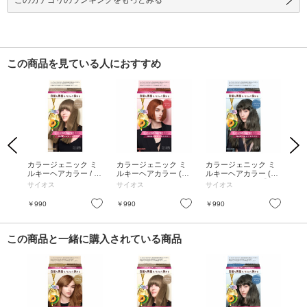
この商品を見ている人におすすめ
Previous
Next
 早
カラージェニック ミ
カラージェニック ミ
カラージェニック ミ
カ
 本
ルキーヘアカラー / B
ルキーヘアカラー (ち
ルキーヘアカラー (ち
ル
ウン
E01 ミルクティーベー
らっと白髪用) / OP02
らっと白髪用) / 【A0
らっ
サイオス
サイオス
サイオス
サ
mL・
ジュ / 50g、100mL、1
ジンジャーオレンジ /
2】ブルージュアッシ
1
ク1
5g
50g+100mL+アフター
ュ / 50g+100mL+15g
ュ /
お気に入り
お気に入り
お気に入り
￥990
￥990
￥990
￥9
カラー ヘアパック15g
この商品と一緒に購入されている商品