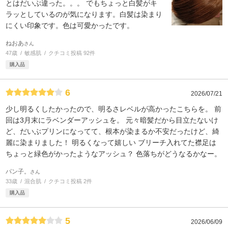
とはだいぶ違った。。。 でもちょっと白髪がキ
ラッとしているのが気になります。白髪は染まり
にくい印象です。色は可愛かったです。
ねおあ
さん
47歳
敏感肌
クチコミ投稿 92件
購入品
6
2026/07/21
少し明るくしたかったので、明るさレベルが高かったこちらを。 前
回は3月末にラベンダーアッシュを。 元々暗髪だから目立たないけ
ど、だいぶプリンになってて、根本が染まるか不安だったけど、綺
麗に染まりました！ 明るくなって嬉しい ブリーチ入れてた襟足は
ちょっと緑色がかったようなアッシュ？ 色落ちがどうなるかなー。
パン子。
さん
33歳
混合肌
クチコミ投稿 2件
購入品
5
2026/06/09