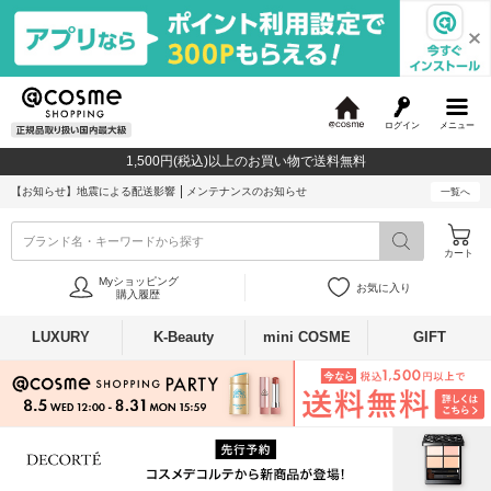
ログイン
メニュー
@
c
1,500円(税込)以上のお買い物で送料無料
o
s
【お知らせ】
地震による配送影響
メンテナンスのお知らせ
一覧へ
m
e
ブランド名・キーワードから探す
カート
Myショッピング
お気に入り
購入履歴
LUXURY
K-Beauty
mini COSME
GIFT