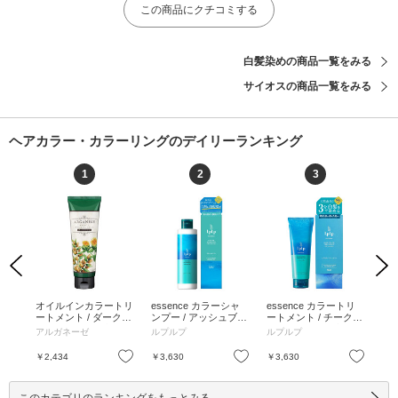
この商品にクチコミする
白髪染めの商品一覧をみる
サイオスの商品一覧をみる
ヘアカラー・カラーリングのデイリーランキング
1
2
3
Previous
Next
 /
オイルインカラートリ
essence カラーシャ
essence カラートリ
ナ
 /
ートメント / ダークブ
ンプー / アッシュブラ
ートメント / チークブ
カ
ラチナ
ラウン / 180g / 本体 /
ウン / 240mL / 本体 /
ラウン(ライトブラウ
/ 
アルガネーゼ
ルプルプ
ルプルプ
ブ
0g
ソフトフローラル / ダ
ラベンダー / 360°全方
ン) / 170g / チークブ
g 
ークブラウン / 180g
位泡パックで、ムラな
ラウン(ライトブラウ
ウン
お気に入り
お気に入り
お気に入り
￥2,434
￥3,630
￥3,630
￥3
く白髪が染まる / アッ
ン) / 170g
シュブラウン / 240mL
このカテゴリのランキングをもっとみる