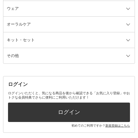
ウェア
ツィザー・毛抜き
絆創膏
ヘアバンド
柔軟剤
美容家電全て
眉・鼻毛・甘皮はさみ
その他ボディケアグッズ
ヘアカーラー
サニタリー・生理用品
フェイスケア美容家電
ルームフレグランス・ディフュー
オーラルケア
カミソリ
ヘッドマッサージブラシ
ボディケア美容家電
ウェア全て
角栓抜き
その他ヘア・ヘアケアグッズ
エッセンシャルオイル
ヘアケアスタイリング美容家電
インナー
ザー
ファンデーション・パウダーケー
キット・セット
アロマキャンドル
その他美容家電
レッグウェア
オーラルケア全て
化粧ポーチ・メイクボックス
お香・インセンス
その他ウェア
歯磨き粉
ス
その他
ミラー・鏡
消臭剤・芳香剤
歯ブラシ
キット・セット全て
詰替容器・アトマイザー
ファブリックミスト
デンタルフロス
スキンケアキット
その他メイクアップ・ケアグッズ
マスク・ティッシュ
マウスウォッシュ・スプレー
ベースメイクキット
その他全て
その他日用品・雑貨
口臭清涼・ケア剤
メイクアップキット
その他
ログイン
その他オーラルケア
ボディケアキット
ヘアケアキット
ログインいただくと、気になる商品を後から確認できる「お気に入り登録」やお
トクな会員特典でさらに便利にご利用いただけます！
その他キット・セット
ログイン
初めてのご利用ですか？
新規登録はこちら