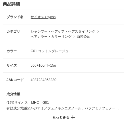
商品詳細
ブランド名
サイオス / syoss
カテゴリ
シャンプー・ヘアケア・ヘアスタイリング
ヘアカラー・カラーリング
白髪染め
カラー
G01 コットングレージュ
サイズ
50g+100ml+15g
JANコード
4987234363230
成分情報
(1剤)サイオス MHC G01
有効成分:塩酸2,4‐ジアミノフェノキシエタノール、パラアミノフェノー
ル、硫酸トルエン‐2,5‐ジアミン、レゾルシン
もっとみる
その他の成分:DL‐PCA・Na液、POEステアリルエーテル、POEセトステア
リルエーテル、アスコルビン酸、アミノエチルアミノプロピルメチルシロ