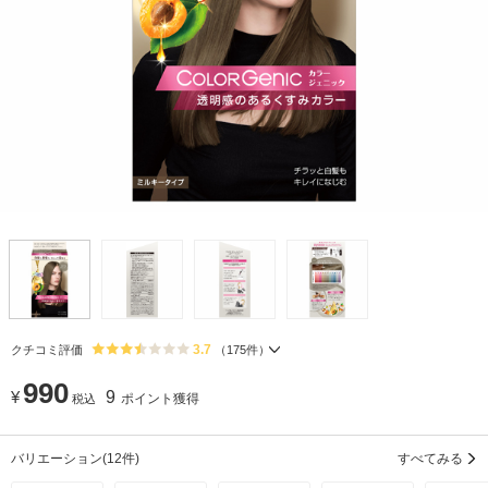
3.7
クチコミ評価
（
175
件）
990
¥
9
ポイント獲得
税込
バリエーション
(12件)
すべてみる