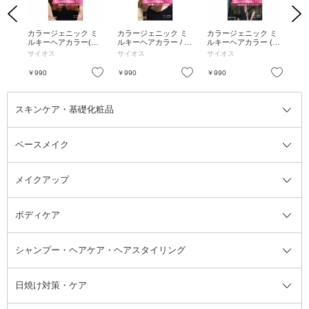
Previous
Next
ウマ
カラージェニック ミ
カラージェニック ミ
カラージェニック ミ
ク
ルキーヘアカラー(ち
ルキーヘアカラー / B
ルキーヘアカラー (ち
ナー
らっと白髪用) / 【N0
E01 ミルクティーベー
らっと白髪用) / 【A0
ブ
サイオス
サイオス
サイオス
キ
1】ルーセントベージ
ジュ / 50g、100mL、1
2】ブルージュアッシ
ュ / 50g+100mL+15g
5g
ュ / 50g+100mL+15g
お気に入り
お気に入り
お気に入り
￥990
￥990
￥990
￥7
スキンケア・基礎化粧品
ベースメイク
スキンケア・基礎化粧品全て
クレンジング
メイクアップ
洗顔料
ベースメイク全て
化粧水
化粧下地・コントロールカラー
ボディケア
美容液
BBクリーム
メイクアップ全て
乳液
CCクリーム
マスカラ・マスカラ下地
ボディソープ・ハンドソープ・石
シャンプー・ヘアケア・ヘアスタイリング
オールインワン化粧品
コンシーラー
まつげ美容液
ボディケア全て
フェイスクリーム
ファンデーション
つけまつげ
けん
シャンプー・ヘアケア・ヘアスタ
日焼け対策・ケア
フェイスオイル・バーム
フェイスパウダー
アイシャドウ
ボディケア
化粧液
その他ベースメイク
アイシャドウベース
ハンドケア
シャンプー・コンディショナー
イリング全て