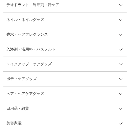
デオドラント・制汗剤・汗ケア
ブースター・導入液
アイブロウ・眉マスカラ
レッグ・フットケア
洗い流さないトリートメント
日焼け対策・ケア全て
シートパック・マスク
アイライナー
ネック・デコルテケア
ヘアパック・ヘアマスク
日焼け止め
デオドラント・制汗剤・汗ケア全
ボディ用デオドラント・制汗剤・
ネイル・ネイルグッズ
洗い流すパック・マスク
チーク
バストケア
ヘアスタイリング剤
サンオイル・タンニング
アイクリーム・アイケア
口紅・リップグロス
ヒップケア
ヘアカラー・カラーリング
アフターサンケア
て
汗ケア
フット用デオドラント・制汗剤・
香水・ヘアフレグランス
リップクリーム・リップケア
ハイライト・シェーディング
ネイルケア
頭皮ケア・育毛剤
その他日焼け対策・UVケア
ネイル・ネイルグッズ全て
ゴマージュ・ピーリング
その他メイクアップ
ネイルケアグッズ
パーマ液
マニキュア
汗ケア
その他シャンプー・ヘアケア・ヘ
入浴剤・浴用料・バスソルト
顔用マッサージ料
脱毛・除毛ケア
ジェルネイル
香水・ヘアフレグランス全て
その他スキンケア
その他ボディケア
ネイルアートグッズ
香水
アスタイリング
メイクアップ・ケアグッズ
リムーバー・除光液
フレグランスミスト
入浴剤・浴用料・バスソルト全て
ヘアフレグランス
入浴剤・浴用料
ボディケアグッズ
その他香水・ヘアフレグランス
バスソルト
メイクアップ・ケアグッズ全て
パフ・スポンジ
ヘア・ヘアケアグッズ
コットン・綿棒
ボディケアグッズ全て
あぶらとり紙
ボディ・バスグッズ
日用品・雑貨
洗顔グッズ
マッサージ・ボディケアグッズ
ヘア・ヘアケアグッズ全て
ビューラー
アイケアグッズ
ヘアブラシ
美容家電
ブラシ・チップ
かかと・角質ケアグッズ
ヘアゴム
日用品・雑貨全て
二重まぶた用アイテム
エクササイズ器具・グッズ
ヘアピン・ヘアクリップ
洗剤