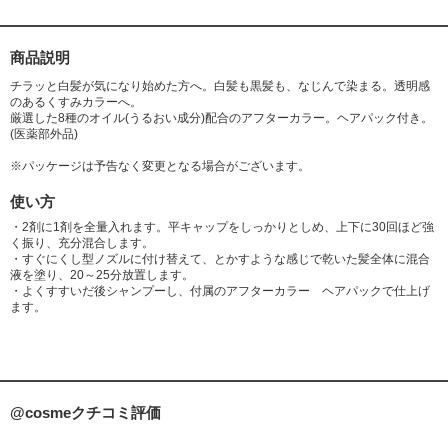
キサン・ジメチルシロキサン共重合体、アラニン、アルギニン、イソプロ
パノール、エデト酸塩、塩化ジメチルジアリルアンモニウム・アクリル酸
共重合体液、強アンモニア水、グリシン、グルタミン酸、ステアルトリモ
商品説明
ニウムクロリド、スレオニン、セテアリルアルコール、セリン、ソルビト
チラッと白髪が気になり始めた方へ。白髪も黒髪も、なじんで染まる。透明感
ール液、濃グリセリン、ブドウ種子油、プロリン、ベタイン、無水亜硫酸
のあるくすみカラーへ。
Na、リジン液、流動パラフィン、香料
厳選した8種のオイル(うるおい成分)配合のアフターカラー。ヘアパック付き。
(医薬部外品)
(2剤)デベロパー Ma
※パッケージは予告なく変更となる場合がございます。
有効成分:過酸化水素水
その他の成分:セトステアリルアルコール、流動パラフィン、PG、ヤシ油
使い方
脂肪酸アミドプロピルベタイン液、フェノキシエタノール、POEセトステ
・2剤に1剤を全量入れます。平キャップをしっかりとしめ、上下に30回ほど強
アリルエーテル、親油型モノステアリン酸グリセリル、ピロリン酸Na、ヒ
く振り、充分混合します。
ドロキシエタンジホスホン酸液
・すぐにくし型ノズルに付け替えて、とかすような感じで乾いた髪全体に混合
液を塗り、20～25分放置します。
・よくすすいだ後シャンプーし、付属のアフターカラー ヘアパックで仕上げ
アフターカラー ヘアパック
ます。
成分:水、セテアリルアルコール、シア脂、炭酸ジカプリリル、ジステアロ
イルエチルヒドロキシエチルモニウムメトサルフェート、ジステアリン酸
グリコール、ジメチコン、ベヘントリモニウムクロリド、ポリクオタニウ
ム‐37、フェノキシエタノール、ヒドロキシエチルセルロース、メチルパラ
ベン、PG、イソプロパノール、パンテノール、クエン酸、ラウリルグルコ
@cosmeクチコミ評価
シド、アーモンド油、アルガニアスピノサ核油、アンズ核油、オリーブ果
実油、ゴマ油、サフラワー油、マカデミア種子油、カニナバラ果実油、コ