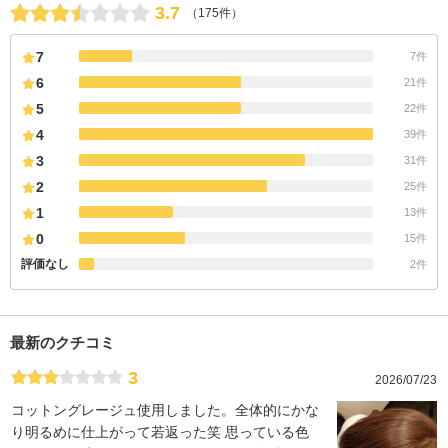
コジモニウムヒドロキシプロピル加水分解ケラチン(羊毛)、加水分解ケラ
3.7
（175件）
チン(羊毛)、トコフェロール、香料、黄4、黄5、黄203
7
7件
6
21件
5
22件
4
39件
3
31件
2
25件
1
13件
0
15件
評価なし
2件
最新のクチコミ
3
2026/07/23
コットングレージュ使用しました。全体的にかな
り明るめに仕上がって若返った笑 思っている色