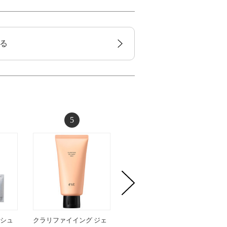
る
5
6
ッシュ
クラリファイイング ジェ
【6/11以降順次発送】B.A
エッセ