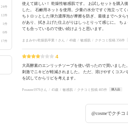
使えて嬉しい！ 乾燥性敏感肌です。 お試しセットを購入
24件
した。 石鹸用ネットを使用。少量の水分ですぐ泡立って
12件
ちトロッとした弾力濃厚泡が摩擦を防ぎ、最後までヘタら
があり、拭き上げた仕上がりはしっとりって感じに。 ち
1件
ても合っているので使い続けようと思います。
0件
ままみや♪乾燥肌卒業！さん
49歳
敏感肌
クチコミ投稿 356件
17件
4
大高酵素のエンリッチソープを使い切ったので買いました。
刺激でニキビが軽減されました。 ただ、溶けやすくコスパ
を試してからリピを考えます。
Posaune1979さん
45歳
敏感肌
クチコミ投稿 405件
購入品
@cosmeでクチ