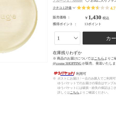
アルージェ / Arouge
お気に入りブラ
4.7
クチコミ評価
1,430
販売価格 ：
￥
税込
獲得ポイント ：
13ポイント
カ
在庫残りわずか
※ 商品のお届けについては
こちら
よりご
@cosme SHOPPING
が販売、発送いたしま
利用可
※
ポストにお届け / 一点のみ購入でご利用
ゆうパケットでのお届けの場合はサンプ
ゆうパケットには破損・紛失の保証はご
詳しくは
こちら
よりご確認ください。