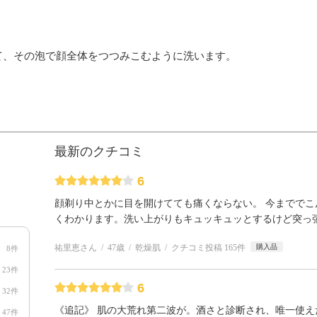
て、その泡で顔全体をつつみこむように洗います。
最新のクチコミ
6
顔剃り中とかに目を開けてても痛くならない。 今まででこ
くわかります。洗い上がりもキュッキュッとするけど突っ
祐里恵さん
47歳
乾燥肌
クチコミ投稿 165件
購入品
8件
23件
6
32件
《追記》 肌の大荒れ第二波が。酒さと診断され、唯一使え
47件