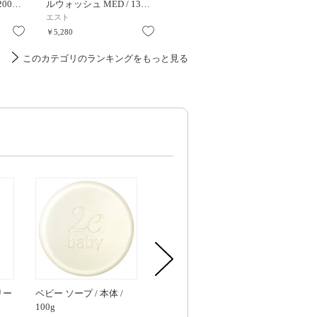
200…
ルウォッシュ MED / 13…
ウォッシュ 7 / 100g / 100g
ングフォー
エスト
B.A
d プログ
お気に入り
お気に入り
お気に入り
￥5,280
￥12,100
￥2,090
このカテゴリのランキングをもっと見る
リー
ベビー ソープ / 本体 /
エクストラモイストクリ
薬用フェム
100g
ーム / 本体 / 30g / とても
ュ / 本体 / 15