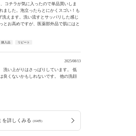
後、コチラが気に入ったので単品買いしま
くれました。泡立ったらとにかくスゴい！も
ず洗えます。洗い流すとサッパリした感じ
ょっとお高めですが、医薬部外品で肌にはと
購入品
リピート
2025/08/13
 洗い上がりはさっぱりしています。 低
は良くないかもしれないです。 他の洗顔
コミを詳しくみる
(164件)