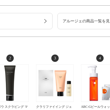
アルージェの商品一覧を見
2
3
4
ウ スクラビング マ
クラリファイイング ジェ
ABC-Gピールウォ