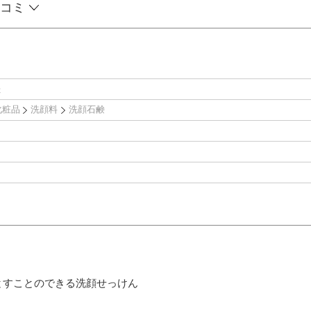
コミ
e
化粧品
洗顔料
洗顔石鹸
とすことのできる洗顔せっけん