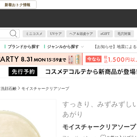
新着おトク情報
ミニコスメ
UVケア
ヘア＆頭皮ケア
eGIFT
毛穴対策
【お知らせ】
地震による
ブランドから探す
ジャンルから探す
洗顔石鹸
モイスチャークリアソープ
すっきり、みずみずし
あがり
モイスチャークリアソープ / 本