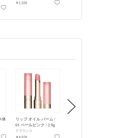
しっとり
アルージェ
and migu
お気に入り
￥1,320
お気に入り
お気に入り
￥2,750
￥1,650
本体
リップ オイル バーム /
モイスチャーミストロー
UVマイルドジ
01 ペールピンク / 2.9g
ションI / 本体 / 150ml /
SPF38 / PA++
さっぱり
香料
クラランス
アルージェ
ミノン
お気に入り
お気に入り
お気に入り
￥4,070
￥2,530
￥1,870