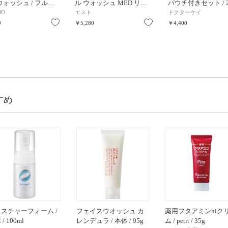
ウォッシュ / フル…
ル ウォッシュ MED リ…
パウチ付きセット / 
BO
エスト
ドクターケイ
お気に入り
お気に入り
0
￥5,280
￥4,400
すめ
スチャーフォーム /
フェイスウオッシュ カ
薬用フタアミンhiク
/ 100ml
レンデュラ / 本体 / 95g
ム / petit / 35g