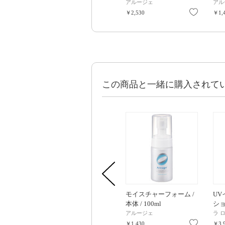
アルージェ
アル
お気に入
￥2,530
￥1,
この商品と一緒に購入されて
モイスチャーフォーム /
UV
本体 / 100ml
ション
PA+
アルージェ
ラ 
30m
お気に入
￥1,430
￥3,