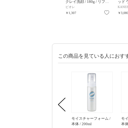
クレイ洗顔 / 180g / リフ…
ッド 
ビオレ
KANE
お気に入り
￥1,307
￥3,08
この商品を見ている人におす
モイスチャーフォーム /
モイ
本体 / 200ml
本体 