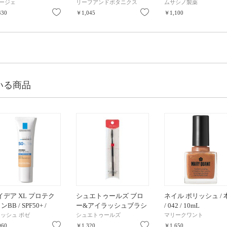
ージェ
リーフアンドボタニクス
ムサシノ製薬
り
お気に入り
お気に入り
430
￥1,045
￥1,100
いる商品
イデア XL プロテク
シュエトゥールズ ブロ
ネイル ポリッシュ / 
BB / SPF50+ /
ー&アイラッシュブラシ
/ 042 / 10mL
+++ / 02ナチュラル /
ロッシュ ポゼ
シュエトゥールズ
マリークワント
l
り
お気に入り
お気に入り
960
￥1,320
￥1,650