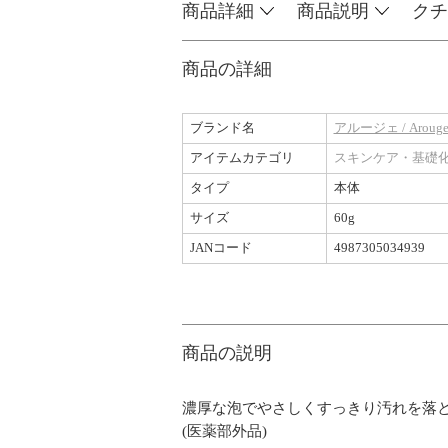
商品詳細
商品説明
クチ
商品の詳細
ブランド名
アルージェ / Aroug
アイテムカテゴリ
スキンケア・基礎
タイプ
本体
サイズ
60g
JANコード
4987305034939
商品の説明
濃厚な泡でやさしくすっきり汚れを落
(医薬部外品)