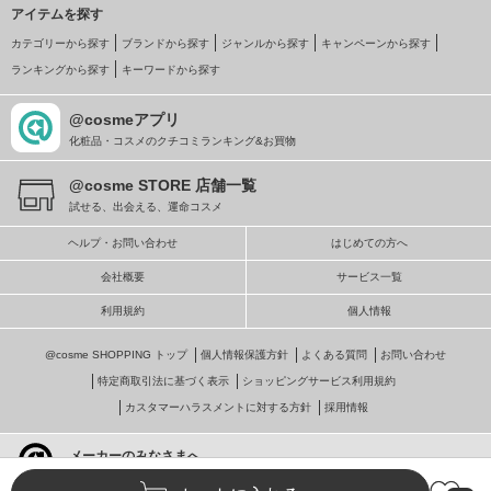
アイテムを探す
カテゴリーから探す
ブランドから探す
ジャンルから探す
キャンペーンから探す
ランキングから探す
キーワードから探す
@cosmeアプリ
化粧品・コスメのクチコミランキング&お買物
@cosme STORE 店舗一覧
試せる、出会える、運命コスメ
ヘルプ・お問い合わせ
はじめての方へ
会社概要
サービス一覧
利用規約
個人情報
@cosme SHOPPING トップ
個人情報保護方針
よくある質問
お問い合わせ
特定商取引法に基づく表示
ショッピングサービス利用規約
カスタマーハラスメントに対する方針
採用情報
メーカーのみなさまへ
@cosmeへの掲載・ビジネス活用