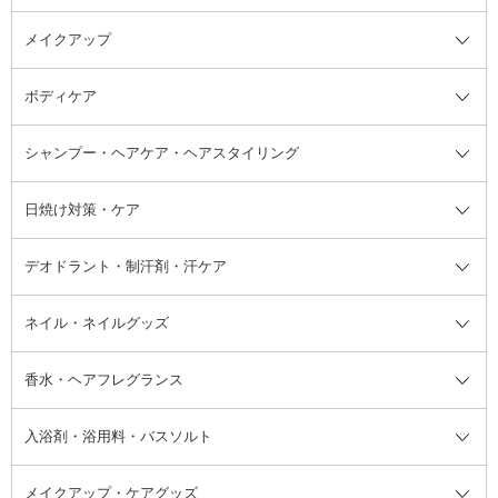
メイクアップ
洗顔料
ベースメイク全て
化粧水
化粧下地・コントロールカラー
ボディケア
美容液
BBクリーム
メイクアップ全て
乳液
CCクリーム
マスカラ・マスカラ下地
ボディソープ・ハンドソープ・石
シャンプー・ヘアケア・ヘアスタイリング
オールインワン化粧品
コンシーラー
まつげ美容液
ボディケア全て
フェイスクリーム
ファンデーション
つけまつげ
けん
シャンプー・ヘアケア・ヘアスタ
日焼け対策・ケア
フェイスオイル・バーム
フェイスパウダー
アイシャドウ
ボディケア
化粧液
その他ベースメイク
アイシャドウベース
ハンドケア
シャンプー・コンディショナー
イリング全て
デオドラント・制汗剤・汗ケア
ブースター・導入液
アイブロウ・眉マスカラ
レッグ・フットケア
洗い流さないトリートメント
日焼け対策・ケア全て
シートパック・マスク
アイライナー
ネック・デコルテケア
ヘアパック・ヘアマスク
日焼け止め
デオドラント・制汗剤・汗ケア全
ボディ用デオドラント・制汗剤・
ネイル・ネイルグッズ
洗い流すパック・マスク
チーク
バストケア
ヘアスタイリング剤
サンオイル・タンニング
アイクリーム・アイケア
口紅・リップグロス
ヒップケア
ヘアカラー・カラーリング
アフターサンケア
て
汗ケア
フット用デオドラント・制汗剤・
香水・ヘアフレグランス
リップクリーム・リップケア
ハイライト・シェーディング
ネイルケア
頭皮ケア・育毛剤
その他日焼け対策・UVケア
ネイル・ネイルグッズ全て
ゴマージュ・ピーリング
その他メイクアップ
ネイルケアグッズ
パーマ液
マニキュア
汗ケア
その他シャンプー・ヘアケア・ヘ
入浴剤・浴用料・バスソルト
顔用マッサージ料
脱毛・除毛ケア
ジェルネイル
香水・ヘアフレグランス全て
その他スキンケア
その他ボディケア
ネイルアートグッズ
香水
アスタイリング
メイクアップ・ケアグッズ
リムーバー・除光液
フレグランスミスト
入浴剤・浴用料・バスソルト全て
ヘアフレグランス
入浴剤・浴用料