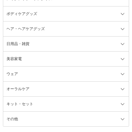
ボディケアグッズ
その他香水・ヘアフレグランス
バスソルト
メイクアップ・ケアグッズ全て
パフ・スポンジ
ヘア・ヘアケアグッズ
コットン・綿棒
ボディケアグッズ全て
あぶらとり紙
ボディ・バスグッズ
日用品・雑貨
洗顔グッズ
マッサージ・ボディケアグッズ
ヘア・ヘアケアグッズ全て
ビューラー
アイケアグッズ
ヘアブラシ
美容家電
ブラシ・チップ
かかと・角質ケアグッズ
ヘアゴム
日用品・雑貨全て
二重まぶた用アイテム
エクササイズ器具・グッズ
ヘアピン・ヘアクリップ
洗剤
ウェア
ツィザー・毛抜き
絆創膏
ヘアバンド
柔軟剤
美容家電全て
眉・鼻毛・甘皮はさみ
その他ボディケアグッズ
ヘアカーラー
サニタリー・生理用品
フェイスケア美容家電
ルームフレグランス・ディフュー
オーラルケア
カミソリ
ヘッドマッサージブラシ
ボディケア美容家電
ウェア全て
角栓抜き
その他ヘア・ヘアケアグッズ
エッセンシャルオイル
ヘアケアスタイリング美容家電
インナー
ザー
ファンデーション・パウダーケー
キット・セット
アロマキャンドル
その他美容家電
レッグウェア
オーラルケア全て
化粧ポーチ・メイクボックス
お香・インセンス
その他ウェア
歯磨き粉
ス
その他
ミラー・鏡
消臭剤・芳香剤
歯ブラシ
キット・セット全て
詰替容器・アトマイザー
ファブリックミスト
デンタルフロス
スキンケアキット