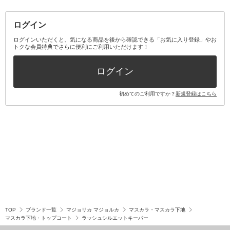
その他メイクアップ・ケアグッズ
マスク・ティッシュ
マウスウォッシュ・スプレー
ベースメイクキット
その他全て
その他日用品・雑貨
口臭清涼・ケア剤
メイクアップキット
その他
ログイン
その他オーラルケア
ボディケアキット
ヘアケアキット
ログインいただくと、気になる商品を後から確認できる「お気に入り登録」やお
トクな会員特典でさらに便利にご利用いただけます！
その他キット・セット
ログイン
初めてのご利用ですか？
新規登録はこちら
TOP
ブランド一覧
マジョリカ マジョルカ
マスカラ・マスカラ下地
マスカラ下地・トップコート
ラッシュシルエットキーパー