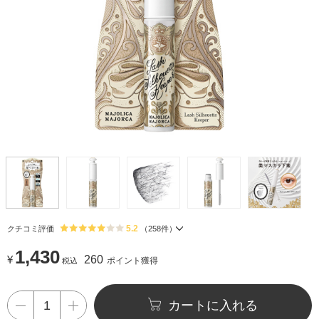
5.2
クチコミ評価
（
258
件）
1,430
¥
260
ポイント獲得
税込
カートに入れる