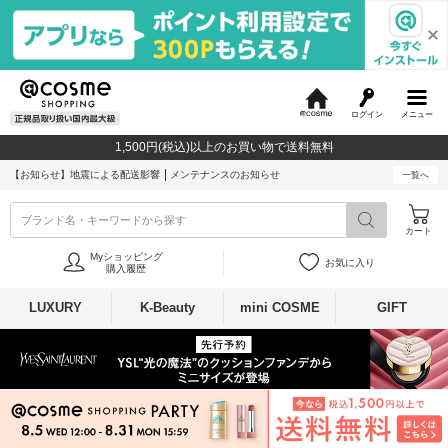
ログイン
メニュー
@
c
1,500円(税込)以上のお買い物で送料無料
o
s
【お知らせ】
地震による配送影響
メンテナンスのお知らせ
一覧へ
m
e
ブランド名・キーワードから探す
カート
Myショッピング
お気に入り
購入履歴
LUXURY
K-Beauty
mini COSME
GIFT