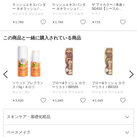
ッセ
ラッシュエキスパンダ
ラッシュエキスパンダ
ザ アイカラー / 本体 /
ラ
ート
ー ネオラッシュ / 本
ー ネオラッシュ / 本
SG610【シースルー
ー 
.1g
体 / BR606 進化論 / 6g
体 / BK909 無重力 / 6g
グロウ】シースルーブ
本体
マジョリカ マジョルカ
マジョリカ マジョルカ
ケイト
マ
ラック/ルールに縛ら
ブラ
れない / 1.5g
お気に入り
お気に入り
お気に入り
￥1,760
￥1,760
￥715
￥1
この商品と一緒に購入されている商品
Previous
Next
キャッ
ソリッド フレグラン
ブロー&ラッシュ カラ
ブロー&ラッシュ カラ
Be
アブ
ス / 5g / ネロリ
ーリスト / BR555
ーリスト / BR333
ド
(重
ロジェ・ガレ
マジョリカ マジョルカ
マジョリカ マジョルカ
Bea
無
お気に入り
お気に入り
お気に入り
￥3,630
￥1,045
￥1,045
￥1
スキンケア・基礎化粧品
ベースメイク
スキンケア・基礎化粧品全て
クレンジング