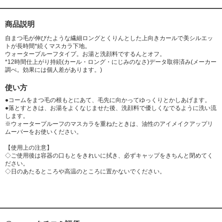
見草油,アルギニン,マカデミアナッツ油,ツバキ種子油,エチルヘキシルグリ
セリン,トコフェロール,BHT,シリカ,トリ酢酸テトラステアリン酸スクロー
ス,トリエトキシカプリリルシラン,デヒドロ酢酸Na,酸化鉄,カーボンブラッ
商品説明
ク <M132514-202>
自まつ毛が伸びたような繊細ロングとくりんとした上向きカールで美シルエッ
トが長時間*続くマスカラ下地。
ウォータープルーフタイプ。お湯と洗顔料でするんとオフ。
*12時間仕上がり持続(カール・ロング・にじみのなさ)データ取得済み(メーカー
調べ。効果には個人差があります。)
使い方
●コームをまつ毛の根もとにあて、毛先に向かってゆっくりとかしあげます。
●落とすときは、お湯をよくなじませた後、洗顔料で優しくなでるように洗い流
します。
※ウォータープルーフのマスカラを重ねたときは、油性のアイメイクアップリ
ムーバーをお使いください。
【使用上の注意】
◇ご使用後は容器の口もとをきれいに拭き、必ずキャップをきちんと閉めてく
ださい。
◇日のあたるところや高温のところに置かないでください。