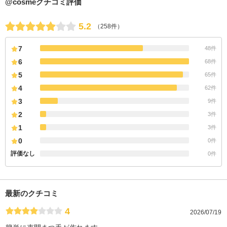
@cosmeクチコミ評価
5.2
（258件）
7
48件
6
68件
5
65件
4
62件
3
9件
2
3件
1
3件
0
0件
評価なし
0件
最新のクチコミ
4
2026/07/19