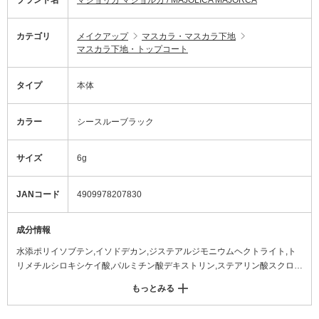
ブランド名
マジョリカ マジョルカ / MAJOLICA MAJORCA
カテゴリ
メイクアップ
マスカラ・マスカラ下地
マスカラ下地・トップコート
タイプ
本体
カラー
シースルーブラック
サイズ
6g
JANコード
4909978207830
成分情報
水添ポリイソブテン,イソドデカン,ジステアルジモニウムヘクトライト,ト
リメチルシロキシケイ酸,パルミチン酸デキストリン,ステアリン酸スクロー
ス,PEG-10ジメチコン,レーヨン,トリ(トリメチルシロキシ)シリルプロピル
もっとみる
カルバミド酸プルラン,BG,水,テトライソステアリン酸スクロース,PEG/PP
G-35/40ジメチルエーテル,トリイソステアリン酸PEG-20水添ヒマシ油,月