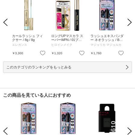
Previous
Next
ンダ
カールラッシュ フィ
ロングUPマスカラ ス
ラッシュエキスパンダ
マス
999
クサー / 8g / 8g
ーパーWPN / 01ブラ
ー ネオラッシュ / BK9
ブラ
ラッ
ック / 6.0g / 01ブラッ
09 無重力 / 6g / 本体 /
無香
ルカ
エレガンス
ヒロインメイク
マジョリカ マジョルカ
エ
999
ク / 6.0g
BK909 無重力 / 6g
/ 6g
ラッ
お気に入り
お気に入り
お気に入り
￥3,300
￥1,320
￥1,760
￥1
このカテゴリのランキングをもっとみる
この商品を見ている人におすすめ
Previous
Next