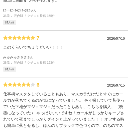
簡単に束間まつ毛が作れます。
ゆーゆゆゆゆゆゆ
さん
33歳
混合肌
クチコミ投稿 155件
購入品
7
2026/07/16
このくらいでちょうどいい！！！
みみみみききき
さん
36歳
混合肌
クチコミ投稿 123件
購入品
6
2026/07/15
仕事柄マスクをしていることもあり、マスカラだけだとすぐにカー
ル力が落ちてくるのが気になっていました。 色々探していて昔使っ
ていた下地がマジョマジョだったこともあり、こちらを購入。（廃
盤になっていた） やっぱりいいですね！カールがしっかりキープさ
れていて夜までしっかりグインと上がっていました！！ オフする時
も簡単に落とせるし、ほんのりブラックで色づくので、のちのマス