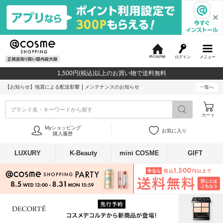
ログイン
メニュー
@
c
1,500円(税込)以上のお買い物で送料無料
o
s
【お知らせ】
地震による配送影響
メンテナンスのお知らせ
一覧へ
m
e
ブランド名・キーワードから探す
カート
Myショッピング
お気に入り
購入履歴
LUXURY
K-Beauty
mini COSME
GIFT