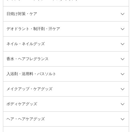
けん
シャンプー・ヘアケア・ヘアスタ
日焼け対策・ケア
フェイスオイル・バーム
フェイスパウダー
アイシャドウ
ボディケア
化粧液
その他ベースメイク
アイシャドウベース
ハンドケア
シャンプー・コンディショナー
イリング全て
デオドラント・制汗剤・汗ケア
ブースター・導入液
アイブロウ・眉マスカラ
レッグ・フットケア
洗い流さないトリートメント
日焼け対策・ケア全て
シートパック・マスク
アイライナー
ネック・デコルテケア
ヘアパック・ヘアマスク
日焼け止め
デオドラント・制汗剤・汗ケア全
ボディ用デオドラント・制汗剤・
ネイル・ネイルグッズ
洗い流すパック・マスク
チーク
バストケア
ヘアスタイリング剤
サンオイル・タンニング
アイクリーム・アイケア
口紅・リップグロス
ヒップケア
ヘアカラー・カラーリング
アフターサンケア
て
汗ケア
フット用デオドラント・制汗剤・
香水・ヘアフレグランス
リップクリーム・リップケア
ハイライト・シェーディング
ネイルケア
頭皮ケア・育毛剤
その他日焼け対策・UVケア
ネイル・ネイルグッズ全て
ゴマージュ・ピーリング
その他メイクアップ
ネイルケアグッズ
パーマ液
マニキュア
汗ケア
その他シャンプー・ヘアケア・ヘ
入浴剤・浴用料・バスソルト
顔用マッサージ料
脱毛・除毛ケア
ジェルネイル
香水・ヘアフレグランス全て
その他スキンケア
その他ボディケア
ネイルアートグッズ
香水
アスタイリング
メイクアップ・ケアグッズ
リムーバー・除光液
フレグランスミスト
入浴剤・浴用料・バスソルト全て
ヘアフレグランス
入浴剤・浴用料
ボディケアグッズ
その他香水・ヘアフレグランス
バスソルト
メイクアップ・ケアグッズ全て
パフ・スポンジ
ヘア・ヘアケアグッズ
コットン・綿棒
ボディケアグッズ全て
あぶらとり紙
ボディ・バスグッズ