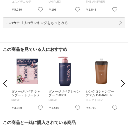
ラム / 200mL / 付け替
0ml / 10mL、10ml、10
AMAGE / 220g / ベル
ート
コスメデコルテ
UNIPLEX
THE ANSWER
リ
え / 200mL
ml
ガモット&ダフネの香
ピン
り / 220g
パウ
お気に入り
お気に入り
お気に入り
￥5,280
￥198
￥1,848
￥1
L、
このカテゴリのランキングをもっとみる
この商品を見ている人におすすめ
Previous
Next
ム
ダメージリペア シャ
ダメージリペアシャン
シンクロシャンプー
シ
00
ンプー・トリートメン
プー / 500ml
ファム DAMAGE REP
ファ
トセット / 限定品[PP
AIR / 詰替え / 600ml /
AIR
unove
unove
エレクトロン
エ
G] / 500ml、500ml
ウッドセージ&シーソ
ッ
ルトの香り
ト
お気に入り
お気に入り
お気に入り
￥3,080
￥1,540
￥6,710
￥3
この商品と一緒に購入されている商品