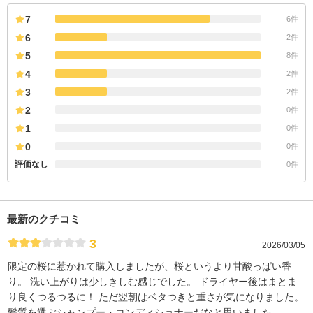
7
6件
6
2件
5
8件
4
2件
3
2件
2
0件
1
0件
0
0件
評価なし
0件
最新のクチコミ
3
2026/03/05
限定の桜に惹かれて購入しましたが、桜というより甘酸っぱい香
り。 洗い上がりは少しきしむ感じでした。 ドライヤー後はまとま
り良くつるつるに！ ただ翌朝はベタつきと重さが気になりました。
髪質を選ぶシャンプー・コンディショナーだなと思いました。