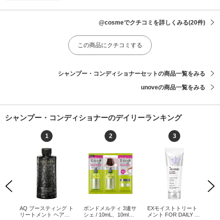
@cosmeでクチコミを詳しくみる
(20件)
この商品にクチコミする
シャンプー・コンディショナーセットの商品一覧をみる
unoveの商品一覧をみる
シャンプー・コンディショナーのデイリーランキング
1
2
3
Previous
Next
ス
AQ ブースティング ト
ボンドメルティ 3連サ
EXモイストトリート
リ
 /
リートメント ヘアセ
シェ / 10mL、10ml、1
メント FOR DAILY D
イ