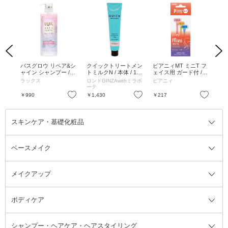
Previous
Next
ラム
バスグロウ リペア&シ
クイックトリートメン
ピアニィMT ミニT フ
ニ
 S
ャイン シャンプー /
トミルクN / 本体 / 145
ェイス用 ガード付 / 3
ンシ
1 /
本体 / 490g
ml / 無香
本入
BRO
ラックス
ロンドGINZAwithミラボ
ピアニィ
Ca
ーテ
ル)
お気に入り
お気に入り
お気に入り
￥990
￥1,430
￥217
￥6
スキンケア・基礎化粧品
ベースメイク
スキンケア・基礎化粧品全て
クレンジング
メイクアップ
洗顔料
ベースメイク全て
化粧水
化粧下地・コントロールカラー
ボディケア
美容液
BBクリーム
メイクアップ全て
乳液
CCクリーム
マスカラ・マスカラ下地
ボディソープ・ハンドソープ・石
シャンプー・ヘアケア・ヘアスタイリング
オールインワン化粧品
コンシーラー
まつげ美容液
ボディケア全て
フェイスクリーム
ファンデーション
つけまつげ