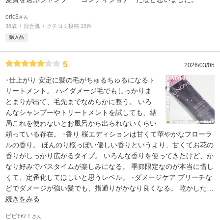
eric3
さん
38歳
混合肌
クチコミ投稿 15件
購入品
5
2026/03/05
･仕上がり 安定に髪の毛がちゅるちゅるになるト
リートメント。 ハイダメージ毛でもしっかりま
とまりが出て、毛先までなめらかに整う。 いろ
んなシャンプーやトリートメントを試しても、結
局これを使わないとお風呂から出られないくらい
頼っている存在。 ･香り 桜エディションは甘くて華やかなフローラ
ルの香り。 ほんのり桜っぽい優しい香りというより、甘くてお花の
香りがしっかり広がるタイプ。 いろんな香りを使ってきたけど、か
なり好みでバスタイムが楽しみになる。 季節限定なのが本当に惜し
くて、定番化してほしいと思うレベル。 ･ダメージケア ブリーチな
どでダメージが強い髪でも、指通りがかなり良くなる。 乾かした
…
続きをみる
ビビﾁｬﾝ！
さん