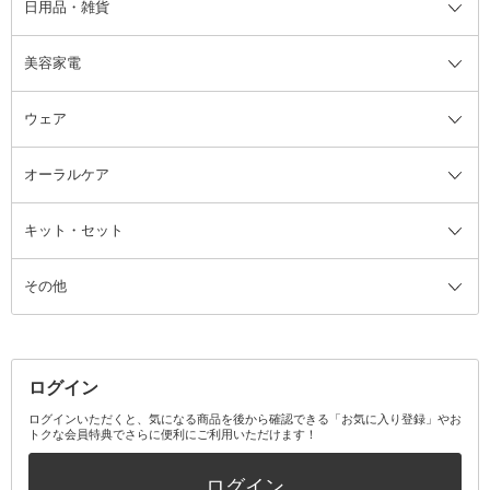
日用品・雑貨
洗顔グッズ
マッサージ・ボディケアグッズ
ヘア・ヘアケアグッズ全て
ビューラー
アイケアグッズ
ヘアブラシ
美容家電
ブラシ・チップ
かかと・角質ケアグッズ
ヘアゴム
日用品・雑貨全て
二重まぶた用アイテム
エクササイズ器具・グッズ
ヘアピン・ヘアクリップ
洗剤
ウェア
ツィザー・毛抜き
絆創膏
ヘアバンド
柔軟剤
美容家電全て
眉・鼻毛・甘皮はさみ
その他ボディケアグッズ
ヘアカーラー
サニタリー・生理用品
フェイスケア美容家電
ルームフレグランス・ディフュー
オーラルケア
カミソリ
ヘッドマッサージブラシ
ボディケア美容家電
ウェア全て
角栓抜き
その他ヘア・ヘアケアグッズ
エッセンシャルオイル
ヘアケアスタイリング美容家電
インナー
ザー
ファンデーション・パウダーケー
キット・セット
アロマキャンドル
その他美容家電
レッグウェア
オーラルケア全て
化粧ポーチ・メイクボックス
お香・インセンス
その他ウェア
歯磨き粉
ス
その他
ミラー・鏡
消臭剤・芳香剤
歯ブラシ
キット・セット全て
詰替容器・アトマイザー
ファブリックミスト
デンタルフロス
スキンケアキット
その他メイクアップ・ケアグッズ
マスク・ティッシュ
マウスウォッシュ・スプレー
ベースメイクキット
その他全て
その他日用品・雑貨
口臭清涼・ケア剤
メイクアップキット
その他
ログイン
その他オーラルケア
ボディケアキット
ヘアケアキット
ログインいただくと、気になる商品を後から確認できる「お気に入り登録」やお
トクな会員特典でさらに便利にご利用いただけます！
その他キット・セット
ログイン