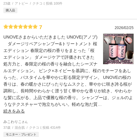
23歳
アトピー
クチコミ投稿 100件
購入品
7
2026/02/25
UNOVEさまからいただきました UNOVE(アノブ)
ダメージリペアシャンプー&トリートメント 桜
エディション 春限定の桜の香りをまとった「桜
エディション」 ダメージケアで評価されてきた
処方力と、春限定の桜の香りを融合したシーズナ
ルエディション。 ピンク×ネイビーを基調に、桜のモチーフをあし
らった、バスタイムを華やかに彩る限定デザイン。 UNOVEの桜の
香りは、春の暖かさにぴったりなムスクと、華やかに咲き誇る桜が
調和し、長時間やわらかく漂う甘く華やかな香りが続き、やわらか
な髪に広がる、上品で優雅な桜の香り。 シャンプーは、ジェルのよ
うなテクスチャーで泡立ちがいい。軽めな泡だ質
…
続きをみる
みこわりこ
さん
37歳
混合肌
クチコミ投稿 4314件
モニター・プレゼント