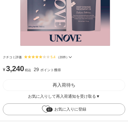
5.4
クチコミ評価
（
20
件）
3,240
¥
29
ポイント獲得
税込
再入荷待ち
お気に入りして再入荷通知を受け取る▼
お気に入りに登録
97