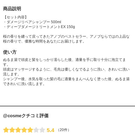
商品説明
【セット内容】
・ダメージリペアシャンプー 500ml
・ディープダメージトリートメントEX 150g
桜の香りを纏って戻ってきたアノブのベストセラー、アノブならではの上品な
桜の香りで、優雅な時間をあなたにお届けします。
使い方
ぬるま湯で頭皮と髪をしっかり濡らした後、適量を手に取り十分に泡立てま
す。
頭皮はマッサージするように、毛先は優しくなでるように洗い、きれいに洗い
流します。
シャンプー後、水気を取った髪の毛に適量をまんべんなく塗った後、ぬるま湯
できれいに洗い流します。
@cosmeクチコミ評価
5.4
（20件）