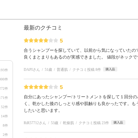
最新のクチコミ
5
合うシャンプーを探していて、以前から気になっていたの
良くまとまりもあるのが実感できました。 値段がネック
DAPIさん
51歳
普通肌
クチコミ投稿 8件
購入品
193件
300件
5
272件
自分にあったシャンプー/トリートメントを探して１回分
171件
く、乾かした後のしっとり感や肌触りも良かったです。も
52件
したいと思います。
14件
RiR57712さん
53歳
乾燥肌
クチコミ投稿 23件
購入品
8件
2件