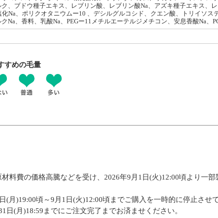
ク、ブドウ種子エキス、レブリン酸、レブリン酸Na、アズキ種子エキス、レシ
塩化Na、ポリクオタニウムー10 、デシルグルコシド、クエン酸、トリイソステ
クNa、香料、乳酸Na、PEGー11メチルエーテルジメチコン、安息香酸Na、
すすめの毛量
料費の価格高騰などを受け、2026年9月1日(火)12:00頃より
月)19:00頃～9月1日(火)12:00頃までご購入を一時的に停止さ
1日(月)18:59までにご注文完了までお済ませください。