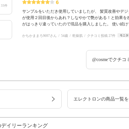
6
33件
サンプルをいただき使用していましたが、 髪質改善やデ
が使用２回目後からあれ？しなやかで艶がある！と効果を
がはっきり違っていたので現品を購入しました。 使い続
かちかままろ9697さん
54歳
乾燥肌
クチコミ投稿 27件
モニタ
@cosmeでクチ
エレクトロンの商品一覧を
のデイリーランキング