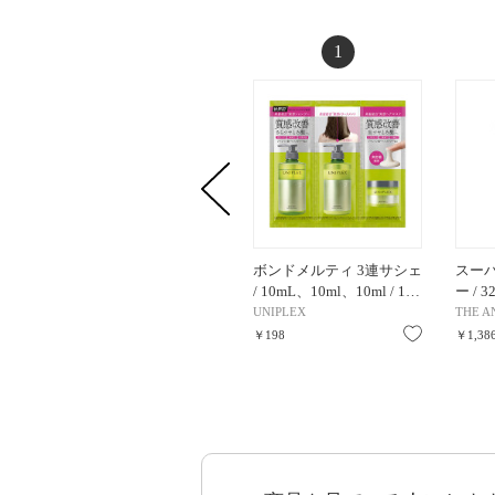
1
ボンドメルティ 3連サシェ
スー
/ 10mL、10ml、10ml / 1…
ー / 
UNIPLEX
THE A
お気に入り
￥198
￥1,38