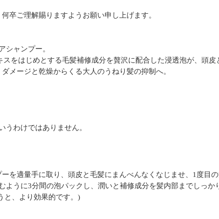
、何卒ご理解賜りますようお願い申し上げます。
アシャンプー。
藻エキスをはじめとする毛髪補修成分を贅沢に配合した浸透泡が、頭
、ダメージと乾燥からくる大人のうねり髪の抑制へ。
いうわけではありません。
プーを適量手に取り、頭皮と毛髪にまんべんなくなじませ、1度目
むように3分間の泡パックし、潤いと補修成分を髪内部までしっか
うと、より効果的です。)