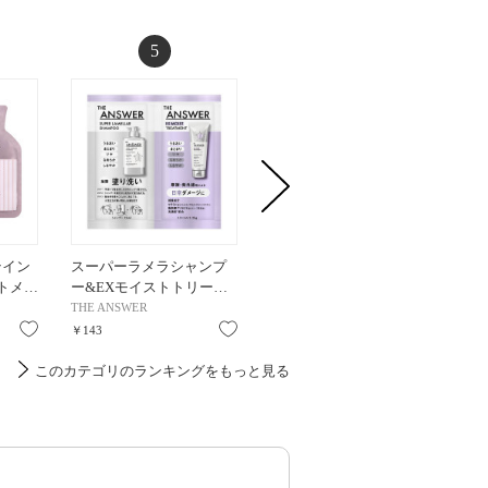
5
6
テイン
スーパーラメラシャンプ
シャインヘアビネガー /
スーパ
トメ…
ー&EXモイストトリー…
190mL / 190mL
ー / 40
THE ANSWER
SABON(サボン)
THE AN
お気に入り
お気に入り
お気に入り
￥143
￥3,850
￥1,848
このカテゴリのランキングをもっと見る