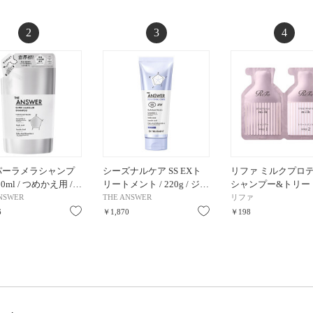
2
3
4
パーラメラシャンプ
シーズナルケア SS EXト
リファ ミルクプロ
320ml / つめかえ用 /…
リートメント / 220g / ジ…
シャンプー&トリー
NSWER
THE ANSWER
リファ
お気に入り
お気に入り
6
￥1,870
￥198