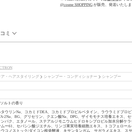
@cosme SHOPPING
が販売、発送いたしま
コミ
CTRON
ケア・ヘアスタイリング
シャンプー・コンディショナー
シャンプー
ーソルトの香り
タウリンNa、コカミドDEA、コカミドプロピルベタイン、ラウラミドプロ
TA-2Na、BG、グリセリン、クエン酸Na、DPG、ザイモモナス培養エキス
ンパク、エタノール、ステアルジモニウムヒドロキシプロピル加水分解ケラチン
ムー61、セバシン酸ジエチル、リンゴ果実培養細胞エキス、トコフェロール
レウコノストック/ダイコン根発酵液、キサンタンガム、サガラメエキス、ス