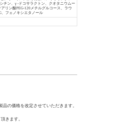
チン、γ -ドコサラクトン、クオタニウムー
アリン酸PEG-120メチルグルコース、ラウ
PG、フェノキシエタノール
一部製品の価格を改定させていただきます。
せて頂きます。