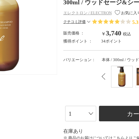
300ml / ウッドセージ&
エレクトロン / ELECTRON
お気に入
5.3
クチコミ評価
3,740
販売価格 ：
￥
税込
獲得ポイント ：
34ポイント
バリエーション：
本体 / 300ml /
カ
在庫あり
※ 商品のお届けについては
こちら
よりご