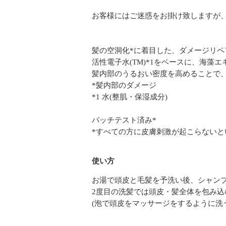
お客様にはご迷惑をお掛け致しますが
髪の空洞化*に着目した、ダメージリペ
活性電子水(TM)*1をベースに、海
髪内部のうるおい密度を高めることで
*髪内部のダメージ
*1 水(整肌・保湿成分)
パッチテスト済み*
*すべての方に皮膚刺激が起こらないと
使い方
お湯で頭皮と毛髪を予洗い後、シャン
2度目の洗髪では頭皮・髪全体を包み込
(泡で頭皮をマッサージをするように洗