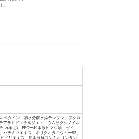
す。
ピルベタイン、加水分解水添デンプン、フクロ
、セテアラミドエチルジエトニウムサクシノイル
(羊毛)、PEGー40水添ヒマシ油、ゼイ
、ハチミツエキス、ポリクオタニウムー92、
サビノリエキス、加水分解コンキオリンタン