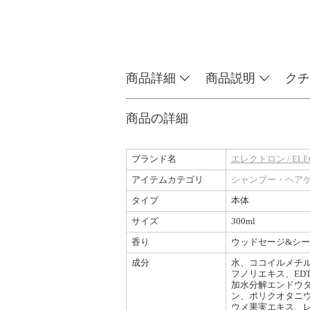
商品詳細
商品説明
クチ
商品の詳細
ブランド名
エレクトロン / ELE
アイテムカテゴリ
シャンプー・ヘア
タイプ
本体
サイズ
300ml
香り
ウッドセージ&シ
成分
水、ココイルメチル
フノリエキス、ED
加水分解エンドウタ
ン、ポリクオタニウ
ウメ果実エキス、