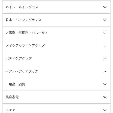
デオドラント・制汗剤・汗ケア全
ボディ用デオドラント・制汗剤・
ネイル・ネイルグッズ
洗い流すパック・マスク
チーク
バストケア
ヘアスタイリング剤
サンオイル・タンニング
アイクリーム・アイケア
口紅・リップグロス
ヒップケア
ヘアカラー・カラーリング
アフターサンケア
て
汗ケア
フット用デオドラント・制汗剤・
香水・ヘアフレグランス
リップクリーム・リップケア
ハイライト・シェーディング
ネイルケア
頭皮ケア・育毛剤
その他日焼け対策・UVケア
ネイル・ネイルグッズ全て
ゴマージュ・ピーリング
その他メイクアップ
ネイルケアグッズ
パーマ液
マニキュア
汗ケア
その他シャンプー・ヘアケア・ヘ
入浴剤・浴用料・バスソルト
顔用マッサージ料
脱毛・除毛ケア
ジェルネイル
香水・ヘアフレグランス全て
その他スキンケア
その他ボディケア
ネイルアートグッズ
香水
アスタイリング
メイクアップ・ケアグッズ
リムーバー・除光液
フレグランスミスト
入浴剤・浴用料・バスソルト全て
ヘアフレグランス
入浴剤・浴用料
ボディケアグッズ
その他香水・ヘアフレグランス
バスソルト
メイクアップ・ケアグッズ全て
パフ・スポンジ
ヘア・ヘアケアグッズ
コットン・綿棒
ボディケアグッズ全て
あぶらとり紙
ボディ・バスグッズ
日用品・雑貨
洗顔グッズ
マッサージ・ボディケアグッズ
ヘア・ヘアケアグッズ全て
ビューラー
アイケアグッズ
ヘアブラシ
美容家電
ブラシ・チップ
かかと・角質ケアグッズ
ヘアゴム
日用品・雑貨全て
二重まぶた用アイテム
エクササイズ器具・グッズ
ヘアピン・ヘアクリップ
洗剤
ウェア
ツィザー・毛抜き
絆創膏
ヘアバンド
柔軟剤
美容家電全て
眉・鼻毛・甘皮はさみ
その他ボディケアグッズ
ヘアカーラー
サニタリー・生理用品
フェイスケア美容家電