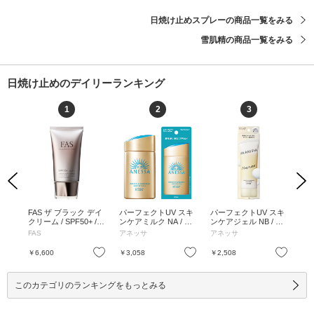
日焼け止めスプレーの商品一覧をみる
雪肌精の商品一覧をみる
日焼け止めのデイリーランキング
1
2
3
Previous
Next
senc
FAS ザ ブラック デイ
パーフェクトUV スキ
パーフェクトUV スキ
U
F50
クリーム / SPF50+ / P
ンケアミルク NA / SP
ンケアジェル NB / SP
リ
/ 本
A++++ / 40g / ベタつ
F50+ / PA++++ / 60mL
F50+ / PA++++ / 90g /
ト /
FAS
アネッサ
アネッサ
コ
かない / 40g
/ 本体 / フルーティー
本体 / ホワイトフロー
0m
フローラルの香り / さ
ラルの香り / うるおっ
グ
お気に入り
お気に入り
お気に入り
￥6,600
￥3,058
￥2,508
￥4
らさら / 60mL
てべたつかない / 90g
30
このカテゴリのランキングをもっとみる