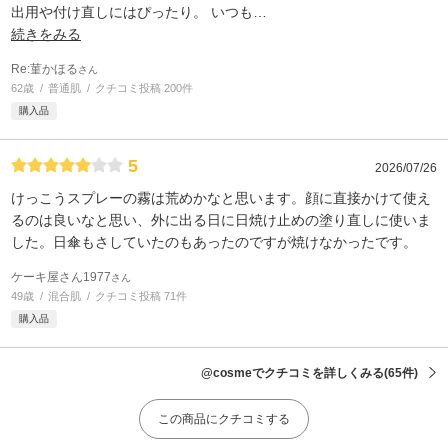
出用や付け直しにはぴったり。 いつも
…
続きをみる
Re:菫かほる
さん
62歳
普通肌
クチコミ投稿 200件
購入品
5
2026/07/26
けっこうスプレーの霧は荒めかなと思います。顔に直接かけて使え
るのは良いなと思い、外に出る日に日焼け止めの塗り直しに使いま
した。日傘もさしていたのもあったのですが焼けなかったです。
ケーキ屋さん1977
さん
49歳
混合肌
クチコミ投稿 71件
購入品
@cosmeでクチコミを詳しくみる
(65件)
この商品にクチコミする