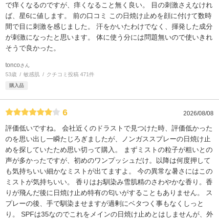
で痒くなるのですが、痒くなること無く良い。 目の刺激さえなけれ
ば、星6に値します。 前の口コミ この日焼け止めを顔に付けて数時
間で目に刺激を感じました。 汗をかいたわけでなく、揮発した成分
が刺激になったと思います。 体に使う分には問題無いので使いきれ
そうで良かった。
tonco
さん
53歳
敏感肌
クチコミ投稿 471件
購入品
6
2026/08/08
評価低いですね。 会社近くのドラストで見つけた時、評価低かった
のを思い出し一瞬たじろぎましたが、ノンガススプレーの日焼け止
めを探していたため思い切って購入。 まずミストの粒子が粗いとの
声が多かったですが、初めのワンプッシュだけ。以降は何度押して
も気持ちいい細かなミストが出てますよ。 今の異常な暑さにはこの
ミストが気持ちいい。 香りはお馴染み雪肌精のさわやかな香り。香
りが飛んだ後に日焼け止め特有の匂いがすることもありません。 ス
プレーの後、手で馴染ませますが過剰にベタつく事もなくしっと
り。 SPFは35なのでこれをメインの日焼け止めとはしませんが、外