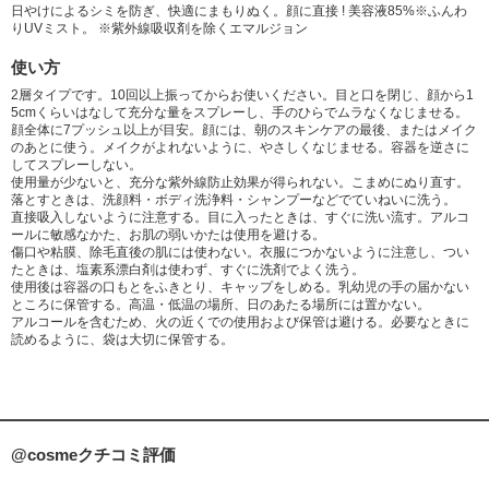
日やけによるシミを防ぎ、快適にまもりぬく。顔に直接 ! 美容液85%※ふんわ
りUVミスト。 ※紫外線吸収剤を除くエマルジョン
使い方
2層タイプです。10回以上振ってからお使いください。目と口を閉じ、顔から1
5cmくらいはなして充分な量をスプレーし、手のひらでムラなくなじませる。
顔全体に7プッシュ以上が目安。顔には、朝のスキンケアの最後、またはメイク
のあとに使う。メイクがよれないように、やさしくなじませる。容器を逆さに
してスプレーしない。
使用量が少ないと、充分な紫外線防止効果が得られない。こまめにぬり直す。
落とすときは、洗顔料・ボディ洗浄料・シャンプーなどでていねいに洗う。
直接吸入しないように注意する。目に入ったときは、すぐに洗い流す。アルコ
ールに敏感なかた、お肌の弱いかたは使用を避ける。
傷口や粘膜、除毛直後の肌には使わない。衣服につかないように注意し、つい
たときは、塩素系漂白剤は使わず、すぐに洗剤でよく洗う。
使用後は容器の口もとをふきとり、キャップをしめる。乳幼児の手の届かない
ところに保管する。高温・低温の場所、日のあたる場所には置かない。
アルコールを含むため、火の近くでの使用および保管は避ける。必要なときに
読めるように、袋は大切に保管する。
@cosmeクチコミ評価