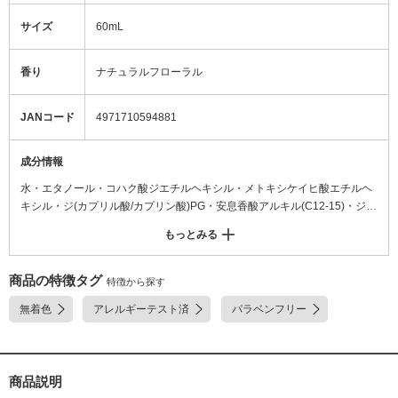
サイズ
60mL
香り
ナチュラルフローラル
JANコード
4971710594881
成分情報
水・エタノール・コハク酸ジエチルヘキシル・メトキシケイヒ酸エチルヘ
キシル・ジ(カプリル酸/カプリン酸)PG・安息香酸アルキル(C12-15)・ジメ
チコン・ジエチルアミノヒドロキシベンゾイル安息香酸ヘキシル・ビスエ
もっとみる
チルヘキシルオキシフェノールメトキシフェニルトリアジン・アイ葉/茎エ
キス・サッカロミセス/ハトムギ種子発酵液・テンニンカ果実エキス・トウ
キ根エキス・トコフェロール・ハトムギ種子エキス・ハトムギ種子水・ボ
商品の特徴タグ
特徴から探す
タンエキス・メロスリア根エキス・BG・BHT・PEG-80水添ヒマシ油・TE
無着色
アレルギーテスト済
パラベンフリー
A・エチルヘキシルトリアゾン・サリチル酸エチルヘキシル・スクワラ
ン・フェニルベンズイミダゾールスルホン酸・フェノキシエタノール・香
料
商品説明