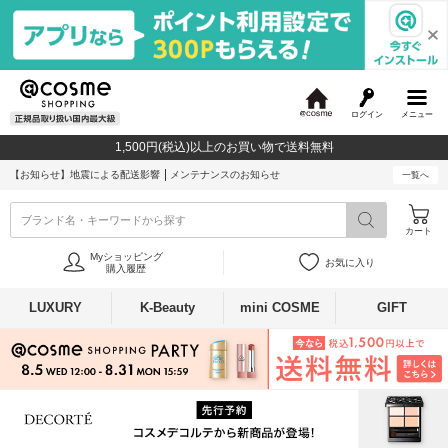
ログイン
メニュー
@
c
1,500円(税込)以上のお買い物で送料無料
o
s
【お知らせ】
地震による配送影響
メンテナンスのお知らせ
一覧へ
m
e
ブランド名・キーワードから探す
カート
Myショッピング
お気に入り
購入履歴
LUXURY
K-Beauty
mini COSME
GIFT