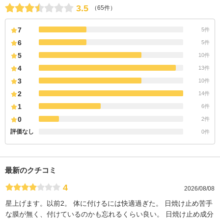
3.5
（65件）
7
5件
6
5件
5
10件
4
13件
3
10件
2
14件
1
6件
0
2件
評価なし
0件
最新のクチコミ
4
2026/08/08
星上げます。以前2。 体に付けるには快適過ぎた。 日焼け止め苦手
な膜が無く、付けているのかも忘れるくらい良い。 日焼け止め成分