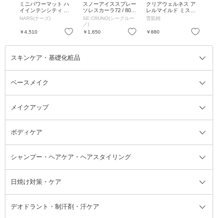
ーパ
ミニパワーマット ハ
スノーアイススプレー
クリアウェルネス ア
ス
】 /
イインテンシティ リ
ソレスカーラ72 / 80g
レルマイルド ミスト /
モモ
ップペンシルデュオ /
/ トロピカルフローラ
トライアル / 35mL /
ピ
NARS(ナーズ)
SE:CRUNO(シークルー
雪肌精
SE
TAKE ME HOME/DOL
ルの香り
無香料
ノ)
ノ)
CE VITA / 1.6g(x2)
お気に入り
お気に入り
お気に入り
￥4,510
￥1,650
￥880
￥1
スキンケア・基礎化粧品
ベースメイク
スキンケア・基礎化粧品全て
クレンジング
メイクアップ
洗顔料
ベースメイク全て
化粧水
化粧下地・コントロールカラー
ボディケア
美容液
BBクリーム
メイクアップ全て
乳液
CCクリーム
マスカラ・マスカラ下地
ボディソープ・ハンドソープ・石
シャンプー・ヘアケア・ヘアスタイリング
オールインワン化粧品
コンシーラー
まつげ美容液
ボディケア全て
フェイスクリーム
ファンデーション
つけまつげ
けん
シャンプー・ヘアケア・ヘアスタ
日焼け対策・ケア
フェイスオイル・バーム
フェイスパウダー
アイシャドウ
ボディケア
化粧液
その他ベースメイク
アイシャドウベース
ハンドケア
シャンプー・コンディショナー
イリング全て
デオドラント・制汗剤・汗ケア
ブースター・導入液
アイブロウ・眉マスカラ
レッグ・フットケア
洗い流さないトリートメント
日焼け対策・ケア全て
シートパック・マスク
アイライナー
ネック・デコルテケア
ヘアパック・ヘアマスク
日焼け止め