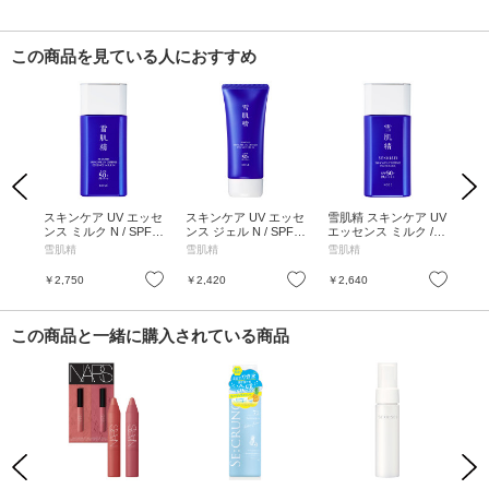
この商品を見ている人におすすめ
Previous
Next
プレ
スキンケア UV エッセ
スキンケア UV エッセ
雪肌精 スキンケア UV
ス
+++
ンス ミルク N / SPF5
ンス ジェル N / SPF5
エッセンス ミルク / S
ンス
0+ / PA++++ / 60g / ナ
0+ / PA++++ / 90g / ナ
PF50+ / PA++++ / 60g
/ P
ーコ
雪肌精
雪肌精
雪肌精
雪
チュラルフローラル
チュラルフローラル
/ モダンフローラル
g 
お気に入り
お気に入り
お気に入り
￥2,750
￥2,420
￥2,640
￥2
この商品と一緒に購入されている商品
Previous
Next