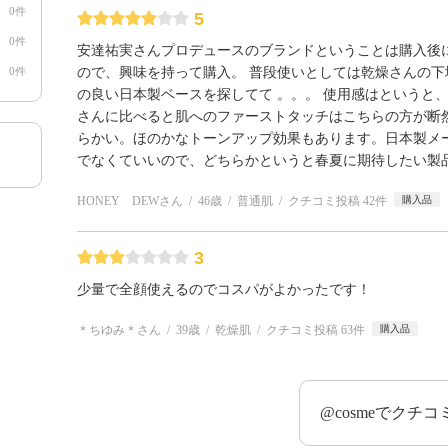
0件
5
0件
安達祐実さんプロデュースのブランドということは購入後
0件
ので、興味を持って購入。 普段使いとしては乾燥さんの
の良い日本製ベースを探してて 。。。 使用感はというと
さんに比べると肌へのファーストタッチはこちらの方が断
らかい。ほのかなトーンアップ効果もあります。日本製メー
でなくていいので、どちらかというと春夏に期待したい製
HONEY DEWさん
46歳
普通肌
クチコミ投稿 42件
購入品
3
少量で全顔使えるのでコスパがよかったです！
＊ちゆみ＊さん
39歳
乾燥肌
クチコミ投稿 63件
購入品
@cosmeでクチ