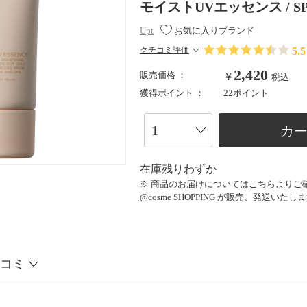
モイストUVエッセンス / SPF50+
Upt
お気に入りブランド
5.5
クチコミ評価
2,420
販売価格 ：
￥
税込
獲得ポイント ：
22ポイント
カ
在庫残りわずか
※ 商品のお届けについては
こちら
よりご
@cosme SHOPPING
が販売、発送いたしま
コミ