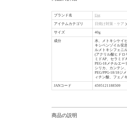
ブランド名
Upt
アイテムカテゴリ
日焼け対策・ケア
サイズ
40g
成分
水、メトキシケイヒ
キシベンゾイル安息
ルメトキシフェニル
(アクリル酸ヒドロ
ミドAP、セラミド
PEG-18メチル
シリカ、カンテン、
PEG/PPG-1
ィチン酸、フェノ
JANコード
4595121188509
商品の説明