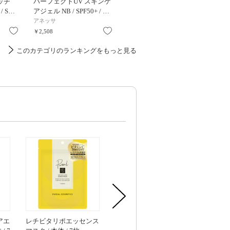
ッチ
パーフェクトUV スキンケ
UV コンフォート エアリ
D-UV
 S…
アジェル NB / SPF50+ / …
ートランスペアレント / …
プ / SPF
アネッサ
コスメデコルテ
アスタリ
お気に入り
お気に入り
お気に入り
￥2,508
￥4,950
￥4,499
このカテゴリのランキングをもっと見る
アエ
レチビタリポエッセンス
ミネラルオイルフィット
保湿力スキ