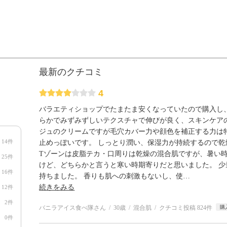
最新のクチコミ
4
バラエティショップでたまたま安くなっていたので購入し、
らかでみずみずしいテクスチャで伸びが良く、スキンケア
ジュのクリームですが毛穴カバー力や顔色を補正する力は
14件
止めっぽいです。 しっとり潤い、保湿力が持続するので
Tゾーンは皮脂テカ・口周りは乾燥の混合肌ですが、暑い時
25件
けど、どちらかと言うと寒い時期寄りだと思いました。 
16件
持ちました。 香りも肌への刺激もないし、使
…
続きをみる
12件
2件
バニラアイス食べ隊さん
30歳
混合肌
クチコミ投稿 824件
購
0件