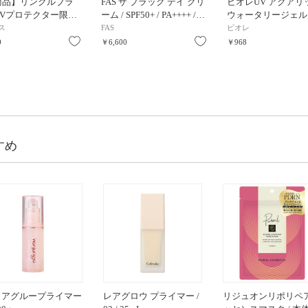
商品】リンクルブラ
FAS ザ ブラック デイ クリ
ビオレUV アクアリ
UVプロテクター限…
ーム / SPF50+ / PA++++ /…
ウォータリージェル /
ス
FAS
ビオレ
お気に入り
お気に入り
0
￥6,600
￥968
すめ
クアグループライマー
レアグロウ プライマー /
リジュオンリポリペ