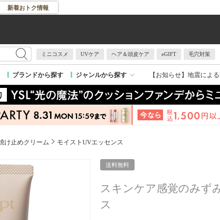
新着おトク情報
ミニコスメ
UVケア
ヘア＆頭皮ケア
eGIFT
毛穴対策
【お知らせ】
地震による
ブランドから探す
ジャンルから探す
焼け止めクリーム
モイストUVエッセンス
送料無料
スキンケア感覚のみずみ
ス