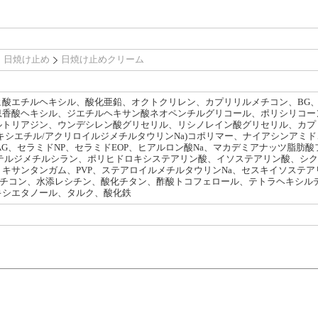
日焼け止め
日焼け止めクリーム
酸エチルヘキシル、酸化亜鉛、オクトクリレン、カプリリルメチコン、BG、P
香酸ヘキシル、ジエチルヘキサン酸ネオペンチルグリコール、ポリシリコーン
トリアジン、ウンデシレン酸グリセリル、リシノレイン酸グリセリル、カプリ
キシエチル/アクリロイルジメチルタウリンNa)コポリマー、ナイアシンアミ
AG、セラミドNP、セラミドEOP、ヒアルロン酸Na、マカデミアナッツ脂肪
エーテルジメチルシラン、ポリヒドロキシステアリン酸、イソステアリン酸、シ
キサンタンガム、PVP、ステアロイルメチルタウリンNa、セスキイソステア
8/18ジメチコン、水添レシチン、酸化チタン、酢酸トコフェロール、テトラヘキシ
キシエタノール、タルク、酸化鉄