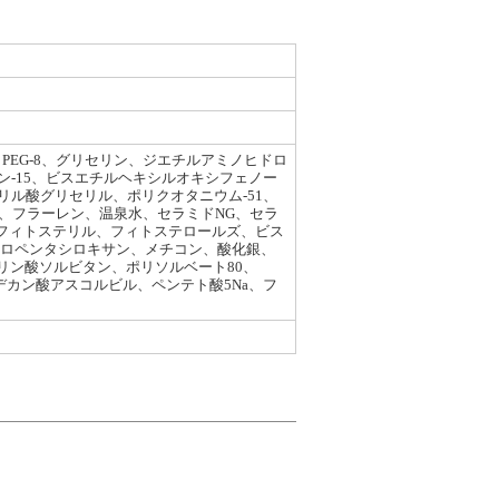
EG-8、グリセリン、ジエチルアミノヒドロ
-15、ビスエチルヘキシルオキシフェノー
ル酸グリセリル、ポリクオタニウム-51、
ド、フラーレン、温泉水、セラミドNG、セラ
酸フィトステリル、フィトステロールズ、ビス
クロペンタシロキサン、メチコン、酸化銀、
リン酸ソルビタン、ポリソルベート80、
ルデカン酸アスコルビル、ペンテト酸5Na、フ