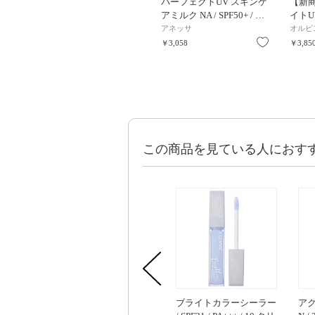
パーフェクトUV スキンケ
【新
アミルク NA / SPF50+ / …
イト
アネッサ
オルビ
お気に入り
￥3,058
￥3,85
この商品を見ている人におす
ブライトカラーシーラー
ア