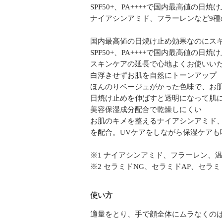
SPF50+、PA++++で国内最高値
ナイアシンアミド、フラーレンなど9種
国内最高値の日焼け止め効果なのにス
SPF50+、PA++++で国内最高値
スキンケアの延長で心地よくお使いい
白浮きせずお肌を自然にトーンアップ
ほんのりベージュがかった色味で、お
日焼け止めを伸ばすと透明になって肌
美容保湿成分配合で乾燥しにくい
お肌のキメを整えるナイアシンアミド、
を配合。UVケアをしながら保湿ケアも
※1 ナイアシンアミド、フラーレン、温
※2 セラミドNG、セラミドAP、セラミ
使い方
適量をとり、手で顔全体にムラなくのば