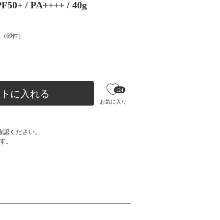
 / PA++++ / 40g
（
69
件）
124
ートに入れる
お気に入り
確認ください。
す。