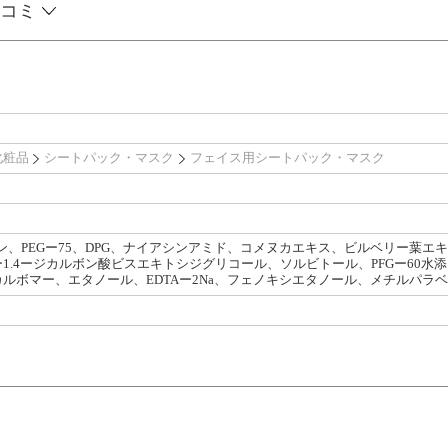
コミ
化粧品
シートパック・マスク
フェイス用シートパック・マスク
ン、PEGー75、DPG、ナイアシンアミド、コメヌカエキス、ビルベリー葉
1.4ージカルボン酸ビスエキトシジグリコール、ソルビトール、PFGー60水
ルボマー、エタノール、EDTAー2Na、フェノキシエタノール、メチルパラ