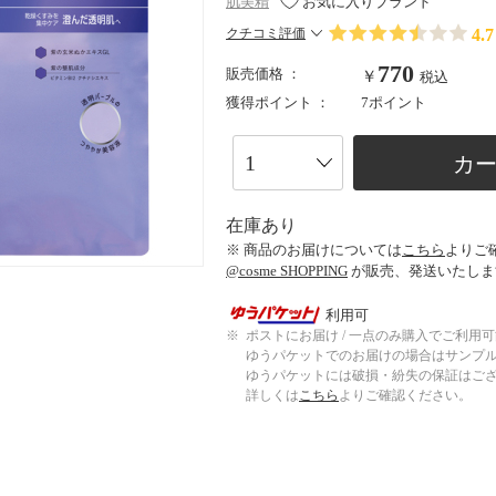
肌美精
お気に入りブランド
4.7
クチコミ評価
770
販売価格 ：
￥
税込
獲得ポイント ：
7ポイント
カ
在庫あり
※ 商品のお届けについては
こちら
よりご
@cosme SHOPPING
が販売、発送いたしま
利用可
※
ポストにお届け / 一点のみ購入でご利用
ゆうパケットでのお届けの場合はサンプ
ゆうパケットには破損・紛失の保証はご
詳しくは
こちら
よりご確認ください。