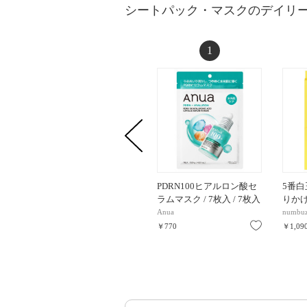
シートパック・マスクのデイリ
1
PDRN100ヒアルロン酸セ
5番
ラムマスク / 7枚入 / 7枚入
りかけマ
Anua
numbuz
お気に入り
￥770
￥1,09