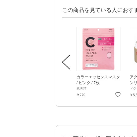
この商品を見ている人におす
カラーエッセンスマスク
ア
/ ピンク / 7枚
ンリ
本体 
肌美精
ドク
お気に入
￥770
￥5,