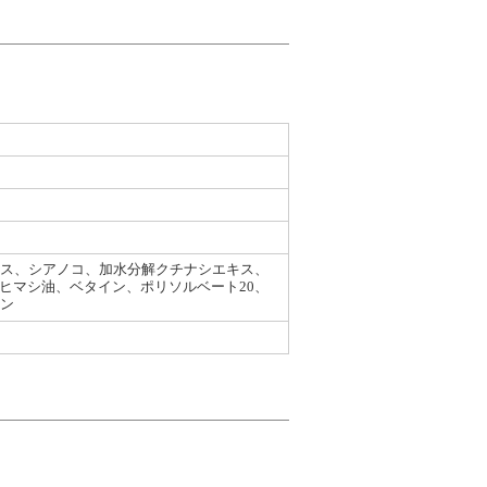
エキス、シアノコ、加水分解クチナシエキス、
添ヒマシ油、ベタイン、ポリソルベート20、
ベン