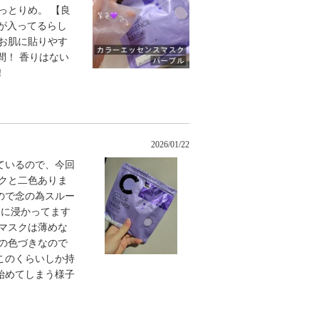
っとりめ。 【良
スが入ってるらし
お肌に貼りやす
間！ 香りはない
！
2026/01/22
ているので、今回
クと二色ありま
ので念の為スルー
たに浸かってます
マスクは薄めな
の色づきなので
、このくらいしか持
始めてしまう様子