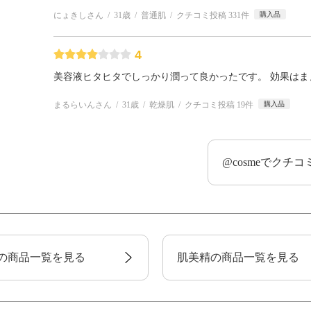
にょきしさん
31歳
普通肌
クチコミ投稿 331件
購入品
4
美容液ヒタヒタでしっかり潤って良かったです。 効果は
まるらいんさん
31歳
乾燥肌
クチコミ投稿 19件
購入品
@cosmeでクチ
の商品一覧を見る
肌美精の商品一覧を見る