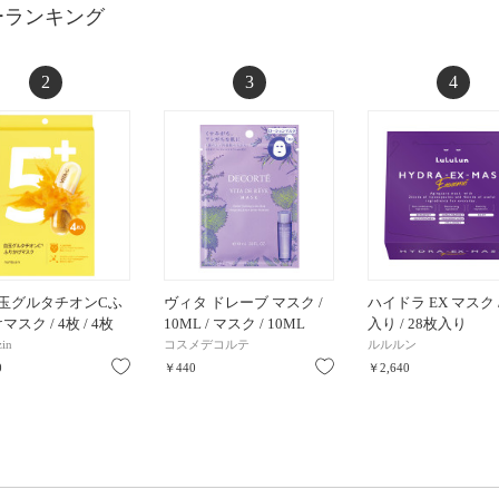
ーランキング
2
3
4
白玉グルタチオンCふ
ヴィタ ドレーブ マスク /
ハイドラ EX マスク /
スク / 4枚 / 4枚
10ML / マスク / 10ML
入り / 28枚入り
in
コスメデコルテ
ルルルン
お気に入り
お気に入り
0
￥440
￥2,640