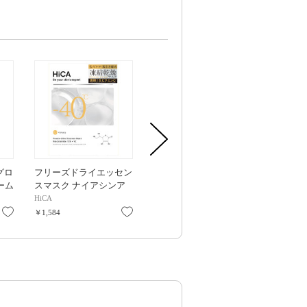
グロ
フリーズドライエッセン
フリーズドライエッセン
エッセンスマ
レーム
スマスク ナイアシンア
スマスク ナイアシンア
ノール&グルタ
ミド15%+VC / 4枚
ミド15%+VC / 1枚
枚
HiCA
HiCA
CICIBELLA
お気に入り
お気に入り
お気に入り
￥1,584
￥396
￥750