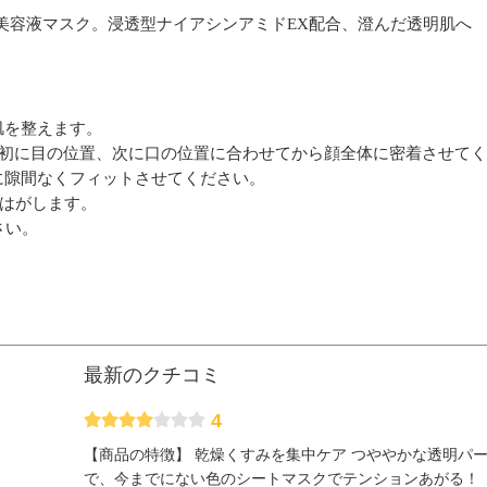
美容液マスク。浸透型ナイアシンアミドEX配合、澄んだ透明肌へ
肌を整えます。
、最初に目の位置、次に口の位置に合わせてから顔全体に密着させて
に隙間なくフィットさせてください。
をはがします。
さい。
最新のクチコミ
4
【商品の特徴】 乾燥くすみを集中ケア つややかな透明パ
で、今までにない色のシートマスクでテンションあがる！ 