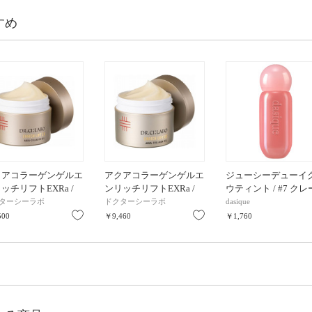
すめ
クアコラーゲンゲルエ
アクアコラーゲンゲルエ
ジューシーデューイ
ッチリフトEXRa /
ンリッチリフトEXRa /
ウティント / #7 ク
/ 50g
本体 / 100g
ドマロン / 5.5g
ターシーラボ
ドクターシーラボ
dasique
り
お気に入り
お気に入り
500
￥9,460
￥1,760