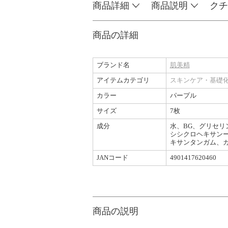
商品詳細
商品説明
クチ
商品の詳細
ブランド名
肌美精
アイテムカテゴリ
スキンケア・基礎
カラー
パープル
サイズ
7枚
成分
水、BG、グリセリ
シシクロヘキサンー
キサンタンガム、カ
JANコード
4901417620460
商品の説明