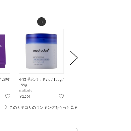
5
6
 28枚
ゼロ毛穴パッド2.0 / 155g /
プリム ラテ マスク /
生VCシー
155g
16ML / マスク / 16ML
7枚
medicube
コスメデコルテ
Yunth
お気に入り
お気に入り
お気に入り
￥2,200
￥495
￥770
このカテゴリのランキングをもっと見る