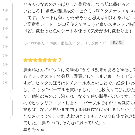
とろみ少なめのさっぱりした美容液。 でも肌に載せるとし
1件
いところ】 紫色の整肌成分、ビタミンB12 クチナシエキ
いです。 シートは薄いから破ろうと思えば割けれるけど、
0件
い高密着シート！ 5-10分使えてちょうど良いスキンケア時
1件
けど、変わった色のシートを使って気分が少し変わります
4件
ぷい1996さん
30歳
脂性肌
クチコミ投稿 211件
購入品
0件
0件
7
0件
肌美精さんのパックは沈静化にかなり効果があると実感し
0件
もドラッグストアで発見し即買いしてしまいました！ ピン
0件
すが、ピンクのほうはレチノール系とのことで、妊娠中な
し、こちらのパープルを買いました ！ 七枚入りでひたひ
が、他社のものより液だれしなくて使い勝手がよいです。 
のでピッタリフィットします！ パープルですがまぁ気持ち
驚きはしないと思います(笑) 10分程度ではがしましたが
たなさそうです。それ以上つけてても、パック自体が乾き
でした。 肌の上にはそんなに残っていない
…
続きをみる