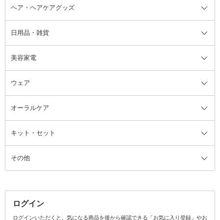
ヘア・ヘアケアグッズ
コットン・綿棒
ボディケアグッズ全て
あぶらとり紙
ボディ・バスグッズ
日用品・雑貨
洗顔グッズ
マッサージ・ボディケアグッズ
ヘア・ヘアケアグッズ全て
ビューラー
アイケアグッズ
ヘアブラシ
美容家電
ブラシ・チップ
かかと・角質ケアグッズ
ヘアゴム
日用品・雑貨全て
二重まぶた用アイテム
エクササイズ器具・グッズ
ヘアピン・ヘアクリップ
洗剤
ウェア
ツィザー・毛抜き
絆創膏
ヘアバンド
柔軟剤
美容家電全て
眉・鼻毛・甘皮はさみ
その他ボディケアグッズ
ヘアカーラー
サニタリー・生理用品
フェイスケア美容家電
ルームフレグランス・ディフュー
オーラルケア
カミソリ
ヘッドマッサージブラシ
ボディケア美容家電
ウェア全て
角栓抜き
その他ヘア・ヘアケアグッズ
エッセンシャルオイル
ヘアケアスタイリング美容家電
インナー
ザー
ファンデーション・パウダーケー
キット・セット
アロマキャンドル
その他美容家電
レッグウェア
オーラルケア全て
化粧ポーチ・メイクボックス
お香・インセンス
その他ウェア
歯磨き粉
ス
その他
ミラー・鏡
消臭剤・芳香剤
歯ブラシ
キット・セット全て
詰替容器・アトマイザー
ファブリックミスト
デンタルフロス
スキンケアキット
その他メイクアップ・ケアグッズ
マスク・ティッシュ
マウスウォッシュ・スプレー
ベースメイクキット
その他全て
その他日用品・雑貨
口臭清涼・ケア剤
メイクアップキット
その他
ログイン
その他オーラルケア
ボディケアキット
ヘアケアキット
ログインいただくと、気になる商品を後から確認できる「お気に入り登録」やお