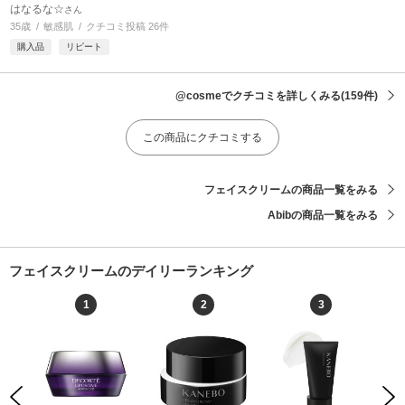
はなるな☆
さん
35歳
敏感肌
クチコミ投稿 26件
購入品
リピート
@cosmeでクチコミを詳しくみる
(159件)
この商品にクチコミする
フェイスクリームの商品一覧をみる
Abibの商品一覧をみる
フェイスクリームのデイリーランキング
1
2
3
Previous
Next