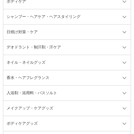
ボディケア
美容液
BBクリーム
メイクアップ全て
乳液
CCクリーム
マスカラ・マスカラ下地
ボディソープ・ハンドソープ・石
シャンプー・ヘアケア・ヘアスタイリング
オールインワン化粧品
コンシーラー
まつげ美容液
ボディケア全て
フェイスクリーム
ファンデーション
つけまつげ
けん
シャンプー・ヘアケア・ヘアスタ
日焼け対策・ケア
フェイスオイル・バーム
フェイスパウダー
アイシャドウ
ボディケア
化粧液
その他ベースメイク
アイシャドウベース
ハンドケア
シャンプー・コンディショナー
イリング全て
デオドラント・制汗剤・汗ケア
ブースター・導入液
アイブロウ・眉マスカラ
レッグ・フットケア
洗い流さないトリートメント
日焼け対策・ケア全て
シートパック・マスク
アイライナー
ネック・デコルテケア
ヘアパック・ヘアマスク
日焼け止め
デオドラント・制汗剤・汗ケア全
ボディ用デオドラント・制汗剤・
ネイル・ネイルグッズ
洗い流すパック・マスク
チーク
バストケア
ヘアスタイリング剤
サンオイル・タンニング
アイクリーム・アイケア
口紅・リップグロス
ヒップケア
ヘアカラー・カラーリング
アフターサンケア
て
汗ケア
フット用デオドラント・制汗剤・
香水・ヘアフレグランス
リップクリーム・リップケア
ハイライト・シェーディング
ネイルケア
頭皮ケア・育毛剤
その他日焼け対策・UVケア
ネイル・ネイルグッズ全て
ゴマージュ・ピーリング
その他メイクアップ
ネイルケアグッズ
パーマ液
マニキュア
汗ケア
その他シャンプー・ヘアケア・ヘ
入浴剤・浴用料・バスソルト
顔用マッサージ料
脱毛・除毛ケア
ジェルネイル
香水・ヘアフレグランス全て
その他スキンケア
その他ボディケア
ネイルアートグッズ
香水
アスタイリング
メイクアップ・ケアグッズ
リムーバー・除光液
フレグランスミスト
入浴剤・浴用料・バスソルト全て
ヘアフレグランス
入浴剤・浴用料
ボディケアグッズ
その他香水・ヘアフレグランス
バスソルト
メイクアップ・ケアグッズ全て
パフ・スポンジ