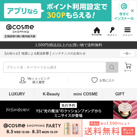
ログイン
メニュー
@
c
1,500円(税込)以上のお買い物で送料無料
o
s
【お知らせ】
地震による配送影響
メンテナンスのお知らせ
一覧へ
m
e
ブランド名・キーワードから探す
カート
Myショッピング
お気に入り
購入履歴
LUXURY
K-Beauty
mini COSME
GIFT