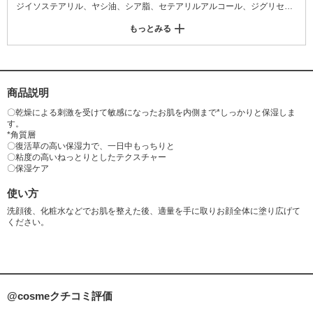
ジイソステアリル、ヤシ油、シア脂、セテアリルアルコール、ジグリセリ
ン、ペンチレングリコール、1,2-ヘキサンジオール、ビスジグリセリルポ
もっとみる
リアシルアジペート-2、トリ(カプリル酸/カプリン酸/ミリスチン酸/ステア
リン酸)グリセリル、イソノナン酸イソトリデシル、アラキジルアルコー
ル、パンテノール、合成ミツロウ、ビニルジメチコン、ホホバエステル、
ベヘニルアルコール、ステアリン酸グリセリル、アラキジルグルコシド、
(アクリル酸ヒドロキシエチル/アクリロイルジメチルタウリンNa)コポリマ
商品説明
ー、(C12-16)アルコール、(アクリレーツ/アクリル酸アルキル(C10-30))ク
〇乾燥による刺激を受けて敏感になったお肌を内側まで*しっかりと保湿しま
ロスポリマー、パルミチン酸、アンザンジュエキス、トロメタミン、カル
す。
ナウバロウ、水添レシチン、乳酸桿菌発酵液、グリチルリチン酸2K、キサ
*角質層
〇復活草の高い保湿力で、一日中もっちりと
ンタンガム、エチルヘキシルグリセリン、アデノシン、エチレンジアミン
〇粘度の高いねっとりとしたテクスチャー
ジコハク酸3Na、トコフェロール、イノノツスオブリクウスエキス、メチ
〇保湿ケア
ルプロパンジオール、テキラリュウゼツ葉エキス
使い方
洗顔後、化粧水などでお肌を整えた後、適量を手に取りお顔全体に塗り広げて
ください。
@cosmeクチコミ評価