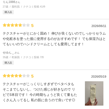
りん1886
さん
27歳
脂性肌
クチコミ投稿 41件
購入品
5
2026/06/11
テクスチャーがとにかく固め！ 伸びが良くないのでしっかりセラム
や化粧水を塗った後に使用するのがおすすめです！ でも保湿力はと
てもいいのでハンドクリームとしても愛用してます！
せゆん._.
さん
35歳
乾燥肌
クチコミ投稿 7件
購入品
5
2026/05/19
テクスチャーがこっくりしすぎずでベタベタも
そこまでしないし、つけた感じが好きなので リ
ピで3本目です！ 今の時期ちょうど良くて量もた
くさん入ってるし 私の肌に合うので良いです◎