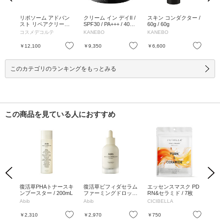
g /
リポソーム アドバン
クリーム イン デイII /
スキン コンダクター /
ビ
スト リペアクリーム /
SPF30 / PA+++ / 40g /
60g / 60g
リ
50g / 本体 / 50g
本体 / 40g
ス 
コスメデコルテ
KANEBO
KANEBO
ボ
mL
お気に入り
お気に入り
お気に入り
￥12,100
￥9,350
￥6,600
￥1
このカテゴリのランキングをもっとみる
この商品を見ている人におすすめ
Previous
Next
ムプ
復活草PHAトナースキ
復活草ビフィダセラム
エッセンスマスク PD
マ
ンブースター / 200mL
ファーミングドロップ
RN&セラミド / 7枚
セラ
/ 50mL
Abib
Abib
CICIBELLA
SKI
お気に入り
お気に入り
お気に入り
￥2,310
￥2,970
￥750
￥2