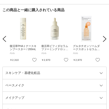
この商品と一緒に購入されている商品
Previous
Next
グマ
復活草PHAトナースキ
復活草ビフィダセラム
グルタチオンソームダ
ヴ
シト
ンブースター / 200mL
ファーミングドロップ
ークスポットセラムビ
イ
り
/ 50mL
タドロップ / 50mL
感
Abib
Abib
Abib
ジ
へ 
お気に入り
お気に入り
お気に入り
￥2,310
￥2,970
￥2,970
￥1
スキンケア・基礎化粧品
ベースメイク
スキンケア・基礎化粧品全て
クレンジング
メイクアップ
洗顔料
ベースメイク全て
化粧水
化粧下地・コントロールカラー