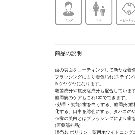
メンズ
ママ
ベビー＆キ
商品の説明
歯の表面をコーティングして新たな着
ブラッシングにより着色汚れ(ステイン
&ツヤツヤになります。
殺菌成分や抗炎症成分も配合していま
歯周病のケアもこれ1本でできます。
<効果・効能>歯を白くする、歯周炎(
化する、口中を総会にする、タバコの
※歯の美白とはブラッシングにより歯
(医薬部外品)
販売名:ポリリン 薬用ホワイトニング