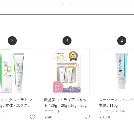
2
3
4
ミオエクストラミン
殿堂美白トライアルセッ
スーパースマイル / 11
53g / 本体 / エクス…
ト / 20g、20g / 20g、20g
本体 / 119g
ード
アパガード
スーパースマイル
お気に入り
お気に入り
￥598
￥3,300