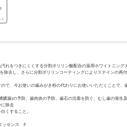
ッズ
色汚れをつきにくくする分割ポリリン酸配合の薬用ホワイトニング
)を除去し、さらに分割ポリリンコーティングによりステインの再
すので、今お使いの歯みがき粉の代わりにお使いいただくことで、
歯槽膿漏)の予防、歯肉炎の予防、歯石の沈着を防ぐ、むし歯の発生
やに除去
を白くすること。
エッセンス P