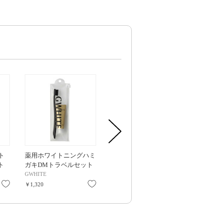
ト
薬用ホワイトニングハミ
モンダミン プレミアム
モンダミン 
ト
ガキDMトラベルセット
ケア ホワイトミント / 詰
ケア ホワイト
/ 本体 / 30g / ダズルミン
め替え / 950mL
体 / 1000mL
GWHITE
モンダミン
モンダミン
ト
お気に入り
お気に入り
お気に入り
￥1,320
￥970
￥1,204