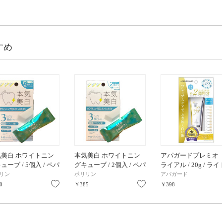
すめ
気美白 ホワイトニン
本気美白 ホワイトニン
アパガードプレミオ 
ューブ / 5個入 / ペパ
グキューブ / 2個入 / ペパ
ライアル / 20g / ライ
ミント
ーミント
ミント
リン
ポリリン
アパガード
り
お気に入り
お気に入り
0
￥385
￥398