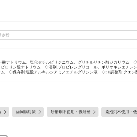
磨き粉
ン酸ナトリウム、塩化セチルピリジニウム、グリチルリチン酸ジカリウム ◇清
ピロリン酸ナトリウム ◇溶剤:プロピレングリコール、ポリオキシエチレン
ム ◇保存剤:塩酸アルキルジアミノエチルグリシン液 ◇pH調整剤:クエン
防
歯周病対策
研磨剤不使用・低研磨
発泡剤不使用・低