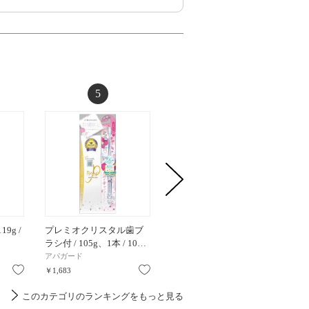
5
6
9g /
プレミオクリスタル歯ブ
Mプラス / 63g / 本体 / 63g
本気美
ラシ付 / 105g、1本 / 10…
キューブ 
アパガード
アパガード
ポリリン
お気に入り
お気に入り
お気に入り
￥1,683
￥847
￥770
このカテゴリのランキングをもっと見る