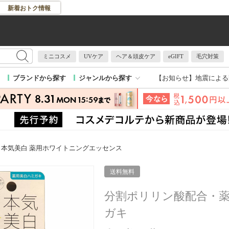
新着おトク情報
ミニコスメ
UVケア
ヘア＆頭皮ケア
eGIFT
毛穴対策
【お知らせ】
地震による
ブランドから探す
ジャンルから探す
本気美白 薬用ホワイトニングエッセンス
送料無料
分割ポリリン酸配合・
ガキ