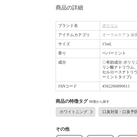
商品の詳細
ブランド名
ポリリン
アイテムカテゴリ
オーラルケア
歯
サイズ
15mL
香り
ペパーミント
成分
◇有効成分:ポリリ
リン酸ナトリウム、
セルロースナトリウ
ーミントタイプ)
JANコード
4562266890611
商品の特徴タグ
特徴から探す
ホワイトニング
口臭対策・口臭予
その他