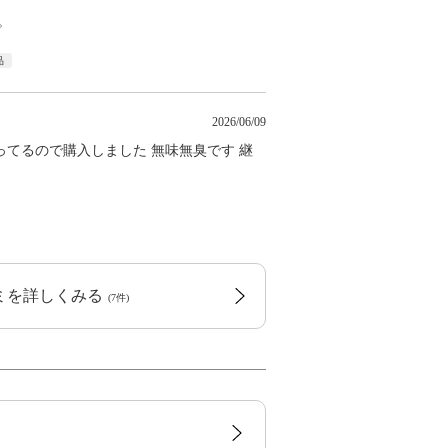
。
品
2026/06/09
てるので購入しました 無味無臭です 継
コミを詳しくみる
(7件)