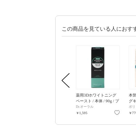
この商品を見ている人におす
薬用3Dホワイトニング
本
ペースト / 本体 / 90g / プ
グキ
ライムミント / プライム
ー
Dr.オーラル
ポリ
ミント
お気に入
￥1,595
￥77