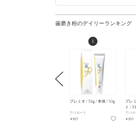
歯磨き粉のデイリーランキング
1
プレミオ / 53g / 本体 / 53g
プレ
ト / 
アパガード
アパガ
お気に入り
￥957
￥957