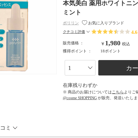
本気美白 薬用ホワイトニングエ
ミント
ポリリン
お気に入りブランド
4.6
クチコミ評価
1,980
販売価格 ：
￥
税込
獲得ポイント ：
18ポイント
カ
在庫残りわずか
※ 商品のお届けについては
こちら
よりご
@cosme SHOPPING
が販売、発送いたしま
コミ