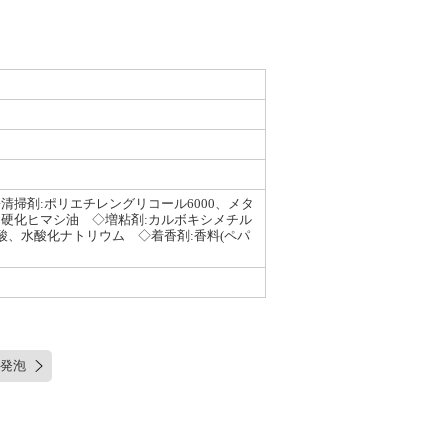
掃剤:ポリエチレングリコール6000、メタ
硬化ヒマシ油 ◇増粘剤:カルボキシメチル
酸、水酸化ナトリウム ◇着香剤:香料(ペパ
発泡