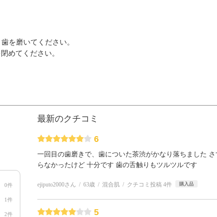
り歯を磨いてください。
を閉めてください。
最新のクチコミ
6
一回目の歯磨きで、歯についた茶渋がかなり落ちました 
らなかったけど 十分です 歯の舌触りもツルツルです
ejiputo2000さん
63歳
混合肌
クチコミ投稿 4件
購入品
0件
1件
5
2件