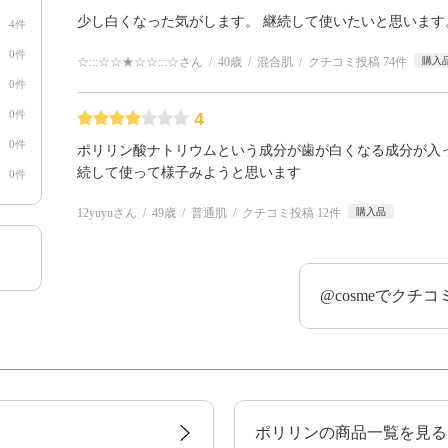
少し白くなった気がします。 継続して使いたいと思います
4件
0件
☆:::☆☆★☆☆:::☆さん
40歳
混合肌
クチコミ投稿 74件
購入
0件
0件
4
0件
ポリリン酸ナトリウムという成分が歯が白くなる成分が入っ
続して使って様子みようと思います
0件
12yuyuさん
49歳
普通肌
クチコミ投稿 12件
購入品
@cosmeでクチ
ポリリンの商品一覧を見る