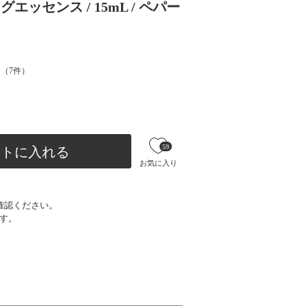
ッセンス / 15mL / ペパー
（
7
件）
59
ートに入れる
お気に入り
確認ください。
す。