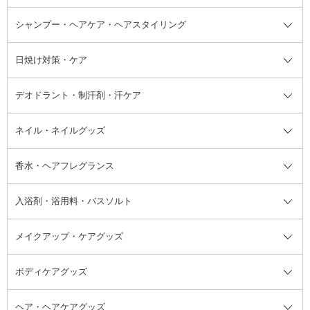
ボディソープ・ハンドソープ・石
シャンプー・ヘアケア・ヘアスタイリング
オールインワン化粧品
コンシーラー
まつげ美容液
ボディケア全て
フェイスクリーム
ファンデーション
つけまつげ
けん
シャンプー・ヘアケア・ヘアスタ
日焼け対策・ケア
フェイスオイル・バーム
フェイスパウダー
アイシャドウ
ボディケア
化粧液
その他ベースメイク
アイシャドウベース
ハンドケア
シャンプー・コンディショナー
イリング全て
デオドラント・制汗剤・汗ケア
ブースター・導入液
アイブロウ・眉マスカラ
レッグ・フットケア
洗い流さないトリートメント
日焼け対策・ケア全て
シートパック・マスク
アイライナー
ネック・デコルテケア
ヘアパック・ヘアマスク
日焼け止め
デオドラント・制汗剤・汗ケア全
ボディ用デオドラント・制汗剤・
ネイル・ネイルグッズ
洗い流すパック・マスク
チーク
バストケア
ヘアスタイリング剤
サンオイル・タンニング
アイクリーム・アイケア
口紅・リップグロス
ヒップケア
ヘアカラー・カラーリング
アフターサンケア
て
汗ケア
フット用デオドラント・制汗剤・
香水・ヘアフレグランス
リップクリーム・リップケア
ハイライト・シェーディング
ネイルケア
頭皮ケア・育毛剤
その他日焼け対策・UVケア
ネイル・ネイルグッズ全て
ゴマージュ・ピーリング
その他メイクアップ
ネイルケアグッズ
パーマ液
マニキュア
汗ケア
その他シャンプー・ヘアケア・ヘ
入浴剤・浴用料・バスソルト
顔用マッサージ料
脱毛・除毛ケア
ジェルネイル
香水・ヘアフレグランス全て
その他スキンケア
その他ボディケア
ネイルアートグッズ
香水
アスタイリング
メイクアップ・ケアグッズ
リムーバー・除光液
フレグランスミスト
入浴剤・浴用料・バスソルト全て
ヘアフレグランス
入浴剤・浴用料
ボディケアグッズ
その他香水・ヘアフレグランス
バスソルト
メイクアップ・ケアグッズ全て
パフ・スポンジ
ヘア・ヘアケアグッズ
コットン・綿棒
ボディケアグッズ全て
あぶらとり紙
ボディ・バスグッズ