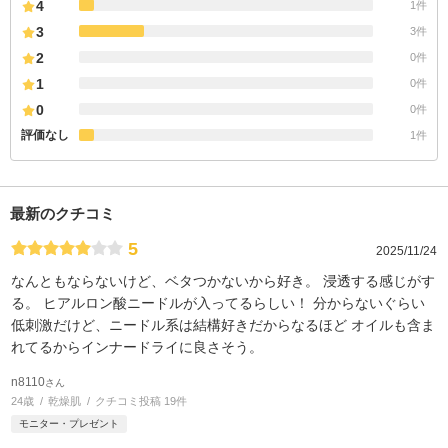
4
1件
3
3件
2
0件
1
0件
0
0件
評価なし
1件
最新のクチコミ
5
2025/11/24
なんともならないけど、ベタつかないから好き。 浸透する感じがす
る。 ヒアルロン酸ニードルが入ってるらしい！ 分からないぐらい
低刺激だけど、ニードル系は結構好きだからなるほど オイルも含ま
れてるからインナードライに良さそう。
n8110
さん
24歳
乾燥肌
クチコミ投稿 19件
モニター・プレゼント