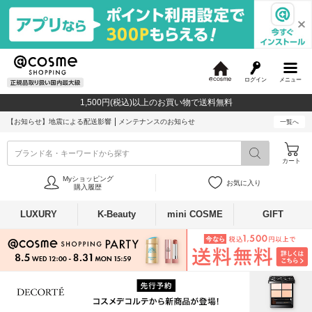
ログイン
メニュー
@
c
1,500円(税込)以上のお買い物で送料無料
o
s
【お知らせ】
地震による配送影響
メンテナンスのお知らせ
一覧へ
m
e
ブランド名・キーワードから探す
カート
Myショッピング
お気に入り
購入履歴
LUXURY
K-Beauty
mini COSME
GIFT