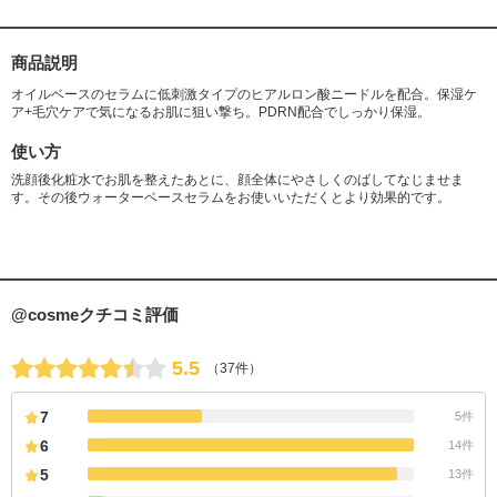
商品説明
オイルベースのセラムに低刺激タイプのヒアルロン酸ニードルを配合。保湿ケ
ア+毛穴ケアで気になるお肌に狙い撃ち。PDRN配合でしっかり保湿。
使い方
洗顔後化粧水でお肌を整えたあとに、顔全体にやさしくのばしてなじませま
す。その後ウォーターベースセラムをお使いいただくとより効果的です。
@cosmeクチコミ評価
5.5
（37件）
7
5件
6
14件
5
13件