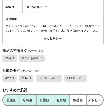
JANコード
8809548093107
成分情報
エチルヘキサン酸セチル、(C13-15)アルカン、イソドデカン、水添(スチレ
ン/イソプレン)コポリマー、ホホバ種子油、水、加水分解カイメン、ブロ
ッコリー種子油、サフラワー油、チャ種子油、テリハボク種子油、ニンジ
もっとみる
ン種子油、ヒマワリ種子油、ワサビノキ種子油、オリーブ果実油、クロフ
サスグリ種子油、トマト種子油、ブドウ種子油、ヒアルロン酸Na、テトラ
(ジ-t-ブチルヒドロキシヒドロケイヒ酸)ペンタエリスリチル、グリセリ
商品の特徴タグ
特徴から探す
ン、トレハロース、プロパンジオール、カプリリルグリコール、マデカッ
保湿
肌の引き締め
ソシド、エチルヘキシルグリセリン、デキストリン、DNA-Na、1,2-ヘキ
サンジオール、DPG、ウラルカンゾウ根エキス、アセチルヘキサペプチド-
8、ペンチレングリコール、トウキンセンカ花エキス、ムクゲ樹皮エキス
お悩みタグ
お悩みから探す
毛穴
乾燥
テカリ・皮脂
肌荒れ予防
おすすめの肌質