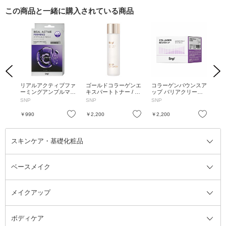
この商品と一緒に購入されている商品
Previous
Next
 キ
リアルアクティブファ
ゴールドコラーゲンエ
コラーゲンバウンスア
プ
25
ーミングアンプルマス
キスパートトナー / 20
ップ バリアクリーム /
ーシ
ク / 5枚入り
0ml
50ml
ml
SNP
SNP
SNP
Daa
お気に入り
お気に入り
お気に入り
￥990
￥2,200
￥2,200
￥1
スキンケア・基礎化粧品
ベースメイク
スキンケア・基礎化粧品全て
クレンジング
メイクアップ
洗顔料
ベースメイク全て
化粧水
化粧下地・コントロールカラー
ボディケア
美容液
BBクリーム
メイクアップ全て
乳液
CCクリーム
マスカラ・マスカラ下地