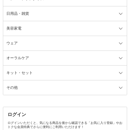
日用品・雑貨
洗顔グッズ
マッサージ・ボディケアグッズ
ヘア・ヘアケアグッズ全て
ビューラー
アイケアグッズ
ヘアブラシ
美容家電
ブラシ・チップ
かかと・角質ケアグッズ
ヘアゴム
日用品・雑貨全て
二重まぶた用アイテム
エクササイズ器具・グッズ
ヘアピン・ヘアクリップ
洗剤
ウェア
ツィザー・毛抜き
絆創膏
ヘアバンド
柔軟剤
美容家電全て
眉・鼻毛・甘皮はさみ
その他ボディケアグッズ
ヘアカーラー
サニタリー・生理用品
フェイスケア美容家電
ルームフレグランス・ディフュー
オーラルケア
カミソリ
ヘッドマッサージブラシ
ボディケア美容家電
ウェア全て
角栓抜き
その他ヘア・ヘアケアグッズ
エッセンシャルオイル
ヘアケアスタイリング美容家電
インナー
ザー
ファンデーション・パウダーケー
キット・セット
アロマキャンドル
その他美容家電
レッグウェア
オーラルケア全て
化粧ポーチ・メイクボックス
お香・インセンス
その他ウェア
歯磨き粉
ス
その他
ミラー・鏡
消臭剤・芳香剤
歯ブラシ
キット・セット全て
詰替容器・アトマイザー
ファブリックミスト
デンタルフロス
スキンケアキット
その他メイクアップ・ケアグッズ
マスク・ティッシュ
マウスウォッシュ・スプレー
ベースメイクキット
その他全て
その他日用品・雑貨
口臭清涼・ケア剤
メイクアップキット
その他
ログイン
その他オーラルケア
ボディケアキット
ヘアケアキット
ログインいただくと、気になる商品を後から確認できる「お気に入り登録」やお
トクな会員特典でさらに便利にご利用いただけます！