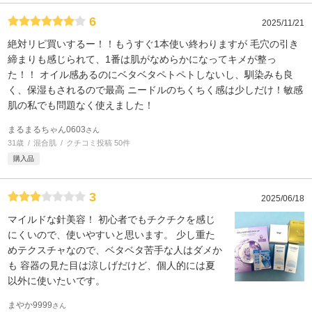
6
2025/11/21
絶対リピ買いするー！！もうすぐ1本使い終わりますが 毛穴の引き
締まりも感じられて、1番は肌がなめらかになってキメが整っ
た！！ オイル感あるのにベタベタペトペトしないし、馴染みも良
く、保湿もされるので最高 ニードルのちくちく感は少しだけ！敏感
肌の私でも問題なく使えました！
まるまるちゃん0603
さん
31歳
混合肌
クチコミ投稿 50件
購入品
3
2025/06/18
マイルドな針美容！ 初心者でもチクチクを感じ
にくいので、使いやすいと思います。 少し重た
めテクスチャなので、ベタベタ苦手な人はダメか
も 容器の見た目は涼しげだけど、個人的には夏
以外に使いたいです。
まやか9999
さん