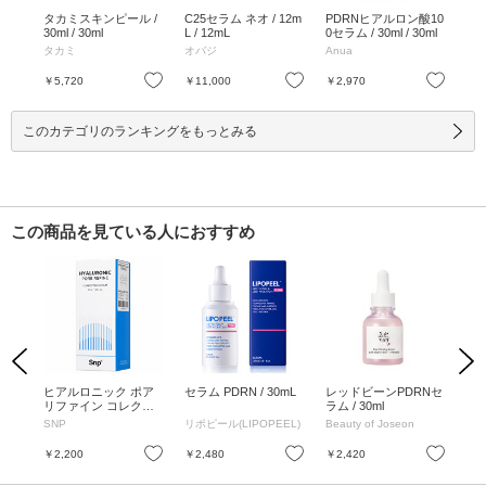
ポア
タカミスキンピール /
C25セラム ネオ / 12m
PDRNヒアルロン酸10
リ
 30
30ml / 30ml
L / 12mL
0セラム / 30ml / 30ml
スト
5ml
タカミ
オバジ
Anua
コ
お気に入り
お気に入り
お気に入り
￥5,720
￥11,000
￥2,970
￥1
このカテゴリのランキングをもっとみる
この商品を見ている人におすすめ
Previous
Next
ズ
ヒアルロニック ポア
セラム PDRN / 30mL
レッドビーンPDRNセ
リ
ml
リファイン コレクト
ラム / 30ml
&
セラム / 50ml
セラ
SNP
リポピール(LIPOPEEL)
Beauty of Joseon
ASD
お気に入り
お気に入り
お気に入り
￥2,200
￥2,480
￥2,420
￥6