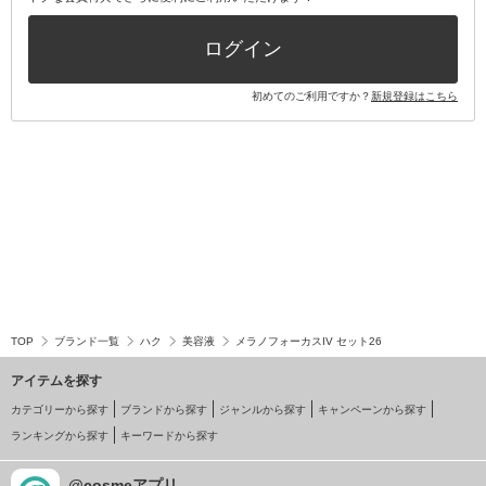
その他キット・セット
ログイン
初めてのご利用ですか？
新規登録はこちら
TOP
ブランド一覧
ハク
美容液
メラノフォーカスIV セット26
アイテムを探す
カテゴリーから探す
ブランドから探す
ジャンルから探す
キャンペーンから探す
ランキングから探す
キーワードから探す
@cosmeアプリ