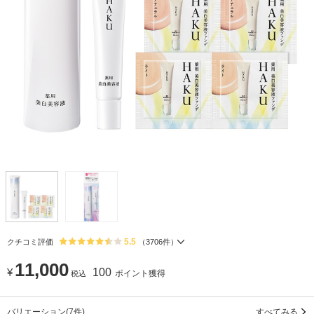
5.5
クチコミ評価
（
3706
件）
11,000
¥
100
ポイント獲得
税込
バリエーション
(7件)
すべてみる