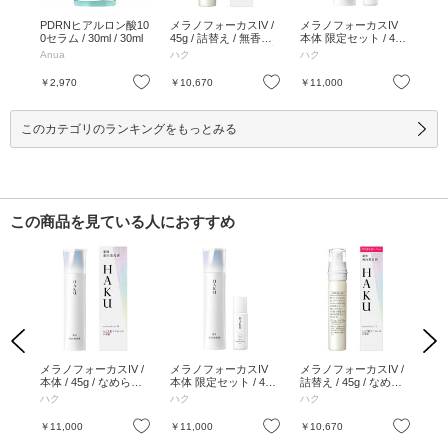
ァク
PDRNヒアルロン酸10
メラノフォーカスIV /
メラノフォーカスIV
C2
ラム
0セラム / 30ml / 30ml
45g / 詰替え / 無香料 /
本体 限定セット / 45
L /
0m
なめらかにのびて密着
g、6ml / 無香料 / なめ
Anua
ハク
ハク
オ
体 /
しながら素早くなじむ
らかにのびて密着しな
L
/ 45g
がら素早くなじむ / 45
お気に入り
お気に入り
お気に入り
￥2,970
￥10,670
￥11,000
￥1
g、6ml
このカテゴリのランキングをもっとみる
この商品を見ている人におすすめ
Previous
Next
10
メラノフォーカスIV /
メラノフォーカスIV
メラノフォーカスIV /
メ
:10
本体 / 45g / なめらか
本体 限定セット / 45
詰替え / 45g / なめら
レ
にのびて密着しながら
g、6ml / なめらかにの
かにのびて密着しなが
ット
ハク
ハク
ハク
ハ
素早くなじむ / 無香料
びて密着しながら素早
ら素早くなじむ / 無香
8包
くなじむ / 無香料
料
て
お気に入り
お気に入り
お気に入り
￥11,000
￥11,000
￥10,670
￥2
なじ