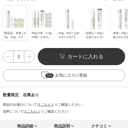
限定品、本体 / 4
45g×2本、0.3g
45g、6ml / なめ
詰替え / 45g /
本体 / 45g 
5g、10g、0.2g
×8包 / なめらか
らかにのびて密
なめらかにのび
めらかにの
×2包、0.2g×2包
にのびて密着し
着しながら素早
て密着しながら
密着しなが
/ なめらかにの
ながら素早くな
くなじむ / 無香
素早くなじむ /
早くなじむ 
びて密着しなが
じむ / 無香料
料
無香料
香料
ら素早くなじむ
カートに入れる
/ 無香料
お気に入りに登録
509
数量限定 在庫あり
商品のお届けについては
こちら
よりご確認ください。
送料については
こちら
よりご確認ください。
商品詳細
商品説明
クチコミ