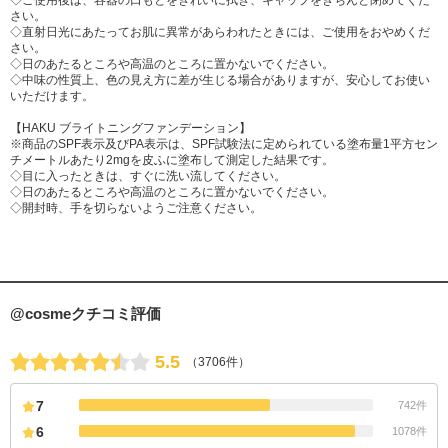
◇ご使用後は、容器の口もとをきれいに拭き、キャップをきちんと閉めてくだ
メチルシロキシケイ酸,ステアリン酸,ジメチルジステアリルアンモニウムヘ
さい。
◇直射日光にあたってお肌に異常があらわれたときには、ご使用をおやめくだ
クトライト,架橋型ポリエーテル変性シリコーン混合物,エデト酸三ナトリウ
さい。
ム,テトラヒドロテトラメチルシクロテトラシロキサン,テトラデセン,ジブ
◇日のあたるところや高温のところに置かないでください。
チルヒドロキシトルエン,クエン酸,クエン酸ナトリウム,d-δ-トコフェロー
◇中味の性質上、色の見え方に差が生じる場合がありますが、安心してお使い
ル,ジプロピレングリコール,ピロ亜硫酸ナトリウム,セバシン酸ジイソプロ
いただけます。
ピル,ステアリン酸マグネシウム,フェノキシエタノール,黄酸化鉄,ベンガラ,
【HAKU ブライトニングファンデーション】
黒酸化鉄 *は「有効成分」無表示は「その他の成分」 <M129616-203>
※商品のSPF表示及びPA表示は、SPF試験法に定められている塗布量1平方セン
チメートルあたり2mgを皮ふに塗布して測定した結果です。
◇目に入ったときは、すぐに洗い流してください。
◇日のあたるところや高温のところに置かないでください。
◇開封時、手を切らないようご注意ください。
@cosmeクチコミ評価
5.5
（3706件）
7
742件
6
1078件