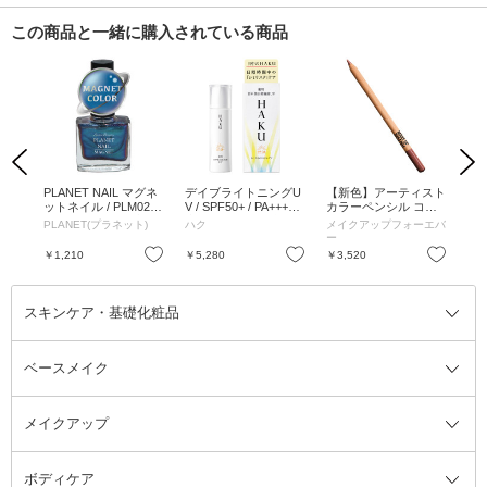
この商品と一緒に購入されている商品
Previous
Next
ーク
PLANET NAIL マグネ
デイブライトニングU
【新色】アーティスト
メラ
8g
ットネイル / PLM02
V / SPF50+ / PA++++ /
カラーペンシル コズ
/ 5
インフィニティブルー
本体 / 45ml / みずみず
ミック / 608 - コズミ
PLANET(プラネット)
ハク
メイクアップフォーエバ
ラ 
/ 10ml
しく広がりしっとりな
ック リミットレス ブ
ー
めらか / 無香料
ラウン / 1.41g
お気に入り
お気に入り
お気に入り
￥1,210
￥5,280
￥3,520
￥1
スキンケア・基礎化粧品
ベースメイク
スキンケア・基礎化粧品全て
クレンジング
メイクアップ
洗顔料
ベースメイク全て
化粧水
化粧下地・コントロールカラー
ボディケア
美容液
BBクリーム
メイクアップ全て
乳液
CCクリーム
マスカラ・マスカラ下地