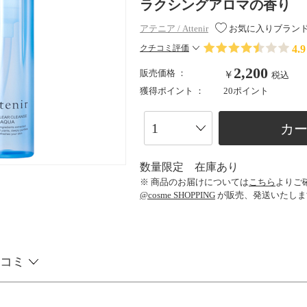
ラクシングアロマの香り
アテニア / Attenir
お気に入りブラン
4.9
クチコミ評価
2,200
販売価格 ：
￥
税込
獲得ポイント ：
20ポイント
カ
数量限定 在庫あり
※ 商品のお届けについては
こちら
よりご
@cosme SHOPPING
が販売、発送いたしま
コミ