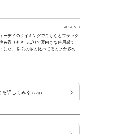
2026/07/10
ティーデイのタイミングでこちらとブラック
心地も香りもさっぱりで夏向きな使用感で
ました。 以前の物と比べてると水分多め
コミを詳しくみる
(362件)