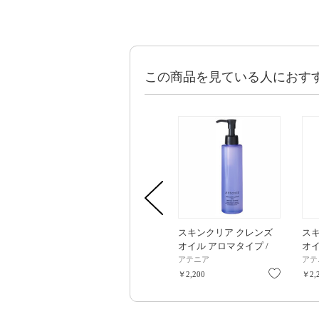
この商品を見ている人におす
スキンクリア クレンズ
ス
オイル アロマタイプ /
オイ
175ml / クリアネスラベ
175
アテニア
アテ
ンダーの香り
お気に入
￥2,200
￥2,