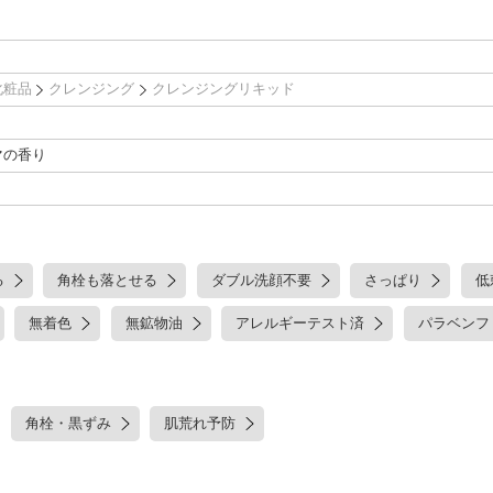
化粧品
クレンジング
クレンジングリキッド
マの香り
る
角栓も落とせる
ダブル洗顔不要
さっぱり
低
無着色
無鉱物油
アレルギーテスト済
パラベンフ
角栓・黒ずみ
肌荒れ予防