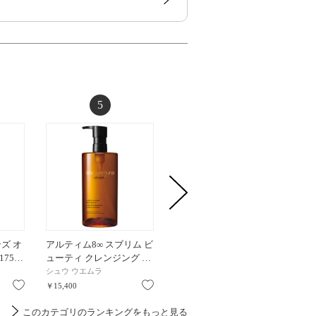
5
6
ズ オ
アルティム8∞ スブリム ビ
スキンクリア クレンズ オ
【お1
175…
ューティ クレンジング …
イル アロマタイプ / 350…
り/@co
シュウ ウエムラ
アテニア
シュウ 
お気に入り
お気に入り
お気に入り
￥15,400
￥3,630
￥550
このカテゴリのランキングをもっと見る