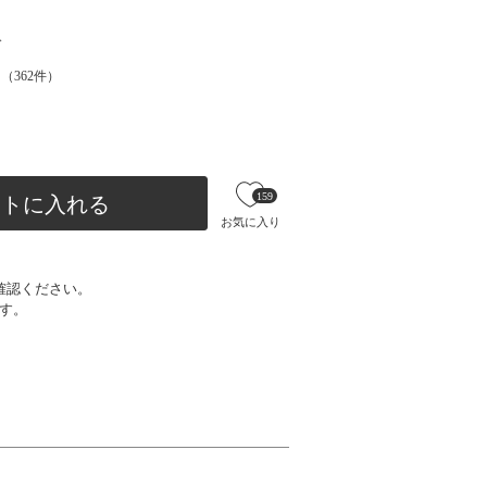
ド
（
362
件）
159
ートに入れる
お気に入り
確認ください。
す。