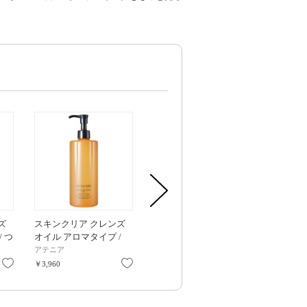
ズ
スキンクリア クレンズ
スキンクリア クレンズ
スキンクリア
 つ
オイル アロマタイプ /
オイル アロマタイプ / つ
オイル アロマ
ピー
350ml / ピースフルオレ
めかえ用 / 350ml / ロー
めかえ用 / 35
アテニア
アテニア
アテニア
り
ンジの香り
ズリュクスの香り
レシングシ
お気に入り
お気に入り
お気に入り
￥3,960
￥3,630
￥3,630