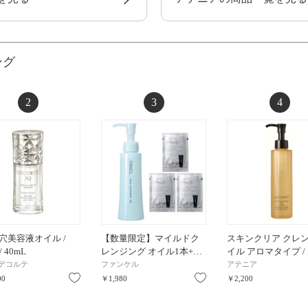
ング
2
3
4
毛穴美容液オイル /
【数量限定】マイルドク
スキンクリア クレン
/ 40mL
レンジング オイル1本+…
イル アロマタイプ / 
デコルテ
ファンケル
アテニア
お気に入り
お気に入り
00
￥1,980
￥2,200