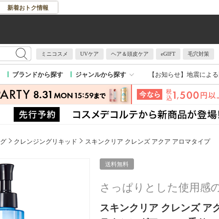
新着おトク情報
ミニコスメ
UVケア
ヘア＆頭皮ケア
eGIFT
毛穴対策
【お知らせ】
地震による
ブランドから探す
ジャンルから探す
グ
クレンジングリキッド
スキンクリア クレンズ アクア アロマタイプ
送料無料
さっぱりとした使用感
スキンクリア クレンズ アクア 