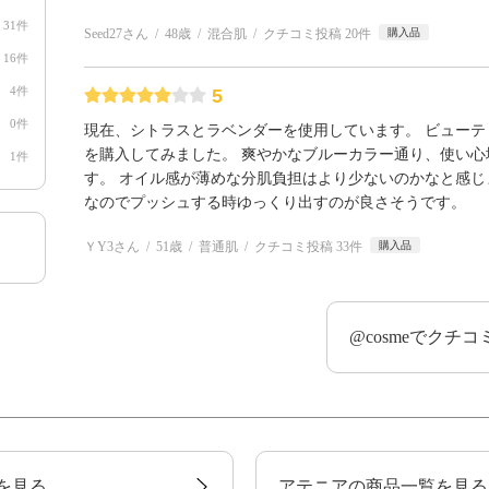
31件
Seed27さん
48歳
混合肌
クチコミ投稿 20件
購入品
16件
4件
5
0件
現在、シトラスとラベンダーを使用しています。 ビュー
を購入してみました。 爽やかなブルーカラー通り、使い
1件
す。 オイル感が薄めな分肌負担はより少ないのかなと感じ
なのでプッシュする時ゆっくり出すのが良さそうです。
ＹY3さん
51歳
普通肌
クチコミ投稿 33件
購入品
@cosmeでクチ
を見る
アテニアの商品一覧を見る