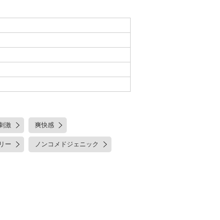
刺激
爽快感
リー
ノンコメドジェニック