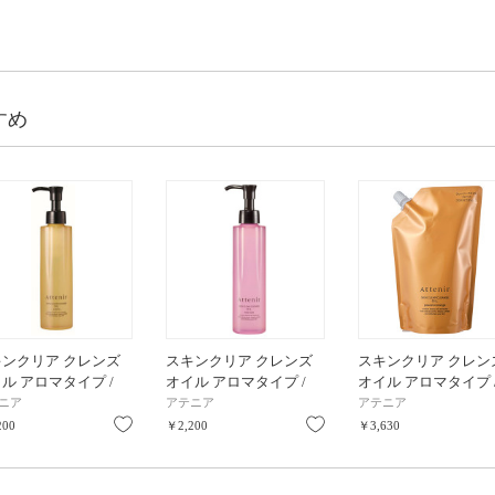
すめ
キンクリア クレンズ
スキンクリア クレンズ
スキンクリア クレン
ル アロマタイプ /
オイル アロマタイプ /
オイル アロマタイプ /
ml
175ml / ローズリュクス
めかえ用 / 350ml / 
ニア
アテニア
アテニア
の香り
スフルオレンジの香
り
お気に入り
お気に入り
200
￥2,200
￥3,630