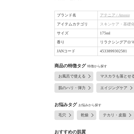
ブランド名
アテニア / Attenir
アイテムカテゴリ
スキンケア・基礎
サイズ
175ml
香り
リラクシングアロ
JANコード
4533899302581
商品の特徴タグ
特徴から探す
お風呂で使える
マスカラも落とせ
肌のハリ・弾力
エイジングケア
お悩みタグ
お悩みから探す
毛穴
乾燥
テカリ・皮脂
おすすめの肌質