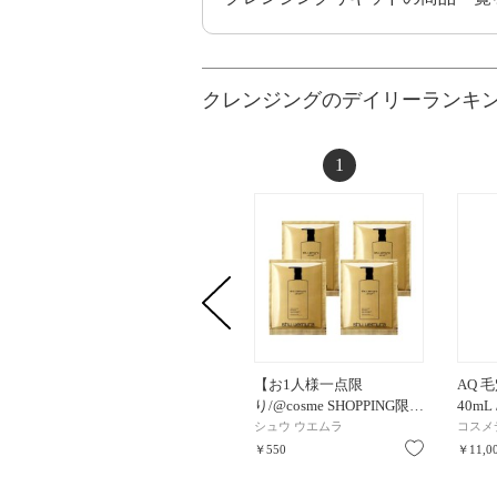
クレンジングのデイリーランキ
1
【お1人様一点限
AQ 
り/@cosme SHOPPING限…
40mL 
シュウ ウエムラ
コスメ
お気に入り
￥550
￥11,0