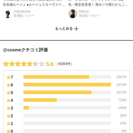
生命感ルージュ ●ルージュスターヴァイブ
色・限定色登場！ 厚みツヤ膜だからこそ
ラント 厚みツヤ膜だからこそ纏える 濃密
纏える 濃密シアー発色の大胆なボールド
matsukawa
Matsui
シアー発色の大胆なボール
カラー V14 Berry Confiture 甘
普通肌 / イエベ
混合肌 / ブルベ
もっとみる
@cosmeクチコミ評価
5.6
（6084件）
7
1507件
6
1973件
5
1572件
4
778件
3
148件
2
35件
1
14件
0
0件