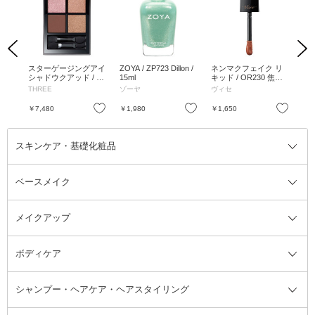
Previous
Next
ドア
スターゲージングアイ
ZOYA / ZP723 Dillon /
ネンマクフェイク リ
ネ
 6g
シャドウクアッド / 05
15ml
キッド / OR230 焦が
キッ
BEAUTIFUL BONNIE
れるキャラメル / 6mL
るア
THREE
ゾーヤ
ヴィセ
ヴ
/ 6.7g
/ 無香料
/ 
お気に入り
お気に入り
お気に入り
￥7,480
￥1,980
￥1,650
￥1
スキンケア・基礎化粧品
ベースメイク
スキンケア・基礎化粧品全て
クレンジング
メイクアップ
洗顔料
ベースメイク全て
化粧水
化粧下地・コントロールカラー
ボディケア
美容液
BBクリーム
メイクアップ全て
乳液
CCクリーム
マスカラ・マスカラ下地
ボディソープ・ハンドソープ・石
シャンプー・ヘアケア・ヘアスタイリング
オールインワン化粧品
コンシーラー
まつげ美容液
ボディケア全て
フェイスクリーム
ファンデーション
つけまつげ
けん