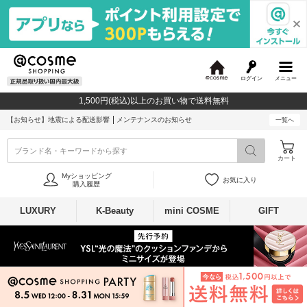
ログイン
メニュー
@
c
1,500円(税込)以上のお買い物で送料無料
o
s
【お知らせ】
地震による配送影響
メンテナンスのお知らせ
一覧へ
m
e
ブランド名・キーワードから探す
カート
Myショッピング
お気に入り
購入履歴
LUXURY
K-Beauty
mini COSME
GIFT