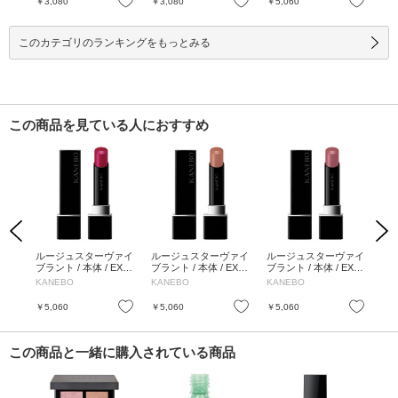
お気に入り
お気に入り
お気に入り
￥3,080
￥3,080
￥5,060
￥4
このカテゴリのランキングをもっとみる
この商品を見ている人におすすめ
Previous
Next
ァイ
ルージュスターヴァイ
ルージュスターヴァイ
ルージュスターヴァイ
ル
7g
ブラント / 本体 / EX8
ブラント / 本体 / EX11
ブラント / 本体 / EX9
ブラ
FuchsiaDream / 3.7g
Twilight Reflection / 3.7
Daydream Lagoon / 3.
3.7
KANEBO
KANEBO
KANEBO
KA
g
7g
お気に入り
お気に入り
お気に入り
￥5,060
￥5,060
￥5,060
￥5
この商品と一緒に購入されている商品