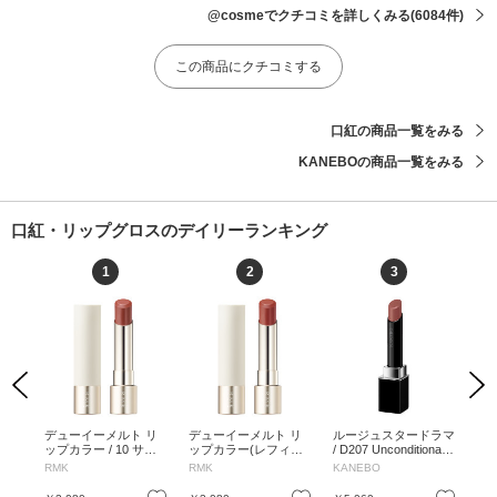
@cosmeでクチコミを詳しくみる
(6084件)
この商品にクチコミする
口紅の商品一覧をみる
KANEBOの商品一覧をみる
口紅・リップグロスのデイリーランキング
1
2
3
Previous
Next
ヴィ
デューイーメルト リ
デューイーメルト リ
ルージュスタードラマ
デ
 /
ップカラー / 10 サク
ップカラー(レフィル)
/ D207 Unconditional
ト 
/ 5.
ラ シーン / 3.6g / レフ
/ 12 / 3.6g / レフィル /
Red / 2.5g / D207 Unc
ロー
RMK
RMK
KANEBO
デ
ィル / 10 サクラ シー
12 / 3.6g
onditional Red / 2.5g
01
ン / 3.6g