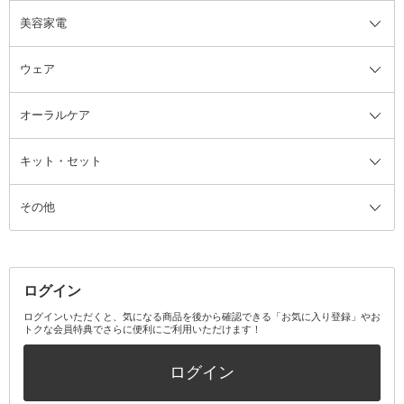
美容家電
ブラシ・チップ
かかと・角質ケアグッズ
ヘアゴム
日用品・雑貨全て
二重まぶた用アイテム
エクササイズ器具・グッズ
ヘアピン・ヘアクリップ
洗剤
ウェア
ツィザー・毛抜き
絆創膏
ヘアバンド
柔軟剤
美容家電全て
眉・鼻毛・甘皮はさみ
その他ボディケアグッズ
ヘアカーラー
サニタリー・生理用品
フェイスケア美容家電
ルームフレグランス・ディフュー
オーラルケア
カミソリ
ヘッドマッサージブラシ
ボディケア美容家電
ウェア全て
角栓抜き
その他ヘア・ヘアケアグッズ
エッセンシャルオイル
ヘアケアスタイリング美容家電
インナー
ザー
ファンデーション・パウダーケー
キット・セット
アロマキャンドル
その他美容家電
レッグウェア
オーラルケア全て
化粧ポーチ・メイクボックス
お香・インセンス
その他ウェア
歯磨き粉
ス
その他
ミラー・鏡
消臭剤・芳香剤
歯ブラシ
キット・セット全て
詰替容器・アトマイザー
ファブリックミスト
デンタルフロス
スキンケアキット
その他メイクアップ・ケアグッズ
マスク・ティッシュ
マウスウォッシュ・スプレー
ベースメイクキット
その他全て
その他日用品・雑貨
口臭清涼・ケア剤
メイクアップキット
その他
ログイン
その他オーラルケア
ボディケアキット
ヘアケアキット
ログインいただくと、気になる商品を後から確認できる「お気に入り登録」やお
トクな会員特典でさらに便利にご利用いただけます！
その他キット・セット
ログイン