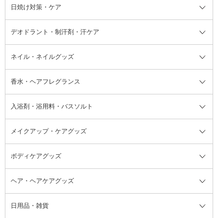
シャンプー・ヘアケア・ヘアスタ
日焼け対策・ケア
フェイスオイル・バーム
フェイスパウダー
アイシャドウ
ボディケア
化粧液
その他ベースメイク
アイシャドウベース
ハンドケア
シャンプー・コンディショナー
イリング全て
デオドラント・制汗剤・汗ケア
ブースター・導入液
アイブロウ・眉マスカラ
レッグ・フットケア
洗い流さないトリートメント
日焼け対策・ケア全て
シートパック・マスク
アイライナー
ネック・デコルテケア
ヘアパック・ヘアマスク
日焼け止め
デオドラント・制汗剤・汗ケア全
ボディ用デオドラント・制汗剤・
ネイル・ネイルグッズ
洗い流すパック・マスク
チーク
バストケア
ヘアスタイリング剤
サンオイル・タンニング
アイクリーム・アイケア
口紅・リップグロス
ヒップケア
ヘアカラー・カラーリング
アフターサンケア
て
汗ケア
フット用デオドラント・制汗剤・
香水・ヘアフレグランス
リップクリーム・リップケア
ハイライト・シェーディング
ネイルケア
頭皮ケア・育毛剤
その他日焼け対策・UVケア
ネイル・ネイルグッズ全て
ゴマージュ・ピーリング
その他メイクアップ
ネイルケアグッズ
パーマ液
マニキュア
汗ケア
その他シャンプー・ヘアケア・ヘ
入浴剤・浴用料・バスソルト
顔用マッサージ料
脱毛・除毛ケア
ジェルネイル
香水・ヘアフレグランス全て
その他スキンケア
その他ボディケア
ネイルアートグッズ
香水
アスタイリング
メイクアップ・ケアグッズ
リムーバー・除光液
フレグランスミスト
入浴剤・浴用料・バスソルト全て
ヘアフレグランス
入浴剤・浴用料
ボディケアグッズ
その他香水・ヘアフレグランス
バスソルト
メイクアップ・ケアグッズ全て
パフ・スポンジ
ヘア・ヘアケアグッズ
コットン・綿棒
ボディケアグッズ全て
あぶらとり紙
ボディ・バスグッズ
日用品・雑貨
洗顔グッズ
マッサージ・ボディケアグッズ
ヘア・ヘアケアグッズ全て
ビューラー
アイケアグッズ
ヘアブラシ