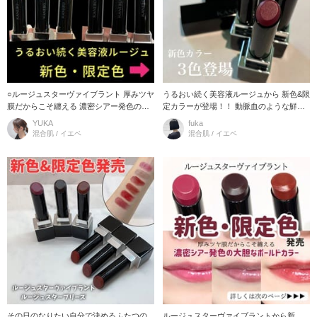
○ルージュスターヴァイブラント 厚みツヤ
うるおい続く美容液ルージュから 新色&限
膜だからこそ纏える 濃密シアー発色の大
定カラーが登場！！ 動脈血のような鮮や
胆なボールドカラー 鮮やかで脈打つよう
かな血色カラーを厚みのあるツヤ膜で包
YUKA
fuka
な、生命感溢れる仕上がりが
み込む技術で 「鼓動の赤」と
混合肌 / イエベ
混合肌 / イエベ
その日のなりたい自分で決めるふたつの
ルージュスターヴァイブラントから新