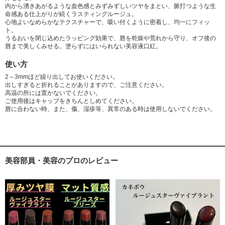
内から湧きあがるような血色感とみずみずしいツヤをまとい、脈打つような生
命感ある仕上がりが続くラスティングルージュ。
心地よいなめらかなテクスチャーで、吸い付くように密着し、均一にフィッ
ト。
うるおいを閉じ込めたラッピング効果で、唇を乾燥や荒れから守り、オフ後の
唇まで美しくみせる。塗らずにはいられない美容液口紅。
使い方
2～3mmほど繰り出してお使いください。
出しすぎると折れることがありますので、ご注意ください。
高温の所には置かないでください。
ご使用後はキャップをきちんとしめてください。
唇に合わない時、また、傷、湿疹等、異常のある時は使用しないでください。
美容部員・美容のプロのレビュー