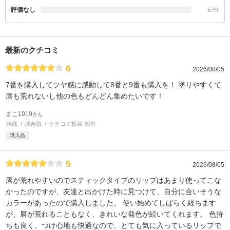
評価なし
57件
最新のクチコミ
6
2026/08/05
7番を購入してツヤ感に感動して8番と9番も購入を！ 塗りやすくて
唇も荒れないし他の色もどんどん集めたいです！
まこ1919
さん
36歳
混合肌
クチコミ投稿 30件
購入品
5
2026/08/05
唇が荒れやすいのでスティックタイプのリップはあまり使ってこな
かったのですが、友達と出かけた時に見つけて、自分に合いそうな
カラーがあったので購入しました。 使い始めてしばらく経ちます
が、唇が荒れることもなく、きれいな発色が続いてくれます。 色持
ちも良く、つけ心地も快適なので、とても気に入っているリップで