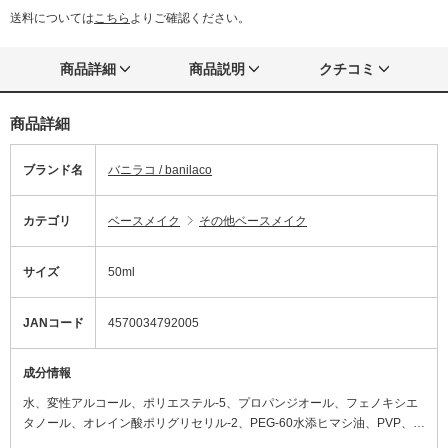
送料については
こちら
よりご確認ください。
商品詳細
商品説明
クチコミ
商品詳細
ブランド名
バニラコ / banilaco
カテゴリ
ベースメイク
その他ベースメイク
サイズ
50ml
JANコード
4570034792005
成分情報
水、変性アルコール、ポリエステル-5、プロパンジオール、フェノキシエ
タノール、オレイン酸ポリグリセリル-2、PEG-60水添ヒマシ油、PVP、オ
クチルドデセス-16、香料、エチルヘキシルグリセリン、ベタイン、パンテ