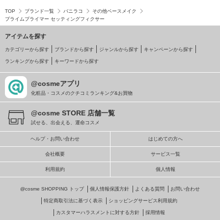
TOP
ブランド一覧
バニラコ
その他ベースメイク
プライムプライマー セッティングフィクサー
アイテムを探す
カテゴリーから探す
ブランドから探す
ジャンルから探す
キャンペーンから探す
ランキングから探す
キーワードから探す
@cosmeアプリ
化粧品・コスメのクチコミランキング&お買物
@cosme STORE 店舗一覧
試せる、出会える、運命コスメ
ヘルプ・お問い合わせ
はじめての方へ
会社概要
サービス一覧
利用規約
個人情報
@cosme SHOPPING トップ
個人情報保護方針
よくある質問
お問い合わせ
特定商取引法に基づく表示
ショッピングサービス利用規約
カスタマーハラスメントに対する方針
採用情報