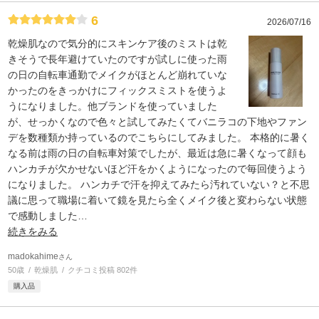
6
2026/07/16
乾燥肌なので気分的にスキンケア後のミストは乾
きそうで長年避けていたのですが試しに使った雨
の日の自転車通勤でメイクがほとんど崩れていな
かったのをきっかけにフィックスミストを使うよ
うになりました。他ブランドを使っていました
が、せっかくなので色々と試してみたくてバニラコの下地やファン
デを数種類か持っているのでこちらにしてみました。 本格的に暑く
なる前は雨の日の自転車対策でしたが、最近は急に暑くなって顔も
ハンカチが欠かせないほど汗をかくようになったので毎回使うよう
になりました。 ハンカチで汗を抑えてみたら汚れていない？と不思
議に思って職場に着いて鏡を見たら全くメイク後と変わらない状態
で感動しました
…
続きをみる
madokahime
さん
50歳
乾燥肌
クチコミ投稿 802件
購入品