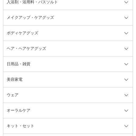
入浴剤・浴用料・バスソルト
顔用マッサージ料
脱毛・除毛ケア
ジェルネイル
香水・ヘアフレグランス全て
その他スキンケア
その他ボディケア
ネイルアートグッズ
香水
アスタイリング
メイクアップ・ケアグッズ
リムーバー・除光液
フレグランスミスト
入浴剤・浴用料・バスソルト全て
ヘアフレグランス
入浴剤・浴用料
ボディケアグッズ
その他香水・ヘアフレグランス
バスソルト
メイクアップ・ケアグッズ全て
パフ・スポンジ
ヘア・ヘアケアグッズ
コットン・綿棒
ボディケアグッズ全て
あぶらとり紙
ボディ・バスグッズ
日用品・雑貨
洗顔グッズ
マッサージ・ボディケアグッズ
ヘア・ヘアケアグッズ全て
ビューラー
アイケアグッズ
ヘアブラシ
美容家電
ブラシ・チップ
かかと・角質ケアグッズ
ヘアゴム
日用品・雑貨全て
二重まぶた用アイテム
エクササイズ器具・グッズ
ヘアピン・ヘアクリップ
洗剤
ウェア
ツィザー・毛抜き
絆創膏
ヘアバンド
柔軟剤
美容家電全て
眉・鼻毛・甘皮はさみ
その他ボディケアグッズ
ヘアカーラー
サニタリー・生理用品
フェイスケア美容家電
ルームフレグランス・ディフュー
オーラルケア
カミソリ
ヘッドマッサージブラシ
ボディケア美容家電
ウェア全て
角栓抜き
その他ヘア・ヘアケアグッズ
エッセンシャルオイル
ヘアケアスタイリング美容家電
インナー
ザー
ファンデーション・パウダーケー
キット・セット
アロマキャンドル
その他美容家電
レッグウェア
オーラルケア全て
化粧ポーチ・メイクボックス
お香・インセンス
その他ウェア
歯磨き粉
ス