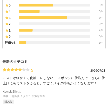
5
5件
4
3件
3
7件
2
0件
1
2件
0
0件
評価なし
1件
最新のクチコミ
5
2026/07/21
ミストが細かくて化粧ヨレしない。 スポンジに仕込んで、さらに仕
上げにもミストをふると、すごくメイク持ちがよくなります！
Kewpie28
さん
28歳
乾燥肌
クチコミ投稿 37件
購入品