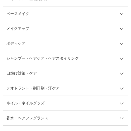
ベースメイク
スキンケア・基礎化粧品全て
クレンジング
メイクアップ
洗顔料
ベースメイク全て
化粧水
化粧下地・コントロールカラー
ボディケア
美容液
BBクリーム
メイクアップ全て
乳液
CCクリーム
マスカラ・マスカラ下地
ボディソープ・ハンドソープ・石
シャンプー・ヘアケア・ヘアスタイリング
オールインワン化粧品
コンシーラー
まつげ美容液
ボディケア全て
フェイスクリーム
ファンデーション
つけまつげ
けん
シャンプー・ヘアケア・ヘアスタ
日焼け対策・ケア
フェイスオイル・バーム
フェイスパウダー
アイシャドウ
ボディケア
化粧液
その他ベースメイク
アイシャドウベース
ハンドケア
シャンプー・コンディショナー
イリング全て
デオドラント・制汗剤・汗ケア
ブースター・導入液
アイブロウ・眉マスカラ
レッグ・フットケア
洗い流さないトリートメント
日焼け対策・ケア全て
シートパック・マスク
アイライナー
ネック・デコルテケア
ヘアパック・ヘアマスク
日焼け止め
デオドラント・制汗剤・汗ケア全
ボディ用デオドラント・制汗剤・
ネイル・ネイルグッズ
洗い流すパック・マスク
チーク
バストケア
ヘアスタイリング剤
サンオイル・タンニング
アイクリーム・アイケア
口紅・リップグロス
ヒップケア
ヘアカラー・カラーリング
アフターサンケア
て
汗ケア
フット用デオドラント・制汗剤・
香水・ヘアフレグランス
リップクリーム・リップケア
ハイライト・シェーディング
ネイルケア
頭皮ケア・育毛剤
その他日焼け対策・UVケア
ネイル・ネイルグッズ全て
ゴマージュ・ピーリング
その他メイクアップ
ネイルケアグッズ
パーマ液
マニキュア
汗ケア
その他シャンプー・ヘアケア・ヘ