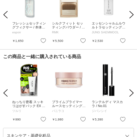
Previous
Next
 50
フレッシュセッティン
シルクフィット セッ
エッセンシャルムルウ
ナ
グフィクサー / 本体 /
ティングパウダー / 本
ルトラセッティングフ
デイ
30ml
体 / 9.8g
ィクサー / 55ml
っ
ニッ
espoir
RMK
JUNG SAEMMOOL
bei
お気に入り
お気に入り
お気に入り
￥1,650
￥5,500
￥2,530
￥2
この商品と一緒に購入されている商品
Previous
Next
 ピ
ねっちり密着 スッキ
プライムプライマー
ランテルディ マスカ
ウ
SPF
リはがすパック EX / 4
ルースセッティングパ
ラ / No.01
ル 
ポー
0g
ウダー / 8g
プレ
ツルリ
バニラコ
ジバンシイ
トム
ィ
お気に入り
お気に入り
お気に入り
￥990
￥1,980
￥5,390
￥1
スキンケア・基礎化粧品