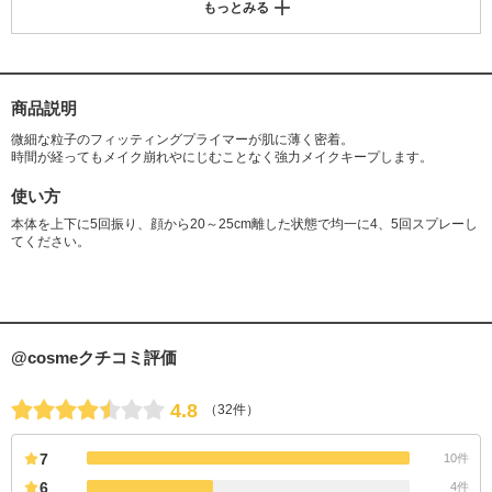
もっとみる
ノール、ヒアルロン酸Na、BG、ローズマリー葉エキス、チャ葉エキス、
ベルガモット果実エキス
商品説明
微細な粒子のフィッティングプライマーが肌に薄く密着。
時間が経ってもメイク崩れやにじむことなく強力メイクキープします。
使い方
本体を上下に5回振り、顔から20～25cm離した状態で均一に4、5回スプレーし
てください。
@cosmeクチコミ評価
4.8
（32件）
7
10件
6
4件