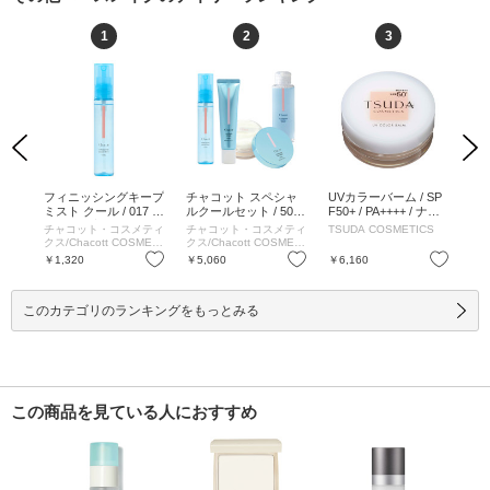
1
2
3
Previous
Next
ベー
フィニッシングキープ
チャコット スペシャ
UVカラーバーム / SP
エ
ュラル
ミスト クール / 017 /
ルクールセット / 50m
F50+ / PA++++ / ナチ
ル
 ナチ
50ml / 限定品 / 017 / 5
l、15g、42g、100ml /
ュラルピンク / 18g /
ィクサ
チャコット・コスメティ
チャコット・コスメティ
TSUDA COSMETICS
JU
0ml
50ml、15g、42g、100
本体 / 無香料 / ナチュ
クス/Chacott COSMETI
クス/Chacott COSMETI
ml
ラルピンク / 18g
CS
CS
お気に入り
お気に入り
お気に入り
￥1,320
￥5,060
￥6,160
￥2
このカテゴリのランキングをもっとみる
この商品を見ている人におすすめ