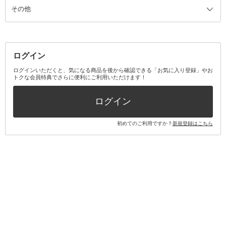
その他
ミラー・鏡
消臭剤・芳香剤
歯ブラシ
キット・セット全て
詰替容器・アトマイザー
ファブリックミスト
デンタルフロス
スキンケアキット
その他メイクアップ・ケアグッズ
マスク・ティッシュ
マウスウォッシュ・スプレー
ベースメイクキット
その他全て
その他日用品・雑貨
口臭清涼・ケア剤
メイクアップキット
その他
ログイン
その他オーラルケア
ボディケアキット
ヘアケアキット
ログインいただくと、気になる商品を後から確認できる「お気に入り登録」やお
トクな会員特典でさらに便利にご利用いただけます！
その他キット・セット
ログイン
初めてのご利用ですか？
新規登録はこちら