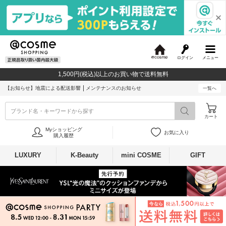
ログイン
メニュー
@
c
1,500円(税込)以上のお買い物で送料無料
o
s
【お知らせ】
地震による配送影響
メンテナンスのお知らせ
一覧へ
m
e
ブランド名・キーワードから探す
カート
Myショッピング
お気に入り
購入履歴
LUXURY
K-Beauty
mini COSME
GIFT