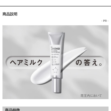
パク、加水分解コラーゲン、加水分解ヒアルロン酸、加水分解シルク、セ
ラミドNG、イソステアリン酸コレステリル、ポリシリコーン‐9、乳酸、乳
酸Na、ジペプチド‐15、アルギニン、アスパラギン酸、グリシン、アラニ
商品説明
ン、セリン、バリン、イソロイシン、プロリン、トレオニン、ヒスチジ
- PR -
ン、フェニルアラニン、PCA、PCA‐Na、BG、ホホバ種子油、シア脂油、
ツバキ種子油、セバシン酸ジエチル、トリエチルヘキサノイン、PEG‐40
水添ヒマシ油、安息香酸Na、水酸化Na、メトキシケイヒ酸エチルへキシ
ル、ラウレス‐4、ラウレス‐23、ラウレス硫酸Na、ベヘントリモニウムク
ロリド、ベンジルアルコール、フェノキシエタノール、エタノール、香料
商品特徴