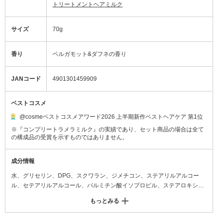
トリートメントヘアミルク
サイズ
70g
香り
ベルガモット&ダフネの香り
JANコード
4901301459909
ベストコスメ
@cosmeベストコスメアワード2026 上半期新作ベストヘアケア 第1位
※『コンプリートラメラミルク』の実績であり、セット商品の場合は全て
の構成品の受賞を示すものではありません。
成分情報
水、グリセリン、DPG、スクワラン、ジメチコン、ステアリルアルコー
ル、セテアリルアルコール、パルミチン酸イソプロピル、ステアロキシプ
ロジメチルアミン、加水分解ケラチン(羊毛)、ビスメトキシプロピルアミ
もっとみる
ドイソドコサン、リンゴ酸、ラノリン脂肪酸、オリーブ果実油、ジラウラ
ミドグルタミドリシンNa、γ‐ドコサラクトン、加水分解コンキオリンタン