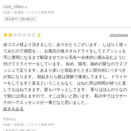
Lizzy_100p
さん
31歳
普通肌
クチコミ投稿 50件
モニター・プレゼント
2
2026/08/09
@コスメ様より頂きました。ありがとうございます。 しばらく使っ
てみたので感想を…。お風呂の後タオルドライをして２プッシュを
手に透明になるまで馴染ませてから毛先〜全体的に揉み込むように
付けてドライヤーをしています。 短め、猫毛、細めの髪なので２プ
ッシュで足ります。あまり多いと朝起きたときに部分的にベタつき
が気になります。 朝起きたら髪は寝癖で爆発してますし、ドライヤ
ーをしてもすぐ直るということもなく、はねた所は時間が経つと直
してもはねてきます。髪もパサッとしてます。 香りはほんのりなの
で朝には消えますので、そこは良いと思います。 私の中ではラサー
ナのヘアエッセンスが一番だなと思いました
…
続きをみる
ﾘﾉﾘﾉ
さん
44歳
混合肌
クチコミ投稿 39件