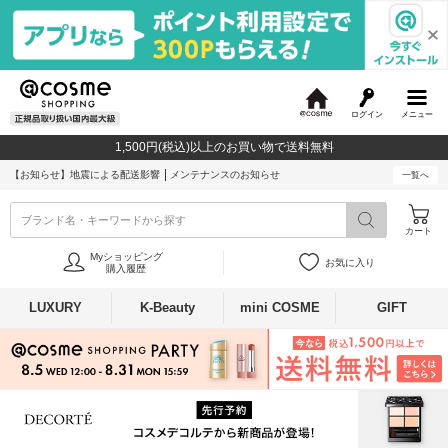
ログイン
メニュー
@
c
1,500円(税込)以上のお買い物で送料無料
o
s
【お知らせ】
地震による配送影響
メンテナンスのお知らせ
一覧へ
m
e
ブランド名・キーワードから探す
カート
Myショッピング
お気に入り
購入履歴
LUXURY
K-Beauty
mini COSME
GIFT