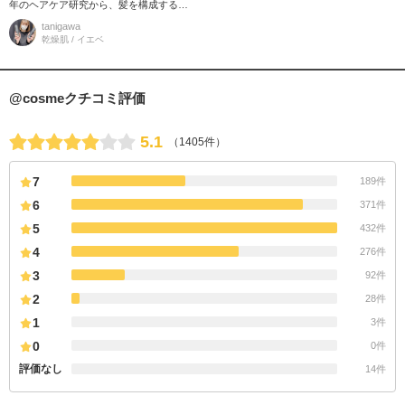
年のヘアケア研究から、髪を構成する要
素である、「タンパク質」と「脂質」に
tanigawa
着目！ 美しい髪に必要不可欠な
乾燥肌 / イエベ
@cosmeクチコミ評価
5.1
（1405件）
7
189件
6
371件
5
432件
4
276件
3
92件
2
28件
1
3件
0
0件
評価なし
14件