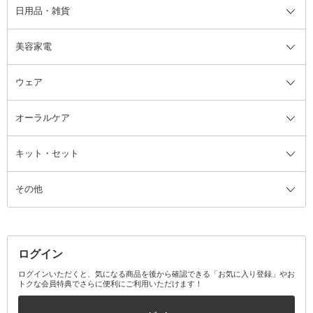
日用品・雑貨
洗顔グッズ
マッサージ・ボディケアグッズ
ヘア・ヘアケアグッズ全て
ビューラー
アイケアグッズ
ヘアブラシ
美容家電
ブラシ・チップ
かかと・角質ケアグッズ
ヘアゴム
日用品・雑貨全て
二重まぶた用アイテム
エクササイズ器具・グッズ
ヘアピン・ヘアクリップ
洗剤
ウェア
ツィザー・毛抜き
絆創膏
ヘアバンド
柔軟剤
美容家電全て
眉・鼻毛・甘皮はさみ
その他ボディケアグッズ
ヘアカーラー
サニタリー・生理用品
フェイスケア美容家電
ルームフレグランス・ディフュー
オーラルケア
カミソリ
ヘッドマッサージブラシ
ボディケア美容家電
ウェア全て
角栓抜き
その他ヘア・ヘアケアグッズ
エッセンシャルオイル
ヘアケアスタイリング美容家電
インナー
ザー
ファンデーション・パウダーケー
キット・セット
アロマキャンドル
その他美容家電
レッグウェア
オーラルケア全て
化粧ポーチ・メイクボックス
お香・インセンス
その他ウェア
歯磨き粉
ス
その他
ミラー・鏡
消臭剤・芳香剤
歯ブラシ
キット・セット全て
詰替容器・アトマイザー
ファブリックミスト
デンタルフロス
スキンケアキット
その他メイクアップ・ケアグッズ
マスク・ティッシュ
マウスウォッシュ・スプレー
ベースメイクキット
その他全て
その他日用品・雑貨
口臭清涼・ケア剤
メイクアップキット
その他
ログイン
その他オーラルケア
ボディケアキット
ヘアケアキット
ログインいただくと、気になる商品を後から確認できる「お気に入り登録」やお
トクな会員特典でさらに便利にご利用いただけます！
その他キット・セット