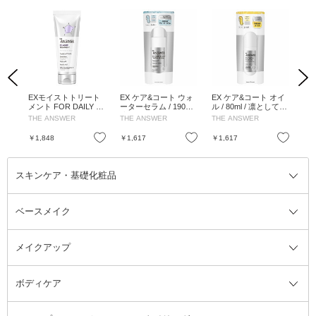
Previous
Next
 カ
EXモイストトリート
EX ケア&コート ウォ
EX ケア&コート オイ
ス
 /
メント FOR DAILY D
ーターセラム / 190ml /
ル / 80ml / 凛として洗
プー
ラウン
AMAGE / 220g / ベル
凛として洗練されたベ
練されたベルガモット
0m
THE ANSWER
THE ANSWER
THE ANSWER
TH
ンフロ
ガモット&ダフネの香
ルガモット&ダフネの
&ダフネの香り
フ
り
香り
お気に入り
お気に入り
お気に入り
￥1,848
￥1,617
￥1,617
￥1
スキンケア・基礎化粧品
ベースメイク
スキンケア・基礎化粧品全て
クレンジング
メイクアップ
洗顔料
ベースメイク全て
化粧水
化粧下地・コントロールカラー
ボディケア
美容液
BBクリーム
メイクアップ全て
乳液
CCクリーム
マスカラ・マスカラ下地
ボディソープ・ハンドソープ・石