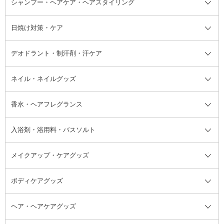
シャンプー・ヘアケア・ヘアスタイリング
オールインワン化粧品
コンシーラー
まつげ美容液
ボディケア全て
フェイスクリーム
ファンデーション
つけまつげ
けん
シャンプー・ヘアケア・ヘアスタ
日焼け対策・ケア
フェイスオイル・バーム
フェイスパウダー
アイシャドウ
ボディケア
化粧液
その他ベースメイク
アイシャドウベース
ハンドケア
シャンプー・コンディショナー
イリング全て
デオドラント・制汗剤・汗ケア
ブースター・導入液
アイブロウ・眉マスカラ
レッグ・フットケア
洗い流さないトリートメント
日焼け対策・ケア全て
シートパック・マスク
アイライナー
ネック・デコルテケア
ヘアパック・ヘアマスク
日焼け止め
デオドラント・制汗剤・汗ケア全
ボディ用デオドラント・制汗剤・
ネイル・ネイルグッズ
洗い流すパック・マスク
チーク
バストケア
ヘアスタイリング剤
サンオイル・タンニング
アイクリーム・アイケア
口紅・リップグロス
ヒップケア
ヘアカラー・カラーリング
アフターサンケア
て
汗ケア
フット用デオドラント・制汗剤・
香水・ヘアフレグランス
リップクリーム・リップケア
ハイライト・シェーディング
ネイルケア
頭皮ケア・育毛剤
その他日焼け対策・UVケア
ネイル・ネイルグッズ全て
ゴマージュ・ピーリング
その他メイクアップ
ネイルケアグッズ
パーマ液
マニキュア
汗ケア
その他シャンプー・ヘアケア・ヘ
入浴剤・浴用料・バスソルト
顔用マッサージ料
脱毛・除毛ケア
ジェルネイル
香水・ヘアフレグランス全て
その他スキンケア
その他ボディケア
ネイルアートグッズ
香水
アスタイリング
メイクアップ・ケアグッズ
リムーバー・除光液
フレグランスミスト
入浴剤・浴用料・バスソルト全て
ヘアフレグランス
入浴剤・浴用料
ボディケアグッズ
その他香水・ヘアフレグランス
バスソルト
メイクアップ・ケアグッズ全て
パフ・スポンジ
ヘア・ヘアケアグッズ
コットン・綿棒
ボディケアグッズ全て
あぶらとり紙
ボディ・バスグッズ