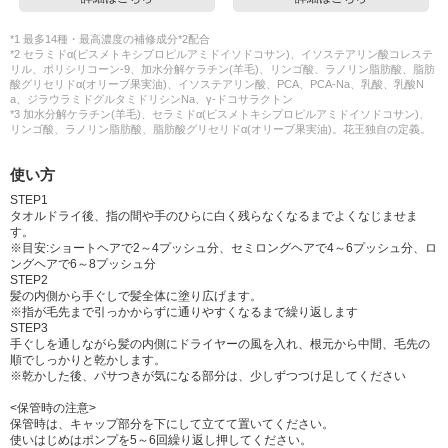
*1 最多14種・最高濃度の補修成分*2配合
*2 セラミドα(ビスメトキシプロピルアミドイソドコサン)、イソステアリン酸コレステ
リル、ポリシリコーン-9、加水分解ケラチン(羊毛)、リンゴ酸、ラノリン脂肪酸、脂肪
酸グリセリドα(オリーブ果実油)、イソステアリン酸、PCA、PCA-Na、乳酸、乳酸N
a、ジラウラミドグルタミドリシンNa、γ-ドコサラクトン
*3 加水分解ケラチン(羊毛)、セラミドα(ビスメトキシプロピルアミドイソドコサン)、
リンゴ酸、ラノリン脂肪酸、脂肪酸グリセリドα(オリーブ果実油)。花王独自の定義。
使い方
STEP1
タオルドライ後、指の間や手のひらに白く残らなくなるまでよくなじませま
す。
※目安:ショートヘアで2～4プッシュ分、セミロングヘアで4～6プッシュ分、ロ
ングヘアで6～8プッシュ分
STEP2
髪の内側から手ぐしで髪全体に塗り広げます。
※指が毛先まで引っかからずに通りやすくなるまで繰り返します
STEP3
手ぐしを通しながら髪の内側にドライヤーの風を入れ、根元から中間、毛先の
順でしっかりと乾かします。
※乾かした後、パサつきが気になる部分は、少しずつつけ足してください
<保管時の注意>
保管時は、キャップ部分を下にして立てて置いてください。
使いはじめはポンプを5～6回繰り返し押してください。