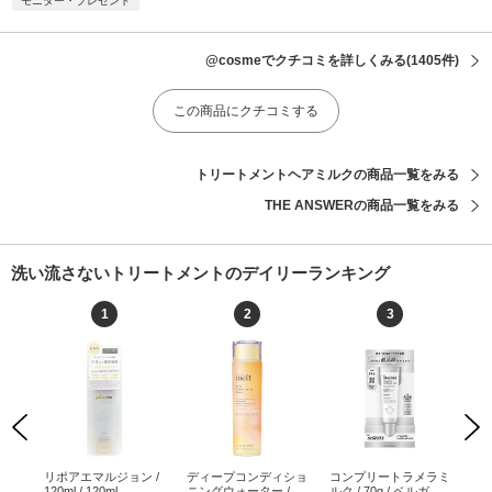
モニター・プレゼント
@cosmeでクチコミを詳しくみる
(1405件)
この商品にクチコミする
トリートメントヘアミルクの商品一覧をみる
THE ANSWERの商品一覧をみる
洗い流さないトリートメントのデイリーランキング
1
2
3
Previous
Next
 グ
リポアエマルジョン /
ディープコンディショ
コンプリートラメラミ
サ
 ヘ
120ml / 120ml
ニングウォーター / 17
ルク / 70g / ベルガモ
100