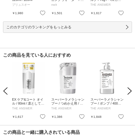
/ 45
0ml / 170ml
ット&ダフネの香り / 7
00
プリュスオー
melt
THE ANSWER
モ
ーラル
0g
240
お気に入り
お気に入り
お気に入り
￥1,980
￥1,501
￥1,617
￥5
このカテゴリのランキングをもっとみる
この商品を見ている人におすすめ
Previous
Next
用オー
EX ケア&コート オイ
スーパーラメラシャン
スーパーラメラシャン
E
 オ
ル / 80ml / 凛として洗
プー / つめかえ用 / 32
プー / ポンプ / 400ml /
ント
 /
練されたベルガモット
0ml / ベルガモット&ダ
ベルガモット&ダフネ
MA
THE ANSWER
THE ANSWER
THE ANSWER
TH
&ダフネの香り
フネの香り
の香り
モ
お気に入り
お気に入り
お気に入り
￥1,617
￥1,386
￥1,848
￥1
この商品と一緒に購入されている商品