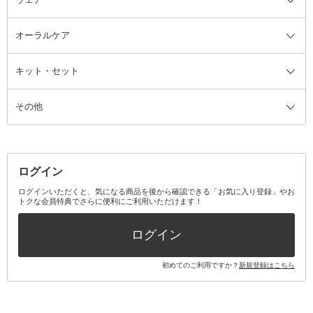
ツィザー・毛抜き
絆創膏
ヘアバンド
柔軟剤
美容家電全て
眉・鼻毛・甘皮はさみ
その他ボディケアグッズ
ヘアカーラー
サニタリー・生理用品
フェイスケア美容家電
ルームフレグランス・ディフュー
オーラルケア
カミソリ
ヘッドマッサージブラシ
ボディケア美容家電
ウェア全て
角栓抜き
その他ヘア・ヘアケアグッズ
エッセンシャルオイル
ヘアケアスタイリング美容家電
インナー
ザー
ファンデーション・パウダーケー
キット・セット
アロマキャンドル
その他美容家電
レッグウェア
オーラルケア全て
化粧ポーチ・メイクボックス
お香・インセンス
その他ウェア
歯磨き粉
ス
その他
ミラー・鏡
消臭剤・芳香剤
歯ブラシ
キット・セット全て
詰替容器・アトマイザー
ファブリックミスト
デンタルフロス
スキンケアキット
その他メイクアップ・ケアグッズ
マスク・ティッシュ
マウスウォッシュ・スプレー
ベースメイクキット
その他全て
その他日用品・雑貨
口臭清涼・ケア剤
メイクアップキット
その他
ログイン
その他オーラルケア
ボディケアキット
ヘアケアキット
ログインいただくと、気になる商品を後から確認できる「お気に入り登録」やお
トクな会員特典でさらに便利にご利用いただけます！
その他キット・セット
ログイン
初めてのご利用ですか？
新規登録はこちら