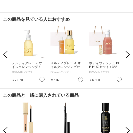
この商品を見ている人におすすめ
Previous
Next
 ク
メルティグレース オ
メルティグレース オ
ボディウォッシュ BE
ボ
 本
イルクレンジング / 限
イルクレンジングセッ
E HUGセット / 385m
E 
定品、【ミニー】 / 20
ト / 200mL、35mL、1
L、10mL、1枚
ット
HACCI(ハッチ)
HACCI(ハッチ)
HACCI(ハッチ)
HA
0mL / ハニーレモンの
枚
mL
香り
お気に入り
お気に入り
お気に入り
￥7,370
￥7,370
￥6,600
￥1
この商品と一緒に購入されている商品
Previous
Next