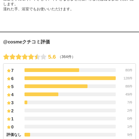
します。
濡れた手、浴室でもお使いいただけます。
@cosmeクチコミ評価
5.6
（364件）
7
80件
6
128件
5
88件
4
49件
3
7件
2
2件
1
0件
0
1件
評価なし
9件