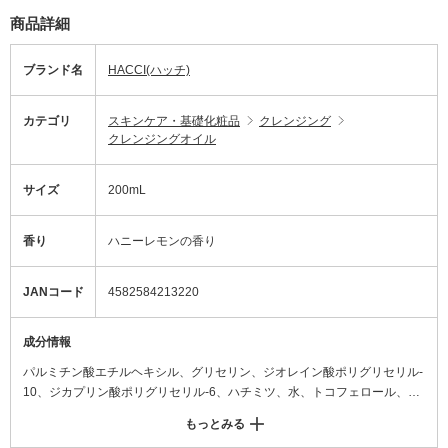
商品詳細
ブランド名
HACCI(ハッチ)
カテゴリ
スキンケア・基礎化粧品
クレンジング
クレンジングオイル
サイズ
200mL
香り
ハニーレモンの香り
JANコード
4582584213220
成分情報
パルミチン酸エチルヘキシル、グリセリン、ジオレイン酸ポリグリセリル-
10、ジカプリン酸ポリグリセリル-6、ハチミツ、水、トコフェロール、カ
ラメル、ぺンテト酸5Na、コメヌカ油、サフラワー油、カニナバラ果実
もっとみる
油、ホホバ種子油、フィチン酸、酸化銀、オプンチアフィクスインジカ果