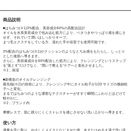
実エキス、ジパルミチン酸アスコルビル、香料
商品説明
■はちみつ(※1)3%配合、美容成分84%の高配合設計
オイルを水系美容成分で包み込む処方により、ベタつきやつっぱり感を感じさ
せず、それでいて潤いはしっかりキープ。
まつ毛エクステをしている方、濡れた手や浴室でも使用可能です。
3%配合のはちみつ(※1)がクッションのようなとろみ感をもたらし、しっとり
とした後肌へ導きます。
さらに、美容液成分を84%配合した処方により、クレンジングというステップ
を”落とす”だけでなく、“潤いで整える”ケアへと進化させました。
※1…保湿
■新構造のオイルクレンジング
最先端(※2)の技術により、クレンジング中にオイル粒子が1/20 サイズの微細粒
子へと変化。
まるではちみつのような濃密なテクスチャーがすすぐ瞬間にふわりとほどけて
軽やかに。
※2…ブランド内
摩擦レスで、肌に残りにくくストレスを感じさせない洗い上がりへ導きます。
使い方
適量を手に取り、やさしくメイクとなじませた後、水またはぬるま湯で洗い流