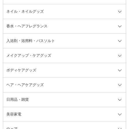
デオドラント・制汗剤・汗ケア全
ボディ用デオドラント・制汗剤・
ネイル・ネイルグッズ
洗い流すパック・マスク
チーク
バストケア
ヘアスタイリング剤
サンオイル・タンニング
アイクリーム・アイケア
口紅・リップグロス
ヒップケア
ヘアカラー・カラーリング
アフターサンケア
て
汗ケア
フット用デオドラント・制汗剤・
香水・ヘアフレグランス
リップクリーム・リップケア
ハイライト・シェーディング
ネイルケア
頭皮ケア・育毛剤
その他日焼け対策・UVケア
ネイル・ネイルグッズ全て
ゴマージュ・ピーリング
その他メイクアップ
ネイルケアグッズ
パーマ液
マニキュア
汗ケア
その他シャンプー・ヘアケア・ヘ
入浴剤・浴用料・バスソルト
顔用マッサージ料
脱毛・除毛ケア
ジェルネイル
香水・ヘアフレグランス全て
その他スキンケア
その他ボディケア
ネイルアートグッズ
香水
アスタイリング
メイクアップ・ケアグッズ
リムーバー・除光液
フレグランスミスト
入浴剤・浴用料・バスソルト全て
ヘアフレグランス
入浴剤・浴用料
ボディケアグッズ
その他香水・ヘアフレグランス
バスソルト
メイクアップ・ケアグッズ全て
パフ・スポンジ
ヘア・ヘアケアグッズ
コットン・綿棒
ボディケアグッズ全て
あぶらとり紙
ボディ・バスグッズ
日用品・雑貨
洗顔グッズ
マッサージ・ボディケアグッズ
ヘア・ヘアケアグッズ全て
ビューラー
アイケアグッズ
ヘアブラシ
美容家電
ブラシ・チップ
かかと・角質ケアグッズ
ヘアゴム
日用品・雑貨全て
二重まぶた用アイテム
エクササイズ器具・グッズ
ヘアピン・ヘアクリップ
洗剤
ウェア