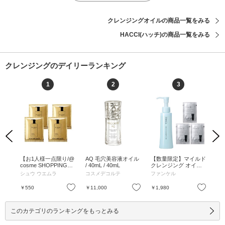
クレンジングオイルの商品一覧をみる
HACCI(ハッチ)の商品一覧をみる
クレンジングのデイリーランキング
1
2
3
Previous
Next
キア
【お1人様一点限り/@
AQ 毛穴美容液オイル
【数量限定】マイルド
ス
 50
cosme SHOPPING限
/ 40mL / 40mL
クレンジング オイル1
ズ
かな優
定】アルティム8∞ ス
本+洗顔パウチ3回分
プ /
ーテ
シュウ ウエムラ
コスメデコルテ
ファンケル
ア
美な
ブリム ビューティ ク
プレゼント / 120mL×1
レンジング オイルn 4
本、2.0g×3包 / 120mL
お気に入り
お気に入り
お気に入り
￥550
￥11,000
￥1,980
￥2
回分 お試しセット / 4
×1本、2.0g×3包
mL×4 / 4mL×4
このカテゴリのランキングをもっとみる