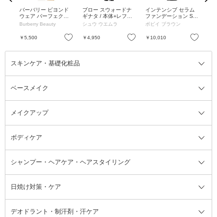
BE
バーバリー ビヨンド
ブロー スウォードナ
インテンシブ セラム
IZU
ウェア パーフェクテ
ギナタ / 本体+レフィ
ファンデーション SP
st 
ィング コンシーラー /
ル / エイコーン
F 40 (PA++++) / SPF4
Burberry Beauty
シュウ ウエムラ
ボビイ ブラウン
ウ
40 LIGHT NEUTRAL /
0 / PA++++ / N-042 ベ
8mL / 軽く、長時間快
ージュ / 30ml
お気に入り
お気に入り
お気に入り
￥5,500
￥4,950
￥10,010
￥2
適な付け心地
スキンケア・基礎化粧品
ベースメイク
スキンケア・基礎化粧品全て
クレンジング
メイクアップ
洗顔料
ベースメイク全て
化粧水
化粧下地・コントロールカラー
ボディケア
美容液
BBクリーム
メイクアップ全て
乳液
CCクリーム
マスカラ・マスカラ下地
ボディソープ・ハンドソープ・石
シャンプー・ヘアケア・ヘアスタイリング
オールインワン化粧品
コンシーラー
まつげ美容液
ボディケア全て
フェイスクリーム
ファンデーション
つけまつげ
けん
シャンプー・ヘアケア・ヘアスタ
日焼け対策・ケア
フェイスオイル・バーム
フェイスパウダー
アイシャドウ
ボディケア
化粧液
その他ベースメイク
アイシャドウベース
ハンドケア
シャンプー・コンディショナー
イリング全て
デオドラント・制汗剤・汗ケア
ブースター・導入液
アイブロウ・眉マスカラ
レッグ・フットケア
洗い流さないトリートメント
日焼け対策・ケア全て
シートパック・マスク
アイライナー
ネック・デコルテケア
ヘアパック・ヘアマスク
日焼け止め