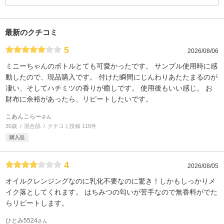
最新のクチコミ
5
2026/08/06
ミニーちゃんのボトルとても可愛かったです。 サンプル使用時に感
動したので、現品購入です。 付けた瞬間にじんわりあたたまるのが
凄い、そしてハチミツの香りが癒しです。 使用後もいい感じ。 お
財布に余裕があったら、リピートしたいです。
こあんこらー
さん
30歳
混合肌
クチコミ投稿 116件
購入品
4
2026/08/05
オイルクレンジングなのに乳化不要なのに驚き！しかもしっかりメ
イク落としてくれます。 はちみつの匂いが苦手なので無香料がでた
らリピートします。
ひとみ5524
さん