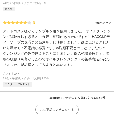
24歳
普通肌
クチコミ投稿 8件
購入品
6
2026/07/30
アットコスメ様からサンプルを頂き使用しました。 オイルクレンジ
ングは乾燥しすぎるという苦手意識があったのですが、HACCIボデ
ィーソープの保湿力の高さを信じ使用しました。顔に広げるとじん
わり温かくて不思議な感覚です。w洗顔不要とのことでしたので、
クレンジングのみで終えることにしました。顔の乾燥を感じず、翌
朝の肌触りも良かったのでオイルクレンジングへの苦手意識が変わ
りました。現品購入してみようと思います。
みノむし
さん
29歳
敏感肌
クチコミ投稿 228件
モニター・プレゼント
@cosmeでクチコミを詳しくみる
(364件)
この商品にクチコミする