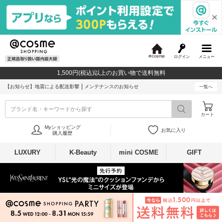
ログイン
メニュー
@
c
1,500円(税込)以上のお買い物で送料無料
o
s
【お知らせ】
地震による配送影響
メンテナンスのお知らせ
一覧へ
m
e
ブランド名・キーワードから探す
カート
Myショッピング
お気に入り
購入履歴
LUXURY
K-Beauty
mini COSME
GIFT