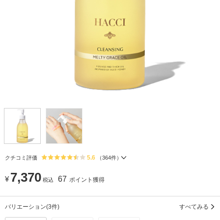
5.6
クチコミ評価
（
364
件）
7,370
¥
67
ポイント獲得
税込
バリエーション
(3件)
すべてみる