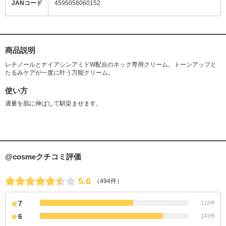
JANコード
4595058060152
商品説明
レチノールとナイアシンアミドW配合のネック専用クリーム。トーンアップと
たるみケアが一度に叶う万能クリーム。
使い方
適量を肌に伸ばして馴染ませます。
@cosmeクチコミ評価
5.6
（494件）
7
112件
6
147件