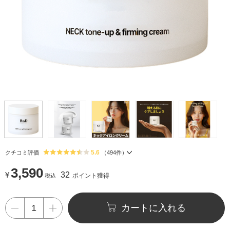
5.6
クチコミ評価
（
494
件）
3,590
¥
32
ポイント獲得
税込
カートに入れる