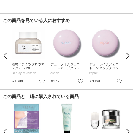
この商品を見ている人におすすめ
Previous
Next
酒粕ハチミツグロウマ
デューライクジェロー
デューライクジェロー
朝
 ケ
スク / 150ml
トーンアップクッショ
トーンアップクッショ
ム /
ン / SPF50+ / PA+++ /
ン / SPF50+ / PA+++ /
/ 9
Beauty of Joseon
espoir
espoir
50
スノーブルー / 15g
ヌーディーピーチ / 15
g
お気に入り
お気に入り
お気に入り
￥1,980
￥3,190
￥3,190
￥1
この商品と一緒に購入されている商品
Previous
Next