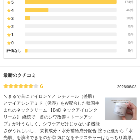
5
174件
4
46件
3
10件
2
0件
1
0件
0
0件
評価なし
5件
最新のクチコミ
6
2026/08/08
＼まるで首にアイロン？／ レチノール（整肌）
とナイアシンアミド（保湿）をW配合した韓国生
まれのネッククリーム 【BnD ネックアイロンク
リーム】 継続で「首のシワ改善＋トーンアッ
プ」が叶うらしく、シワケアだけじゃない多機能
さがうれしいし、 栄養成分・水分補給成分配合 塗った側から「水
光肌」を演出できるのが◎ 気になるテクスチャーはもっちり濃厚。