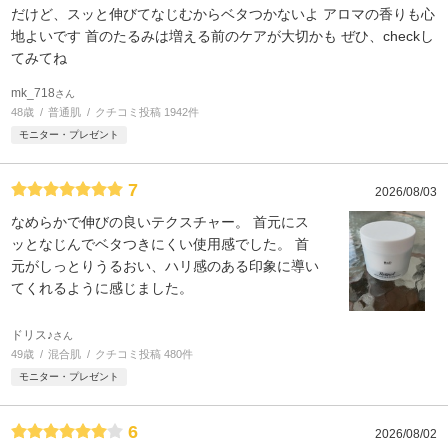
だけど、スッと伸びてなじむからベタつかないよ アロマの香りも心
地よいです 首のたるみは増える前のケアが大切かも ぜひ、checkし
てみてね
mk_718
さん
48歳
普通肌
クチコミ投稿 1942件
モニター・プレゼント
7
2026/08/03
なめらかで伸びの良いテクスチャー。 首元にス
ッとなじんでベタつきにくい使用感でした。 首
元がしっとりうるおい、ハリ感のある印象に導い
てくれるように感じました。
ドリス♪
さん
49歳
混合肌
クチコミ投稿 480件
モニター・プレゼント
6
2026/08/02