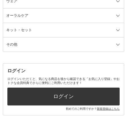
ウェア
ツィザー・毛抜き
絆創膏
ヘアバンド
柔軟剤
美容家電全て
眉・鼻毛・甘皮はさみ
その他ボディケアグッズ
ヘアカーラー
サニタリー・生理用品
フェイスケア美容家電
ルームフレグランス・ディフュー
オーラルケア
カミソリ
ヘッドマッサージブラシ
ボディケア美容家電
ウェア全て
角栓抜き
その他ヘア・ヘアケアグッズ
エッセンシャルオイル
ヘアケアスタイリング美容家電
インナー
ザー
ファンデーション・パウダーケー
キット・セット
アロマキャンドル
その他美容家電
レッグウェア
オーラルケア全て
化粧ポーチ・メイクボックス
お香・インセンス
その他ウェア
歯磨き粉
ス
その他
ミラー・鏡
消臭剤・芳香剤
歯ブラシ
キット・セット全て
詰替容器・アトマイザー
ファブリックミスト
デンタルフロス
スキンケアキット
その他メイクアップ・ケアグッズ
マスク・ティッシュ
マウスウォッシュ・スプレー
ベースメイクキット
その他全て
その他日用品・雑貨
口臭清涼・ケア剤
メイクアップキット
その他
ログイン
その他オーラルケア
ボディケアキット
ヘアケアキット
ログインいただくと、気になる商品を後から確認できる「お気に入り登録」やお
トクな会員特典でさらに便利にご利用いただけます！
その他キット・セット
ログイン
初めてのご利用ですか？
新規登録はこちら