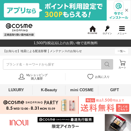
ログイン
メニュー
@
c
1,500円(税込)以上のお買い物で送料無料
o
s
【お知らせ】
地震による配送影響
メンテナンスのお知らせ
一覧へ
m
e
ブランド名・キーワードから探す
カート
Myショッピング
お気に入り
購入履歴
LUXURY
K-Beauty
mini COSME
GIFT