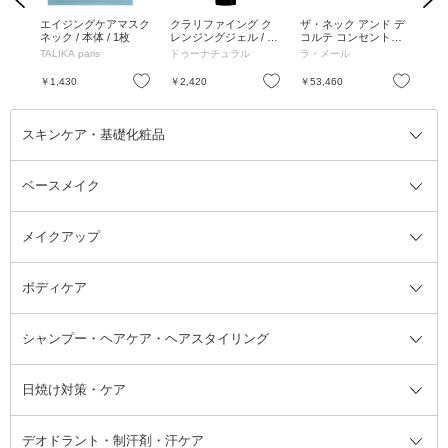
エイジングケアマスク
クラリファイング ク
ザ・ネック アンド デ
バス
ネック / 本体 / 1枚
レンジングジェル / 本
コルテ コンセントレ
包
体 / 120g / リラックス
ート / 50ml
TALIKA paris
ドゥーナチュラル
ラ・メール
ポ
ハーバルブーケの香り
お気に入り
お気に入り
お気に入り
￥1,430
￥2,420
￥53,460
￥6
スキンケア・基礎化粧品
ベースメイク
スキンケア・基礎化粧品全て
クレンジング
メイクアップ
洗顔料
ベースメイク全て
化粧水
化粧下地・コントロールカラー
ボディケア
美容液
BBクリーム
メイクアップ全て
乳液
CCクリーム
マスカラ・マスカラ下地
ボディソープ・ハンドソープ・石
シャンプー・ヘアケア・ヘアスタイリング
オールインワン化粧品
コンシーラー
まつげ美容液
ボディケア全て
フェイスクリーム
ファンデーション
つけまつげ
けん
シャンプー・ヘアケア・ヘアスタ
日焼け対策・ケア
フェイスオイル・バーム
フェイスパウダー
アイシャドウ
ボディケア
化粧液
その他ベースメイク
アイシャドウベース
ハンドケア
シャンプー・コンディショナー
イリング全て
デオドラント・制汗剤・汗ケア
ブースター・導入液
アイブロウ・眉マスカラ
レッグ・フットケア
洗い流さないトリートメント
日焼け対策・ケア全て
シートパック・マスク
アイライナー
ネック・デコルテケア
ヘアパック・ヘアマスク
日焼け止め