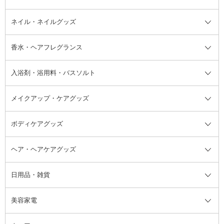
デオドラント・制汗剤・汗ケア全
ボディ用デオドラント・制汗剤・
ネイル・ネイルグッズ
洗い流すパック・マスク
チーク
バストケア
ヘアスタイリング剤
サンオイル・タンニング
アイクリーム・アイケア
口紅・リップグロス
ヒップケア
ヘアカラー・カラーリング
アフターサンケア
て
汗ケア
フット用デオドラント・制汗剤・
香水・ヘアフレグランス
リップクリーム・リップケア
ハイライト・シェーディング
ネイルケア
頭皮ケア・育毛剤
その他日焼け対策・UVケア
ネイル・ネイルグッズ全て
ゴマージュ・ピーリング
その他メイクアップ
ネイルケアグッズ
パーマ液
マニキュア
汗ケア
その他シャンプー・ヘアケア・ヘ
入浴剤・浴用料・バスソルト
顔用マッサージ料
脱毛・除毛ケア
ジェルネイル
香水・ヘアフレグランス全て
その他スキンケア
その他ボディケア
ネイルアートグッズ
香水
アスタイリング
メイクアップ・ケアグッズ
リムーバー・除光液
フレグランスミスト
入浴剤・浴用料・バスソルト全て
ヘアフレグランス
入浴剤・浴用料
ボディケアグッズ
その他香水・ヘアフレグランス
バスソルト
メイクアップ・ケアグッズ全て
パフ・スポンジ
ヘア・ヘアケアグッズ
コットン・綿棒
ボディケアグッズ全て
あぶらとり紙
ボディ・バスグッズ
日用品・雑貨
洗顔グッズ
マッサージ・ボディケアグッズ
ヘア・ヘアケアグッズ全て
ビューラー
アイケアグッズ
ヘアブラシ
美容家電
ブラシ・チップ
かかと・角質ケアグッズ
ヘアゴム
日用品・雑貨全て
二重まぶた用アイテム
エクササイズ器具・グッズ
ヘアピン・ヘアクリップ
洗剤