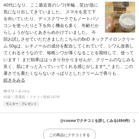
40代になり、ここ最近首のシワ(年輪…笑)が急に
気になり出してきていました。 スマホを見て下
を向いていたり、ディスクワークでもノートパソ
コンを使ったりと下を向く機会も多く、年齢だか
らしょうがないとあきらめかけていました。 今
回お試しさせていただきましたこちらのBnD ネックアイロンクリー
ム 50gは、レチノールの成分を配合してくれていて、シワん改善し
てくれるそうなので、毎晩シワが薄くなることを期待して、使って
います！ まだ効果ははっきり分かりませんが、クリームのなじみも
良く、肌にすっと入っていってくれる感じがします^_^ また、この
暑さでも重たくならないさっぱりとしたクリームで香りも
…
続きをみる
ゆりり～ん♪
さん
42歳
普通肌
クチコミ投稿 147件
モニター・プレゼント
@cosmeでクチコミを詳しくみる
(494件)
この商品にクチコミする