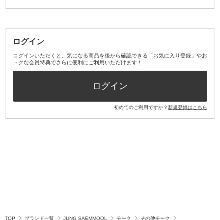
その他メイクアップ・ケアグッズ
マスク・ティッシュ
マウスウォッシュ・スプレー
ベースメイクキット
その他全て
その他日用品・雑貨
口臭清涼・ケア剤
メイクアップキット
その他
ログイン
その他オーラルケア
ボディケアキット
ヘアケアキット
ログインいただくと、気になる商品を後から確認できる「お気に入り登録」やお
トクな会員特典でさらに便利にご利用いただけます！
その他キット・セット
ログイン
初めてのご利用ですか？
新規登録はこちら
TOP
ブランド一覧
JUNG SAEMMOOL
チーク
その他チーク