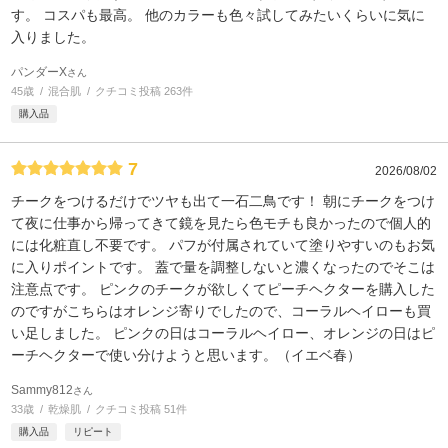
す。 コスパも最高。 他のカラーも色々試してみたいくらいに気に
入りました。
パンダーX
さん
45歳
混合肌
クチコミ投稿 263件
購入品
7
2026/08/02
チークをつけるだけでツヤも出て一石二鳥です！ 朝にチークをつけ
て夜に仕事から帰ってきて鏡を見たら色モチも良かったので個人的
には化粧直し不要です。 パフが付属されていて塗りやすいのもお気
に入りポイントです。 蓋で量を調整しないと濃くなったのでそこは
注意点です。 ピンクのチークが欲しくてピーチヘクターを購入した
のですがこちらはオレンジ寄りでしたので、コーラルヘイローも買
い足しました。 ピンクの日はコーラルヘイロー、オレンジの日はピ
ーチヘクターで使い分けようと思います。（イエベ春）
Sammy812
さん
33歳
乾燥肌
クチコミ投稿 51件
購入品
リピート