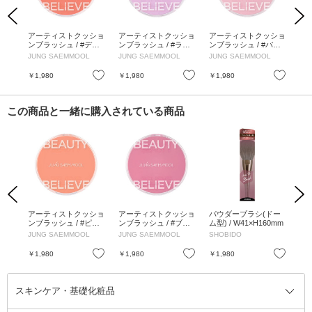
Previous
Next
 チ
アーティストクッショ
アーティストクッショ
アーティストクッショ
ア
チャイ
ンブラッシュ / #デュ
ンブラッシュ / #ラベ
ンブラッシュ / #バブ
ンブ
ーイーコーラル / 4g
ンダーピンク / 4g
リーピンク / 4g
ップ
JUNG SAEMMOOL
JUNG SAEMMOOL
JUNG SAEMMOOL
JU
お気に入り
お気に入り
お気に入り
￥1,980
￥1,980
￥1,980
￥1
この商品と一緒に購入されている商品
Previous
Next
イン
アーティストクッショ
アーティストクッショ
パウダーブラシ(ドー
ア
ドール
ンブラッシュ / #ピー
ンブラッシュ / #ブル
ム型) / W41×H160mm
ンブ
チネクター / 4g
ーミングパンジー / 4g
ロー
JUNG SAEMMOOL
JUNG SAEMMOOL
SHOBIDO
JU
お気に入り
お気に入り
お気に入り
￥1,980
￥1,980
￥1,980
￥1
スキンケア・基礎化粧品