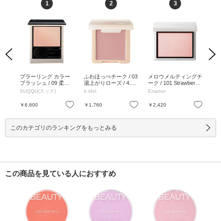
1
2
3
Previous
Next
 リ
ブラーリング カラー
ふわほっぺチーク / 03
メロウメルティングチ
イ
 06
ブラッシュ / 09 柔響 -
湯上がりローズ / 4.5g
ーク / 101 Strawberry
キッ
.5mL
YAWAHIBIKI / 6.4g /
/ 03 湯上がりローズ /
milk / 4.5g / 101 Straw
00
SUQQU(スック)
b idol
Enamor
NA
 8.
本体 / 09 柔響 -YAWA
4.5g
berry milk / 4.5g
8.5
HIBIKI / 6.4g
SM 
お気に入り
お気に入り
お気に入り
￥6,600
￥1,760
￥2,420
￥5
このカテゴリのランキングをもっとみる
この商品を見ている人におすすめ