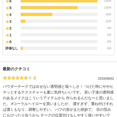
6
185件
5
135件
4
76件
3
15件
2
4件
1
2件
0
0件
評価なし
6件
最新のクチコミ
6
2026/08/02
パウダーチークでは出せない透明感と瑞々しさ！ つけた時にややヒ
ヤッとするテクスチャーも夏に気持ちいいです。 若い子達の透明感
のあるメイクはこういうアイテムから 作られるんだなーと思いまし
た。 #コーラルヘイローを買いましたが、 濃すぎず、重ね付けすれ
ば濃くもなり、調整しやすい。 パフの形がまた絶妙で、 目の窪み
にもぴったり合うから チークの位置付けもしやすく使いやすいで