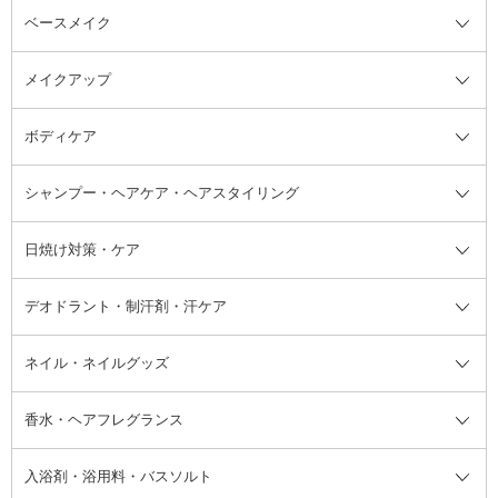
ベースメイク
スキンケア・基礎化粧品全て
クレンジング
メイクアップ
洗顔料
ベースメイク全て
化粧水
化粧下地・コントロールカラー
ボディケア
美容液
BBクリーム
メイクアップ全て
乳液
CCクリーム
マスカラ・マスカラ下地
ボディソープ・ハンドソープ・石
シャンプー・ヘアケア・ヘアスタイリング
オールインワン化粧品
コンシーラー
まつげ美容液
ボディケア全て
フェイスクリーム
ファンデーション
つけまつげ
けん
シャンプー・ヘアケア・ヘアスタ
日焼け対策・ケア
フェイスオイル・バーム
フェイスパウダー
アイシャドウ
ボディケア
化粧液
その他ベースメイク
アイシャドウベース
ハンドケア
シャンプー・コンディショナー
イリング全て
デオドラント・制汗剤・汗ケア
ブースター・導入液
アイブロウ・眉マスカラ
レッグ・フットケア
洗い流さないトリートメント
日焼け対策・ケア全て
シートパック・マスク
アイライナー
ネック・デコルテケア
ヘアパック・ヘアマスク
日焼け止め
デオドラント・制汗剤・汗ケア全
ボディ用デオドラント・制汗剤・
ネイル・ネイルグッズ
洗い流すパック・マスク
チーク
バストケア
ヘアスタイリング剤
サンオイル・タンニング
アイクリーム・アイケア
口紅・リップグロス
ヒップケア
ヘアカラー・カラーリング
アフターサンケア
て
汗ケア
フット用デオドラント・制汗剤・
香水・ヘアフレグランス
リップクリーム・リップケア
ハイライト・シェーディング
ネイルケア
頭皮ケア・育毛剤
その他日焼け対策・UVケア
ネイル・ネイルグッズ全て
ゴマージュ・ピーリング
その他メイクアップ
ネイルケアグッズ
パーマ液
マニキュア
汗ケア
その他シャンプー・ヘアケア・ヘ
入浴剤・浴用料・バスソルト
顔用マッサージ料
脱毛・除毛ケア
ジェルネイル
香水・ヘアフレグランス全て
その他スキンケア
その他ボディケア
ネイルアートグッズ
香水
アスタイリング