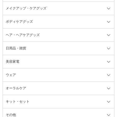
メイクアップ・ケアグッズ
リムーバー・除光液
フレグランスミスト
入浴剤・浴用料・バスソルト全て
ヘアフレグランス
入浴剤・浴用料
ボディケアグッズ
その他香水・ヘアフレグランス
バスソルト
メイクアップ・ケアグッズ全て
パフ・スポンジ
ヘア・ヘアケアグッズ
コットン・綿棒
ボディケアグッズ全て
あぶらとり紙
ボディ・バスグッズ
日用品・雑貨
洗顔グッズ
マッサージ・ボディケアグッズ
ヘア・ヘアケアグッズ全て
ビューラー
アイケアグッズ
ヘアブラシ
美容家電
ブラシ・チップ
かかと・角質ケアグッズ
ヘアゴム
日用品・雑貨全て
二重まぶた用アイテム
エクササイズ器具・グッズ
ヘアピン・ヘアクリップ
洗剤
ウェア
ツィザー・毛抜き
絆創膏
ヘアバンド
柔軟剤
美容家電全て
眉・鼻毛・甘皮はさみ
その他ボディケアグッズ
ヘアカーラー
サニタリー・生理用品
フェイスケア美容家電
ルームフレグランス・ディフュー
オーラルケア
カミソリ
ヘッドマッサージブラシ
ボディケア美容家電
ウェア全て
角栓抜き
その他ヘア・ヘアケアグッズ
エッセンシャルオイル
ヘアケアスタイリング美容家電
インナー
ザー
ファンデーション・パウダーケー
キット・セット
アロマキャンドル
その他美容家電
レッグウェア
オーラルケア全て
化粧ポーチ・メイクボックス
お香・インセンス
その他ウェア
歯磨き粉
ス
その他
ミラー・鏡
消臭剤・芳香剤
歯ブラシ
キット・セット全て
詰替容器・アトマイザー
ファブリックミスト
デンタルフロス
スキンケアキット