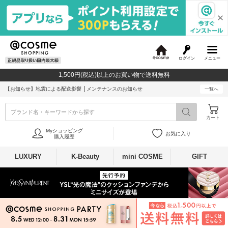
ログイン
メニュー
@
c
1,500円(税込)以上のお買い物で送料無料
o
s
【お知らせ】
地震による配送影響
メンテナンスのお知らせ
一覧へ
m
e
ブランド名・キーワードから探す
カート
Myショッピング
お気に入り
購入履歴
LUXURY
K-Beauty
mini COSME
GIFT