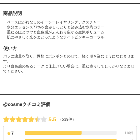
商品説明
・ベースはがれなしのイージーレイヤリングテクスチャー
・水分エッセンス77%を含みしっとりと染み込む水彩カラー
・重ねるほどツヤと血色感がふんわり広がる生気ボリューム
・肌にやさしく光をまとったようなライトピンキ―コーラル
使い方
パフに適量を取り、両類にポンポンとのせて、軽く叩き込むようになじませま
す。
より血色感のあるチークに仕上げたい場合は、重ね塗りしてしっかりなじませ
てください。
@cosmeクチコミ評価
5.5
（539件）
7
116件