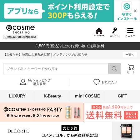
ログイン
メニュー
@
c
1,500円(税込)以上のお買い物で送料無料
o
s
【お知らせ】
地震による配送影響
メンテナンスのお知らせ
一覧へ
m
e
ブランド名・キーワードから探す
カート
Myショッピング
お気に入り
購入履歴
LUXURY
K-Beauty
mini COSME
GIFT