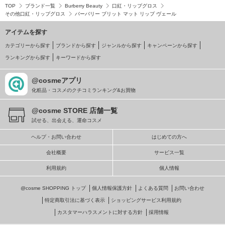
TOP
ブランド一覧
Burberry Beauty
口紅・リップグロス
その他口紅・リップグロス
バーバリー ブリット マット リップ ヴェール
アイテムを探す
カテゴリーから探す
ブランドから探す
ジャンルから探す
キャンペーンから探す
ランキングから探す
キーワードから探す
@cosmeアプリ
化粧品・コスメのクチコミランキング&お買物
@cosme STORE 店舗一覧
試せる、出会える、運命コスメ
ヘルプ・お問い合わせ
はじめての方へ
会社概要
サービス一覧
利用規約
個人情報
@cosme SHOPPING トップ
個人情報保護方針
よくある質問
お問い合わせ
特定商取引法に基づく表示
ショッピングサービス利用規約
カスタマーハラスメントに対する方針
採用情報