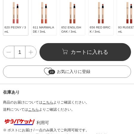
620 PEONY / 3
611 MARMALA
652 ENGLISH
656 RED BRIC
93 RUSEET
mL
DE / 3mL
OAK / 3mL
K / 3mL
mL
カートに入れる
お気に入りに登録
23
在庫あり
商品のお届けについては
こちら
よりご確認ください。
送料については
こちら
よりご確認ください。
利用可
※ ポストにお届け / 一点のみ購入でご利用可能です。