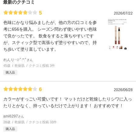
最新のクチコミ
5
2026/07/22
色味にかなり悩みましたが、他の方の口コミを参
考に656を購入。 シーズン問わず使いやすい色味
で良かったです。 飲食をすると落ちやすいです
が、スティック型で嵩張らず塗りやすいので、持
ち歩いて塗り直しています。
れんり･☆ﾟ:*:ﾟ
さん
45歳
乾燥肌
クチコミ投稿 3件
購入品
6
2026/06/28
カラーがすっごい可愛いです！ マットだけど乾燥したりシワに入っ
たりとかなく、持っているだけで上がります！ おすすめです！
ami6297
さん
28歳
乾燥肌
クチコミ投稿 33件
購入品