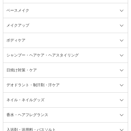
ベースメイク
スキンケア・基礎化粧品全て
クレンジング
メイクアップ
洗顔料
ベースメイク全て
化粧水
化粧下地・コントロールカラー
ボディケア
美容液
BBクリーム
メイクアップ全て
乳液
CCクリーム
マスカラ・マスカラ下地
ボディソープ・ハンドソープ・石
シャンプー・ヘアケア・ヘアスタイリング
オールインワン化粧品
コンシーラー
まつげ美容液
ボディケア全て
フェイスクリーム
ファンデーション
つけまつげ
けん
シャンプー・ヘアケア・ヘアスタ
日焼け対策・ケア
フェイスオイル・バーム
フェイスパウダー
アイシャドウ
ボディケア
化粧液
その他ベースメイク
アイシャドウベース
ハンドケア
シャンプー・コンディショナー
イリング全て
デオドラント・制汗剤・汗ケア
ブースター・導入液
アイブロウ・眉マスカラ
レッグ・フットケア
洗い流さないトリートメント
日焼け対策・ケア全て
シートパック・マスク
アイライナー
ネック・デコルテケア
ヘアパック・ヘアマスク
日焼け止め
デオドラント・制汗剤・汗ケア全
ボディ用デオドラント・制汗剤・
ネイル・ネイルグッズ
洗い流すパック・マスク
チーク
バストケア
ヘアスタイリング剤
サンオイル・タンニング
アイクリーム・アイケア
口紅・リップグロス
ヒップケア
ヘアカラー・カラーリング
アフターサンケア
て
汗ケア
フット用デオドラント・制汗剤・
香水・ヘアフレグランス
リップクリーム・リップケア
ハイライト・シェーディング
ネイルケア
頭皮ケア・育毛剤
その他日焼け対策・UVケア
ネイル・ネイルグッズ全て
ゴマージュ・ピーリング
その他メイクアップ
ネイルケアグッズ
パーマ液
マニキュア
汗ケア
その他シャンプー・ヘアケア・ヘ
入浴剤・浴用料・バスソルト
顔用マッサージ料
脱毛・除毛ケア
ジェルネイル
香水・ヘアフレグランス全て
その他スキンケア
その他ボディケア
ネイルアートグッズ
香水