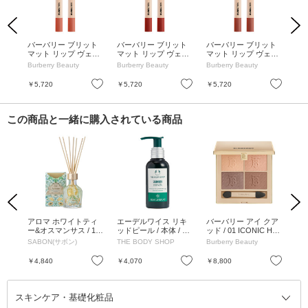
Previous
Next
ット
バーバリー ブリット
バーバリー ブリット
バーバリー ブリット
バ
OSE
マット リップ ヴェー
マット リップ ヴェー
マット リップ ヴェー
マ
ル / 611 MARMALADE
ル / 93 RUSEET / 3mL
ル / 656 RED BRICK /
ル /
Burberry Beauty
Burberry Beauty
Burberry Beauty
Bur
/ 3mL
3mL
K /
お気に入り
お気に入り
お気に入り
￥5,720
￥5,720
￥5,720
￥5
この商品と一緒に購入されている商品
Previous
Next
ンク
アロマ ホワイトティ
エーデルワイス リキ
バーバリー アイ クア
G
ップ
ー&オスマンサス / 10
ッドピール / 本体 / 10
ッド / 01 ICONIC HO
ン
ml
0mL
0ml
NEY / 4.7g / シルクの
スク
SABON(サボン)
THE BODY SHOP
Burberry Beauty
TH
ような仕上がり
ン
お気に入り
お気に入り
お気に入り
￥4,840
￥4,070
￥8,800
￥4
スキンケア・基礎化粧品