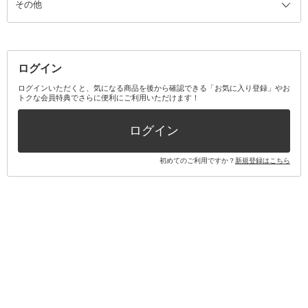
その他
ミラー・鏡
消臭剤・芳香剤
歯ブラシ
キット・セット全て
詰替容器・アトマイザー
ファブリックミスト
デンタルフロス
スキンケアキット
その他メイクアップ・ケアグッズ
マスク・ティッシュ
マウスウォッシュ・スプレー
ベースメイクキット
その他全て
その他日用品・雑貨
口臭清涼・ケア剤
メイクアップキット
その他
ログイン
その他オーラルケア
ボディケアキット
ヘアケアキット
ログインいただくと、気になる商品を後から確認できる「お気に入り登録」やお
トクな会員特典でさらに便利にご利用いただけます！
その他キット・セット
ログイン
初めてのご利用ですか？
新規登録はこちら