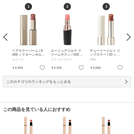
1
2
3
Previous
Next
シア
ベアカラーバーム / E
ルージュデコルテ ク
デューイーメルト リ
コ
プス
X09 ノクターンボルド
リームサテン / 03S m
ップカラー / 03 シャ
ト 
 ハ
ー / 3.5g / EX09 ノク
y philosophy / 3.5g / 0
イ ハート / 3.6g / レフ
y R
ルナソル
コスメデコルテ
RMK
AD
 ブ
ターンボルドー / 3.5g
3S my philosophy / 3.5
ィル / 03 シャイ ハー
epp
 ノッ
g
ト / 3.6g
お気に入り
お気に入り
お気に入り
￥4,950
￥5,500
￥3,080
￥4
ャス
5g
このカテゴリのランキングをもっとみる
この商品を見ている人におすすめ