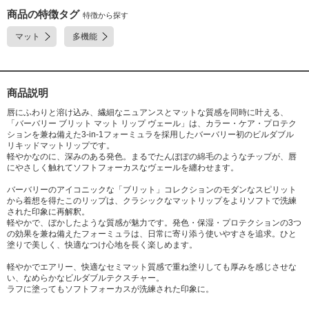
商品の特徴タグ
特徴から探す
マット
多機能
商品説明
唇にふわりと溶け込み、繊細なニュアンスとマットな質感を同時に叶える、
「バーバリー ブリット マット リップ ヴェール」は、カラー・ケア・プロテク
ションを兼ね備えた3-in-1フォーミュラを採用したバーバリー初のビルダブル
リキッドマットリップです。
軽やかなのに、深みのある発色。まるでたんぽぽの綿毛のようなチップが、唇
にやさしく触れてソフトフォーカスなヴェールを纏わせます。
バーバリーのアイコニックな「ブリット」コレクションのモダンなスピリット
から着想を得たこのリップは、クラシックなマットリップをよりソフトで洗練
された印象に再解釈。
軽やかで、ぼかしたような質感が魅力です。発色・保湿・プロテクションの3つ
の効果を兼ね備えたフォーミュラは、日常に寄り添う使いやすさを追求。ひと
塗りで美しく、快適なつけ心地を長く楽しめます。
軽やかでエアリー、快適なセミマット質感で重ね塗りしても厚みを感じさせな
い、なめらかなビルダブルテクスチャー。
ラフに塗ってもソフトフォーカスが洗練された印象に。