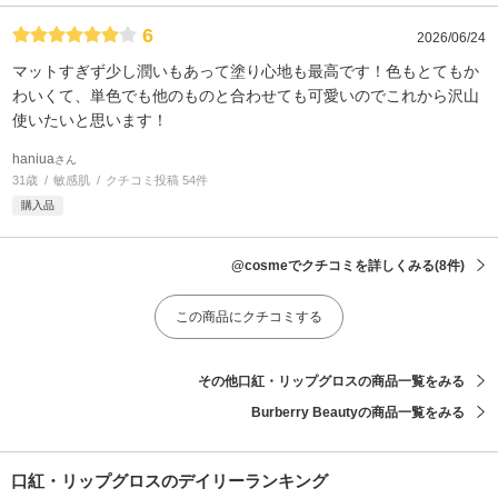
6
2026/06/24
マットすぎず少し潤いもあって塗り心地も最高です！色もとてもか
わいくて、単色でも他のものと合わせても可愛いのでこれから沢山
使いたいと思います！
haniua
さん
31歳
敏感肌
クチコミ投稿 54件
購入品
@cosmeでクチコミを詳しくみる
(8件)
この商品にクチコミする
その他口紅・リップグロスの商品一覧をみる
Burberry Beautyの商品一覧をみる
口紅・リップグロスのデイリーランキング