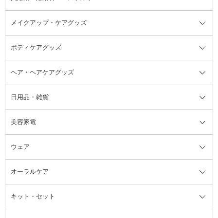
アスタイリング
メイクアップ・ケアグッズ
リムーバー・除光液
フレグランスミスト
入浴剤・浴用料・バスソルト全て
ヘアフレグランス
入浴剤・浴用料
ボディケアグッズ
その他香水・ヘアフレグランス
バスソルト
メイクアップ・ケアグッズ全て
パフ・スポンジ
ヘア・ヘアケアグッズ
コットン・綿棒
ボディケアグッズ全て
あぶらとり紙
ボディ・バスグッズ
日用品・雑貨
洗顔グッズ
マッサージ・ボディケアグッズ
ヘア・ヘアケアグッズ全て
ビューラー
アイケアグッズ
ヘアブラシ
美容家電
ブラシ・チップ
かかと・角質ケアグッズ
ヘアゴム
日用品・雑貨全て
二重まぶた用アイテム
エクササイズ器具・グッズ
ヘアピン・ヘアクリップ
洗剤
ウェア
ツィザー・毛抜き
絆創膏
ヘアバンド
柔軟剤
美容家電全て
眉・鼻毛・甘皮はさみ
その他ボディケアグッズ
ヘアカーラー
サニタリー・生理用品
フェイスケア美容家電
ルームフレグランス・ディフュー
オーラルケア
カミソリ
ヘッドマッサージブラシ
ボディケア美容家電
ウェア全て
角栓抜き
その他ヘア・ヘアケアグッズ
エッセンシャルオイル
ヘアケアスタイリング美容家電
インナー
ザー
ファンデーション・パウダーケー
キット・セット
アロマキャンドル
その他美容家電
レッグウェア
オーラルケア全て
化粧ポーチ・メイクボックス
お香・インセンス
その他ウェア
歯磨き粉
ス