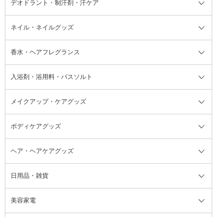
デオドラント・制汗剤・汗ケア
ブースター・導入液
アイブロウ・眉マスカラ
レッグ・フットケア
洗い流さないトリートメント
日焼け対策・ケア全て
シートパック・マスク
アイライナー
ネック・デコルテケア
ヘアパック・ヘアマスク
日焼け止め
デオドラント・制汗剤・汗ケア全
ボディ用デオドラント・制汗剤・
ネイル・ネイルグッズ
洗い流すパック・マスク
チーク
バストケア
ヘアスタイリング剤
サンオイル・タンニング
アイクリーム・アイケア
口紅・リップグロス
ヒップケア
ヘアカラー・カラーリング
アフターサンケア
て
汗ケア
フット用デオドラント・制汗剤・
香水・ヘアフレグランス
リップクリーム・リップケア
ハイライト・シェーディング
ネイルケア
頭皮ケア・育毛剤
その他日焼け対策・UVケア
ネイル・ネイルグッズ全て
ゴマージュ・ピーリング
その他メイクアップ
ネイルケアグッズ
パーマ液
マニキュア
汗ケア
その他シャンプー・ヘアケア・ヘ
入浴剤・浴用料・バスソルト
顔用マッサージ料
脱毛・除毛ケア
ジェルネイル
香水・ヘアフレグランス全て
その他スキンケア
その他ボディケア
ネイルアートグッズ
香水
アスタイリング
メイクアップ・ケアグッズ
リムーバー・除光液
フレグランスミスト
入浴剤・浴用料・バスソルト全て
ヘアフレグランス
入浴剤・浴用料
ボディケアグッズ
その他香水・ヘアフレグランス
バスソルト
メイクアップ・ケアグッズ全て
パフ・スポンジ
ヘア・ヘアケアグッズ
コットン・綿棒
ボディケアグッズ全て
あぶらとり紙
ボディ・バスグッズ
日用品・雑貨
洗顔グッズ
マッサージ・ボディケアグッズ
ヘア・ヘアケアグッズ全て
ビューラー
アイケアグッズ
ヘアブラシ
美容家電
ブラシ・チップ
かかと・角質ケアグッズ
ヘアゴム
日用品・雑貨全て
二重まぶた用アイテム
エクササイズ器具・グッズ
ヘアピン・ヘアクリップ
洗剤