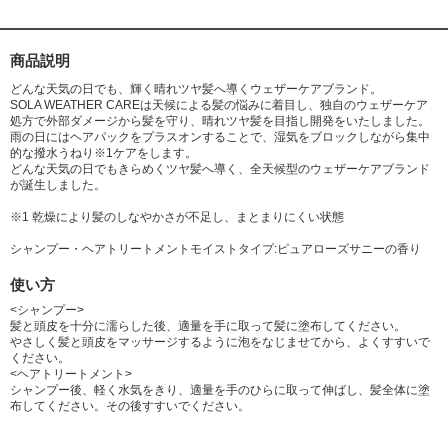
商品説明
どんな天気の日でも、輝く晴れツヤ髪へ導くウェザーケアブランド。
SOLA WEATHER CAREは天候による髪の悩みに着目し、独自のウェザーケア
処方で外部ダメージから髪を守り、晴れツヤ髪を目指し開発をいたしました。
雨の日にはヘアパックをプラスオンすることで、湿気をブロックしながら集中
的な撥水うねり※1ケアをします。
どんな天気の日でもきらめくツヤ髪へ導く、全天候型のウェザーケアブランド
が誕生しました。
※1 乾燥により髪のしなやかさが不足し、まとまりにくい状態
シャンプー・ヘアトリートメントモイストタイプ:ピュアローズサニーの香り
使い方
<シャンプー>
髪と頭皮を十分に濡らした後、適量を手に取って髪に塗布してください。
やさしく髪と頭皮をマッサージするように泡をなじませてから、よくすすいで
ください。
<ヘアトリートメント>
シャンプー後、軽く水気をきり、適量を手のひらに取って伸ばし、髪全体に塗
布してください。その後すすいでください。