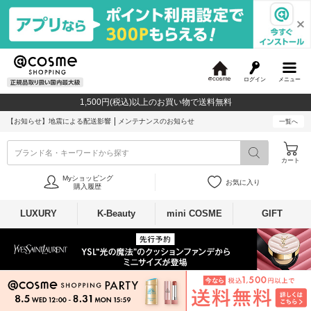
ログイン
メニュー
@
c
1,500円(税込)以上のお買い物で送料無料
o
s
【お知らせ】
地震による配送影響
メンテナンスのお知らせ
一覧へ
m
e
ブランド名・キーワードから探す
カート
Myショッピング
お気に入り
購入履歴
LUXURY
K-Beauty
mini COSME
GIFT