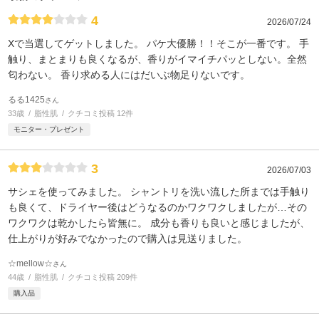
4
2026/07/24
Xで当選してゲットしました。 パケ大優勝！！そこが一番です。 手
触り、まとまりも良くなるが、香りがイマイチパッとしない。全然
匂わない。 香り求める人にはだいぶ物足りないです。
るる1425
さん
33歳
脂性肌
クチコミ投稿 12件
モニター・プレゼント
3
2026/07/03
サシェを使ってみました。 シャントリを洗い流した所までは手触り
も良くて、ドライヤー後はどうなるのかワクワクしましたが…その
ワクワクは乾かしたら皆無に。 成分も香りも良いと感じましたが、
仕上がりが好みでなかったので購入は見送りました。
☆mellow☆
さん
44歳
脂性肌
クチコミ投稿 209件
購入品