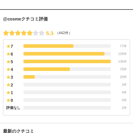
@cosmeクチコミ評価
5.3
（442件）
7
77件
6
126件
5
135件
4
75件
3
20件
2
3件
1
4件
0
0件
評価なし
2件
最新のクチコミ