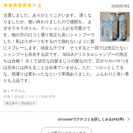
6
2026/07/01
当選しました。ありがとうございます。 遅くな
りましたが、使い終わりましたので感想を。 ま
ずキラキラボトル。テンション上がる可愛さで
す。他の方の口コミ通り泡立ち良いシャンプーで
した！私はスポーツをするので崩れないように髪
にスプレーします、頭皮も汗です、そうすると一回では泡立たない
シャンプーも存在する訳です。 SOLAクリスタルシャンプーの泡立
ちは合格！ 太くて頑丈な白髪まじりの髪なので、広がりやパサつき
は完全には抑えることは出来ていません。ただ、ツルンとしてる
な、指通りは変わったなという実感ありました。 ふんわりと良い香
りも上品です。
ゆぅママ♪
さん
41歳
混合肌
クチコミ投稿 57件
モニター・プレゼント
@cosmeでクチコミを詳しくみる
(442件)
この商品にクチコミする