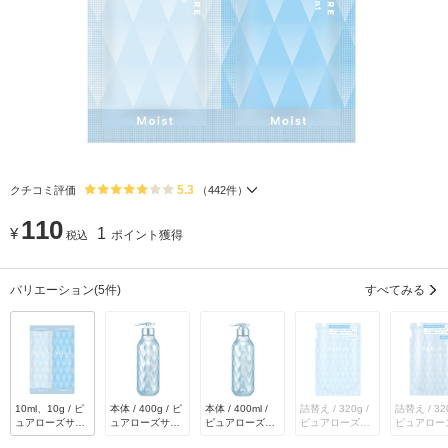
5.3
クチコミ評価
（
442
件）
110
¥
1
ポイント獲得
税込
バリエーション
(5件)
すべてみる
10ml、10g / ピ
本体 / 400g / ピ
本体 / 400ml /
詰替え / 320g /
詰替え / 320
ュアローズサニ
ュアローズサニ
ピュアローズサ
ピュアローズサ
ピュアロー
ーの香り
ーの香り
ニーの香り
ニーの香り
ニーの香り