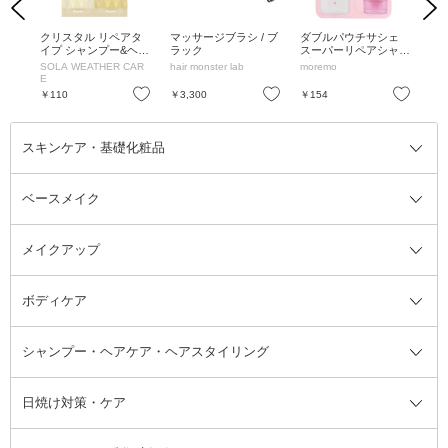
Previous
Next
ンプ
クリスタル リペアタ
マッサージブラシ / ブ
ダブルパウチサシェ
エ
 ス
イプ シャンプー&ヘア
ラック
スーパーリペアシャン
ーム
 10
トリートメント 2連お
プー&ヘアトリートメ
W
SOLA WEATHER CAR
hair monster lab
moremo
ロレ
ルガモ
試し / 10ml、10g / ハ
ントミラクル2X シグ
明
E
ピネスペアーサニーの
ネチャー / 本体 / 10ml
ブ
お気に入り
お気に入り
お気に入り
￥110
￥3,300
￥154
￥1
香り
スキンケア・基礎化粧品
ベースメイク
スキンケア・基礎化粧品全て
クレンジング
メイクアップ
洗顔料
ベースメイク全て
化粧水
化粧下地・コントロールカラー
ボディケア
美容液
BBクリーム
メイクアップ全て
乳液
CCクリーム
マスカラ・マスカラ下地
ボディソープ・ハンドソープ・石
シャンプー・ヘアケア・ヘアスタイリング
オールインワン化粧品
コンシーラー
まつげ美容液
ボディケア全て
フェイスクリーム
ファンデーション
つけまつげ
けん
シャンプー・ヘアケア・ヘアスタ
日焼け対策・ケア
フェイスオイル・バーム
フェイスパウダー
アイシャドウ
ボディケア
化粧液
その他ベースメイク
アイシャドウベース
ハンドケア
シャンプー・コンディショナー
イリング全て