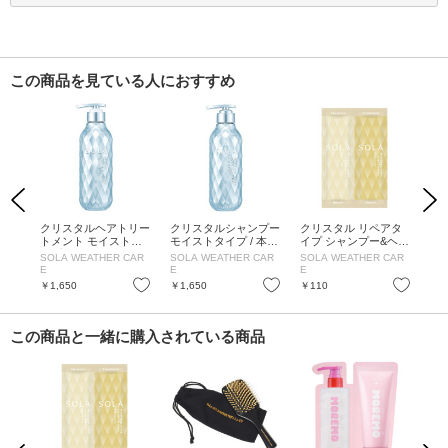
この商品を見ている人におすすめ
Previous
Next
ール
クリスタルヘアトリー
クリスタルシャンプー
クリスタル リペアタ
ク
 10
トメント モイストタ
モイストタイプ / 本体
イプ シャンプー&ヘア
ト
イプ / 本体 / 400g / ピ
/ 400ml / ピュアローズ
トリートメント 2連お
プ /
ニ
SOLA WEATHER CAR
SOLA WEATHER CAR
SOLA WEATHER CAR
SO
ュアローズサニーの香
サニーの香り
試し / 10ml、10g / ハ
ネ
E
E
E
E
り
ピネスペアーサニーの
り
お気に入り
お気に入り
お気に入り
￥1,650
￥1,650
￥110
￥1
香り
この商品と一緒に購入されている商品