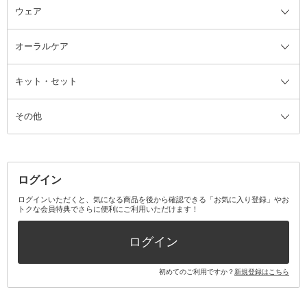
ウェア
ツィザー・毛抜き
絆創膏
ヘアバンド
柔軟剤
美容家電全て
眉・鼻毛・甘皮はさみ
その他ボディケアグッズ
ヘアカーラー
サニタリー・生理用品
フェイスケア美容家電
ルームフレグランス・ディフュー
オーラルケア
カミソリ
ヘッドマッサージブラシ
ボディケア美容家電
ウェア全て
角栓抜き
その他ヘア・ヘアケアグッズ
エッセンシャルオイル
ヘアケアスタイリング美容家電
インナー
ザー
ファンデーション・パウダーケー
キット・セット
アロマキャンドル
その他美容家電
レッグウェア
オーラルケア全て
化粧ポーチ・メイクボックス
お香・インセンス
その他ウェア
歯磨き粉
ス
その他
ミラー・鏡
消臭剤・芳香剤
歯ブラシ
キット・セット全て
詰替容器・アトマイザー
ファブリックミスト
デンタルフロス
スキンケアキット
その他メイクアップ・ケアグッズ
マスク・ティッシュ
マウスウォッシュ・スプレー
ベースメイクキット
その他全て
その他日用品・雑貨
口臭清涼・ケア剤
メイクアップキット
その他
ログイン
その他オーラルケア
ボディケアキット
ヘアケアキット
ログインいただくと、気になる商品を後から確認できる「お気に入り登録」やお
トクな会員特典でさらに便利にご利用いただけます！
その他キット・セット
ログイン
初めてのご利用ですか？
新規登録はこちら