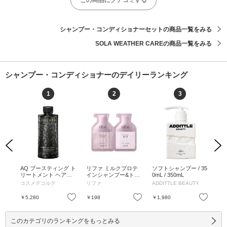
シャンプー・コンディショナーセットの商品一覧をみる
SOLA WEATHER CAREの商品一覧をみる
シャンプー・コンディショナーのデイリーランキング
1
2
3
Previous
Next
ャン
AQ ブースティング ト
リファ ミルクプロテ
ソフトシャンプー / 35
ソ
め替え
リートメント ヘアセ
インシャンプー&トリ
0mL / 350mL
/ 2
ラム / 200mL / 付け替
ートメント ピンク /
コスメデコルテ
リファ
ADDITTLE BEAUTY
AD
え / 200mL
ピンク / 10mL、10g /
パウチ / ピンク / 10m
お気に入り
お気に入り
お気に入り
￥5,280
￥198
￥1,980
￥1
L、10g
このカテゴリのランキングをもっとみる