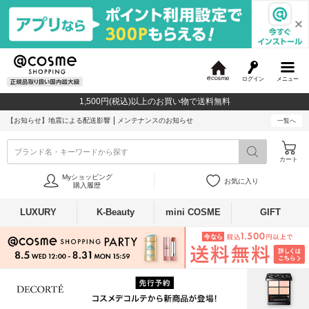
ログイン
メニュー
@
c
1,500円(税込)以上のお買い物で送料無料
o
s
【お知らせ】
地震による配送影響
メンテナンスのお知らせ
一覧へ
m
e
ブランド名・キーワードから探す
カート
Myショッピング
お気に入り
購入履歴
LUXURY
K-Beauty
mini COSME
GIFT