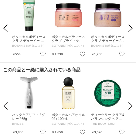
Previous
Next
 /
ボタニカルボディース
ボタニカルボディース
ボタニカルボディース
MI
精油の
クラブ デューイー ミ
クラブ ブライトケア /
クラブ デューイー / 2
RA
ニ / 50g
250g
50g / フィグ&ダージ
00g
BOTANIST(ボタニスト)
BOTANIST(ボタニスト)
BOTANIST(ボタニスト)
UL
リンティーの香り
お気に入り
お気に入り
お気に入り
￥550
￥1,738
￥1,738
￥1
この商品と一緒に購入されている商品
Previous
Next
リフ
ネックケアリフト / グ
ボタニカルヘアオイル
ティーツリー クリア&
角
レー / 65g
02 / 100mL
バランシング ヘアス
オイ
クラブ / 本体 / 240ml
BRiOSS
BOTANIST(ボタニスト)
THE BODY SHOP
ON
DS
お気に入り
お気に入り
お気に入り
￥3,850
￥1,650
￥3,520
￥1