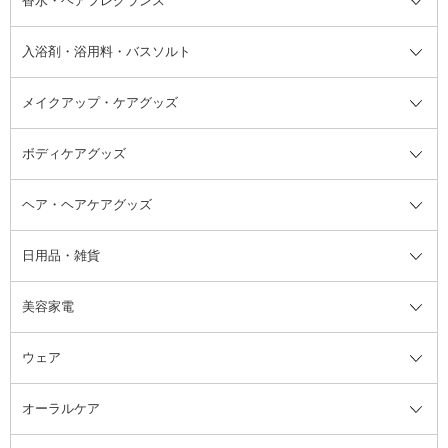
香水・ヘアフレグランス
リップクリーム・リップケア
ハイライト・シェーディング
ネイルケア
頭皮ケア・育毛剤
その他日焼け対策・UVケア
ネイル・ネイルグッズ全て
ゴマージュ・ピーリング
その他メイクアップ
ネイルケアグッズ
パーマ液
マニキュア
汗ケア
その他シャンプー・ヘアケア・ヘ
入浴剤・浴用料・バスソルト
顔用マッサージ料
脱毛・除毛ケア
ジェルネイル
香水・ヘアフレグランス全て
その他スキンケア
その他ボディケア
ネイルアートグッズ
香水
アスタイリング
メイクアップ・ケアグッズ
リムーバー・除光液
フレグランスミスト
入浴剤・浴用料・バスソルト全て
ヘアフレグランス
入浴剤・浴用料
ボディケアグッズ
その他香水・ヘアフレグランス
バスソルト
メイクアップ・ケアグッズ全て
パフ・スポンジ
ヘア・ヘアケアグッズ
コットン・綿棒
ボディケアグッズ全て
あぶらとり紙
ボディ・バスグッズ
日用品・雑貨
洗顔グッズ
マッサージ・ボディケアグッズ
ヘア・ヘアケアグッズ全て
ビューラー
アイケアグッズ
ヘアブラシ
美容家電
ブラシ・チップ
かかと・角質ケアグッズ
ヘアゴム
日用品・雑貨全て
二重まぶた用アイテム
エクササイズ器具・グッズ
ヘアピン・ヘアクリップ
洗剤
ウェア
ツィザー・毛抜き
絆創膏
ヘアバンド
柔軟剤
美容家電全て
眉・鼻毛・甘皮はさみ
その他ボディケアグッズ
ヘアカーラー
サニタリー・生理用品
フェイスケア美容家電
ルームフレグランス・ディフュー
オーラルケア
カミソリ
ヘッドマッサージブラシ
ボディケア美容家電
ウェア全て
角栓抜き
その他ヘア・ヘアケアグッズ
エッセンシャルオイル
ヘアケアスタイリング美容家電
インナー
ザー