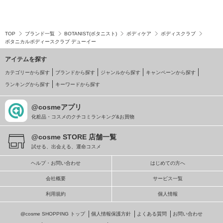
TOP
ブランド一覧
BOTANIST(ボタニスト)
ボディケア
ボディスクラブ
ボタニカルボディースクラブ デューイー
アイテムを探す
カテゴリーから探す
ブランドから探す
ジャンルから探す
キャンペーンから探す
ランキングから探す
キーワードから探す
@cosmeアプリ
化粧品・コスメのクチコミランキング&お買物
@cosme STORE 店舗一覧
試せる、出会える、運命コスメ
ヘルプ・お問い合わせ
はじめての方へ
会社概要
サービス一覧
利用規約
個人情報
@cosme SHOPPING トップ
個人情報保護方針
よくある質問
お問い合わせ