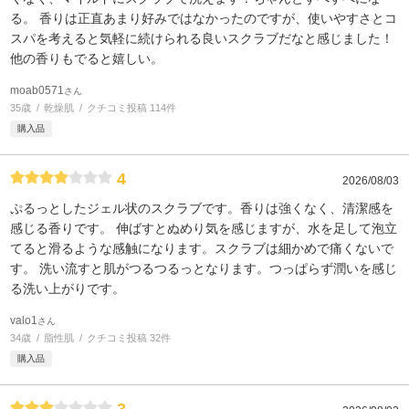
る。 香りは正直あまり好みではなかったのですが、使いやすさとコ
スパを考えると気軽に続けられる良いスクラブだなと感じました！
他の香りもでると嬉しい。
moab0571
さん
35歳
乾燥肌
クチコミ投稿 114件
購入品
4
2026/08/03
ぷるっとしたジェル状のスクラブです。香りは強くなく、清潔感を
感じる香りです。 伸ばすとぬめり気を感じますが、水を足して泡立
てると滑るような感触になります。スクラブは細かめで痛くないで
す。 洗い流すと肌がつるつるっとなります。つっぱらず潤いを感じ
る洗い上がりです。
valo1
さん
34歳
脂性肌
クチコミ投稿 32件
購入品
3