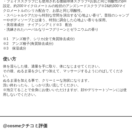
・フェイススクラブにも使用される微細球体スクラブ×お肌と同じ弱酸性のpH
設定。約200マイクロメートルの粒径のアンズシードスクラブ※2&約300マイ
クロメートルのシリカ配合で、お肌と同じ弱酸性。
・スペシャルケアだから特別な空間を演出する“心地よい香り”。普段のシャンプ
ーやボディソープとは違う、特別に調合した心地よい香りを採用。
・美容液成分 ナイアシンアミド※3 配合
・洗練されたハーバルなリーフグリーンとゼラニウムの香り
※1 アンズ種子、シリカ(全て角質除去成分)
※2 アンズ種子(角質除去成分)
※3 保湿成分
使い方
体を濡らした後、適量を手に取り、体になじませてください。
その後、ぬるま湯を少しずつ加えて、マッサージするようにのばしてくださ
い。
ぬるま湯を加える事で、クリーミーな泡状になります。
洗い終わったら、しっかり洗い流してください。
※泡立てることで全身にお使いいただけますが、顔やデリケートゾーンには使
用しないでください。
@cosmeクチコミ評価