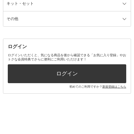
ファンデーション・パウダーケー
キット・セット
アロマキャンドル
その他美容家電
レッグウェア
オーラルケア全て
化粧ポーチ・メイクボックス
お香・インセンス
その他ウェア
歯磨き粉
ス
その他
ミラー・鏡
消臭剤・芳香剤
歯ブラシ
キット・セット全て
詰替容器・アトマイザー
ファブリックミスト
デンタルフロス
スキンケアキット
その他メイクアップ・ケアグッズ
マスク・ティッシュ
マウスウォッシュ・スプレー
ベースメイクキット
その他全て
その他日用品・雑貨
口臭清涼・ケア剤
メイクアップキット
その他
ログイン
その他オーラルケア
ボディケアキット
ヘアケアキット
ログインいただくと、気になる商品を後から確認できる「お気に入り登録」やお
トクな会員特典でさらに便利にご利用いただけます！
その他キット・セット
ログイン
初めてのご利用ですか？
新規登録はこちら