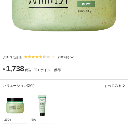
5.9
クチコミ評価
（
203
件）
1,738
¥
15
ポイント獲得
税込
バリエーション
(2件)
すべてみる
250g
50g