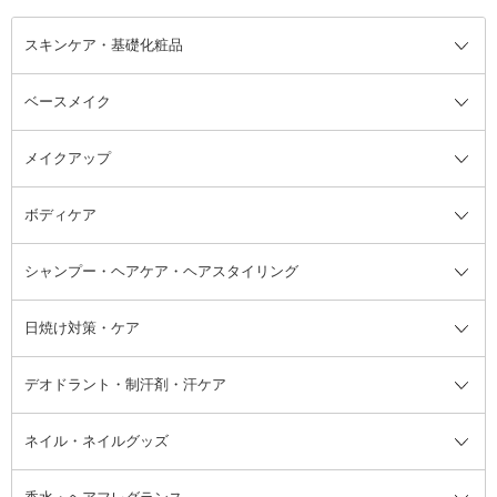
スキンケア・基礎化粧品
ベースメイク
スキンケア・基礎化粧品全て
クレンジング
メイクアップ
洗顔料
ベースメイク全て
化粧水
化粧下地・コントロールカラー
ボディケア
美容液
BBクリーム
メイクアップ全て
乳液
CCクリーム
マスカラ・マスカラ下地
ボディソープ・ハンドソープ・石
シャンプー・ヘアケア・ヘアスタイリング
オールインワン化粧品
コンシーラー
まつげ美容液
ボディケア全て
フェイスクリーム
ファンデーション
つけまつげ
けん
シャンプー・ヘアケア・ヘアスタ
日焼け対策・ケア
フェイスオイル・バーム
フェイスパウダー
アイシャドウ
ボディケア
化粧液
その他ベースメイク
アイシャドウベース
ハンドケア
シャンプー・コンディショナー
イリング全て
デオドラント・制汗剤・汗ケア
ブースター・導入液
アイブロウ・眉マスカラ
レッグ・フットケア
洗い流さないトリートメント
日焼け対策・ケア全て
シートパック・マスク
アイライナー
ネック・デコルテケア
ヘアパック・ヘアマスク
日焼け止め
デオドラント・制汗剤・汗ケア全
ボディ用デオドラント・制汗剤・
ネイル・ネイルグッズ
洗い流すパック・マスク
チーク
バストケア
ヘアスタイリング剤
サンオイル・タンニング
アイクリーム・アイケア
口紅・リップグロス
ヒップケア
ヘアカラー・カラーリング
アフターサンケア
て
汗ケア
フット用デオドラント・制汗剤・