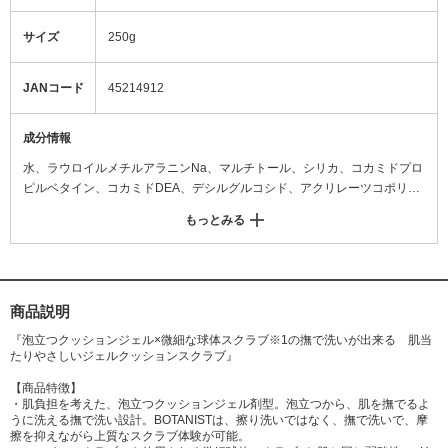
サイズ
250g
JANコード
45214912
成分情報
水、ラウロイルメチルアラニンNa、マルチトール、シリカ、コカミドプロ
ピルベタイン、コカミドDEA、デシルグルコシド、アクリレーツコポリマ
ー、アンズ種子、グリチルリチン酸2K、ナイアシンアミド、コンフリーカ
もっとみる
ルス培養エキス、ヒアルロン酸Na、加水分解ヒアルロン酸Na、アセチル
ヒアルロン酸Na、ヒアルロン酸クロスポリマー-2-Na、セラミドNG、シラ
カンバ樹液、ガラクトミセス/シラカンバ樹液発酵液、エーデルワイス花/葉
エキス、キウイエキス、アボカド油、ティーツリー葉油、アンズ核油、ア
ンズ果実エキス、イソマルト、グリセリン、DPG、レシチン、PPG-4セテ
商品説明
ス-20、クエン酸、ラウリン酸PG、BG、トリヘプタノイン、ペンチレング
『泡立つクッションジェル×微細な球体スクラブ※1の撫で洗いが出来る 肌当
リコール、エチルヘキシルグリセリン、EDTA-2Na、塩化Na、フェノキシ
たりやさしいジェルクッションスクラブ』
エタノール、安息香酸Na、香料
【商品特徴】
・肌負担を考えた、泡立つクッションジェル剤型。泡立つから、肌を撫でるよ
うに洗える撫で洗い設計。BOTANISTは、擦り洗いではなく、撫で洗いで、摩
擦を抑えながら上質なスクラブ体験が可能。