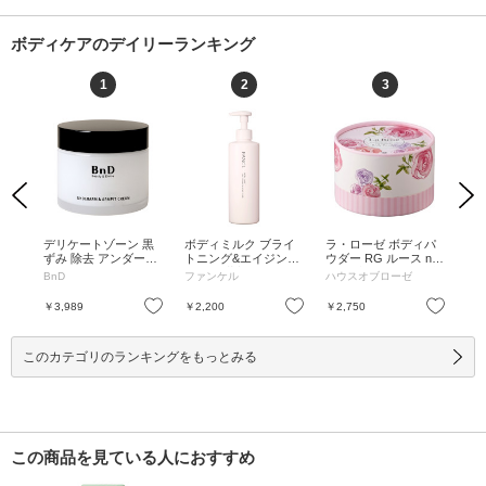
ボディケアのデイリーランキング
1
2
3
Previous
Next
セラ
デリケートゾーン 黒
ボディミルク ブライ
ラ・ローゼ ボディパ
ペ
 /
ずみ 除去 アンダーア
トニング&エイジング
ウダー RG ルース n /
シ
ームクリーム / 100ml
ケア(医薬部外品) / 25
50g / 本体 / みずみず
ック 
BnD
ファンケル
ハウスオブローゼ
ME
(100g) / 本体 / 100ml
0g / ポンプタイプ / 25
しいフレッシュローズ
(100g)
0g
の香り / 50g
お気に入り
お気に入り
お気に入り
￥3,989
￥2,200
￥2,750
￥2
このカテゴリのランキングをもっとみる
この商品を見ている人におすすめ