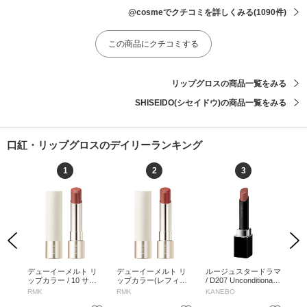
@cosmeでクチコミを詳しくみる
(1090件)
この商品にクチコミする
リップグロスの商品一覧をみる
SHISEIDO(シセイドウ)の商品一覧をみる
口紅・リップグロスのデイリーランキング
1
2
3
Previous
Next
ヴィ
デューイーメルト リ
デューイーメルト リ
ルージュスタードラマ
デ
 /
ップカラー / 10 サク
ップカラー(レフィル)
/ D207 Unconditional
ト 
/ 5.
ラ シーン / 3.6g / レフ
/ 12 / 3.6g / レフィル /
Red / 2.5g / D207 Unc
ロー
RMK
RMK
KANEBO
デ
ィル / 10 サクラ シー
12 / 3.6g
onditional Red / 2.5g
01
ン / 3.6g