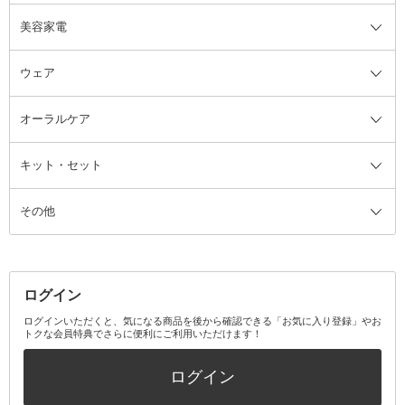
美容家電
ブラシ・チップ
かかと・角質ケアグッズ
ヘアゴム
日用品・雑貨全て
二重まぶた用アイテム
エクササイズ器具・グッズ
ヘアピン・ヘアクリップ
洗剤
ウェア
ツィザー・毛抜き
絆創膏
ヘアバンド
柔軟剤
美容家電全て
眉・鼻毛・甘皮はさみ
その他ボディケアグッズ
ヘアカーラー
サニタリー・生理用品
フェイスケア美容家電
ルームフレグランス・ディフュー
オーラルケア
カミソリ
ヘッドマッサージブラシ
ボディケア美容家電
ウェア全て
角栓抜き
その他ヘア・ヘアケアグッズ
エッセンシャルオイル
ヘアケアスタイリング美容家電
インナー
ザー
ファンデーション・パウダーケー
キット・セット
アロマキャンドル
その他美容家電
レッグウェア
オーラルケア全て
化粧ポーチ・メイクボックス
お香・インセンス
その他ウェア
歯磨き粉
ス
その他
ミラー・鏡
消臭剤・芳香剤
歯ブラシ
キット・セット全て
詰替容器・アトマイザー
ファブリックミスト
デンタルフロス
スキンケアキット
その他メイクアップ・ケアグッズ
マスク・ティッシュ
マウスウォッシュ・スプレー
ベースメイクキット
その他全て
その他日用品・雑貨
口臭清涼・ケア剤
メイクアップキット
その他
ログイン
その他オーラルケア
ボディケアキット
ヘアケアキット
ログインいただくと、気になる商品を後から確認できる「お気に入り登録」やお
トクな会員特典でさらに便利にご利用いただけます！
その他キット・セット
ログイン