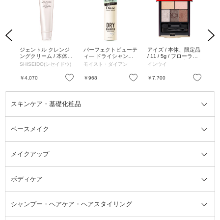
Previous
Next
アロ
ジェントル クレンジ
パーフェクトビューテ
アイズ / 本体、限定品
フ
 1
ングクリーム / 本体 /
ィ— ドライシャンプ
/ 11 / 5g / フローラル
ク 
の香り
123g
ー / 40g / 無香料
フルーティシプレの香
ブ
SHISEIDO(シセイドウ)
モイスト・ダイアン
インウイ
TI
り
お気に入り
お気に入り
お気に入り
￥4,070
￥968
￥7,700
￥1
スキンケア・基礎化粧品
ベースメイク
スキンケア・基礎化粧品全て
クレンジング
メイクアップ
洗顔料
ベースメイク全て
化粧水
化粧下地・コントロールカラー
ボディケア
美容液
BBクリーム
メイクアップ全て
乳液
CCクリーム
マスカラ・マスカラ下地
ボディソープ・ハンドソープ・石
シャンプー・ヘアケア・ヘアスタイリング
オールインワン化粧品
コンシーラー
まつげ美容液
ボディケア全て
フェイスクリーム
ファンデーション
つけまつげ
けん