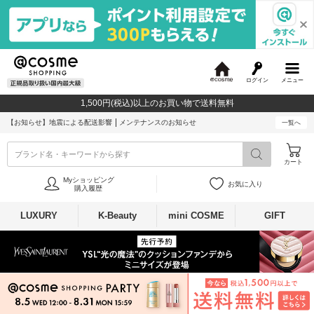
ログイン
メニュー
@
c
1,500円(税込)以上のお買い物で送料無料
o
s
【お知らせ】
地震による配送影響
メンテナンスのお知らせ
一覧へ
m
e
ブランド名・キーワードから探す
カート
Myショッピング
お気に入り
購入履歴
LUXURY
K-Beauty
mini COSME
GIFT