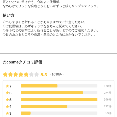
唇とひとつに溶け合う、心地よい使用感。
なめらかでリッチな発色とうるおいがずっと続くリップスティック。
使い方
◇出しすぎると折れることがありますのでご注意ください。
◇ご使用後は、必ずキャップをきちんと閉めてください。
◇落下などの衝撃により折れることがありますのでご注意ください。
◇日のあたるところや高温・多湿のところにおかないでください。
@cosmeクチコミ評価
5.3
（1090件）
7
170件
6
274件
5
346件
4
212件
3
53件