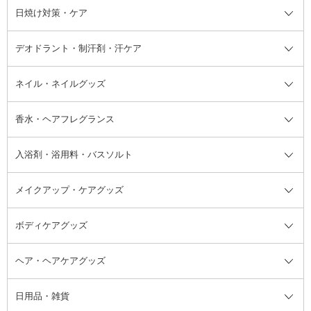
シャンプー・ヘアケア・ヘアスタ
日焼け対策・ケア
フェイスオイル・バーム
フェイスパウダー
アイシャドウ
ボディケア
化粧液
その他ベースメイク
アイシャドウベース
ハンドケア
シャンプー・コンディショナー
イリング全て
デオドラント・制汗剤・汗ケア
ブースター・導入液
アイブロウ・眉マスカラ
レッグ・フットケア
洗い流さないトリートメント
日焼け対策・ケア全て
シートパック・マスク
アイライナー
ネック・デコルテケア
ヘアパック・ヘアマスク
日焼け止め
デオドラント・制汗剤・汗ケア全
ボディ用デオドラント・制汗剤・
ネイル・ネイルグッズ
洗い流すパック・マスク
チーク
バストケア
ヘアスタイリング剤
サンオイル・タンニング
アイクリーム・アイケア
口紅・リップグロス
ヒップケア
ヘアカラー・カラーリング
アフターサンケア
て
汗ケア
フット用デオドラント・制汗剤・
香水・ヘアフレグランス
リップクリーム・リップケア
ハイライト・シェーディング
ネイルケア
頭皮ケア・育毛剤
その他日焼け対策・UVケア
ネイル・ネイルグッズ全て
ゴマージュ・ピーリング
その他メイクアップ
ネイルケアグッズ
パーマ液
マニキュア
汗ケア
その他シャンプー・ヘアケア・ヘ
入浴剤・浴用料・バスソルト
顔用マッサージ料
脱毛・除毛ケア
ジェルネイル
香水・ヘアフレグランス全て
その他スキンケア
その他ボディケア
ネイルアートグッズ
香水
アスタイリング
メイクアップ・ケアグッズ
リムーバー・除光液
フレグランスミスト
入浴剤・浴用料・バスソルト全て
ヘアフレグランス
入浴剤・浴用料
ボディケアグッズ
その他香水・ヘアフレグランス
バスソルト
メイクアップ・ケアグッズ全て
パフ・スポンジ
ヘア・ヘアケアグッズ
コットン・綿棒
ボディケアグッズ全て
あぶらとり紙
ボディ・バスグッズ
日用品・雑貨
洗顔グッズ
マッサージ・ボディケアグッズ
ヘア・ヘアケアグッズ全て
ビューラー
アイケアグッズ
ヘアブラシ