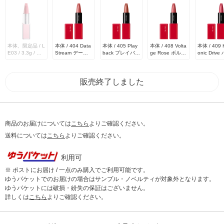
本体、限定品 / L
本体 / 404 Data
本体 / 405 Play
本体 / 408 Volta
本体 / 409 
E03 / 3.3g / 無
Stream データ
back プレイバッ
ge Rose ボルテ
onic Drive
香料
ストリーム / 3.3
ク / 3.3g
ージ ローズ / 3.
モニック 
g
3g
ブ / 3.3g
販売終了しました
商品のお届けについては
こちら
よりご確認ください。
送料については
こちら
よりご確認ください。
利用可
※ ポストにお届け / 一点のみ購入でご利用可能です。
ゆうパケットでのお届けの場合はサンプル・ノベルティが対象外となります。
ゆうパケットには破損・紛失の保証はございません。
詳しくは
こちら
よりご確認ください。