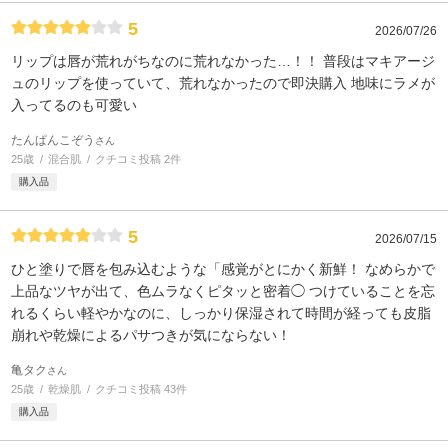
5
2026/07/26
リップは唇が荒れがちなのに荒れなかった…！！ 普段はマキアージ
ュのリップを使っていて、荒れなかったので即決購入 地味にラメが
入ってるのも可愛い
たんぱんこぞう
さん
25歳
混合肌
クチコミ投稿 2件
購入品
5
2026/07/15
ひと塗りで唇を包み込むような「感覚がとにかく新鮮！ なめらかで
上品なツヤが出て、色ムラなくピタッと密着◯ つけていることを忘
れるくらい軽やかなのに、しっかり保湿されて時間が経っても皮脂
崩れや乾燥によるパサつきが気にならない！
亀タク
さん
25歳
乾燥肌
クチコミ投稿 43件
購入品