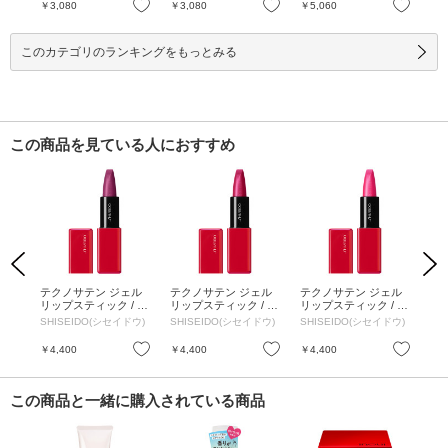
お気に入り
お気に入り
お気に入り
￥3,080
￥3,080
￥5,060
￥4
このカテゴリのランキングをもっとみる
この商品を見ている人におすすめ
Previous
Next
ェル
テクノサテン ジェル
テクノサテン ジェル
テクノサテン ジェル
テ
 本
リップスティック / 本
リップスティック / 本
リップスティック / 本
リッ
Dri
体 / 423 Purple Glitch
体 / 422 Fuchsia Flux
体 / 421 Live Wire ラ
体 /
ドウ)
SHISEIDO(シセイドウ)
SHISEIDO(シセイドウ)
SHISEIDO(シセイドウ)
SH
ドラ
パープル グリッチ / 3.
フューシャ フラック
イブ ワイヤー / 3.3g
ート
3g
ス / 3.3g
お気に入り
お気に入り
お気に入り
￥4,400
￥4,400
￥4,400
￥4
この商品と一緒に購入されている商品