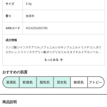
サイズ
3.3g
香り
無香料
JANコード
4514254283790
成分情報
リンゴ酸ジイソステアリル,ジフェニルシロキシフェニルトリメチコン,ポリ
エチレン,トリイソステアリン酸ポリグリセリル-2,オクチルドデカノール,
トリメチルペンタフェニルトリシロキサン,水添ポリデセン,水添ポリイソブ
もっとみる
テン,トリイソステアリン,セスキイソステアリン酸ソルビタン,マイクロク
リスタリンワックス,トリエチルヘキサン酸トリメチロールプロパン,ヒドロ
キシアパタイト,サフラワー油,ジイソステアリン酸グリセリル,ベヘン酸グ
おすすめの肌質
リセリル,メチコン,水酸化Al,テトラデセン,ポリシリコーン-2,トコフェロー
ル,ステアリン酸Ca,シメチコン,BHT,シリカ,ジメチコン,ジメチコンクロス
ポリマー,酸化スズ,酸化鉄,酸化チタン,合成金雲母,赤201,硫酸Ba,赤202,ロ
ジン,青1
商品説明