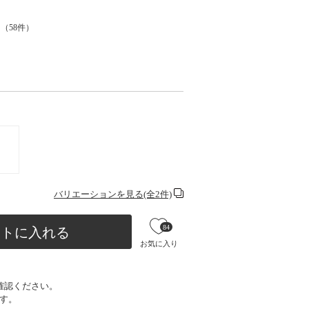
（
58
件）
バリエーションを見る(全2件)
84
ートに入れる
お気に入り
確認ください。
す。