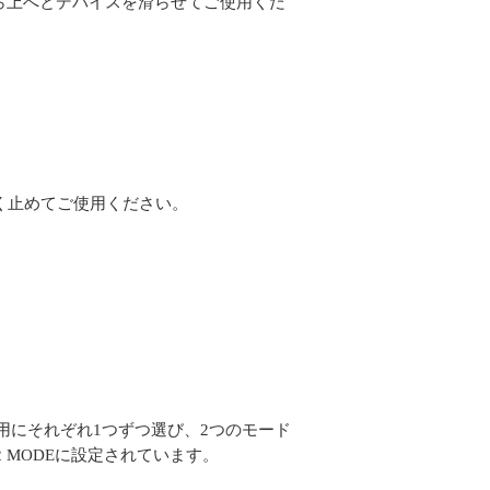
ら上へとデバイスを滑らせてご使用くだ
く止めてご使用ください。
段用・下段用にそれぞれ1つずつ選び、2つのモード
X2 MODEに設定されています。