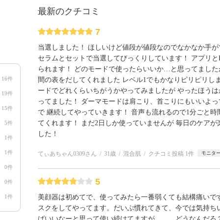
最新のクチコミ
7
当選しました！ ほしいけど値段が値段なのでなかなか手が
セラムとセットで当選してびっくりしています！ アプリとBlue
られます！ どのモードで使ったらいいか…と思ってましたが
16件
間の表をだしてくれました レベル1でもかなりピリピリしま
ードでどれくらいちがうかやってみましたが やったほうは
19件
ってました！ ダーマモードは肩こり、首こりにもいいよっ
15件
で 継続してやっていきます！ 音声も流れるので1分ごと時
てくれます！ まだ2日しか使っていませんが 毎日のケアが
5件
した！
1件
1件
てぃあちゃん0309さん
31歳
混合肌
クチコミ投稿 1件
モニタ
0件
5
0件
1件
美顔器は初めてで、使ってみたら一番弱くても結構痛いで
スクをしてやってます。だいぶ慣れてきて、今では気持ち
ばいいなーと思って使い続けてますが、、、どうなんだろ