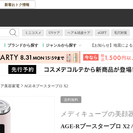
新着おトク情報
ミニコスメ
UVケア
ヘア＆頭皮ケア
eGIFT
毛穴対策
【お知らせ】
地震による
ブランドから探す
ジャンルから探す
ケア美容家電
AGE-Rブースタープロ X2
送料無料
メディキューブの美顔器
AGE-Rブースタープロ X2 /