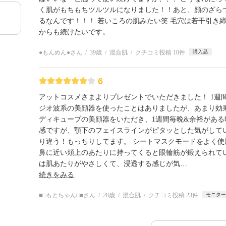
く肌がもちもちツルツルになりました！！あと、顔のざら
るなんです！！！ 若いころの肌みたい笑 毛穴は若干引き
からも続けたいです。
●もんめん●さん
39歳
混合肌
クチコミ投稿 10件
購入品
6
アットコスメさまよりプレゼントでいただきました！ 1週
ジオ波系の美顔器を使ったことはありましたが、あまり効
ディキューブの美顔器をいただき、1週間毎晩&余裕がある
感ですが、顎下のフェイスラインがピタッとした気がして
り違う！もっちりしてます。 シートマスクモードをよく
鼻に近い頬上のあたりに持ってくると眼輪筋が鍛えられて
は肌あたりがやさしくて、浸透する感じが気
…
続きをみる
■□もとちゃん□■さん
28歳
混合肌
クチコミ投稿 23件
モニタ