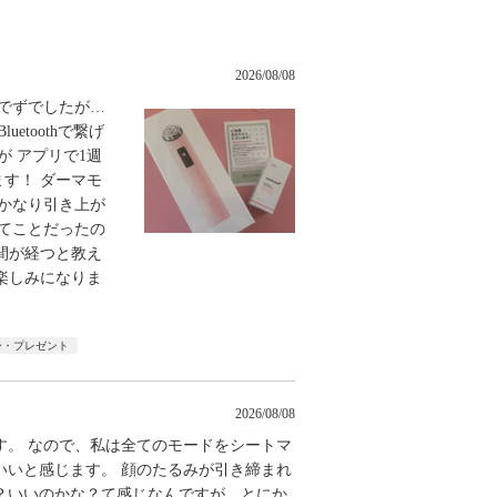
2026/08/08
でずでしたが…
toothで繋げ
 アプリで1週
す！ ダーマモ
かなり引き上が
てことだったの
間が経つと教え
楽しみになりま
ー・プレゼント
2026/08/08
す。 なので、私は全てのモードをシートマ
いいと感じます。 顔のたるみが引き締まれ
？いいのかな？て感じなんですが、とにか