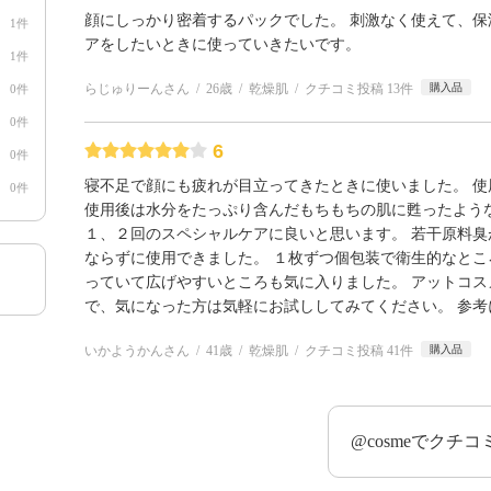
顔にしっかり密着するパックでした。 刺激なく使えて、保
1件
アをしたいときに使っていきたいです。
1件
らじゅりーんさん
26歳
乾燥肌
クチコミ投稿 13件
購入品
0件
0件
6
0件
寝不足で顔にも疲れが目立ってきたときに使いました。 
0件
使用後は水分をたっぷり含んだもちもちの肌に甦ったよう
１、２回のスペシャルケアに良いと思います。 若干原料
ならずに使用できました。 １枚ずつ個包装で衛生的なと
っていて広げやすいところも気に入りました。 アットコ
で、気になった方は気軽にお試ししてみてください。 参
いかようかんさん
41歳
乾燥肌
クチコミ投稿 41件
購入品
@cosmeでクチ