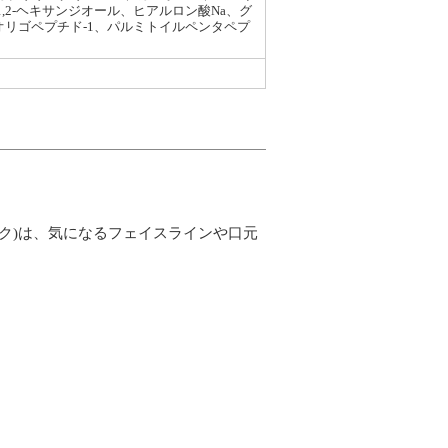
2-ヘキサンジオール、ヒアルロン酸Na、グ
オリゴペプチド-1、パルミトイルペンタペプ
ティング マスク)は、気になるフェイスラインや口元