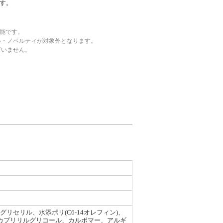
す。
可能です。
ル・ノベルティが対象外となります。
ざいません。
リセリル、水添ポリ(C6-14オレフィン)、
、カプリリルグリコール、カルボマー、アルギ