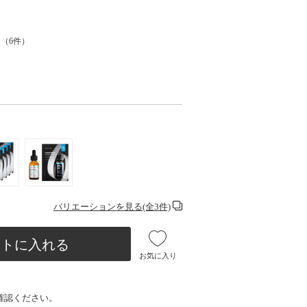
（
6
件）
バリエーションを見る(全3件)
ートに入れる
お気に入り
確認ください。