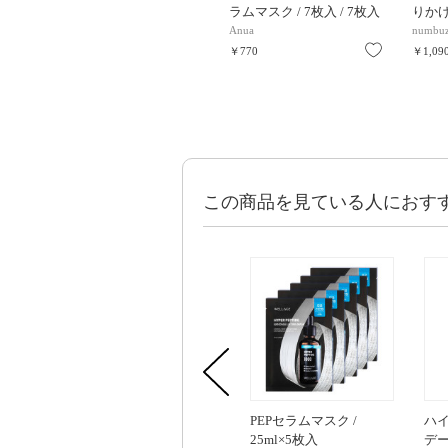
ラムマスク / 7枚入 / 7枚入
りかけマ
Anua
numbuz
お気に入り
￥770
￥1,09
この商品を見ている人におす
PEPセラムマスク /
ハ
25ml×5枚入
デー