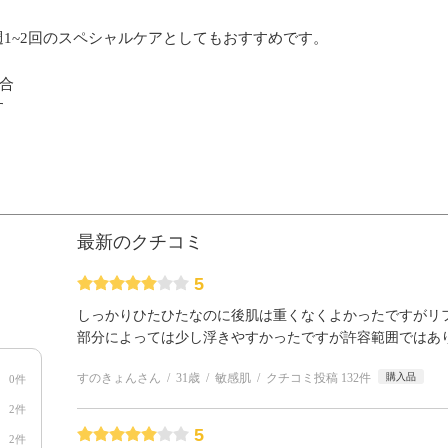
1~2回のスペシャルケアとしてもおすすめです。
合
す
最新のクチコミ
5
しっかりひたひたなのに後肌は重くなくよかったですがリ
部分によっては少し浮きやすかったですが許容範囲ではあ
すのきょんさん
31歳
敏感肌
クチコミ投稿 132件
購入品
0件
2件
5
2件