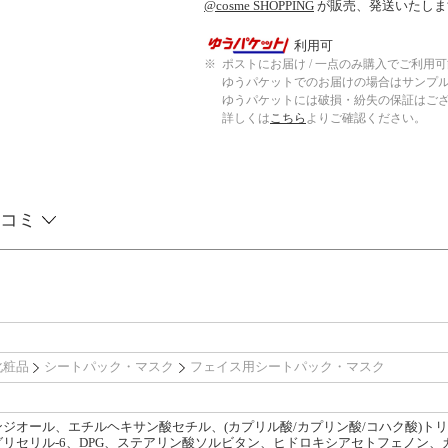
@cosme SHOPPING
が販売、発送いたしま
利用可
※
ポストにお届け / 一点のみ購入でご利用
ゆうパケットでのお届けの場合はサンプ
ゆうパケットには破損・紛失の保証はご
詳しくは
こちら
よりご確認ください。
コミ
化粧品
シートパック・マスク
フェイス用シートパック・マスク
ジオール、エチルヘキサン酸セチル、(カプリル酸/カプリン酸/コハク酸)トリグ
リセリル-6、DPG、ステアリン酸ソルビタン、ヒドロキシアセトフェノン