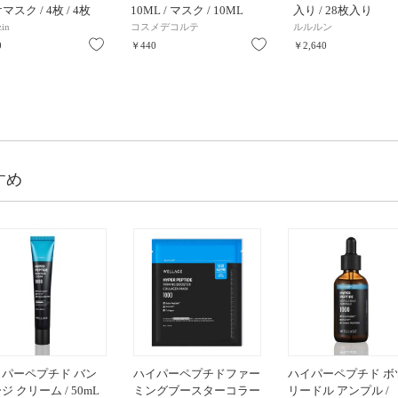
スク / 4枚 / 4枚
10ML / マスク / 10ML
入り / 28枚入り
in
コスメデコルテ
ルルルン
お気に入り
お気に入り
0
￥440
￥2,640
すめ
イパーペプチド バン
ハイパーペプチドファー
ハイパーペプチド ボ
ジ クリーム / 50mL
ミングブースターコラー
リードル アンプル /