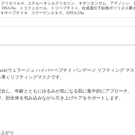
グリセリル-6、エチルヘキシルグリセリン、キサンタンガム、アデノシン、1,
、DNA-Na、トコフェロール、トリペプチド-1、合成遺伝子組換ボツリヌス菌
キサペプチド-8、コラーゲンエキス、EDTA-2Na
dage Lifting Mask(ウェラージュ ハイパーペプチド バンデージ リフ
へ導くリフティングマスクです。
配合し、年齢とともにゆるみが気になる肌に集中的にアプローチ。
が、顔全体を包み込みながら引き上げケアをサポートします。
仕上がり