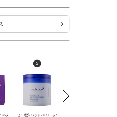
る
5
6
 28枚
ゼロ毛穴パッド2.0 / 155g /
プリム ラテ マスク /
生VCシー