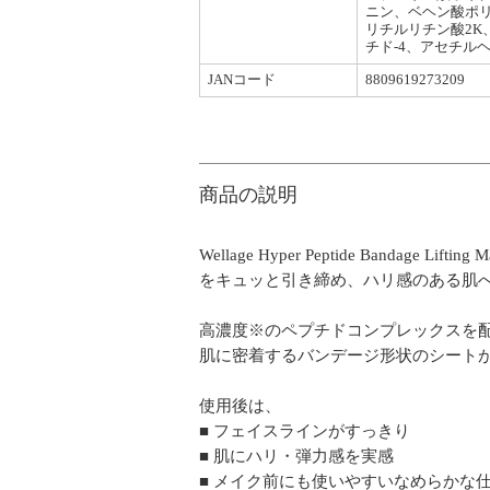
ニン、ベヘン酸ポリ
リチルリチン酸2K
チド-4、アセチルヘ
JANコード
8809619273209
商品の説明
Wellage Hyper Peptide Ban
をキュッと引き締め、ハリ感のある肌
高濃度※のペプチドコンプレックスを
肌に密着するバンデージ形状のシート
使用後は、
■ フェイスラインがすっきり
■ 肌にハリ・弾力感を実感
■ メイク前にも使いやすいなめらかな