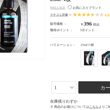
WELLAGE
お気に入りブランド
4.8
クチコミ評価
396
販売価格 ：
￥
税込
獲得ポイント ：
3ポイント
バリエーション：
25ml×1枚
カ
在庫残りわずか
※ 商品のお届けについては
こちら
よりご