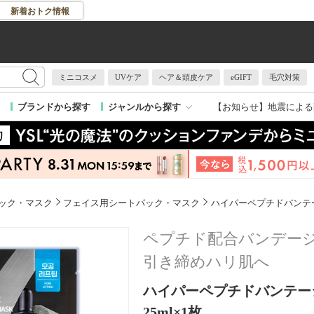
新着おトク情報
ミニコスメ
UVケア
ヘア＆頭皮ケア
eGIFT
毛穴対策
【お知らせ】
地震による
ブランドから探す
ジャンルから探す
ック・マスク
フェイス用シートパック・マスク
ハイパーペプチドバンテ
ペプチド配合バンデー
引き締めハリ肌へ
ハイパーペプチドバンテー
25ml×1枚