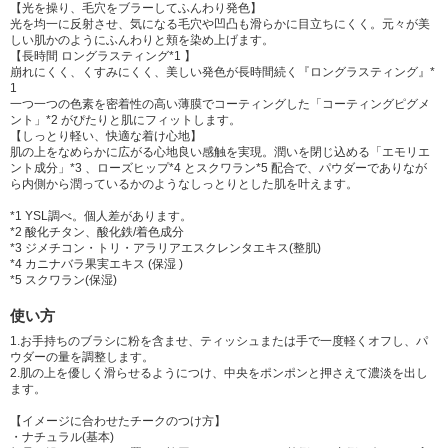
【光を操り、毛穴をブラーしてふんわり発色】
光を均一に反射させ、気になる毛穴や凹凸も滑らかに目立ちにくく。元々が美
しい肌かのようにふんわりと頬を染め上げます。
【長時間 ロングラスティング*1 】
崩れにくく、くすみにくく、美しい発色が長時間続く『ロングラスティング』*
1
一つ一つの色素を密着性の高い薄膜でコーティングした「コーティングピグメ
ント」*2 がぴたりと肌にフィットします。
【しっとり軽い、快適な着け心地】
肌の上をなめらかに広がる心地良い感触を実現。潤いを閉じ込める「エモリエ
ント成分」*3 、ローズヒップ*4 とスクワラン*5 配合で、パウダーでありなが
ら内側から潤っているかのようなしっとりとした肌を叶えます。
*1 YSL調べ。個人差があります。
*2 酸化チタン、酸化鉄/着色成分
*3 ジメチコン・トリ・アラリアエスクレンタエキス(整肌)
*4 カニナバラ果実エキス (保湿 )
*5 スクワラン(保湿)
使い方
1.お手持ちのブラシに粉を含ませ、ティッシュまたは手で一度軽くオフし、パ
ウダーの量を調整します。
2.肌の上を優しく滑らせるようにつけ、中央をポンポンと押さえて濃淡を出し
ます。
【イメージに合わせたチークのつけ方】
・ナチュラル(基本)