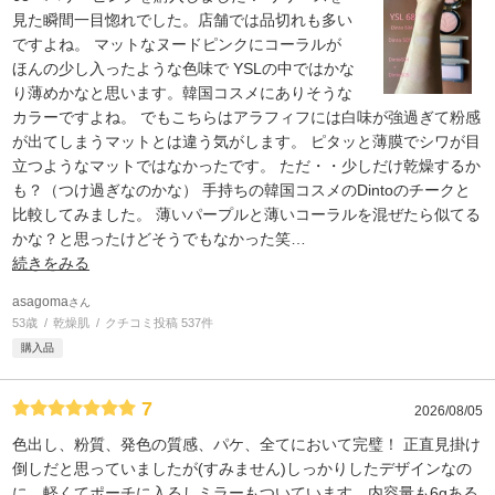
見た瞬間一目惚れでした。店舗では品切れも多い
ですよね。 マットなヌードピンクにコーラルが
ほんの少し入ったような色味で YSLの中ではかな
り薄めかなと思います。韓国コスメにありそうな
カラーですよね。 でもこちらはアラフィフには白味が強過ぎて粉感
が出てしまうマットとは違う気がします。 ピタッと薄膜でシワが目
立つようなマットではなかったです。 ただ・・少しだけ乾燥するか
も？（つけ過ぎなのかな） 手持ちの韓国コスメのDintoのチークと
比較してみました。 薄いパープルと薄いコーラルを混ぜたら似てる
かな？と思ったけどそうでもなかった笑
…
続きをみる
asagoma
さん
53歳
乾燥肌
クチコミ投稿 537件
購入品
7
2026/08/05
色出し、粉質、発色の質感、パケ、全てにおいて完璧！ 正直見掛け
倒しだと思っていましたが(すみません)しっかりしたデザインなの
に、軽くてポーチに入るしミラーもついています。内容量も6gある