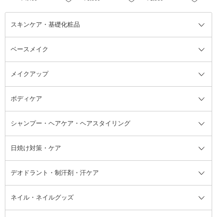
スキンケア・基礎化粧品
ベースメイク
スキンケア・基礎化粧品全て
クレンジング
メイクアップ
洗顔料
ベースメイク全て
化粧水
化粧下地・コントロールカラー
ボディケア
美容液
BBクリーム
メイクアップ全て
乳液
CCクリーム
マスカラ・マスカラ下地
ボディソープ・ハンドソープ・石
シャンプー・ヘアケア・ヘアスタイリング
オールインワン化粧品
コンシーラー
まつげ美容液
ボディケア全て
フェイスクリーム
ファンデーション
つけまつげ
けん
シャンプー・ヘアケア・ヘアスタ
日焼け対策・ケア
フェイスオイル・バーム
フェイスパウダー
アイシャドウ
ボディケア
化粧液
その他ベースメイク
アイシャドウベース
ハンドケア
シャンプー・コンディショナー
イリング全て
デオドラント・制汗剤・汗ケア
ブースター・導入液
アイブロウ・眉マスカラ
レッグ・フットケア
洗い流さないトリートメント
日焼け対策・ケア全て
シートパック・マスク
アイライナー
ネック・デコルテケア
ヘアパック・ヘアマスク
日焼け止め
デオドラント・制汗剤・汗ケア全
ボディ用デオドラント・制汗剤・
ネイル・ネイルグッズ
洗い流すパック・マスク
チーク
バストケア
ヘアスタイリング剤
サンオイル・タンニング
アイクリーム・アイケア
口紅・リップグロス
ヒップケア
ヘアカラー・カラーリング
アフターサンケア
て
汗ケア