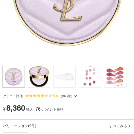
5.8
クチコミ評価
（
863
件）
8,360
¥
76
ポイント獲得
税込
バリエーション
(9件)
すべてみる