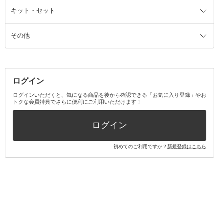
ファンデーション・パウダーケー
キット・セット
アロマキャンドル
その他美容家電
レッグウェア
オーラルケア全て
化粧ポーチ・メイクボックス
お香・インセンス
その他ウェア
歯磨き粉
ス
その他
ミラー・鏡
消臭剤・芳香剤
歯ブラシ
キット・セット全て
詰替容器・アトマイザー
ファブリックミスト
デンタルフロス
スキンケアキット
その他メイクアップ・ケアグッズ
マスク・ティッシュ
マウスウォッシュ・スプレー
ベースメイクキット
その他全て
その他日用品・雑貨
口臭清涼・ケア剤
メイクアップキット
その他
ログイン
その他オーラルケア
ボディケアキット
ヘアケアキット
ログインいただくと、気になる商品を後から確認できる「お気に入り登録」やお
トクな会員特典でさらに便利にご利用いただけます！
その他キット・セット
ログイン
初めてのご利用ですか？
新規登録はこちら