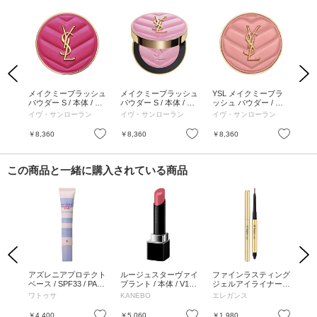
Previous
Next
シュ
メイクミーブラッシュ
メイクミーブラッシュ
YSL メイクミーブラ
Y
4 ヌ
パウダー S / 本体 / 66
パウダー S / 本体 / 10
ッシュ パウダー / 本
ッシ
 /
フューシャ フィズ / 6
スターダスト ラブ / 6
体 / 06 ローズ ヘイズ /
体 
イヴ・サンローラン
イヴ・サンローラン
イヴ・サンローラン
イ
g
g
6g
6g
お気に入り
お気に入り
お気に入り
￥8,360
￥8,360
￥8,360
￥8
この商品と一緒に購入されている商品
Previous
Next
ライ
アズレニアプロテクト
ルージュスターヴァイ
ファインラスティング
コ
ベース / SPF33 / PA++
ブラント / 本体 / V18 /
ジェルアイライナー /
ト
/ 本体 / H135W80D20
3.7g
レフィル / BR21 / 8g
00
ワトゥサ
KANEBO
エレガンス
BT
/ 軽やか
2～
お気に入り
お気に入り
お気に入り
￥4,400
￥5,060
￥1,980
￥4