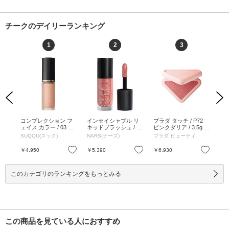
チークのデイリーランキング
1
2
3
Previous
Next
リキ
コンプレクション フ
インセイシャブル リ
プラダ タッチ / P72
ブ
280
ェイス カラー / 03 桃
キッドブラッシュ / 06
ピンクダリア / 3.5g /
ブラ
 7m
心地 - MOMOGOKOC
004 ORGASM LUST /
本体 / P72 ピンクダリ
SUM
SUQQU(スック)
NARS(ナーズ)
プラダ ビューティ
SU
WAN
HI / 7.7g / 本体 / 03 桃
8.5mL / 06004 ORGA
ア / 3.5g
本体
心地 - MOMOGOKOC
SM LUST / 8.5mL
AZA
お気に入り
お気に入り
お気に入り
￥4,950
￥5,390
￥6,930
￥6
HI / 7.7g
このカテゴリのランキングをもっとみる
この商品を見ている人におすすめ