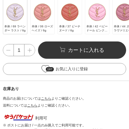
本体 / 69 ラベン
本体 / 06 ローズ
本体 / 37 ピーチ
本体 / 42 ベビー
本体 / 44
ダー ラスト / 6g
ヘイズ / 6g
ヌード / 6g
ドール ピンク /
ラヴァリエ
6g
/ 6g
カートに入れる
お気に入りに登録
197
在庫あり
商品のお届けについては
こちら
よりご確認ください。
送料については
こちら
よりご確認ください。
利用可
※ ポストにお届け / 一点のみ購入でご利用可能です。