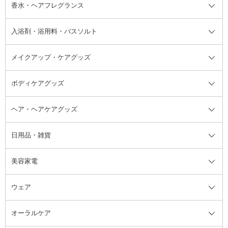
フット用デオドラント・制汗剤・
香水・ヘアフレグランス
リップクリーム・リップケア
ハイライト・シェーディング
ネイルケア
頭皮ケア・育毛剤
その他日焼け対策・UVケア
ネイル・ネイルグッズ全て
ゴマージュ・ピーリング
その他メイクアップ
ネイルケアグッズ
パーマ液
マニキュア
汗ケア
その他シャンプー・ヘアケア・ヘ
入浴剤・浴用料・バスソルト
顔用マッサージ料
脱毛・除毛ケア
ジェルネイル
香水・ヘアフレグランス全て
その他スキンケア
その他ボディケア
ネイルアートグッズ
香水
アスタイリング
メイクアップ・ケアグッズ
リムーバー・除光液
フレグランスミスト
入浴剤・浴用料・バスソルト全て
ヘアフレグランス
入浴剤・浴用料
ボディケアグッズ
その他香水・ヘアフレグランス
バスソルト
メイクアップ・ケアグッズ全て
パフ・スポンジ
ヘア・ヘアケアグッズ
コットン・綿棒
ボディケアグッズ全て
あぶらとり紙
ボディ・バスグッズ
日用品・雑貨
洗顔グッズ
マッサージ・ボディケアグッズ
ヘア・ヘアケアグッズ全て
ビューラー
アイケアグッズ
ヘアブラシ
美容家電
ブラシ・チップ
かかと・角質ケアグッズ
ヘアゴム
日用品・雑貨全て
二重まぶた用アイテム
エクササイズ器具・グッズ
ヘアピン・ヘアクリップ
洗剤
ウェア
ツィザー・毛抜き
絆創膏
ヘアバンド
柔軟剤
美容家電全て
眉・鼻毛・甘皮はさみ
その他ボディケアグッズ
ヘアカーラー
サニタリー・生理用品
フェイスケア美容家電
ルームフレグランス・ディフュー
オーラルケア
カミソリ
ヘッドマッサージブラシ
ボディケア美容家電
ウェア全て
角栓抜き
その他ヘア・ヘアケアグッズ
エッセンシャルオイル
ヘアケアスタイリング美容家電
インナー
ザー