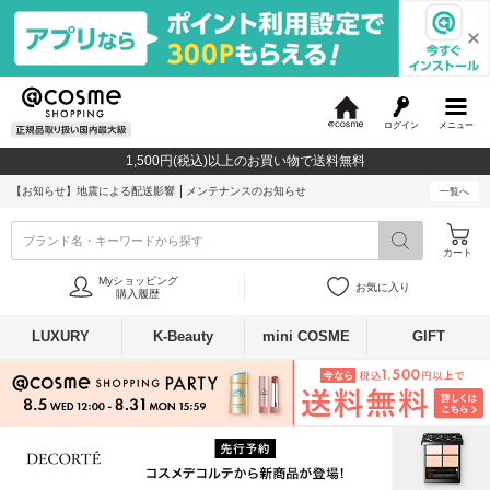
ログイン
メニュー
@
c
1,500円(税込)以上のお買い物で送料無料
o
s
【お知らせ】
地震による配送影響
メンテナンスのお知らせ
一覧へ
m
e
ブランド名・キーワードから探す
カート
Myショッピング
お気に入り
購入履歴
LUXURY
K-Beauty
mini COSME
GIFT