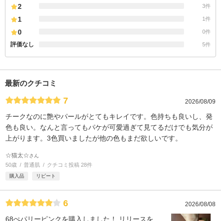
2
3件
1
1件
0
0件
評価なし
5件
最新のクチコミ
7
2026/08/09
チークなのに艶やパールがとてもキレイです。色持ちも良いし、発
色も良い。なんと言ってもパケが可愛過ぎて見てるだけでも気分が
上がります。3色買いましたが他の色もまだ欲しいです。
☆猫太☆
さん
50歳
普通肌
クチコミ投稿 28件
購入品
リピート
6
2026/08/08
68ぺパリーピンクを購入しました！ リリースを