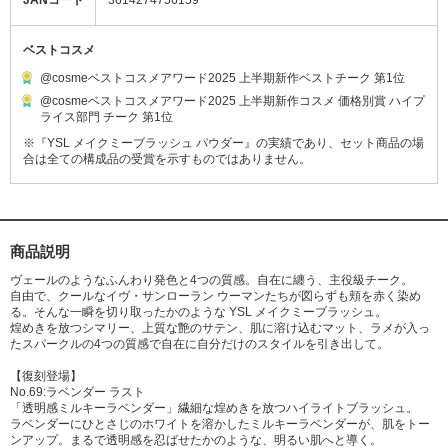
JANコード
3614274756159
ベストコスメ
@cosmeベストコスメアワード2025 上半期新作ベストチーク 第1位
@cosmeベストコスメアワード2025 上半期新作コスメ 価格別賞 ハイプ
ライス部門 チーク 第1位
※『YSL メイクミーブラッシュ パウダー』の実績であり、セット商品の場
合は全ての構成品の受賞を示すものではありません。
商品説明
ヴェールのようなふんわり発色と4つの質感。自在に纏う、主役級チーク。
自由で、クールなイヴ・サンローラン ウーマンたちが図らずも頬を赤く染め
る。そんな一瞬を切り取ったかのような YSL メイクミーブラッシュ。
煌めきを放つシマリー、上質な艶のサテン、肌に溶け込むマット、ラメが入っ
たスパークルの4つの質感で自在に自分だけのスタイルを引き出して。
【復刻登場】
No.69:ラベンダー ラスト
「透明感ミルキーラベンダー」繊細な煌めきを放つハイライトブラッシュ。
ラベンダーにひとさじのホワイトを溶かしたミルキーラベンダーが、肌をトー
ンアップ。まるで透明感を忍ばせたかのような、明るい肌へと導く。