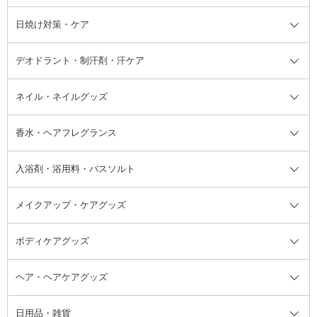
シャンプー・ヘアケア・ヘアスタ
日焼け対策・ケア
フェイスオイル・バーム
フェイスパウダー
アイシャドウ
ボディケア
化粧液
その他ベースメイク
アイシャドウベース
ハンドケア
シャンプー・コンディショナー
イリング全て
デオドラント・制汗剤・汗ケア
ブースター・導入液
アイブロウ・眉マスカラ
レッグ・フットケア
洗い流さないトリートメント
日焼け対策・ケア全て
シートパック・マスク
アイライナー
ネック・デコルテケア
ヘアパック・ヘアマスク
日焼け止め
デオドラント・制汗剤・汗ケア全
ボディ用デオドラント・制汗剤・
ネイル・ネイルグッズ
洗い流すパック・マスク
チーク
バストケア
ヘアスタイリング剤
サンオイル・タンニング
アイクリーム・アイケア
口紅・リップグロス
ヒップケア
ヘアカラー・カラーリング
アフターサンケア
て
汗ケア
フット用デオドラント・制汗剤・
香水・ヘアフレグランス
リップクリーム・リップケア
ハイライト・シェーディング
ネイルケア
頭皮ケア・育毛剤
その他日焼け対策・UVケア
ネイル・ネイルグッズ全て
ゴマージュ・ピーリング
その他メイクアップ
ネイルケアグッズ
パーマ液
マニキュア
汗ケア
その他シャンプー・ヘアケア・ヘ
入浴剤・浴用料・バスソルト
顔用マッサージ料
脱毛・除毛ケア
ジェルネイル
香水・ヘアフレグランス全て
その他スキンケア
その他ボディケア
ネイルアートグッズ
香水
アスタイリング
メイクアップ・ケアグッズ
リムーバー・除光液
フレグランスミスト
入浴剤・浴用料・バスソルト全て
ヘアフレグランス
入浴剤・浴用料
ボディケアグッズ
その他香水・ヘアフレグランス
バスソルト
メイクアップ・ケアグッズ全て
パフ・スポンジ
ヘア・ヘアケアグッズ
コットン・綿棒
ボディケアグッズ全て
あぶらとり紙
ボディ・バスグッズ
日用品・雑貨
洗顔グッズ
マッサージ・ボディケアグッズ
ヘア・ヘアケアグッズ全て
ビューラー
アイケアグッズ
ヘアブラシ