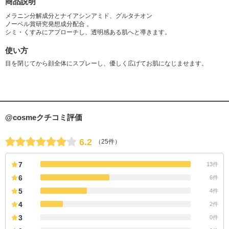
商品説明
メラニン分解成分とナイアシンアミド、グルタチオン
ノーベル賞研究発想成分配合 。
シミ・くすみにアプローチし、透明感ある肌へと導きます。
使い方
目を閉じてから顔全体にスプレーし、優しく広げてお肌になじませます。
@cosmeクチコミ評価
6.2
（25件）
7
13件
6
6件
5
4件
4
2件
3
0件