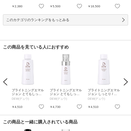
mL、6mL、10g / 150
体 
mL、6mL、10g
る
お気に入り
お気に入り
お気に入り
￥2,380
￥5,500
￥16,500
￥3
香り
170
このカテゴリのランキングをもっとみる
この商品を見ている人におすすめ
Previous
Next
ーシ
ブライトニングエマル
ブライトニングエマル
ブライトニングエマル
ブ
体 /
ジョン とてもしっと
ジョン とてもしっと
ジョン しっとり / リ
ジョ
り / リフィル / 100ml
り / 本体 / 100ml
フィル / 100ml
体 /
DEW(デュウ)
DEW(デュウ)
DEW(デュウ)
DE
お気に入り
お気に入り
お気に入り
￥4,510
￥4,730
￥4,510
￥4
この商品と一緒に購入されている商品