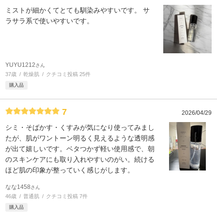
ミストが細かくてとても馴染みやすいです。 サ
ラサラ系で使いやすいです。
YUYU1212
さん
37歳
乾燥肌
クチコミ投稿 25件
購入品
7
2026/04/29
シミ・そばかす・くすみが気になり使ってみまし
たが、肌がワントーン明るく見えるような透明感
が出て嬉しいです。ベタつかず軽い使用感で、朝
のスキンケアにも取り入れやすいのがい。続ける
ほど肌の印象が整っていく感じがします。
なな1458
さん
46歳
普通肌
クチコミ投稿 7件
購入品