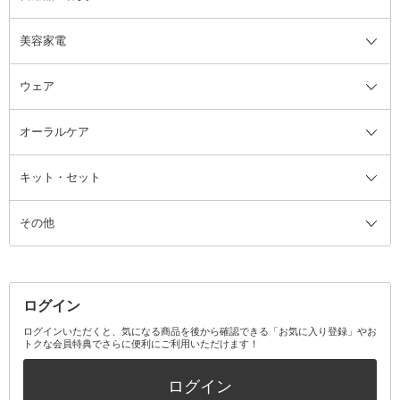
美容家電
ブラシ・チップ
かかと・角質ケアグッズ
ヘアゴム
日用品・雑貨全て
二重まぶた用アイテム
エクササイズ器具・グッズ
ヘアピン・ヘアクリップ
洗剤
ウェア
ツィザー・毛抜き
絆創膏
ヘアバンド
柔軟剤
美容家電全て
眉・鼻毛・甘皮はさみ
その他ボディケアグッズ
ヘアカーラー
サニタリー・生理用品
フェイスケア美容家電
ルームフレグランス・ディフュー
オーラルケア
カミソリ
ヘッドマッサージブラシ
ボディケア美容家電
ウェア全て
角栓抜き
その他ヘア・ヘアケアグッズ
エッセンシャルオイル
ヘアケアスタイリング美容家電
インナー
ザー
ファンデーション・パウダーケー
キット・セット
アロマキャンドル
その他美容家電
レッグウェア
オーラルケア全て
化粧ポーチ・メイクボックス
お香・インセンス
その他ウェア
歯磨き粉
ス
その他
ミラー・鏡
消臭剤・芳香剤
歯ブラシ
キット・セット全て
詰替容器・アトマイザー
ファブリックミスト
デンタルフロス
スキンケアキット
その他メイクアップ・ケアグッズ
マスク・ティッシュ
マウスウォッシュ・スプレー
ベースメイクキット
その他全て
その他日用品・雑貨
口臭清涼・ケア剤
メイクアップキット
その他
ログイン
その他オーラルケア
ボディケアキット
ヘアケアキット
ログインいただくと、気になる商品を後から確認できる「お気に入り登録」やお
トクな会員特典でさらに便利にご利用いただけます！
その他キット・セット
ログイン