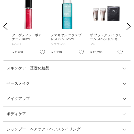
Previous
Next
/ 1
ターゲティッドポアト
デマキヤン エクスプ
ザ ブラック デイ クリ
カ
ナー / 100ml
レス SP / 125mL
ーム スペシャル キッ
トリ
ト / SPF50+ / PA++++
/ 
GASH
クラランス
FAS
ス
/ 40g×2、1枚
ロ
お気に入り
お気に入り
お気に入り
￥2,780
￥4,730
￥13,200
￥1
スキンケア・基礎化粧品
ベースメイク
スキンケア・基礎化粧品全て
クレンジング
メイクアップ
洗顔料
ベースメイク全て
化粧水
化粧下地・コントロールカラー
ボディケア
美容液
BBクリーム
メイクアップ全て
乳液
CCクリーム
マスカラ・マスカラ下地
ボディソープ・ハンドソープ・石
シャンプー・ヘアケア・ヘアスタイリング
オールインワン化粧品
コンシーラー
まつげ美容液
ボディケア全て
フェイスクリーム
ファンデーション
つけまつげ
けん