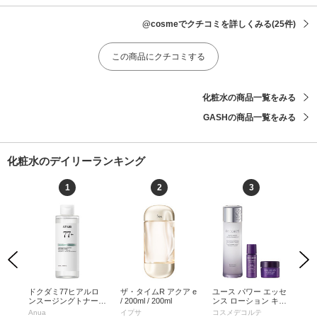
@cosmeでクチコミを詳しくみる
(25件)
この商品にクチコミする
化粧水の商品一覧をみる
GASHの商品一覧をみる
化粧水のデイリーランキング
1
2
3
Previous
Next
リー
ドクダミ77ヒアルロ
ザ・タイムR アクア e
ユース パワー エッセ
ブ
 /
ンスージングトナー /
/ 200ml / 200ml
ンス ローション キャ
シ
250ml / 250ml
ンペーンキット / 150
タイプ
Anua
イプサ
コスメデコルテ
エ