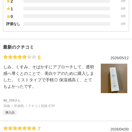
2
0件
1
0件
0
0件
評価なし
0件
最新のクチコミ
5
2026/05/12
しみ、くすみ、そばかすにアプローチして、透明
感へ導くとのことで、美白ケアのために購入しま
した。 ミストタイプで手軽◎ 保湿感高く、とて
もよかったです。
ay_cos
さん
38歳
乾燥肌
クチコミ投稿 47件
購入品
7
2026/04/30