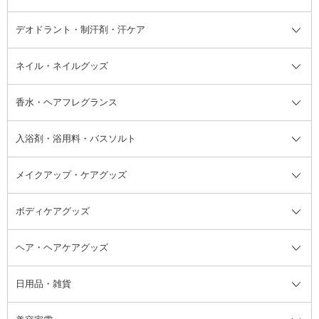
デオドラント・制汗剤・汗ケア
ブースター・導入液
アイブロウ・眉マスカラ
レッグ・フットケア
洗い流さないトリートメント
日焼け対策・ケア全て
シートパック・マスク
アイライナー
ネック・デコルテケア
ヘアパック・ヘアマスク
日焼け止め
デオドラント・制汗剤・汗ケア全
ボディ用デオドラント・制汗剤・
ネイル・ネイルグッズ
洗い流すパック・マスク
チーク
バストケア
ヘアスタイリング剤
サンオイル・タンニング
アイクリーム・アイケア
口紅・リップグロス
ヒップケア
ヘアカラー・カラーリング
アフターサンケア
て
汗ケア
フット用デオドラント・制汗剤・
香水・ヘアフレグランス
リップクリーム・リップケア
ハイライト・シェーディング
ネイルケア
頭皮ケア・育毛剤
その他日焼け対策・UVケア
ネイル・ネイルグッズ全て
ゴマージュ・ピーリング
その他メイクアップ
ネイルケアグッズ
パーマ液
マニキュア
汗ケア
その他シャンプー・ヘアケア・ヘ
入浴剤・浴用料・バスソルト
顔用マッサージ料
脱毛・除毛ケア
ジェルネイル
香水・ヘアフレグランス全て
その他スキンケア
その他ボディケア
ネイルアートグッズ
香水
アスタイリング
メイクアップ・ケアグッズ
リムーバー・除光液
フレグランスミスト
入浴剤・浴用料・バスソルト全て
ヘアフレグランス
入浴剤・浴用料
ボディケアグッズ
その他香水・ヘアフレグランス
バスソルト
メイクアップ・ケアグッズ全て
パフ・スポンジ
ヘア・ヘアケアグッズ
コットン・綿棒
ボディケアグッズ全て
あぶらとり紙
ボディ・バスグッズ
日用品・雑貨
洗顔グッズ
マッサージ・ボディケアグッズ
ヘア・ヘアケアグッズ全て
ビューラー
アイケアグッズ
ヘアブラシ