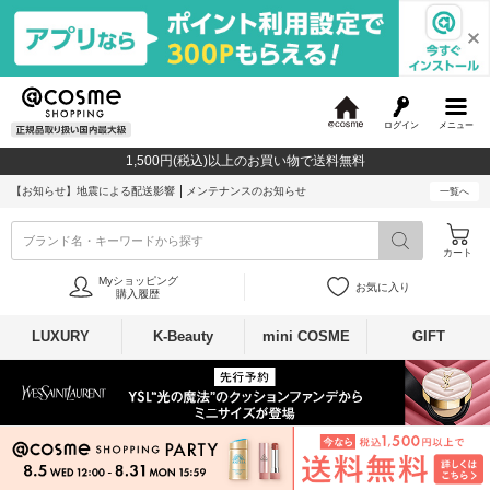
ログイン
メニュー
@
c
1,500円(税込)以上のお買い物で送料無料
o
s
【お知らせ】
地震による配送影響
メンテナンスのお知らせ
一覧へ
m
e
ブランド名・キーワードから探す
カート
Myショッピング
お気に入り
購入履歴
LUXURY
K-Beauty
mini COSME
GIFT