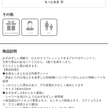
もっとみる
ル、香料
その他
ギフトにおすすめ
メンズ
ママ
商品説明
みずみずしい感触で、ひんやりリフレッシュできるアロマボディシート。
大判で厚みのあるシートだから、1枚で全身すっきり。
さらりとした肌が続きます。
【商品特長】
◆全身をふきとれる大判厚手シート
・肌あたりの心地よさを追求した杉綾織(ヘリンボーン)のふんわり伸縮シートを
採用
しっかりとした厚みがあり、汗や皮脂をやさしく絡めとります
・サイズ:18cm×20cm
◆みずみずしさ&さらさら素肌に
・シャワーを浴びたようなみずみずしい使用感
ー保湿成分(ウイキョウ果実エキス、センキュウ根茎エキス、ブクリョウエキ
ス、ウコン根茎エキス)配合