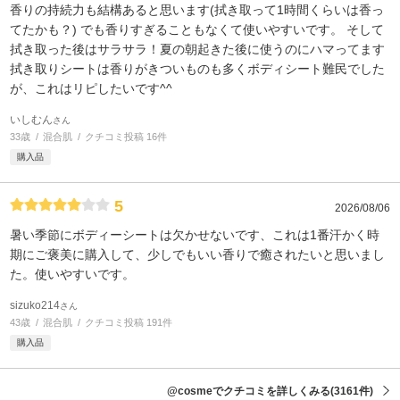
香りの持続力も結構あると思います(拭き取って1時間くらいは香っ
てたかも？) でも香りすぎることもなくて使いやすいです。 そして
拭き取った後はサラサラ！夏の朝起きた後に使うのにハマってます
拭き取りシートは香りがきついものも多くボディシート難民でした
が、これはリピしたいです^^
いしむん
さん
33歳
混合肌
クチコミ投稿 16件
購入品
5
2026/08/06
暑い季節にボディーシートは欠かせないです、これは1番汗かく時
期にご褒美に購入して、少しでもいい香りで癒されたいと思いまし
た。使いやすいです。
sizuko214
さん
43歳
混合肌
クチコミ投稿 191件
購入品
@cosmeでクチコミを詳しくみる
(3161件)