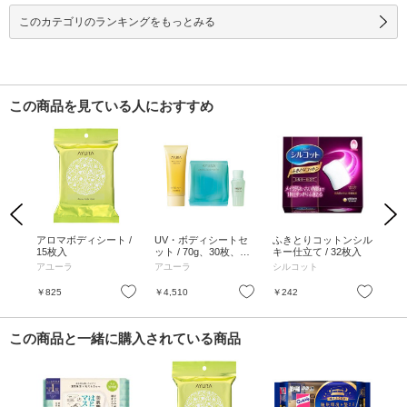
このカテゴリのランキングをもっとみる
この商品を見ている人におすすめ
Previous
Next
バス
アロマボディシート /
UV・ボディシートセ
ふきとりコットンシル
プ
300
15枚入
ット / 70g、30枚、50
キー仕立て / 32枚入
ート
mL
アユーラ
アユーラ
シルコット
ア
お気に入り
お気に入り
お気に入り
￥825
￥4,510
￥242
￥5
この商品と一緒に購入されている商品