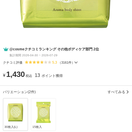
@cosmeクチコミランキング その他ボディケア部門 2位
集計期間 2026-04-30 ~ 2026-07-29
5.3
クチコミ評価
（
3161
件）
1,430
¥
13
ポイント獲得
税込
バリエーション
(2件)
すべてみる
30枚入(L)
15枚入