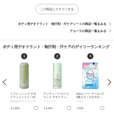
この商品にクチコミする
ボディ用デオドラント・制汗剤・汗ケアシートの商品一覧をみる
アユーラの商品一覧をみる
ボディ用デオドラント・制汗剤・汗ケアのデイリーランキング
1
2
3
Previous
Next
 25
リフレッシング デオ
アンティ パースパイ
Zeroシート クール / 2
セナ
ドラントミスト / 100
ラント デオドラント
0枚入り / さわやかな
体 
mL / セダ―ウッドの
ロールオン N <医薬部
せっけんの香り / 20枚
/ 6
athletia(アスレティア)
クリニーク
ビオレ
Cool
香り / 100mL
外品> / 75mL / 通常 / 7
入り
5mL
お気に入り
お気に入り
お気に入り
￥3,850
￥4,950
￥550
￥1