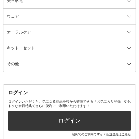
美容家電
ブラシ・チップ
かかと・角質ケアグッズ
ヘアゴム
日用品・雑貨全て
二重まぶた用アイテム
エクササイズ器具・グッズ
ヘアピン・ヘアクリップ
洗剤
ウェア
ツィザー・毛抜き
絆創膏
ヘアバンド
柔軟剤
美容家電全て
眉・鼻毛・甘皮はさみ
その他ボディケアグッズ
ヘアカーラー
サニタリー・生理用品
フェイスケア美容家電
ルームフレグランス・ディフュー
オーラルケア
カミソリ
ヘッドマッサージブラシ
ボディケア美容家電
ウェア全て
角栓抜き
その他ヘア・ヘアケアグッズ
エッセンシャルオイル
ヘアケアスタイリング美容家電
インナー
ザー
ファンデーション・パウダーケー
キット・セット
アロマキャンドル
その他美容家電
レッグウェア
オーラルケア全て
化粧ポーチ・メイクボックス
お香・インセンス
その他ウェア
歯磨き粉
ス
その他
ミラー・鏡
消臭剤・芳香剤
歯ブラシ
キット・セット全て
詰替容器・アトマイザー
ファブリックミスト
デンタルフロス
スキンケアキット
その他メイクアップ・ケアグッズ
マスク・ティッシュ
マウスウォッシュ・スプレー
ベースメイクキット
その他全て
その他日用品・雑貨
口臭清涼・ケア剤
メイクアップキット
その他
ログイン
その他オーラルケア
ボディケアキット
ヘアケアキット
ログインいただくと、気になる商品を後から確認できる「お気に入り登録」やお
トクな会員特典でさらに便利にご利用いただけます！
その他キット・セット
ログイン
初めてのご利用ですか？
新規登録はこちら