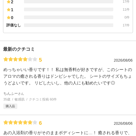
2
17件
1
11件
0
0件
評価なし
17件
最新のクチコミ
5
2026/08/06
めっちゃいい香りです！！ 私は無香料が好きですが、このシートの
アロマの癒される香りはドンピシャでした。 シートのサイズもちょ
うどよいです。 リピしたいし、他の人にも勧めたいです◎
ちんふー
さん
35歳
敏感肌
クチコミ投稿 60件
購入品
6
2026/08/06
あの入浴剤の香りがそのままボディシートに…！ 癒される香りで、