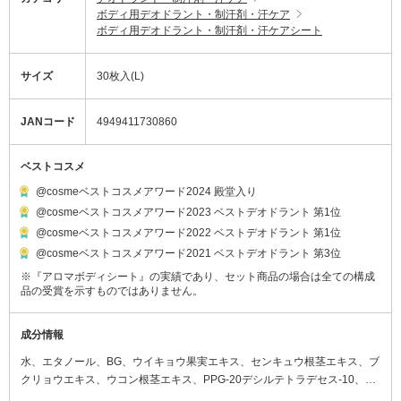
ボディ用デオドラント・制汗剤・汗ケア
ボディ用デオドラント・制汗剤・汗ケアシート
サイズ
30枚入(L)
JANコード
4949411730860
ベストコスメ
@cosmeベストコスメアワード2024 殿堂入り
@cosmeベストコスメアワード2023 ベストデオドラント 第1位
@cosmeベストコスメアワード2022 ベストデオドラント 第1位
@cosmeベストコスメアワード2021 ベストデオドラント 第3位
※『アロマボディシート』の実績であり、セット商品の場合は全ての構成
品の受賞を示すものではありません。
成分情報
水、エタノール、BG、ウイキョウ果実エキス、センキュウ根茎エキス、ブ
クリョウエキス、ウコン根茎エキス、PPG-20デシルテトラデセス-10、ク
エン酸、クエン酸Na、EDTA-2Na、ベントナイト、シリカ、トコフェロー