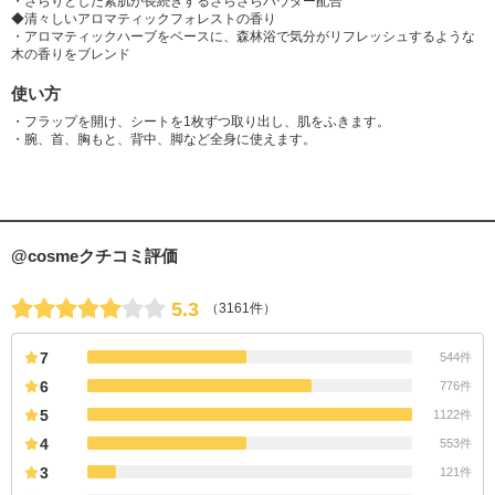
・さらりとした素肌が長続きするさらさらパウダー配合
◆清々しいアロマティックフォレストの香り
・アロマティックハーブをベースに、森林浴で気分がリフレッシュするような
木の香りをブレンド
使い方
・フラップを開け、シートを1枚ずつ取り出し、肌をふきます。
・腕、首、胸もと、背中、脚など全身に使えます。
@cosmeクチコミ評価
5.3
（3161件）
7
544件
6
776件
5
1122件
4
553件
3
121件