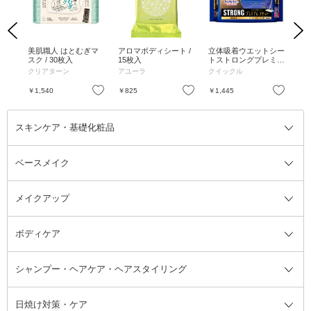
Previous
Next
ュガ
美肌職人 はとむぎマ
アロマボディシート /
立体吸着ウエットシー
ブ
/ 0
スク / 30枚入
15枚入
トストロングプレミア
ー
2.6
ム / 24枚 / ラベンダー
ン
クリアターン
アユーラ
クイックル
綾
&ヴァーベナの香り
お気に入り
お気に入り
お気に入り
￥1,540
￥825
￥1,445
￥3
スキンケア・基礎化粧品
ベースメイク
スキンケア・基礎化粧品全て
クレンジング
メイクアップ
洗顔料
ベースメイク全て
化粧水
化粧下地・コントロールカラー
ボディケア
美容液
BBクリーム
メイクアップ全て
乳液
CCクリーム
マスカラ・マスカラ下地
ボディソープ・ハンドソープ・石
シャンプー・ヘアケア・ヘアスタイリング
オールインワン化粧品
コンシーラー
まつげ美容液
ボディケア全て
フェイスクリーム
ファンデーション
つけまつげ
けん
シャンプー・ヘアケア・ヘアスタ
日焼け対策・ケア
フェイスオイル・バーム
フェイスパウダー
アイシャドウ
ボディケア
化粧液
その他ベースメイク
アイシャドウベース
ハンドケア
シャンプー・コンディショナー
イリング全て