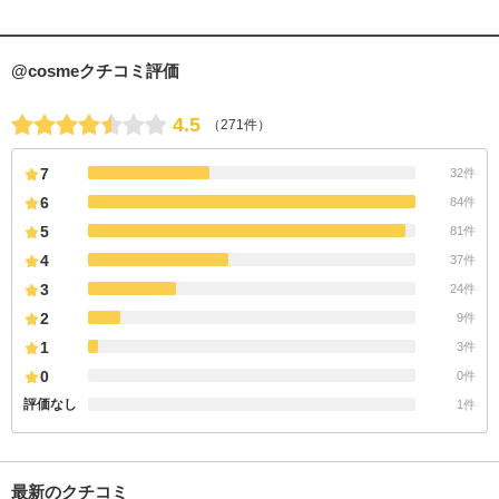
@cosmeクチコミ評価
4.5
（271件）
7
32件
6
84件
5
81件
4
37件
3
24件
2
9件
1
3件
0
0件
評価なし
1件
最新のクチコミ