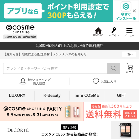
ログイン
メニュー
@
c
1,500円(税込)以上のお買い物で送料無料
o
s
【お知らせ】
地震による配送影響
メンテナンスのお知らせ
一覧へ
m
e
ブランド名・キーワードから探す
カート
Myショッピング
お気に入り
購入履歴
LUXURY
K-Beauty
mini COSME
GIFT