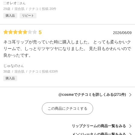
:::オレオ:::
さん
29歳
混合肌
クチコミ投稿 20件
購入品
リピート
5
2026/06/09
ネコ耳リップが売っていた時に購入しました。 とっても柔らかいク
リームで、しっとりツヤツヤになりました。 見た目もかわいいので
良かったです。
じゅなの
さん
38歳
混合肌
クチコミ投稿 633件
購入品
@cosmeでクチコミを詳しくみる
(271件)
この商品にクチコミする
リップクリームの商品一覧をみる
メンソレータムの商品一覧をみる