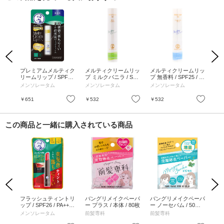
Previous
Next
トリ
プレミアムメルティク
メルティクリームリッ
メルティクリームリッ
メ
++ /
リームリップ / SPF26
プ ミルクバニラ / SPF
プ 無香料 / SPF25 / P
ップ
 /
/ PA++++ / 1個 / 無香
25 / PA+++ / 2.4g
A+++ / 2.4g
PF2
メンソレータム
メンソレータム
メンソレータム
メ
料
お気に入り
お気に入り
お気に入り
￥651
￥532
￥532
￥5
この商品と一緒に購入されている商品
Previous
Next
イハ
フラッシュティントリ
バングリメイクペーパ
バングリメイクペーパ
バ
ブラ
ップ / SPF26 / PA+++ /
ー プラス / 本体 / 80枚
ー ノーセバム / 50枚 /
ー 
レッド / 2g / 無香料
ミント
ヨー
メンソレータム
前髪専科
前髪専科
前