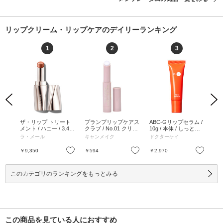
リップクリーム・リップケアのデイリーランキング
1
2
3
Previous
Next
 /
ザ・リップ トリート
プランプリップケアス
ABC-Gリップセラム /
エ
メント / ハニー / 3.4g
クラブ / No.01 クリア
10g / 本体 / しっとり /
ー
/ ハニー / 3.4g
/ 0.27g / 無香料 / No.0
10g
ブ3
ラ・メール
キャンメイク
ドクターケイ
レ
1 クリア / 0.27g
3 /
お気に入り
お気に入り
お気に入り
￥9,350
￥594
￥2,970
￥2
このカテゴリのランキングをもっとみる
この商品を見ている人におすすめ