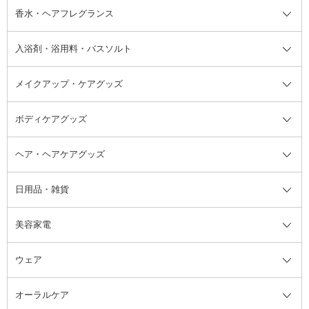
フット用デオドラント・制汗剤・
香水・ヘアフレグランス
リップクリーム・リップケア
ハイライト・シェーディング
ネイルケア
頭皮ケア・育毛剤
その他日焼け対策・UVケア
ネイル・ネイルグッズ全て
ゴマージュ・ピーリング
その他メイクアップ
ネイルケアグッズ
パーマ液
マニキュア
汗ケア
その他シャンプー・ヘアケア・ヘ
入浴剤・浴用料・バスソルト
顔用マッサージ料
脱毛・除毛ケア
ジェルネイル
香水・ヘアフレグランス全て
その他スキンケア
その他ボディケア
ネイルアートグッズ
香水
アスタイリング
メイクアップ・ケアグッズ
リムーバー・除光液
フレグランスミスト
入浴剤・浴用料・バスソルト全て
ヘアフレグランス
入浴剤・浴用料
ボディケアグッズ
その他香水・ヘアフレグランス
バスソルト
メイクアップ・ケアグッズ全て
パフ・スポンジ
ヘア・ヘアケアグッズ
コットン・綿棒
ボディケアグッズ全て
あぶらとり紙
ボディ・バスグッズ
日用品・雑貨
洗顔グッズ
マッサージ・ボディケアグッズ
ヘア・ヘアケアグッズ全て
ビューラー
アイケアグッズ
ヘアブラシ
美容家電
ブラシ・チップ
かかと・角質ケアグッズ
ヘアゴム
日用品・雑貨全て
二重まぶた用アイテム
エクササイズ器具・グッズ
ヘアピン・ヘアクリップ
洗剤
ウェア
ツィザー・毛抜き
絆創膏
ヘアバンド
柔軟剤
美容家電全て
眉・鼻毛・甘皮はさみ
その他ボディケアグッズ
ヘアカーラー
サニタリー・生理用品
フェイスケア美容家電
ルームフレグランス・ディフュー
オーラルケア
カミソリ
ヘッドマッサージブラシ
ボディケア美容家電
ウェア全て
角栓抜き
その他ヘア・ヘアケアグッズ
エッセンシャルオイル
ヘアケアスタイリング美容家電
インナー
ザー