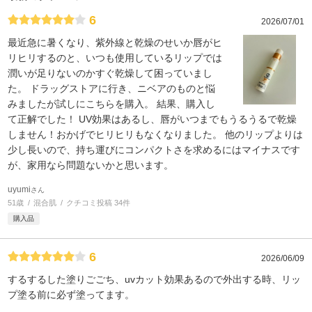
6
2026/07/01
最近急に暑くなり、紫外線と乾燥のせいか唇がヒ
リヒリするのと、いつも使用しているリップでは
潤いが足りないのかすぐ乾燥して困っていまし
た。 ドラッグストアに行き、ニベアのものと悩
みましたが試しにこちらを購入。 結果、購入し
て正解でした！ UV効果はあるし、唇がいつまでもうるうるで乾燥
しません！おかげでヒリヒリもなくなりました。 他のリップよりは
少し長いので、持ち運びにコンパクトさを求めるにはマイナスです
が、家用なら問題ないかと思います。
uyumi
さん
51歳
混合肌
クチコミ投稿 34件
購入品
6
2026/06/09
するするした塗りごごち、uvカット効果あるので外出する時、リッ
プ塗る前に必ず塗ってます。