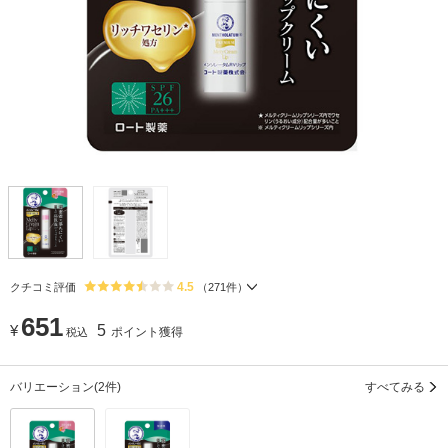
4.5
クチコミ評価
（
271
件）
651
¥
5
ポイント獲得
税込
バリエーション
(2件)
すべてみる