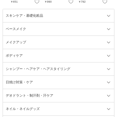
お気に入り
お気に入り
お気に入り
￥651
￥990
￥792
￥4
スキンケア・基礎化粧品
ベースメイク
スキンケア・基礎化粧品全て
クレンジング
メイクアップ
洗顔料
ベースメイク全て
化粧水
化粧下地・コントロールカラー
ボディケア
美容液
BBクリーム
メイクアップ全て
乳液
CCクリーム
マスカラ・マスカラ下地
ボディソープ・ハンドソープ・石
シャンプー・ヘアケア・ヘアスタイリング
オールインワン化粧品
コンシーラー
まつげ美容液
ボディケア全て
フェイスクリーム
ファンデーション
つけまつげ
けん
シャンプー・ヘアケア・ヘアスタ
日焼け対策・ケア
フェイスオイル・バーム
フェイスパウダー
アイシャドウ
ボディケア
化粧液
その他ベースメイク
アイシャドウベース
ハンドケア
シャンプー・コンディショナー
イリング全て
デオドラント・制汗剤・汗ケア
ブースター・導入液
アイブロウ・眉マスカラ
レッグ・フットケア
洗い流さないトリートメント
日焼け対策・ケア全て
シートパック・マスク
アイライナー
ネック・デコルテケア
ヘアパック・ヘアマスク
日焼け止め
デオドラント・制汗剤・汗ケア全
ボディ用デオドラント・制汗剤・
ネイル・ネイルグッズ
洗い流すパック・マスク
チーク
バストケア
ヘアスタイリング剤
サンオイル・タンニング
アイクリーム・アイケア
口紅・リップグロス
ヒップケア
ヘアカラー・カラーリング
アフターサンケア
て
汗ケア