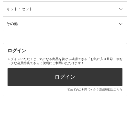
ファンデーション・パウダーケー
キット・セット
アロマキャンドル
その他美容家電
レッグウェア
オーラルケア全て
化粧ポーチ・メイクボックス
お香・インセンス
その他ウェア
歯磨き粉
ス
その他
ミラー・鏡
消臭剤・芳香剤
歯ブラシ
キット・セット全て
詰替容器・アトマイザー
ファブリックミスト
デンタルフロス
スキンケアキット
その他メイクアップ・ケアグッズ
マスク・ティッシュ
マウスウォッシュ・スプレー
ベースメイクキット
その他全て
その他日用品・雑貨
口臭清涼・ケア剤
メイクアップキット
その他
ログイン
その他オーラルケア
ボディケアキット
ヘアケアキット
ログインいただくと、気になる商品を後から確認できる「お気に入り登録」やお
トクな会員特典でさらに便利にご利用いただけます！
その他キット・セット
ログイン
初めてのご利用ですか？
新規登録はこちら