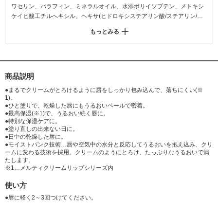
ワセリン、パラフィン、ミネラルオイル、水添ポリイソプテン、メトキシ
ケイヒ酸工チルへキシル、ヘキサ(ヒドロキシステアリン酸/ステアリン/ロ
ジン酸)ジペンタ工リスリチル、マイクロクリスタリンワックス、シア脂、
もっとみる
ラウロイルグルタミン酸ジ(オクチルドテシル/フィトステリル/べへニル)、
ジイソステアリン酸ポリグリセリル-2、マカデミアナッツ脂肪酸フィトス
テリル、スクワラン、リンゴ酸ジイソステアリル、アボカド油、水添野菜
油、セラミド3、セラミド2、セラミド6II、ハチミツ、マカデミア種子油、
オリーブ果実油、ホホバ種子油、ローヤルゼリーエキス、t-ブチルメトキ
商品説明
シジべンゾイルメタン、DPG、(VP/工イコセン)コボリマーオレインポリグ
●まるでクリームがとろけるように唇をしっかり包み込んで、落ちにくい(※
リセリルー4、酢酸トコフェロール、アルガニアスピノサ核油、コレステ
1)。
ロール、合成ワックス、酸化鉄、水、水添レシチン、ダイズステロール、
●ひと塗りで、乾燥した唇にもうるおいベールで密着。
●最高保湿(※1)で、うるおい続く唇に。
トリイソステアリン酸イソプロピルチタン、BG、香料
●特別な保湿ケアに。
●塗り直しの出来ない日に。
●日中の乾燥した唇に。
●モイストバンク技術…唇や空気中の水分と反応してうるおいを抱え込み、クリ
ームに変わる技術を採用。クリームのようにとろけ、たっぷりなうるおいで満
たします。
※1…メルティクリームリップシリーズ内
使い方
●唇に軽く2～3回つけてください。