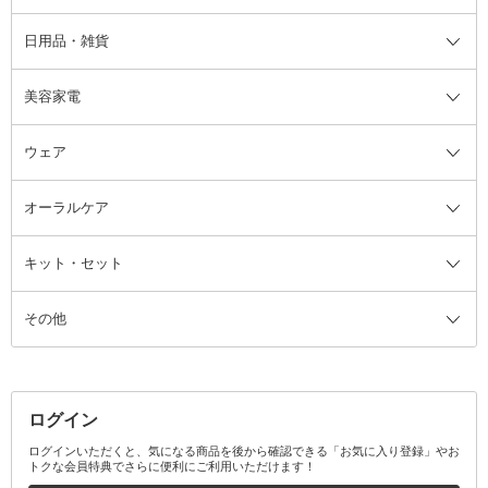
日用品・雑貨
洗顔グッズ
マッサージ・ボディケアグッズ
ヘア・ヘアケアグッズ全て
ビューラー
アイケアグッズ
ヘアブラシ
美容家電
ブラシ・チップ
かかと・角質ケアグッズ
ヘアゴム
日用品・雑貨全て
二重まぶた用アイテム
エクササイズ器具・グッズ
ヘアピン・ヘアクリップ
洗剤
ウェア
ツィザー・毛抜き
絆創膏
ヘアバンド
柔軟剤
美容家電全て
眉・鼻毛・甘皮はさみ
その他ボディケアグッズ
ヘアカーラー
サニタリー・生理用品
フェイスケア美容家電
ルームフレグランス・ディフュー
オーラルケア
カミソリ
ヘッドマッサージブラシ
ボディケア美容家電
ウェア全て
角栓抜き
その他ヘア・ヘアケアグッズ
エッセンシャルオイル
ヘアケアスタイリング美容家電
インナー
ザー
ファンデーション・パウダーケー
キット・セット
アロマキャンドル
その他美容家電
レッグウェア
オーラルケア全て
化粧ポーチ・メイクボックス
お香・インセンス
その他ウェア
歯磨き粉
ス
その他
ミラー・鏡
消臭剤・芳香剤
歯ブラシ
キット・セット全て
詰替容器・アトマイザー
ファブリックミスト
デンタルフロス
スキンケアキット
その他メイクアップ・ケアグッズ
マスク・ティッシュ
マウスウォッシュ・スプレー
ベースメイクキット
その他全て
その他日用品・雑貨
口臭清涼・ケア剤
メイクアップキット
その他
ログイン
その他オーラルケア
ボディケアキット
ヘアケアキット
ログインいただくと、気になる商品を後から確認できる「お気に入り登録」やお
トクな会員特典でさらに便利にご利用いただけます！
その他キット・セット