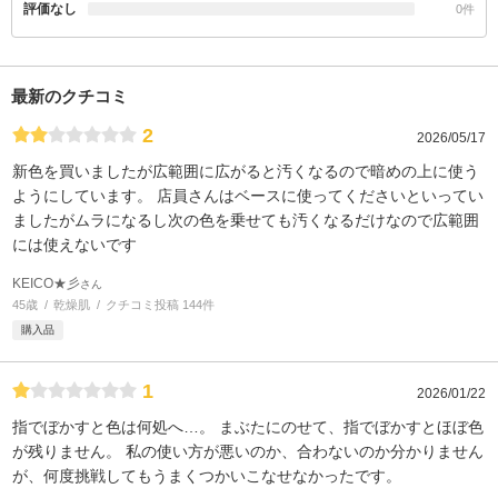
評価なし
0件
最新のクチコミ
2
2026/05/17
新色を買いましたが広範囲に広がると汚くなるので暗めの上に使う
ようにしています。 店員さんはベースに使ってくださいといってい
ましたがムラになるし次の色を乗せても汚くなるだけなので広範囲
には使えないです
KEICO★彡
さん
45歳
乾燥肌
クチコミ投稿 144件
購入品
1
2026/01/22
指でぼかすと色は何処へ…。 まぶたにのせて、指でぼかすとほぼ色
が残りません。 私の使い方が悪いのか、合わないのか分かりません
が、何度挑戦してもうまくつかいこなせなかったです。