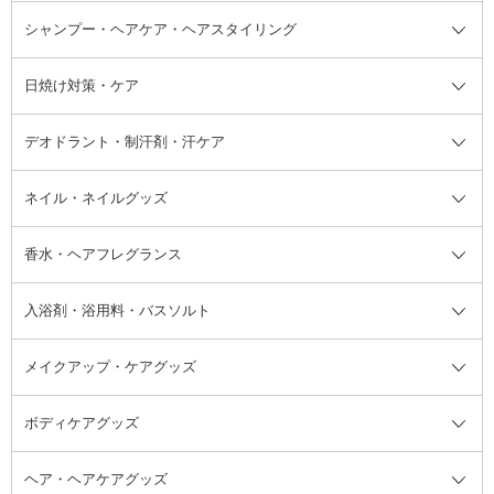
ボディソープ・ハンドソープ・石
シャンプー・ヘアケア・ヘアスタイリング
オールインワン化粧品
コンシーラー
まつげ美容液
ボディケア全て
フェイスクリーム
ファンデーション
つけまつげ
けん
シャンプー・ヘアケア・ヘアスタ
日焼け対策・ケア
フェイスオイル・バーム
フェイスパウダー
アイシャドウ
ボディケア
化粧液
その他ベースメイク
アイシャドウベース
ハンドケア
シャンプー・コンディショナー
イリング全て
デオドラント・制汗剤・汗ケア
ブースター・導入液
アイブロウ・眉マスカラ
レッグ・フットケア
洗い流さないトリートメント
日焼け対策・ケア全て
シートパック・マスク
アイライナー
ネック・デコルテケア
ヘアパック・ヘアマスク
日焼け止め
デオドラント・制汗剤・汗ケア全
ボディ用デオドラント・制汗剤・
ネイル・ネイルグッズ
洗い流すパック・マスク
チーク
バストケア
ヘアスタイリング剤
サンオイル・タンニング
アイクリーム・アイケア
口紅・リップグロス
ヒップケア
ヘアカラー・カラーリング
アフターサンケア
て
汗ケア
フット用デオドラント・制汗剤・
香水・ヘアフレグランス
リップクリーム・リップケア
ハイライト・シェーディング
ネイルケア
頭皮ケア・育毛剤
その他日焼け対策・UVケア
ネイル・ネイルグッズ全て
ゴマージュ・ピーリング
その他メイクアップ
ネイルケアグッズ
パーマ液
マニキュア
汗ケア
その他シャンプー・ヘアケア・ヘ
入浴剤・浴用料・バスソルト
顔用マッサージ料
脱毛・除毛ケア
ジェルネイル
香水・ヘアフレグランス全て
その他スキンケア
その他ボディケア
ネイルアートグッズ
香水
アスタイリング
メイクアップ・ケアグッズ
リムーバー・除光液
フレグランスミスト
入浴剤・浴用料・バスソルト全て
ヘアフレグランス
入浴剤・浴用料
ボディケアグッズ
その他香水・ヘアフレグランス
バスソルト
メイクアップ・ケアグッズ全て
パフ・スポンジ
ヘア・ヘアケアグッズ
コットン・綿棒
ボディケアグッズ全て
あぶらとり紙
ボディ・バスグッズ