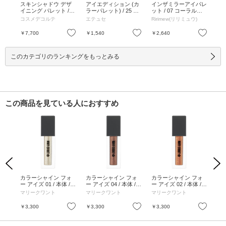
ド
スキンシャドウ デザ
アイエディション (カ
インザミラーアイパレ
イ
ズピ
イニング パレット / 1
ラーパレット) / 25 シ
ット / 07 コーラルバ
ット
ーズ
1 prism chocolate / 5g
ーグラスベージュ / 3.
ニラ / 72g / 本体 / 07
ア /
コスメデコルテ
エテュセ
Ririmew(リリミュウ)
Ri
/ 11 prism chocolate /
8g / 本体 / 無香料 / 25
コーラルバニラ / 72g
ンク
5g
シーグラスベージュ /
お気に入り
お気に入り
お気に入り
￥7,700
￥1,540
￥2,640
￥2
3.8g
このカテゴリのランキングをもっとみる
この商品を見ている人におすすめ
Previous
Next
7<
カラーシャイン フォ
カラーシャイン フォ
カラーシャイン フォ
カ
/ 0
ー アイズ 01 / 本体 / 0
ー アイズ 04 / 本体 / 0
ー アイズ 02 / 本体 / 0
ー 
1
4
2
4.0
マリークワント
マリークワント
マリークワント
マ
お気に入り
お気に入り
お気に入り
￥3,300
￥3,300
￥3,300
￥3