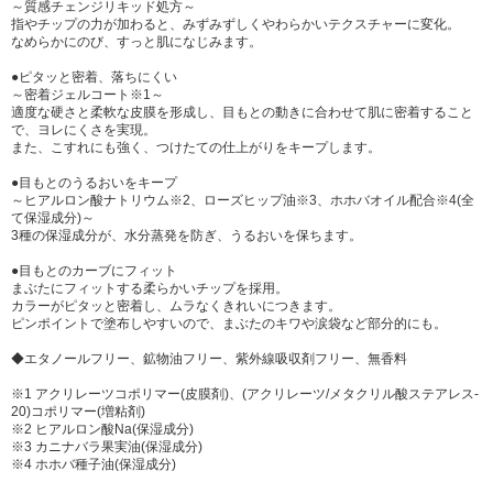
～質感チェンジリキッド処方～
指やチップの力が加わると、みずみずしくやわらかいテクスチャーに変化。
なめらかにのび、すっと肌になじみます。
●ピタッと密着、落ちにくい
～密着ジェルコート※1～
適度な硬さと柔軟な皮膜を形成し、目もとの動きに合わせて肌に密着すること
で、ヨレにくさを実現。
また、こすれにも強く、つけたての仕上がりをキープします。
●目もとのうるおいをキープ
～ヒアルロン酸ナトリウム※2、ローズヒップ油※3、ホホバオイル配合※4(全
て保湿成分)～
3種の保湿成分が、水分蒸発を防ぎ、うるおいを保ちます。
●目もとのカーブにフィット
まぶたにフィットする柔らかいチップを採用。
カラーがピタッと密着し、ムラなくきれいにつきます。
ピンポイントで塗布しやすいので、まぶたのキワや涙袋など部分的にも。
◆エタノールフリー、鉱物油フリー、紫外線吸収剤フリー、無香料
※1 アクリレーツコポリマー(皮膜剤)、(アクリレーツ/メタクリル酸ステアレス-
20)コポリマー(増粘剤)
※2 ヒアルロン酸Na(保湿成分)
※3 カニナバラ果実油(保湿成分)
※4 ホホバ種子油(保湿成分)