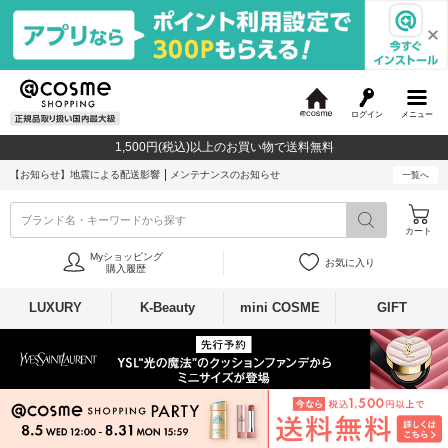
ログイン
メニュー
@
c
1,500円(税込)以上のお買い物で送料無料
o
s
【お知らせ】
地震による配送影響
メンテナンスのお知らせ
一覧へ
m
e
ブランド名・キーワードから探す
カート
Myショッピング
お気に入り
購入履歴
LUXURY
K-Beauty
mini COSME
GIFT