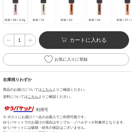
本体 / 09 / 4.0g
本体 / 01
本体 / 02
本体 / 04
本体 / 07 / 
カートに入れる
お気に入りに登録
在庫残りわずか
商品のお届けについては
こちら
よりご確認ください。
送料については
こちら
よりご確認ください。
利用可
※ ポストにお届け / 一点のみ購入でご利用可能です。
ゆうパケットでのお届けの場合はサンプル・ノベルティが対象外となります。
ゆうパケットには破損・紛失の保証はございません。