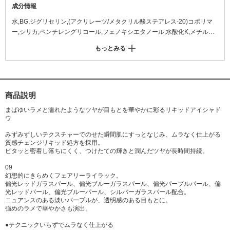
成分情報
水,BG,ジグリセリン,(アクリレーツ/メタクリル酸ステアレス-20)コポリマ
ー,シリカ,ペンチレングリコール,フェノキシエタノール,水酸化K,メチルパ
ラベン,セルロース,アクリレーツコポリマー,リン酸2Na,ラウリル硫酸Na,デ
もっとみる
ヒドロ酢酸Na,ヒアルロン酸Na,ホホバ種子油,カニナバラ果実油,トコフェ
ロール,ジパルミチン酸アスコルビル,合成フルオロフロゴパイト,酸化チタ
ン,ホウケイ酸(Ca/チタン),酸化スズ,グンジョウ,酸化鉄,タルク,赤226
商品説明
まばゆいラメと濡れたようなツヤが目もとを華やかに彩るリキッドアイシャド
ウ
みずみずしいテクスチャーでのせた瞬間肌にすっとなじみ、ムラなく仕上がる
質感チェンジリキッド処方を採用。
ピタッと密着し落ちにくく、つけたての輝きと潤んだツヤが長時間持続。
09
幻想的にきらめくフェアリーライラック。
偏光レッドガラスパール、偏光ブルーガラスパール、偏光パープルパール、偏
光レッドパール、偏光ブルーパール、シルバーガラスパール配合。
ニュアンスのある淡いパープルが、透明感のある目もとに。
強めのラメで華やかさも演出。
●テクニックいらずでムラなく仕上がる