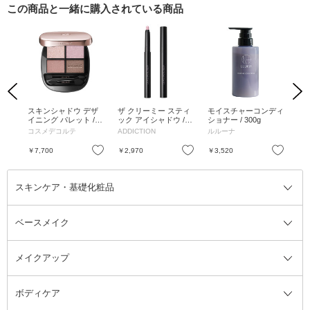
この商品と一緒に購入されている商品
Previous
Next
ラッ
スキンシャドウ デザ
ザ クリーミー スティ
モイスチャーコンディ
モ
唇色
イニング パレット /
ック アイシャドウ / 0
ショナー / 300g
ー /
本体 / 3 Wisteria / 5g
01 Crush on Me / 0.9g
コスメデコルテ
ADDICTION
ルルーナ
ル
お気に入り
お気に入り
お気に入り
￥7,700
￥2,970
￥3,520
￥3
スキンケア・基礎化粧品
ベースメイク
スキンケア・基礎化粧品全て
クレンジング
メイクアップ
洗顔料
ベースメイク全て
化粧水
化粧下地・コントロールカラー
ボディケア
美容液
BBクリーム
メイクアップ全て
乳液
CCクリーム
マスカラ・マスカラ下地