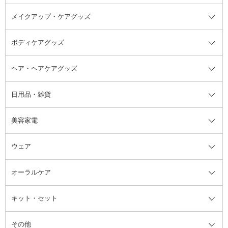
メイクアップ・ケアグッズ
リムーバー・除光液
フレグランスミスト
入浴剤・浴用料・バスソルト全て
ヘアフレグランス
入浴剤・浴用料
ボディケアグッズ
その他香水・ヘアフレグランス
バスソルト
メイクアップ・ケアグッズ全て
パフ・スポンジ
ヘア・ヘアケアグッズ
コットン・綿棒
ボディケアグッズ全て
あぶらとり紙
ボディ・バスグッズ
日用品・雑貨
洗顔グッズ
マッサージ・ボディケアグッズ
ヘア・ヘアケアグッズ全て
ビューラー
アイケアグッズ
ヘアブラシ
美容家電
ブラシ・チップ
かかと・角質ケアグッズ
ヘアゴム
日用品・雑貨全て
二重まぶた用アイテム
エクササイズ器具・グッズ
ヘアピン・ヘアクリップ
洗剤
ウェア
ツィザー・毛抜き
絆創膏
ヘアバンド
柔軟剤
美容家電全て
眉・鼻毛・甘皮はさみ
その他ボディケアグッズ
ヘアカーラー
サニタリー・生理用品
フェイスケア美容家電
ルームフレグランス・ディフュー
オーラルケア
カミソリ
ヘッドマッサージブラシ
ボディケア美容家電
ウェア全て
角栓抜き
その他ヘア・ヘアケアグッズ
エッセンシャルオイル
ヘアケアスタイリング美容家電
インナー
ザー
ファンデーション・パウダーケー
キット・セット
アロマキャンドル
その他美容家電
レッグウェア
オーラルケア全て
化粧ポーチ・メイクボックス
お香・インセンス
その他ウェア
歯磨き粉
ス
その他
ミラー・鏡
消臭剤・芳香剤
歯ブラシ
キット・セット全て
詰替容器・アトマイザー
ファブリックミスト
デンタルフロス
スキンケアキット