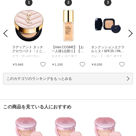
1
2
3
Previous
Next
ーフ
ラディアント タッチ
【mini COSME】【お
タンクッションエクラ
デ
ファ
グロウパクト〈ミニサ
一人様1点限り】【次
ルミヌ / SPF25 / PA++
ヴ
F50
イズ〉 / SPF50+ / PA+
回現品ご購入で使える
+ / オークル10 / 15g /
ン 
イヴ・サンローラン
エスティ ローダー
クレ・ド・ポー ボーテ
デ
 ライト
+++ / B10 / 5g / B10 / 5
1,000円オフクーポン
詰替え / 天然ローズオ
A+
わっと
g
付き】ダブル ウェア
イルなどを調香した香
ル /
お気に入り
お気に入り
お気に入り
￥5,940
￥1,100
￥8,030
￥8
 ラ
ステイ イン プレイス
り / オークル10 / 15g
ニュ
メークアップ N / SPF
10 / PA++ / 【オススメ
このカテゴリのランキングをもっとみる
色】クール バニラ / 5
mL / 【オススメ色】
クール バニラ / 5mL
この商品を見ている人におすすめ