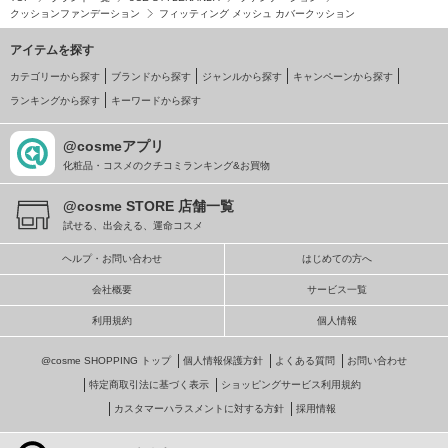
クッションファンデーション
フィッティング メッシュ カバークッション
アイテムを探す
カテゴリーから探す
ブランドから探す
ジャンルから探す
キャンペーンから探す
ランキングから探す
キーワードから探す
@cosmeアプリ
化粧品・コスメのクチコミランキング&お買物
@cosme STORE 店舗一覧
試せる、出会える、運命コスメ
ヘルプ・お問い合わせ
はじめての方へ
会社概要
サービス一覧
利用規約
個人情報
@cosme SHOPPING トップ
個人情報保護方針
よくある質問
お問い合わせ
特定商取引法に基づく表示
ショッピングサービス利用規約
カスタマーハラスメントに対する方針
採用情報