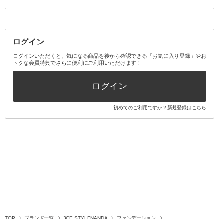
その他メイクアップ・ケアグッズ
マスク・ティッシュ
マウスウォッシュ・スプレー
ベースメイクキット
その他全て
その他日用品・雑貨
口臭清涼・ケア剤
メイクアップキット
その他
ログイン
その他オーラルケア
ボディケアキット
ヘアケアキット
ログインいただくと、気になる商品を後から確認できる「お気に入り登録」やお
トクな会員特典でさらに便利にご利用いただけます！
その他キット・セット
ログイン
初めてのご利用ですか？
新規登録はこちら
TOP
ブランド一覧
3CE STYLENANDA
ファンデーション