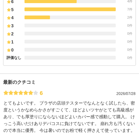
6
4件
5
7件
4
2件
3
0件
2
0件
1
0件
0
0件
評価なし
0件
最新のクチコミ
6
2026/07/28
とてもよいです。 プラザの店頭テスターでなんとなく試したら、密
度というかなめらかさがすごくて、ほどよいツヤがとても高級感が
あり、でも厚塗りにならないほどよいカバー感で感動して購入。 け
っこう高いだけありデパコスに負けてないです。 崩れ方も汚くない
ので本当に優秀。 今は暑いのでお粉で軽く押さえて使っています。