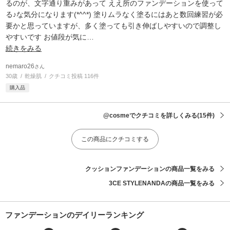
るのが、文字通り重みがあって ええ所のファンデーションを使って
る♪な気分になります(*^^*) 塗りムラなく塗るにはあと数回練習が必
要かと思っていますが、多く塗っても引き伸ばしやすいので調整し
やすいです お値段が気に
…
続きをみる
nemaro26
さん
30歳
乾燥肌
クチコミ投稿 116件
購入品
@cosmeでクチコミを詳しくみる
(15件)
この商品にクチコミする
クッションファンデーションの商品一覧をみる
3CE STYLENANDAの商品一覧をみる
ファンデーションのデイリーランキング