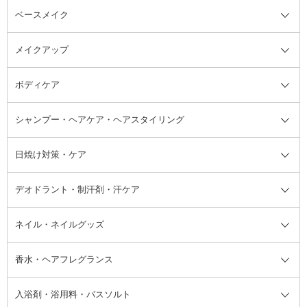
ベースメイク
スキンケア・基礎化粧品全て
クレンジング
メイクアップ
洗顔料
ベースメイク全て
化粧水
化粧下地・コントロールカラー
ボディケア
美容液
BBクリーム
メイクアップ全て
乳液
CCクリーム
マスカラ・マスカラ下地
ボディソープ・ハンドソープ・石
シャンプー・ヘアケア・ヘアスタイリング
オールインワン化粧品
コンシーラー
まつげ美容液
ボディケア全て
フェイスクリーム
ファンデーション
つけまつげ
けん
シャンプー・ヘアケア・ヘアスタ
日焼け対策・ケア
フェイスオイル・バーム
フェイスパウダー
アイシャドウ
ボディケア
化粧液
その他ベースメイク
アイシャドウベース
ハンドケア
シャンプー・コンディショナー
イリング全て
デオドラント・制汗剤・汗ケア
ブースター・導入液
アイブロウ・眉マスカラ
レッグ・フットケア
洗い流さないトリートメント
日焼け対策・ケア全て
シートパック・マスク
アイライナー
ネック・デコルテケア
ヘアパック・ヘアマスク
日焼け止め
デオドラント・制汗剤・汗ケア全
ボディ用デオドラント・制汗剤・
ネイル・ネイルグッズ
洗い流すパック・マスク
チーク
バストケア
ヘアスタイリング剤
サンオイル・タンニング
アイクリーム・アイケア
口紅・リップグロス
ヒップケア
ヘアカラー・カラーリング
アフターサンケア
て
汗ケア
フット用デオドラント・制汗剤・
香水・ヘアフレグランス
リップクリーム・リップケア
ハイライト・シェーディング
ネイルケア
頭皮ケア・育毛剤
その他日焼け対策・UVケア
ネイル・ネイルグッズ全て
ゴマージュ・ピーリング
その他メイクアップ
ネイルケアグッズ
パーマ液
マニキュア
汗ケア
その他シャンプー・ヘアケア・ヘ
入浴剤・浴用料・バスソルト
顔用マッサージ料
脱毛・除毛ケア
ジェルネイル
香水・ヘアフレグランス全て
その他スキンケア
その他ボディケア
ネイルアートグッズ
香水
アスタイリング