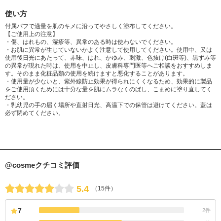
使い方
付属パフで適量を肌のキメに沿ってやさしく塗布してください。
【ご使用上の注意】
・傷、はれもの、湿疹等、異常のある時は使わないでください。
・お肌に異常が生じていないかよく注意して使用してください。使用中、又は
使用後日光にあたって、赤味、はれ、かゆみ、刺激、色抜け(白斑等)、黒ずみ等
の異常が現れた時は、使用を中止し、皮膚科専門医等へご相談をおすすめしま
す。そのまま化粧品類の使用を続けますと悪化することがあります。
・使用量が少ないと、紫外線防止効果が得られにくくなるため、効果的に製品
をご使用頂くためには十分な量を肌にムラなくのばし、こまめに塗り直してく
ださい。
・乳幼児の手の届く場所や直射日光、高温下での保管は避けてください。蓋は
必ず閉めてください。
@cosmeクチコミ評価
5.4
（15件）
7
2件