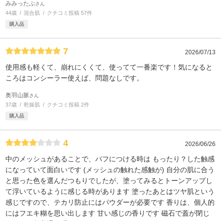
みみったぶ
さん
44歳
混合肌
クチコミ投稿 57件
購入品
7
2026/07/13
使用感も軽くて、崩れにくくて、使ってて一番楽です！気になると
ころはコンシーラー使えば、問題なしです。
奥羽山脈
さん
37歳
乾燥肌
クチコミ投稿 2件
購入品
4
2026/06/26
中のメッシュがあることで、パフにつける時は もったり？した触感
になっていて面白いです (メッシュの触れた感触が) 自分の肌に合う
と思った色を選んだつもりでしたが、塗ってみるとトーンアップし
て浮いているように感じる時があります 塗ったあとはツヤ肌という
感じですので、テカリ防止にはパウダーが必要です 香りは、個人的
にはフエキ糊を思い出します 甘い感じの香りです 磁石で蓋が閉じ