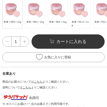
本体 / N03 / 11g
本体 / N01 / 11g
本体 / N02 / 11g
本体 / N1.5 / 11
本体 / P01 /
g
カートに入れる
お気に入りに登録
在庫あり
商品のお届けについては
こちら
よりご確認ください。
送料については
こちら
よりご確認ください。
利用可
※ ポストにお届け / 一点のみ購入でご利用可能です。