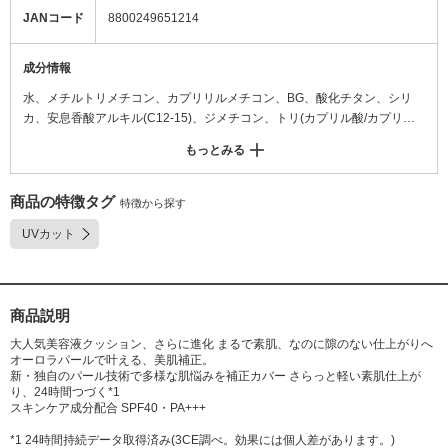
JANコード
8800249651214
成分情報
水、メチルトリメチコン、カプリリルメチコン、BG、酸化チタン、シリ
カ、安息香酸アルキル(C12-15)、ジメチコン、トリ(カプリル酸/カプリン
酸)グリセリル、グリセリン、セチルPEG/PPG-10/1ジメチコン、(ジメチコ
もっとみる
ン/ビニルジメチコン)クロスポリマー、PEG-10ジメチコン、硫酸Mg、ペ
ンチレングリコール、イソドデカン、ポリヒドロキシステアリン酸、フェ
ノキシエタノール、ステアリン酸、アルミナ、合成フルオロフロゴパイ
商品の特徴タグ
特徴から探す
ト、カプリリルグリコール、トリエトキシカプリリルシラン、ヒアルロン
UVカット
酸Na、香料、パンテノール、ジステアルジモニウムヘクトライト、炭酸プ
ロピレン、テトラ(ジ-t-ブチルヒドロキシヒドロケイヒ酸)ペンタエリスリ
チル.[+/-]酸化チタン、酸化鉄、水酸化Al、酸化スズ.
商品説明
大人気美容液クッション、さらに進化 まるで素肌、なのに隙のない仕上がりへ
オーロラパールで叶える、美肌補正。
新・独自のパール技術で多様な肌悩みを補正カバー さらっと軽い素肌仕上が
り、24時間つづく*1
スキンケア成分配合 SPF40・PA+++
*1 24時間持続データ取得済み(3CE調べ。効果には個人差があります。)