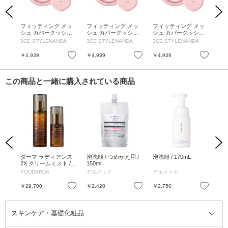
Previous
Next
ーラ
フィッティング メッ
フィッティング メッ
フィッティング メッ
フ
 / 本
シュ カバークッショ
シュ カバークッショ
シュ カバークッショ
シ
H55
ン / SPF40 / PA+++ /
ン / SPF40 / PA+++ /
ン / SPF40 / PA+++ /
ン /
3CE STYLENANDA
3CE STYLENANDA
3CE STYLENANDA
3C
本体 / N02 / 11g
本体 / N1.5 / 11g
本体 / N01 / 11g
本体 
お気に入り
お気に入り
お気に入り
￥4,939
￥4,939
￥4,939
￥4
この商品と一緒に購入されている商品
Previous
Next
ォー
ダーマ ラディアンス
泡洗顔 / つめかえ用 /
泡洗顔 / 170mL
ウ
2X クリームミスト /
150ml
ム /
ダーマ ラディアンス
YOUDARDA
デルメッド
デルメッド
デ
2X セラム / 80ml、30
ml
お気に入り
お気に入り
お気に入り
￥29,700
￥2,420
￥2,750
￥3
スキンケア・基礎化粧品