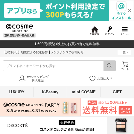
ログイン
メニュー
@
c
1,500円(税込)以上のお買い物で送料無料
o
s
【お知らせ】
地震による配送影響
メンテナンスのお知らせ
一覧へ
m
e
ブランド名・キーワードから探す
カート
Myショッピング
お気に入り
購入履歴
LUXURY
K-Beauty
mini COSME
GIFT