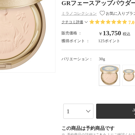
GRフェースアップパウダー202
ミラノコレクション
お気に入りブラ
7.0
クチコミ評価
13,750
販売価格 ：
￥
税込
獲得ポイント ：
125ポイント
バリエーション：
30g
この商品は予約商品です
※
予約商品の詳細は
こちら
よりご確認くだ