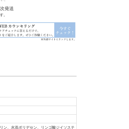
順次発送
す。
セリン、水添ポリデセン、リンゴ酸ジイソステ