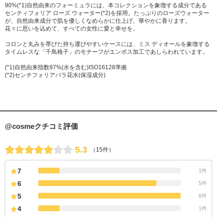
90%(*1)自然由来のフォーミュラには、本コレクションを象徴する成分である
センティフォリア ローズ ウォーター(*2)を採用。たっぷりのローズウォーター
が、自然由来成分で肌を優しくなめらかに仕上げ、華やかに香ります。
花々に思いを込めて、すべての女性に愛と幸せを。
コロンと丸みを帯びた持ち運びやすいケースには、ミス ディオールを象徴する
タイムレスな「千鳥格子」のモチーフがエンボス加工であしらわれています。
(*1)自然由来指数97%(水を含む)ISO16128準拠
(*2)センチフォリアバラ花水(保湿成分)
@cosmeクチコミ評価
5.3
（15件）
7
1件
6
5件
5
6件
4
1件