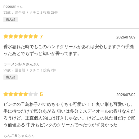
noooan
さん
33歳
混合肌
クチコミ投稿 29件
購入品
7
2026/07/09
香水忘れた時でもこのハンドクリームがあれば安心します(^ ^)手洗
ったあとでもずっと匂いが香ってます。
ラーメン好きさん
さん
29歳
混合肌
クチコミ投稿 2件
購入品
5
2026/07/02
ピンクの千鳥格子パケめちゃくちゃ可愛い！！ 丸い形も可愛いし、
手に持つだけで気分あがる 匂いは多分ミスディオールの香りなんだ
ろうけど、正直個人的には好きじゃない… けどこの見た目だけで買
う価値ある 中身もピンクのクリームでべたつがず良かった
もんこ&ちゃん
さん