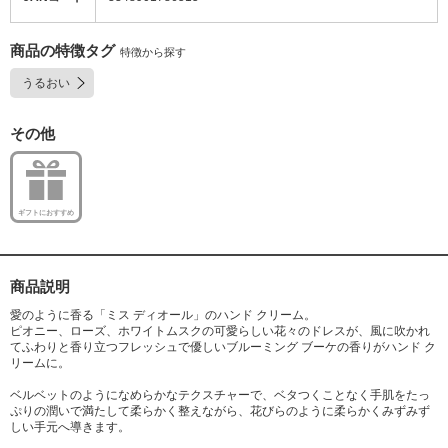
商品の特徴タグ
特徴から探す
うるおい
その他
ギフトにおすすめ
商品説明
愛のように香る「ミス ディオール」のハンド クリーム。
ピオニー、ローズ、ホワイトムスクの可愛らしい花々のドレスが、風に吹かれ
てふわりと香り立つフレッシュで優しいブルーミング ブーケの香りがハンド ク
リームに。
ベルベットのようになめらかなテクスチャーで、ベタつくことなく手肌をたっ
ぷりの潤いで満たして柔らかく整えながら、花びらのように柔らかくみずみず
しい手元へ導きます。