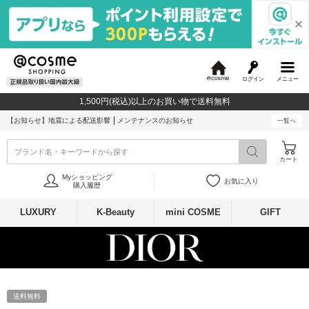
ログイン
メニュー
@
c
1,500円(税込)以上のお買い物で送料無料
o
s
【お知らせ】
地震による配送影響
メンテナンスのお知らせ
一覧へ
m
e
ブランド名・キーワードから探す
カート
Myショッピング
お気に入り
購入履歴
LUXURY
K-Beauty
mini COSME
GIFT
送料無料