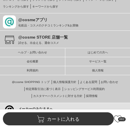
ランキングから探す
キーワードから探す
@cosmeアプリ
化粧品・コスメのクチコミランキング&お買物
@cosme STORE 店舗一覧
試せる、出会える、運命コスメ
ヘルプ・お問い合わせ
はじめての方へ
会社概要
サービス一覧
利用規約
個人情報
@cosme SHOPPING トップ
個人情報保護方針
よくある質問
お問い合わせ
特定商取引法に基づく表示
ショッピングサービス利用規約
カスタマーハラスメントに対する方針
採用情報
メーカーのみなさまへ
@cosmeへの掲載・ビジネス活用
カートに入れる
682
© istyle retail Inc.