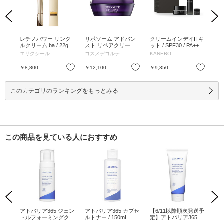
Previous
Next
リペ
レチノパワー リンク
リポソーム アドバン
クリームインデイII キ
ビ
 /
ルクリーム ba / 22g /
スト リペアクリーム /
ット / SPF30 / PA+++ /
リ
みず
本体 / 心地よいアクア
50g / 本体 / 50g
40g、30mL、4g / 本体
ス 
エリクシール
コスメデコルテ
KANEBO
ボ
ラル
フローラルの香り / 22
/ 40g、30mL、4g
mL
g
お気に入り
お気に入り
お気に入り
￥8,800
￥12,100
￥9,350
￥1
このカテゴリのランキングをもっとみる
この商品を見ている人におすすめ
Previous
Next
ラン
アトバリア365 ジェン
アトバリア365 カプセ
【6/11以降順次発送予
ア
ブル
トルフォーミングクレ
ルトナー / 150mL
定】アトバリア365 ク
ロ