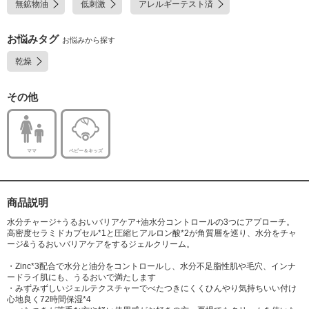
無鉱物油
低刺激
アレルギーテスト済
ル、セテアリルアルコール、シリカ、メタリン酸Na
お悩みタグ
お悩みから探す
乾燥
その他
ママ
ベビー＆キッズ
商品説明
水分チャージ+うるおいバリアケア+油水分コントロールの3つにアプローチ。
高密度セラミドカプセル*1と圧縮ヒアルロン酸*2が角質層を巡り、水分をチャ
ージ&うるおいバリアケアをするジェルクリーム。
・Zinc*3配合で水分と油分をコントロールし、水分不足脂性肌や毛穴、インナ
ードライ肌にも、うるおいで満たします
・みずみずしいジェルテクスチャーでべたつきにくくひんやり気持ちいい付け
心地良く72時間保湿*4