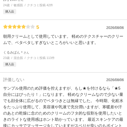
24歳
敏感肌
クチコミ投稿 42件
購入品
5
2026/08/06
朝用クリームとして使用しています。 軽めのテクスチャーのクリー
ムで、ベタベタしすぎないところがいいと思います。
くるみぱん＊
さん
23歳
混合肌
クチコミ投稿 113件
購入品
評価しない
2026/08/06
サンプル使用のため評価を控えますが、もし★を付けるなら「★5
自分にはぴったり！」になります。 軽めなクリームなので少ない量
でも顔全体に広がるのでベタつきとは無縁でした。 今時期、化粧水
をたっぷり使用して、美容液や乳液で充分潤いますが、寒暖差や汗
のあとの乾燥に念のためのクリームのフタ的な役割を使用したいと
きのライトな使用感はホント助かっています。 最近スキンケアの最
後にカッサでマッサージをしていますがスベりが良いのもポイント