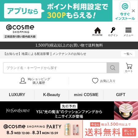
ログイン
メニュー
@
c
1,500円(税込)以上のお買い物で送料無料
o
s
【お知らせ】
地震による配送影響
メンテナンスのお知らせ
一覧へ
m
e
ブランド名・キーワードから探す
カート
Myショッピング
お気に入り
購入履歴
LUXURY
K-Beauty
mini COSME
GIFT