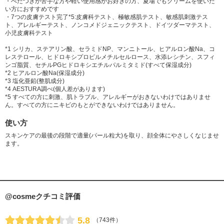
・べたつきが苦手な方や軽い使用感がお好きの方、夏場でもクリームを使いた
い方におすすめです
・7つの皮膚テスト完了*5:皮膚科テスト、極敏感肌テスト、敏感肌刺激テス
ト、アレルギーテスト、ノンコメドジェニックテスト、ドイツダーマテスト、
小児皮膚科テスト
*1 シリカ、ステアリン酸、セラミドNP、マンニトール、ヒアルロン酸Na、コ
レステロール、ヒドロキシプロピルメチルセルロース、水添レシチン、スフィ
ンゴ脂質、セチルPGヒドロキシエチルパルミタミド(すべて保湿成分)
*2 ヒアルロン酸Na(保湿成分)
*3 塩化亜鉛(整肌成分)
*4 AESTURA調べ(個人差があります)
*5 すべての方に刺激、肌トラブル、アレルギーがおきないわけではありませ
ん。すべての方にニキビのもとができないわけではありません。
使い方
スキンケアの最後の段階で適量(パール粒大)を取り、顔全体にやさしくなじませ
ます。
@cosmeクチコミ評価
5.8
（743件）