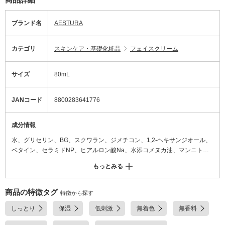
ブランド名
AESTURA
カテゴリ
スキンケア・基礎化粧品
フェイスクリーム
サイズ
80mL
JANコード
8800283641776
成分情報
水、グリセリン、BG、スクワラン、ジメチコン、1,2-ヘキサンジオール、
ベタイン、セラミドNP、ヒアルロン酸Na、水添コメヌカ油、マンニトー
ル、PG、カプリル酸グリセリル、エチルヘキシルグリセリン、β-グルカ
もっとみる
ン、セチルPGヒドロキシエチルパルミタミド、コレステロール、スフィン
ゴ脂質、塩化亜鉛、プロパンジオール、ステアリン酸、ステアリン酸グリ
セリル、パルミチン酸、ミリスチン酸、ラウリン酸、水添レシチン、ジス
商品の特徴タグ
特徴から探す
テアリン酸ポリグリセリル-3メチルグルコース、(アクリロイルジメチルタ
しっとり
保湿
低刺激
無着色
無香料
ウリンアンモニウム/VP)コポリマー、ポリアクリレートクロスポリマー-
6、カルボマー、ヒドロキシプロピルメチルセルロース、トコフェロー