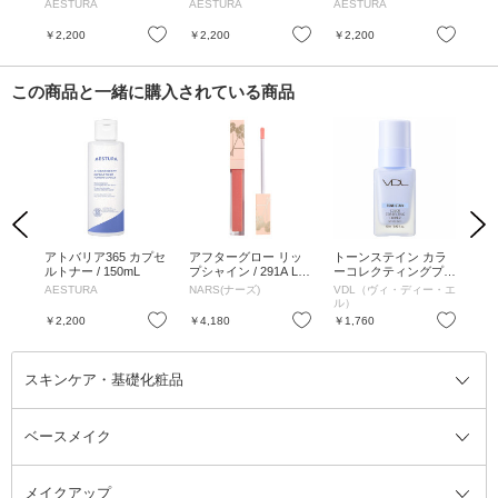
替え
ンザー / 150mL
レンジングフォーム /
ム
AESTURA
AESTURA
AESTURA
AE
フロ
200g
ト 
mL
お気に入り
お気に入り
お気に入り
￥2,200
￥2,200
￥2,200
￥3
この商品と一緒に購入されている商品
Previous
Next
ロー
アトバリア365 カプセ
アフターグロー リッ
トーンステイン カラ
ク
0mL
ルトナー / 150mL
プシャイン / 291A LE
ーコレクティングプラ
レン
AP OF FAITH / 5.5mL
イマー / SPF21 / PA++
5g
ュ)
AESTURA
NARS(ナーズ)
VDL（ヴィ・ディー・エ
OS
/ 03 ペールブルー / 13
ル）
ml(ミニ)
お気に入り
お気に入り
お気に入り
￥2,200
￥4,180
￥1,760
￥2
スキンケア・基礎化粧品
ベースメイク
スキンケア・基礎化粧品全て
クレンジング
メイクアップ
洗顔料
ベースメイク全て
化粧水
化粧下地・コントロールカラー