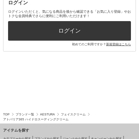
ログイン
その他オーラルケア
ボディケアキット
ヘアケアキット
ログインいただくと、気になる商品を後から確認できる「お気に入り登録」やお
トクな会員特典でさらに便利にご利用いただけます！
その他キット・セット
ログイン
初めてのご利用ですか？
新規登録はこちら
TOP
ブランド一覧
AESTURA
フェイスクリーム
アトバリア365 ハイドロスーディングクリーム
アイテムを探す
カテゴリーから探す
ブランドから探す
ジャンルから探す
キャンペーンから探す