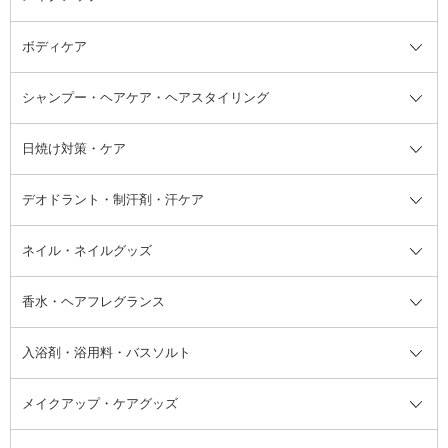
ボディケア
美容液
BBクリーム
メイクアップ全て
乳液
CCクリーム
マスカラ・マスカラ下地
ボディソープ・ハンドソープ・石
シャンプー・ヘアケア・ヘアスタイリング
オールインワン化粧品
コンシーラー
まつげ美容液
ボディケア全て
フェイスクリーム
ファンデーション
つけまつげ
けん
シャンプー・ヘアケア・ヘアスタ
日焼け対策・ケア
フェイスオイル・バーム
フェイスパウダー
アイシャドウ
ボディケア
化粧液
その他ベースメイク
アイシャドウベース
ハンドケア
シャンプー・コンディショナー
イリング全て
デオドラント・制汗剤・汗ケア
ブースター・導入液
アイブロウ・眉マスカラ
レッグ・フットケア
洗い流さないトリートメント
日焼け対策・ケア全て
シートパック・マスク
アイライナー
ネック・デコルテケア
ヘアパック・ヘアマスク
日焼け止め
デオドラント・制汗剤・汗ケア全
ボディ用デオドラント・制汗剤・
ネイル・ネイルグッズ
洗い流すパック・マスク
チーク
バストケア
ヘアスタイリング剤
サンオイル・タンニング
アイクリーム・アイケア
口紅・リップグロス
ヒップケア
ヘアカラー・カラーリング
アフターサンケア
て
汗ケア
フット用デオドラント・制汗剤・
香水・ヘアフレグランス
リップクリーム・リップケア
ハイライト・シェーディング
ネイルケア
頭皮ケア・育毛剤
その他日焼け対策・UVケア
ネイル・ネイルグッズ全て
ゴマージュ・ピーリング
その他メイクアップ
ネイルケアグッズ
パーマ液
マニキュア
汗ケア
その他シャンプー・ヘアケア・ヘ
入浴剤・浴用料・バスソルト
顔用マッサージ料
脱毛・除毛ケア
ジェルネイル
香水・ヘアフレグランス全て
その他スキンケア
その他ボディケア
ネイルアートグッズ
香水
アスタイリング
メイクアップ・ケアグッズ
リムーバー・除光液
フレグランスミスト
入浴剤・浴用料・バスソルト全て
ヘアフレグランス
入浴剤・浴用料