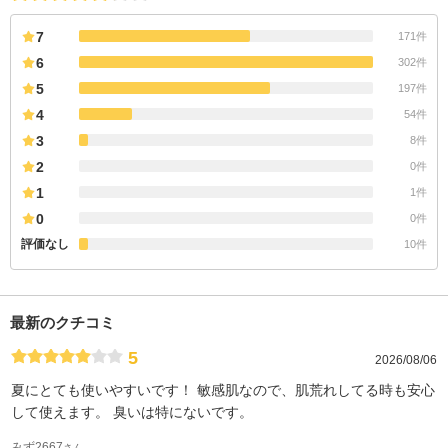
7
171件
6
302件
5
197件
4
54件
3
8件
2
0件
1
1件
0
0件
評価なし
10件
最新のクチコミ
5
2026/08/06
夏にとても使いやすいです！ 敏感肌なので、肌荒れしてる時も安心
して使えます。 臭いは特にないです。
みず2667
さん