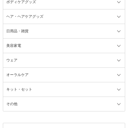
ボディケアグッズ
その他香水・ヘアフレグランス
バスソルト
メイクアップ・ケアグッズ全て
パフ・スポンジ
ヘア・ヘアケアグッズ
コットン・綿棒
ボディケアグッズ全て
あぶらとり紙
ボディ・バスグッズ
日用品・雑貨
洗顔グッズ
マッサージ・ボディケアグッズ
ヘア・ヘアケアグッズ全て
ビューラー
アイケアグッズ
ヘアブラシ
美容家電
ブラシ・チップ
かかと・角質ケアグッズ
ヘアゴム
日用品・雑貨全て
二重まぶた用アイテム
エクササイズ器具・グッズ
ヘアピン・ヘアクリップ
洗剤
ウェア
ツィザー・毛抜き
絆創膏
ヘアバンド
柔軟剤
美容家電全て
眉・鼻毛・甘皮はさみ
その他ボディケアグッズ
ヘアカーラー
サニタリー・生理用品
フェイスケア美容家電
ルームフレグランス・ディフュー
オーラルケア
カミソリ
ヘッドマッサージブラシ
ボディケア美容家電
ウェア全て
角栓抜き
その他ヘア・ヘアケアグッズ
エッセンシャルオイル
ヘアケアスタイリング美容家電
インナー
ザー
ファンデーション・パウダーケー
キット・セット
アロマキャンドル
その他美容家電
レッグウェア
オーラルケア全て
化粧ポーチ・メイクボックス
お香・インセンス
その他ウェア
歯磨き粉
ス
その他
ミラー・鏡
消臭剤・芳香剤
歯ブラシ
キット・セット全て
詰替容器・アトマイザー
ファブリックミスト
デンタルフロス
スキンケアキット
その他メイクアップ・ケアグッズ
マスク・ティッシュ
マウスウォッシュ・スプレー
ベースメイクキット
その他全て
その他日用品・雑貨
口臭清涼・ケア剤
メイクアップキット
その他