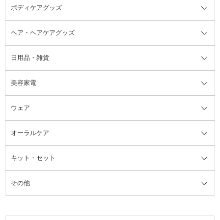
ボディケアグッズ
その他香水・ヘアフレグランス
バスソルト
メイクアップ・ケアグッズ全て
パフ・スポンジ
ヘア・ヘアケアグッズ
コットン・綿棒
ボディケアグッズ全て
あぶらとり紙
ボディ・バスグッズ
日用品・雑貨
洗顔グッズ
マッサージ・ボディケアグッズ
ヘア・ヘアケアグッズ全て
ビューラー
アイケアグッズ
ヘアブラシ
美容家電
ブラシ・チップ
かかと・角質ケアグッズ
ヘアゴム
日用品・雑貨全て
二重まぶた用アイテム
エクササイズ器具・グッズ
ヘアピン・ヘアクリップ
洗剤
ウェア
ツィザー・毛抜き
絆創膏
ヘアバンド
柔軟剤
美容家電全て
眉・鼻毛・甘皮はさみ
その他ボディケアグッズ
ヘアカーラー
サニタリー・生理用品
フェイスケア美容家電
ルームフレグランス・ディフュー
オーラルケア
カミソリ
ヘッドマッサージブラシ
ボディケア美容家電
ウェア全て
角栓抜き
その他ヘア・ヘアケアグッズ
エッセンシャルオイル
ヘアケアスタイリング美容家電
インナー
ザー
ファンデーション・パウダーケー
キット・セット
アロマキャンドル
その他美容家電
レッグウェア
オーラルケア全て
化粧ポーチ・メイクボックス
お香・インセンス
その他ウェア
歯磨き粉
ス
その他
ミラー・鏡
消臭剤・芳香剤
歯ブラシ
キット・セット全て
詰替容器・アトマイザー
ファブリックミスト
デンタルフロス
スキンケアキット
その他メイクアップ・ケアグッズ
マスク・ティッシュ
マウスウォッシュ・スプレー
ベースメイクキット
その他全て
その他日用品・雑貨
口臭清涼・ケア剤
メイクアップキット
その他