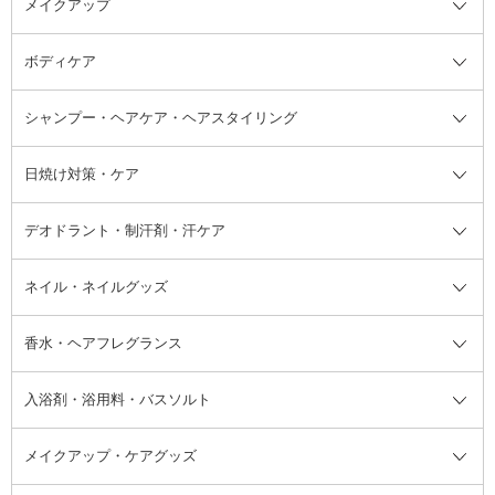
メイクアップ
洗顔料
ベースメイク全て
化粧水
化粧下地・コントロールカラー
ボディケア
美容液
BBクリーム
メイクアップ全て
乳液
CCクリーム
マスカラ・マスカラ下地
ボディソープ・ハンドソープ・石
シャンプー・ヘアケア・ヘアスタイリング
オールインワン化粧品
コンシーラー
まつげ美容液
ボディケア全て
フェイスクリーム
ファンデーション
つけまつげ
けん
シャンプー・ヘアケア・ヘアスタ
日焼け対策・ケア
フェイスオイル・バーム
フェイスパウダー
アイシャドウ
ボディケア
化粧液
その他ベースメイク
アイシャドウベース
ハンドケア
シャンプー・コンディショナー
イリング全て
デオドラント・制汗剤・汗ケア
ブースター・導入液
アイブロウ・眉マスカラ
レッグ・フットケア
洗い流さないトリートメント
日焼け対策・ケア全て
シートパック・マスク
アイライナー
ネック・デコルテケア
ヘアパック・ヘアマスク
日焼け止め
デオドラント・制汗剤・汗ケア全
ボディ用デオドラント・制汗剤・
ネイル・ネイルグッズ
洗い流すパック・マスク
チーク
バストケア
ヘアスタイリング剤
サンオイル・タンニング
アイクリーム・アイケア
口紅・リップグロス
ヒップケア
ヘアカラー・カラーリング
アフターサンケア
て
汗ケア
フット用デオドラント・制汗剤・
香水・ヘアフレグランス
リップクリーム・リップケア
ハイライト・シェーディング
ネイルケア
頭皮ケア・育毛剤
その他日焼け対策・UVケア
ネイル・ネイルグッズ全て
ゴマージュ・ピーリング
その他メイクアップ
ネイルケアグッズ
パーマ液
マニキュア
汗ケア
その他シャンプー・ヘアケア・ヘ
入浴剤・浴用料・バスソルト
顔用マッサージ料
脱毛・除毛ケア
ジェルネイル
香水・ヘアフレグランス全て
その他スキンケア
その他ボディケア
ネイルアートグッズ
香水
アスタイリング
メイクアップ・ケアグッズ
リムーバー・除光液
フレグランスミスト
入浴剤・浴用料・バスソルト全て
ヘアフレグランス
入浴剤・浴用料