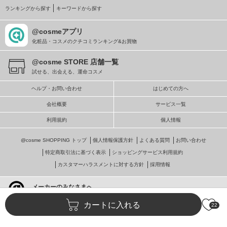
ランキングから探す
キーワードから探す
@cosmeアプリ
化粧品・コスメのクチコミランキング&お買物
@cosme STORE 店舗一覧
試せる、出会える、運命コスメ
ヘルプ・お問い合わせ
はじめての方へ
会社概要
サービス一覧
利用規約
個人情報
@cosme SHOPPING トップ
個人情報保護方針
よくある質問
お問い合わせ
特定商取引法に基づく表示
ショッピングサービス利用規約
カスタマーハラスメントに対する方針
採用情報
メーカーのみなさまへ
@cosmeへの掲載・ビジネス活用
カートに入れる
22
© istyle retail Inc.