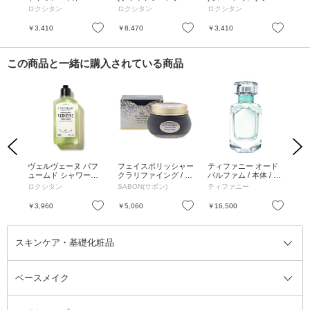
L
オードトワレ / 50mL
トワレ / 10mL
トワ
ロクシタン
ロクシタン
ロクシタン
ロ
お気に入り
お気に入り
お気に入り
￥3,410
￥8,470
￥3,410
￥8
この商品と一緒に購入されている商品
Previous
Next
 ヘア
ヴェルヴェーヌ パフ
フェイスポリッシャー
ティファニー オード
フ
ュームド シャワージ
クラリファイング / 12
パルファム / 本体 / 50
リラ
ェル / 本体 / 250mL
5mL
ml / フローラル
ロクシタン
SABON(サボン)
ティファニー
SA
お気に入り
お気に入り
お気に入り
￥3,960
￥5,060
￥16,500
￥3
スキンケア・基礎化粧品
ベースメイク
スキンケア・基礎化粧品全て
クレンジング