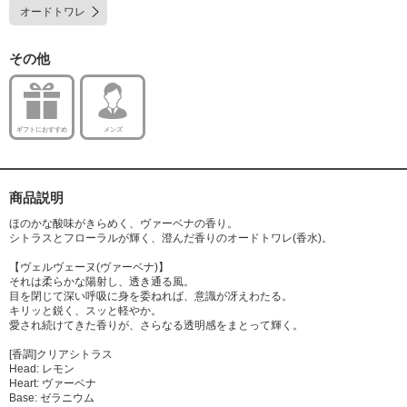
オードトワレ
その他
ギフトにおすすめ
メンズ
商品説明
ほのかな酸味がきらめく、ヴァーベナの香り。
シトラスとフローラルが輝く、澄んだ香りのオードトワレ(香水)。
【ヴェルヴェーヌ(ヴァーベナ)】
それは柔らかな陽射し、透き通る風。
目を閉じて深い呼吸に身を委ねれば、意識が冴えわたる。
キリッと鋭く、スッと軽やか。
愛され続けてきた香りが、さらなる透明感をまとって輝く。
[香調]クリアシトラス
Head: レモン
Heart: ヴァーベナ
Base: ゼラニウム