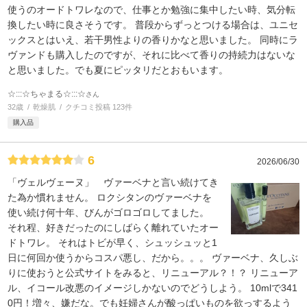
使うのオードトワレなので、仕事とか勉強に集中したい時、気分転
換したい時に良さそうです。 普段からずっとつける場合は、ユニセ
ックスとはいえ、若干男性よりの香りかなと思いました。 同時にラ
ヴァンドも購入したのですが、それに比べて香りの持続力はないな
と思いました。でも夏にピッタリだとおもいます。
☆:::☆ちゃまる☆:::☆
さん
32歳
乾燥肌
クチコミ投稿 123件
購入品
6
2026/06/30
「ヴェルヴェーヌ」 ヴァーベナと言い続けてき
た為か慣れません。 ロクシタンのヴァーベナを
使い続け何十年、びんがゴロゴロしてました。
それ程、好きだったのにしばらく離れていたオー
ドトワレ。 それはトビが早く、シュッシュッと1
日に何回か使うからコスパ悪し、だから。。。 ヴァーベナ、久しぶ
りに使おうと公式サイトをみると、リニューアル？！？ リニューア
ル、イコール改悪のイメージしかないのでどうしよう。 10mlで341
0円！増々、嫌だな。でも妊婦さんが酸っぱいものを欲っするよう