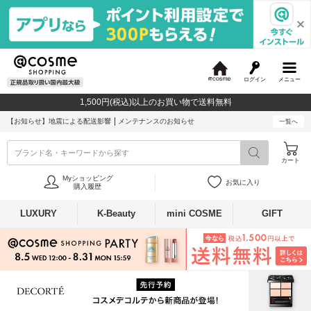
ログイン
メニュー
@
c
1,500円(税込)以上のお買い物で送料無料
o
s
【お知らせ】
地震による配送影響
メンテナンスのお知らせ
一覧へ
m
e
ブランド名・キーワードから探す
カート
Myショッピング
お気に入り
購入履歴
LUXURY
K-Beauty
mini COSME
GIFT