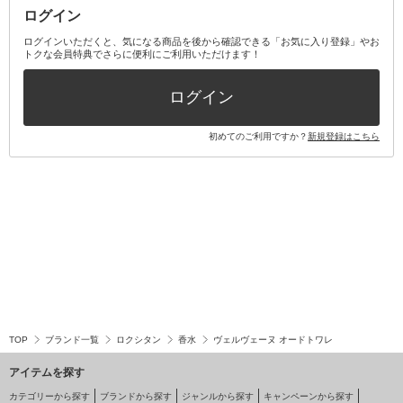
ログイン
その他オーラルケア
ボディケアキット
ヘアケアキット
ログインいただくと、気になる商品を後から確認できる「お気に入り登録」やお
トクな会員特典でさらに便利にご利用いただけます！
その他キット・セット
ログイン
初めてのご利用ですか？
新規登録はこちら
TOP
ブランド一覧
ロクシタン
香水
ヴェルヴェーヌ オードトワレ
アイテムを探す
カテゴリーから探す
ブランドから探す
ジャンルから探す
キャンペーンから探す