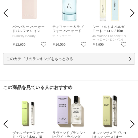
Previous
Next
り】
バーバリー ハー オー
ティファニー & ラブ
シー ソルト & ベルガ
キ
クー
ドパルファム インテ
フォー ハー オードパ
モット コロン / 10mL
ワレ 
 デ
ンス / 30mL / フルー
ルファム / 50ml / 本体
/ 10mL
ml
n(ジョ
Burberry Beauty
ティファニー
Jo Malone London(ジョ
コ
レク
ティー、アンバリーウ
/ フローラル / 50ml
ン)
ー マローン ロンドン)
/ 1.
ッド / 30mL
お気に入り
お気に入り
お気に入り
￥12,650
￥16,500
￥4,950
￥3
このカテゴリのランキングをもっとみる
この商品を見ている人におすすめ
Previous
Next
パフ
ヴェルヴェーヌ オー
ラヴァンドブランシュ
オスマンサスアブリコ
オ
クリ
ドトワレ / 本体 / 10m
[ホワイトラベンダー]
[オスマンサス] オード
[オ