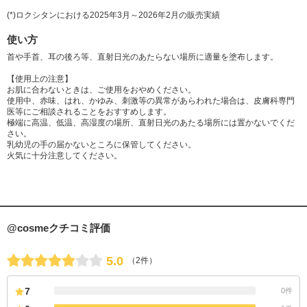
(*)ロクシタンにおける2025年3月～2026年2月の販売実績
使い方
首や手首、耳の後ろ等、直射日光のあたらない場所に適量を塗布します。
【使用上の注意】
お肌に合わないときは、ご使用をおやめください。
使用中、赤味、はれ、かゆみ、刺激等の異常があらわれた場合は、皮膚科専門
医等にご相談されることをおすすめします。
極端に高温、低温、高湿度の場所、直射日光のあたる場所には置かないでくだ
さい。
乳幼児の手の届かないところに保管してください。
火気に十分注意してください。
@cosmeクチコミ評価
5.0
（2件）
7
0件