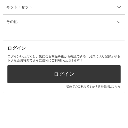
ファンデーション・パウダーケー
キット・セット
アロマキャンドル
その他美容家電
レッグウェア
オーラルケア全て
化粧ポーチ・メイクボックス
お香・インセンス
その他ウェア
歯磨き粉
ス
その他
ミラー・鏡
消臭剤・芳香剤
歯ブラシ
キット・セット全て
詰替容器・アトマイザー
ファブリックミスト
デンタルフロス
スキンケアキット
その他メイクアップ・ケアグッズ
マスク・ティッシュ
マウスウォッシュ・スプレー
ベースメイクキット
その他全て
その他日用品・雑貨
口臭清涼・ケア剤
メイクアップキット
その他
ログイン
その他オーラルケア
ボディケアキット
ヘアケアキット
ログインいただくと、気になる商品を後から確認できる「お気に入り登録」やお
トクな会員特典でさらに便利にご利用いただけます！
その他キット・セット
ログイン
初めてのご利用ですか？
新規登録はこちら