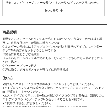
リセリル、ダイマージリノール酸(フィトステリル/イソステアリル/セチル/
ステアリル/ベヘニル)、セスキイソステアリン酸ソルビタン、トコフェロ
もっとみる
ール、エクトイン、パンテノール、(+/-)シリカ、マイカ、酸化チタン、酸
化鉄、水酸化Al、酸化スズ
商品説明
肌温でとろけるバームinペンシルで毛のある部分とない部分で、色の濃淡を調
整し、自然な仕上がりが簡単に叶うペンシル
◇ホルダーの両端には本アイブロウペンシルNと別売りのアイブロウパウダー
チップNの両方をセットすることができる
◇髪色に自然となじむ色設計
◇ふんわりバームペンシルで毛のある・ないところどちらにも自眉のようにふ
んわり描ける
◇ウォータープルーフ処方
◇汗に強く、夕方までメイクが落ちずに長時間持続
使い方
●別売りのエスト アイブロウ用ホルダーNにセットしてお使いください。
●アイブロウペンシルの先端部分を持ち、ホルダーを右方向にまわし、芯を1~2
mm程度出してお使いください。
●エスト アイブロウ用ホルダーNに付属のアイブロウブラシ部分は、別売りのエ
スト アイブロウパウダーチップNをセットすることも可能です。
●ご使用後は芯を元にお戻しください。