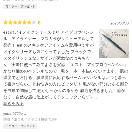
モニター・プレゼント
6
2026/08/08
est のアイメイクシリーズより アイブロウペンシ
ル アイライナー、マスカラがリニューアルして
発売！ est のスキンケアアイテムを愛用中ですが
メイクシリーズも気になってました ブラックで
スタイリッシュなデザインが素敵なのはもちろ
ん 実際に使ってみてよさを実感 「エスト アイブロウペンシル」
かなり細めのペンシルなので 毛を一本一本描いていきます。 肌の
温度でとろける 肌温度に反応するバームinペンシルはいつも滑っ
て書きづらい。とお悩みの方にピッタリ！ 毛がない部分とある部分
を自動で調節して 色がしっかりのるから 眉毛を描きました！感が
なく 自然な眉に仕上がってテクニックいらず♪
…
続きをみる
yocco0722
さん
50歳
混合肌
クチコミ投稿 716件
モニター・プレゼント