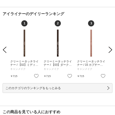
アイライナーのデイリーランキング
1
2
3
Previous
Next
アイ
クリーミータッチライ
クリーミータッチライ
クリーミータッチライ
ク
キー
ナー / 【02】ミディア
ナー / 【03】ダークブ
ナー / 15 カプチーノ
ナー
ク /
ムブラウン / 【02】ミ
ラウン / 【03】ダーク
ピンク / 15 カプチー
ピン
キャンメイク
キャンメイク
キャンメイク
キ
 漆黒
ディアムブラウン
ブラウン
ノピンク
ン
お気に入り
お気に入り
お気に入り
￥715
￥715
￥715
￥7
このカテゴリのランキングをもっとみる
この商品を見ている人におすすめ