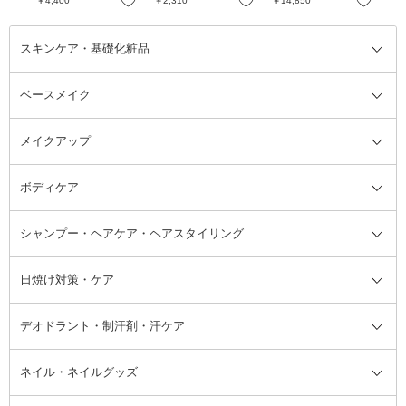
お気に入り
お気に入り
お気に入り
￥4,400
￥2,310
￥14,850
￥7
スキンケア・基礎化粧品
ベースメイク
スキンケア・基礎化粧品全て
クレンジング
メイクアップ
洗顔料
ベースメイク全て
化粧水
化粧下地・コントロールカラー
ボディケア
美容液
BBクリーム
メイクアップ全て
乳液
CCクリーム
マスカラ・マスカラ下地
ボディソープ・ハンドソープ・石
シャンプー・ヘアケア・ヘアスタイリング
オールインワン化粧品
コンシーラー
まつげ美容液
ボディケア全て
フェイスクリーム
ファンデーション
つけまつげ
けん
シャンプー・ヘアケア・ヘアスタ
日焼け対策・ケア
フェイスオイル・バーム
フェイスパウダー
アイシャドウ
ボディケア
化粧液
その他ベースメイク
アイシャドウベース
ハンドケア
シャンプー・コンディショナー
イリング全て
デオドラント・制汗剤・汗ケア
ブースター・導入液
アイブロウ・眉マスカラ
レッグ・フットケア
洗い流さないトリートメント
日焼け対策・ケア全て
シートパック・マスク
アイライナー
ネック・デコルテケア
ヘアパック・ヘアマスク
日焼け止め
デオドラント・制汗剤・汗ケア全
ボディ用デオドラント・制汗剤・
ネイル・ネイルグッズ
洗い流すパック・マスク
チーク
バストケア
ヘアスタイリング剤
サンオイル・タンニング
アイクリーム・アイケア
口紅・リップグロス
ヒップケア
ヘアカラー・カラーリング
アフターサンケア
て
汗ケア