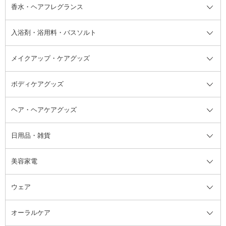
フット用デオドラント・制汗剤・
香水・ヘアフレグランス
リップクリーム・リップケア
ハイライト・シェーディング
ネイルケア
頭皮ケア・育毛剤
その他日焼け対策・UVケア
ネイル・ネイルグッズ全て
ゴマージュ・ピーリング
その他メイクアップ
ネイルケアグッズ
パーマ液
マニキュア
汗ケア
その他シャンプー・ヘアケア・ヘ
入浴剤・浴用料・バスソルト
顔用マッサージ料
脱毛・除毛ケア
ジェルネイル
香水・ヘアフレグランス全て
その他スキンケア
その他ボディケア
ネイルアートグッズ
香水
アスタイリング
メイクアップ・ケアグッズ
リムーバー・除光液
フレグランスミスト
入浴剤・浴用料・バスソルト全て
ヘアフレグランス
入浴剤・浴用料
ボディケアグッズ
その他香水・ヘアフレグランス
バスソルト
メイクアップ・ケアグッズ全て
パフ・スポンジ
ヘア・ヘアケアグッズ
コットン・綿棒
ボディケアグッズ全て
あぶらとり紙
ボディ・バスグッズ
日用品・雑貨
洗顔グッズ
マッサージ・ボディケアグッズ
ヘア・ヘアケアグッズ全て
ビューラー
アイケアグッズ
ヘアブラシ
美容家電
ブラシ・チップ
かかと・角質ケアグッズ
ヘアゴム
日用品・雑貨全て
二重まぶた用アイテム
エクササイズ器具・グッズ
ヘアピン・ヘアクリップ
洗剤
ウェア
ツィザー・毛抜き
絆創膏
ヘアバンド
柔軟剤
美容家電全て
眉・鼻毛・甘皮はさみ
その他ボディケアグッズ
ヘアカーラー
サニタリー・生理用品
フェイスケア美容家電
ルームフレグランス・ディフュー
オーラルケア
カミソリ
ヘッドマッサージブラシ
ボディケア美容家電
ウェア全て
角栓抜き
その他ヘア・ヘアケアグッズ
エッセンシャルオイル
ヘアケアスタイリング美容家電
インナー
ザー