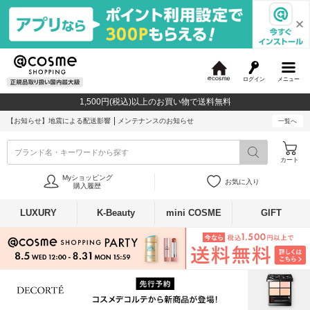
ログイン
メニュー
@
c
1,500円(税込)以上のお買い物で送料無料
o
s
【お知らせ】
地震による配送影響
メンテナンスのお知らせ
一覧へ
m
e
ブランド名・キーワードから探す
カート
Myショッピング
お気に入り
購入履歴
LUXURY
K-Beauty
mini COSME
GIFT