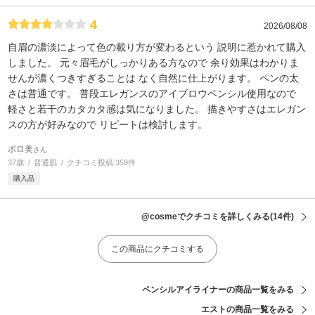
4
2026/08/08
自眉の濃淡によって色の載り方が変わるという 説明に惹かれて購入
しました。 元々眉毛がしっかりある方なので 余り効果はわかりま
せんが濃くつきすぎることは なく自然に仕上がります。 ペンの太
さは普通です。 普段エレガンスのアイブロウペンシル使用なので
軽さと若干のカタカタ感は気になりました。 描きやすさはエレガン
スの方が好みなので リピートは検討します。
ポロ美
さん
37歳
普通肌
クチコミ投稿 359件
購入品
@cosmeでクチコミを詳しくみる
(14件)
この商品にクチコミする
ペンシルアイライナーの商品一覧をみる
エストの商品一覧をみる