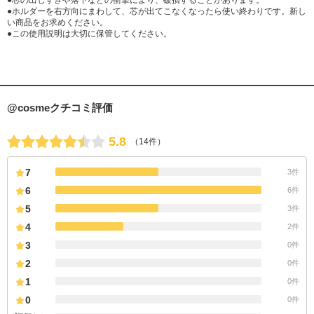
●芯の出しすぎや落下などの衝撃により、破損することがあります。
●ホルダーを右方向にまわして、芯が出てこなくなったら使い終わりです。新し
い商品をお求めください。
●この使用説明は大切に保管してください。
@cosmeクチコミ評価
5.8
（14件）
7
3件
6
6件
5
3件
4
2件
3
0件
2
0件
1
0件
0
0件