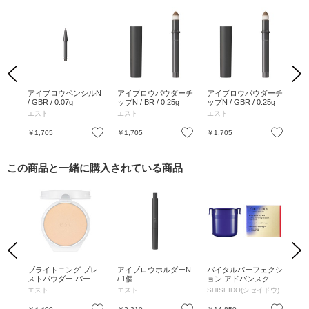
Previous
Next
ルA
アイブロウペンシルN
アイブロウパウダーチ
アイブロウパウダーチ
エ
ュラ
/ GBR / 0.07g
ップN / BR / 0.25g
ップN / GBR / 0.25g
ペン
g
BR
エスト
エスト
エスト
ア
ウン 
お気に入り
お気に入り
お気に入り
￥1,705
￥1,705
￥1,705
￥2
この商品と一緒に購入されている商品
Previous
Next
 PL
ブライトニング プレ
アイブロウホルダーN
バイタルパーフェクシ
ザ 
ストパウダー パール /
/ 1個
ョン アドバンスクリ
/ 
パール / 9g
ーム / レフィル / 50g /
テ
エスト
エスト
SHISEIDO(シセイドウ)
エ
フローラル