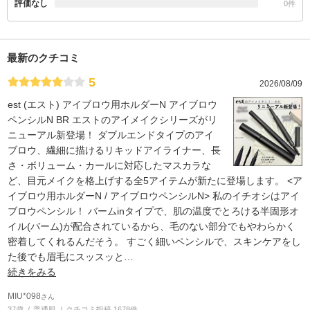
評価なし
0件
最新のクチコミ
5
2026/08/09
est (エスト) アイブロウ用ホルダーN アイブロウ
ペンシルN BR エストのアイメイクシリーズがリ
ニューアル新登場！ ダブルエンドタイプのアイ
ブロウ、繊細に描けるリキッドアイライナー、長
さ・ボリューム・カールに対応したマスカラな
ど、目元メイクを格上げする全5アイテムが新たに登場します。 <ア
イブロウ用ホルダーN / アイブロウペンシルN> 私のイチオシはアイ
ブロウペンシル！ バームinタイプで、肌の温度でとろける半固形オ
イル(バーム)が配合されているから、毛のない部分でもやわらかく
密着してくれるんだそう。 すごく細いペンシルで、スキンケアをし
た後でも眉毛にスッスッと
…
続きをみる
MIU*098
さん
37歳
普通肌
クチコミ投稿 1678件