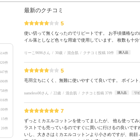
最新のクチコミ
5
使い切って無くなったのでリピートです。 お手頃価格な
イル落としなど色々な用途で使用しています。 枚数も十分
りーこ9696さん
30歳
混合肌
クチコミ投稿 10件
購入品
614件
320件
5
347件
毛羽立ちにくく、無難に使いやすくて良いです。 ポイン
690件
758件
nameless00さん
22歳
混合肌
クチコミ投稿 37件
購入品
リ
316件
100件
7
15件
ずっとミカエルコットンを使ってましたが、 他も使ってみ
ラストでも売っているのですぐに買いに行けるの良いです
20件
いし、大きさはミカエルコットンより小さめですが、前顔