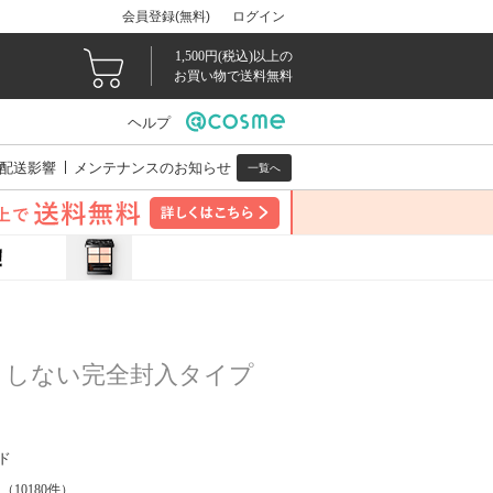
会員登録(無料)
ログイン
1,500円(税込)以上の
お買い物で送料無料
ヘルプ
配送影響
メンテナンスのお知らせ
一覧へ
りしない完全封入タイプ
ド
（
10180
件）