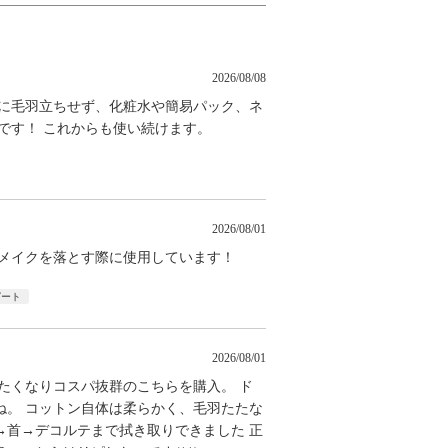
2026/08/08
のに毛羽立ちせず、化粧水や簡易パック、ネ
です！ これからも使い続けます。
2026/08/01
トメイクを落とす際に使用しています！
ピート
2026/08/01
たくなりコスパ抜群のこちらを購入。 ド
ね。 コットン自体は柔らかく、毛羽たたな
→首→デコルテまで拭き取りできました 正