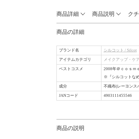
商品詳細
商品説明
クチ
商品の詳細
ブランド名
シルコット / Silcot
アイテムカテゴリ
メイクアップ・ケ
ベストコスメ
2008年＠ｃｏｓｍ
※『シルコットな
成分
不織布(レーヨンス
JANコード
4903111455546
商品の説明