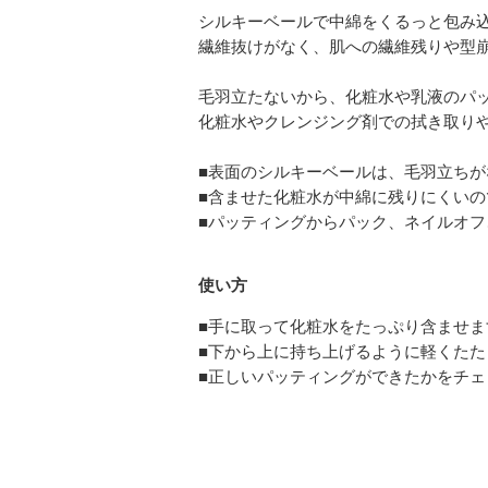
シルキーベールで中綿をくるっと包み
繊維抜けがなく、肌への繊維残りや型
毛羽立たないから、化粧水や乳液のパ
化粧水やクレンジング剤での拭き取り
■表面のシルキーベールは、毛羽立ち
■含ませた化粧水が中綿に残りにくい
■パッティングからパック、ネイルオ
使い方
■手に取って化粧水をたっぷり含ませま
■下から上に持ち上げるように軽くた
■正しいパッティングができたかをチ