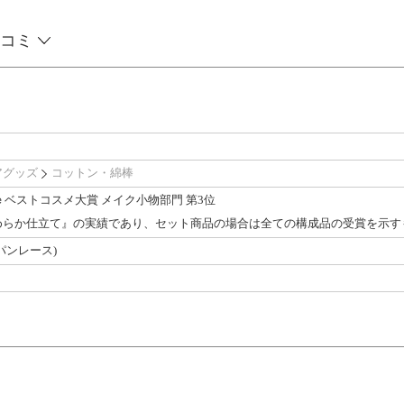
コミ
アグッズ
コットン・綿棒
ｅベストコスメ大賞 メイク小物部門 第3位
めらか仕立て』の実績であり、セット商品の場合は全ての構成品の受賞を示す
パンレース)