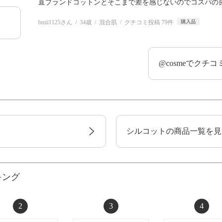
直ブランドコットンとそこまで差を感じないのでコスパの良
bmii1125さん
34歳
混合肌
クチコミ投稿 79件
購入品
@cosmeでクチ
シルコットの商品一覧を見
キング
2
3
4