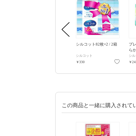
シルコット82枚×2 / 2箱
プ
らか
シルコット
シル
お気に入
￥330
￥24
この商品と一緒に購入されて