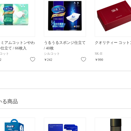
レミアムコットンやわ
うるうるスポンジ仕立て
クオリティー コット
仕立て / 66枚入
/ 40枚
コット
シルコット
SK-II
り
お気に入り
お気に入り
2
￥242
￥990
いる商品