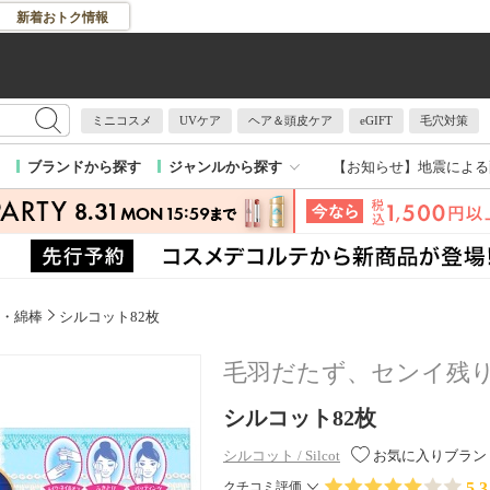
新着おトク情報
ミニコスメ
UVケア
ヘア＆頭皮ケア
eGIFT
毛穴対策
【お知らせ】
地震による
ブランドから探す
ジャンルから探す
・綿棒
シルコット82枚
毛羽だたず、センイ残
シルコット82枚
シルコット / Silcot
お気に入りブラン
5.3
クチコミ評価