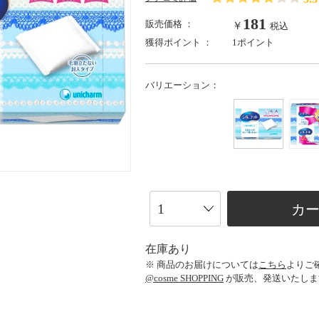
181
販売価格 ：
￥
税込
獲得ポイント ：
1ポイント
バリエーション：
カ
在庫あり
※ 商品のお届けについては
こちら
よりご
@cosme SHOPPING
が販売、発送いたしま