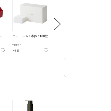
ン
コットン N / 本体 / 100枚
TWうるおうコットン /
シルクコットン
本体 / 120枚(L)
THREE
トワニー
イプサ
お気に入り
お気に入り
お気に入り
￥825
￥550
￥550