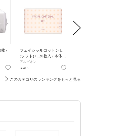
枚 /
フェイシャルコットン L
ピュアコットン
うるのび
(ソフト) / 120枚入 / 本体…
80枚
アルビオン
シェルクルール
シルコッ
お気に入り
お気に入り
お気に入り
￥418
￥385
￥547
このカテゴリのランキングをもっと見る