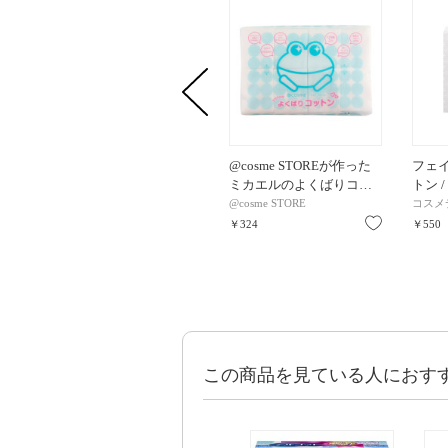
@cosme STOREが作った
フェイ
ミカエルのよくばりコ…
トン /
@cosme STORE
コスメ
お気に入り
￥324
￥550
この商品を見ている人におす